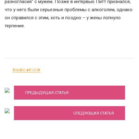
разногласия" с мужем. Позже в интервью Питт признался,
что у него были серьезные проблемы с алкоголем, однако
он справился с этим, хоть и поздно – у жены лопнуло
терпение.
36-летняя Бритни Спирс в рваных
ЗНАМЕНИТОСТИ
микрошортах вызвала зависть
Молодняк против «старичков»: Тимати и
Крид сняли в стебном клипе Джигана, Гуфа,
ПРЕДЫДУЩАЯ СТАТЬЯ
Моргенштерна
СЛЕДУЮЩАЯ СТАТЬЯ