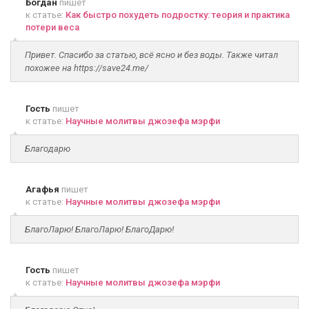
Богдан
пишет
к статье:
Как быстро похудеть подростку: теория и практика
потери веса
Привет. Спасибо за статью, всё ясно и без воды. Также читал
похожее на https://save24.me/
Гость
пишет
к статье:
Научные молитвы джозефа мэрфи
Благодарю
Агафья
пишет
к статье:
Научные молитвы джозефа мэрфи
БлагоЛарю! БлагоЛарю! БлагоДарю!
Гость
пишет
к статье:
Научные молитвы джозефа мэрфи