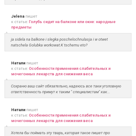
Jelena
пишет
к статье:
Голубь сидит на балконе или окне: народные
предметы
ja sidela na balkone i slegka poschelochnulasja i w otwet
natschela Golubka workowat.K tschemu eto?
Натали
пишет
к статье:
Особенности применения слабительных и
мочегонных лекарств для снижения веса
Сохраню ваш сайт обязательно, надеюсь все таки уголовную
ответственность примут к таким " специалистам" как...
Натали
пишет
к статье:
Особенности применения слабительных и
мочегонных лекарств для снижения веса
Хотела бы поймать эту тварь, каторая такое пишет про