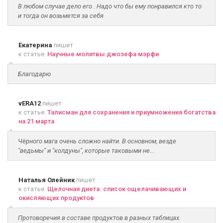
В любом случае дело его . Надо что бы ему понравился кто то
и тогда он возьмется за себя
Екатерина
пишет
к статье:
Научные молитвы джозефа мэрфи
Благодарю
vERA12
пишет
к статье:
Талисман для сохранения и приумножения богатства
на 21 марта
Чёрного мага очень сложно найти. В основном, везде
"ведьмы" и "колдуны", которые таковыми не...
Наталья Олейник
пишет
к статье:
Щелочная диета. список ощелачивающих и
окисляющих продуктов
Протоворечия в составе продуктов в разных таблицах.