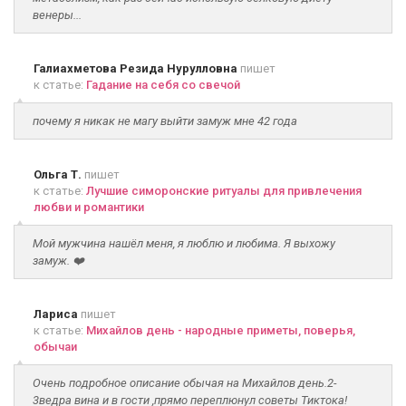
венеры...
Галиахметова Резида Нурулловна
пишет
к статье:
Гадание на себя со свечой
почему я никак не магу выйти замуж мне 42 года
Ольга Т.
пишет
к статье:
Лучшие симоронские ритуалы для привлечения
любви и романтики
Мой мужчина нашёл меня, я люблю и любима. Я выхожу
замуж. ❤️
Лариса
пишет
к статье:
Михайлов день - народные приметы, поверья,
обычаи
Очень подробное описание обычая на Михайлов день.2-
3ведра вина и в гости ,прямо переплюнул советы Тиктока!