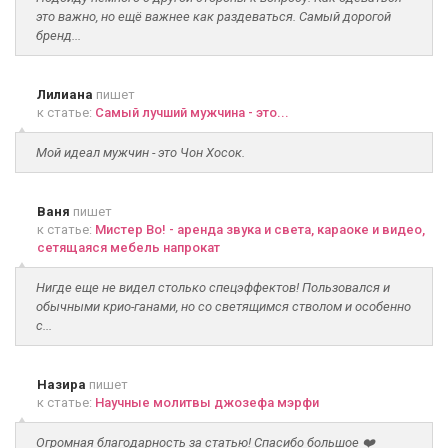
это важно, но ещё важнее как раздеваться. Самый дорогой
бренд...
Лилиана
пишет
к статье:
Самый лучший мужчина - это...
Мой идеал мужчин - это Чон Хосок.
Ваня
пишет
к статье:
Мистер Во! - аренда звука и света, караоке и видео,
сетящаяся мебель напрокат
Нигде еще не видел столько спецэффектов! Пользовался и
обычными крио-ганами, но со светящимся стволом и особенно
с...
Назира
пишет
к статье:
Научные молитвы джозефа мэрфи
Огромная благодарность за статью! Спасибо большое ❤️