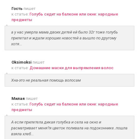
Гость
пишет
к статье:
Голубь сидит на балконе или окне: народные
предметы
а у нас умерла мама двоих детей ей было 32г тоже голубь
прилетал и ждали хороших новостей а вышло по другому
хотя...
Oksimoksi
пишет
к статье:
Домашние маски для выпрямления волос
Хна-это не реальная помощь волосам
Милая
пишет
к статье:
Голубь сидит на балконе или окне: народные
предметы
А если прилетела дикая голубка и села на окно и
расматривает меня?я цветок поливала на подоконнике..пошла
взяла хлеб...