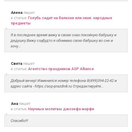
Алена
пишет
к статье:
Голубь сидит на балконе или окне: народные
предметы
Я в последнее время вижу в своих снах покойную бабушку и
дедушку.Вижу соң, будто я обнимаю свою бабушку во сне и
хочу...
Света
пишет
к статье:
Агентство праздников ASP Alliance
Добрый вечер! Изменился номер телефона 8(499)394-22-42 и
адрес сайта - https://asp-prazdnik.ru Отредактируйте...
Ана
пишет
к статье:
Научные молитвы джозефа мэрфи
Спасибо!!!