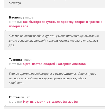
Может,и...
Василиса
пишет
к статье:
Как быстро похудеть подростку: теория и практика
потери веса
быстро не стоит вообще худеть. у меня племяннице смогла на
диете венеры шариповой. консультация диетолога оказалась
для...
Татьяна
пишет
к статье:
Организатор свадеб Екатерина Акимова
Уже во время первой встречи с руководителем Лавки чудес
мы просто влюбились в идею организации свадьбы в
особняке...
Гостья
пишет
к статье:
Научные молитвы джозефа мэрфи