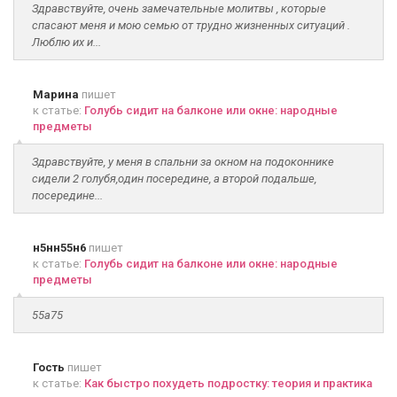
Здравствуйте, очень замечательные молитвы , которые
спасают меня и мою семью от трудно жизненных ситуаций .
Люблю их и...
Марина
пишет
к статье:
Голубь сидит на балконе или окне: народные
предметы
Здравствуйте, у меня в спальни за окном на подоконнике
сидели 2 голубя,один посередине, а второй подальше,
посередине...
н5нн55н6
пишет
к статье:
Голубь сидит на балконе или окне: народные
предметы
55а75
Гость
пишет
к статье:
Как быстро похудеть подростку: теория и практика