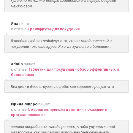
худею по методике Венеры Шариповой и в первую очередь
меняю свои...
Яна
пишет
к статье:
Грейпфруты для похудения
Я вообще люблю грейпфрут и то, что он такой полезный в
похудении - это ещё круче! Я когда худею, то с большим...
admin
пишет
к статье:
Таблетки для похудения - обзор эффективных и
безопасных
Без диет и физ нагрузок, не добиться хорошего результата
Ирина Мирро
пишет
к статье:
L карнитин: принцип действия, показания и
противопоказания
решила попробовать такой препарат, чтобы улучшить свой
метаболизм, как раз сейчас использую белковую диету