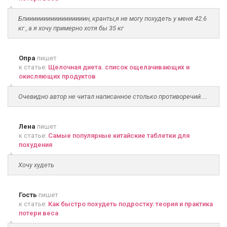
Блииииииииииииииииин, кранты,я не могу похудеть у меня 42.6
кг , а я хочу примерно хотя бы 35 кг
Опра
пишет
к статье:
Щелочная диета. список ощелачивающих и
окисляющих продуктов
Очевидно автор не читал написанное столько противоречий....
Лена
пишет
к статье:
Самые популярные китайские таблетки для
похудения
Хочу худеть
Гость
пишет
к статье:
Как быстро похудеть подростку: теория и практика
потери веса