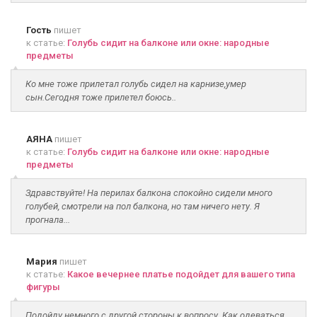
Гость
пишет
к статье:
Голубь сидит на балконе или окне: народные
предметы
Ко мне тоже прилетал голубь сидел на карнизе,умер
сын.Сегодня тоже прилетел боюсь..
АЯНА
пишет
к статье:
Голубь сидит на балконе или окне: народные
предметы
Здравствуйте! На перилах балкона спокойно сидели много
голубей, смотрели на пол балкона, но там ничего нету. Я
прогнала...
Мария
пишет
к статье:
Какое вечернее платье подойдет для вашего типа
фигуры
Подойду немного с другой стороны к вопросу. Как одеваться