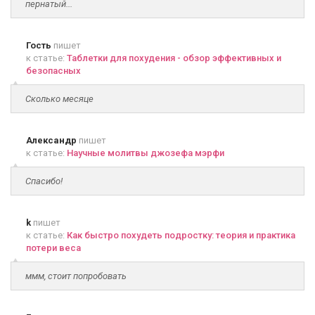
пернатый...
Гость
пишет
к статье:
Таблетки для похудения - обзор эффективных и
безопасных
Сколько месяце
Александр
пишет
к статье:
Научные молитвы джозефа мэрфи
Спасибо!
k
пишет
к статье:
Как быстро похудеть подростку: теория и практика
потери веса
ммм, стоит попробовать