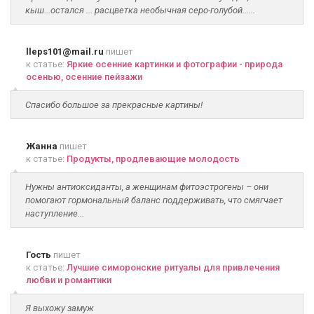
кыш...остался ... расцветка необычная серо-голубой......
lleps101@mail.ru
пишет
к статье:
Яркие осенние картинки и фотографии - природа
осенью, осенние пейзажи
Спасибо большое за прекрасные картины!
Жанна
пишет
к статье:
Продукты, продлевающие молодость
Нужны антиоксиданты, а женщинам фитоэстрогены – они
помогают гормональный баланс поддерживать, что смягчает
наступление...
Гость
пишет
к статье:
Лучшие симоронские ритуалы для привлечения
любви и романтики
Я выхожу замуж