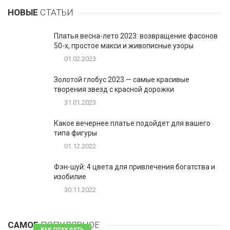
НОВЫЕ
СТАТЬИ
Платья весна-лето 2023: возвращение фасонов
50-х, простое макси и живописные узоры
01.02.2023
Золотой глобус 2023 — самые красивые
творения звезд с красной дорожки
31.01.2023
Какое вечернее платье подойдет для вашего
типа фигуры
01.12.2022
Фэн-шуй: 4 цвета для привлечения богатства и
изобилие
30.11.2022
1
Таблетки для похудения - обзор эффективных и
безопасных
САМОЕ
ПОПУЛЯРНОЕ
81 комментарий
КАК ПОХУДЕТЬ