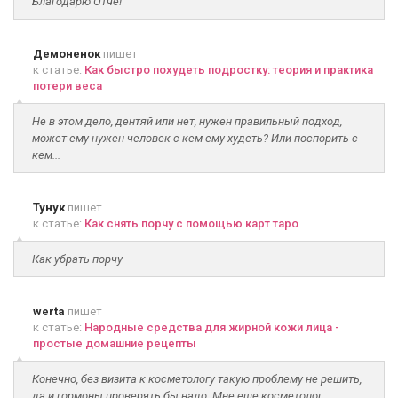
Благодарю Отче!
Демоненок
пишет
к статье:
Как быстро похудеть подростку: теория и практика
потери веса
Не в этом дело, дентяй или нет, нужен правильный подход,
может ему нужен человек с кем ему худеть? Или поспорить с
кем...
Тунук
пишет
к статье:
Как снять порчу с помощью карт таро
Как убрать порчу
werta
пишет
к статье:
Народные средства для жирной кожи лица -
простые домашние рецепты
Конечно, без визита к косметологу такую проблему не решить,
да и гормоны проверять бы надо. Мне еще косметолог...