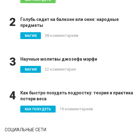
2
Голубь сидит на балконе или окне: народные
предметы
38 комментариев
МАГИЯ
3
Научные молитвы джозефа мэрфи
22 комментария
МАГИЯ
4
Как быстро похудеть подростку: теория и практика
потери веса
19 комментариев
КАК ПОХУДЕТЬ
СОЦИАЛЬНЫЕ СЕТИ