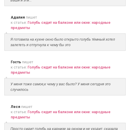
Ваши и эти...
Адалия
пишет
к статье:
Голубь сидит на балконе или окне: народные
предметы
Я готовила на кухне окно было открыто голубь тёмный хотел
залететь я отпугнула к чему бы это
Гость
пишет
к статье:
Голубь сидит на балконе или окне: народные
предметы
У меня тоже самое,к чему у вас было? У меня сегодня это
случилось
Леся
пишет
к статье:
Голубь сидит на балконе или окне: народные
предметы
Просто сидит голубь на карнизе за окном и не уходит, сказала