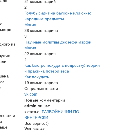
мало
81 комментарий
2
Голубь сидит на балконе или окне:
народные предметы
х
Магия
быстро
38 комментариев
3
Научные молитвы джозефа мэрфи
дного из
Магия
а
22 комментария
лужил
4
тали
Как быстро похудеть подростку: теория
и практика потери веса
ашена
Как похудеть
ыла
19 комментариев
ая
Социальные сети
vk.com
Новые
комментарии
admin
пишет
к статье:
РАЗБОЙНИЧИЙ ПО-
ивости и
ВЕНГЕРСКИ
и
Все верно. :)
льше
Ves
пишет