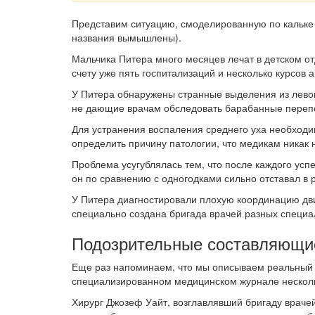
Представим ситуацию, смоделированную по кальке 
названия вымышлены).
Мальчика Питера много месяцев лечат в детском от
счету уже пять госпитализаций и несколько курсов 
У Питера обнаружены странные выделения из левого
не дающие врачам обследовать барабанные перепо
Для устранения воспаления среднего уха необходи
определить причину патологии, что медикам никак 
Проблема усугублялась тем, что после каждого успе
он по сравнению с одногодками сильно отставал в 
У Питера диагностировали плохую координацию дв
специально создана бригада врачей разных специа
Подозрительные составляющие
Еще раз напоминаем, что мы описываем реальный 
специализированном медицинском журнале несколь
Хирург Джозеф Уайт, возглавлявший бригаду врачей