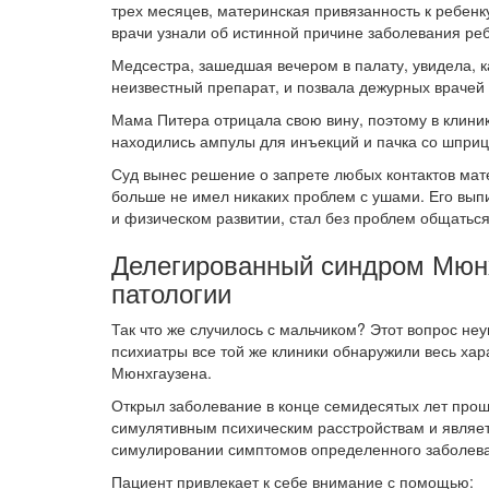
трех месяцев, материнская привязанность к ребенку
врачи узнали об истинной причине заболевания реб
Медсестра, зашедшая вечером в палату, увидела, 
неизвестный препарат, и позвала дежурных врачей
Мама Питера отрицала свою вину, поэтому в клини
находились ампулы для инъекций и пачка со шприц
Суд вынес решение о запрете любых контактов мат
больше не имел никаких проблем с ушами. Его выпи
и физическом развитии, стал без проблем общатьс
Делегированный синдром Мюнх
патологии
Так что же случилось с мальчиком? Этот вопрос неу
психиатры все той же клиники обнаружили весь ха
Мюнхгаузена.
Открыл заболевание в конце семидесятых лет прошл
симулятивным психическим расстройствам и являе
симулировании симптомов определенного заболев
Пациент привлекает к себе внимание с помощью: