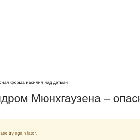
сная форма насилия над детьми
ндром Мюнхгаузена – опас
ase try again later.