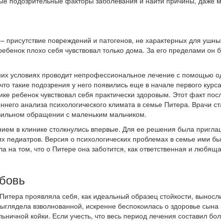
ые подозрительные факторы заболевания и найти причины, даже 
– присутствие повреждений и патогенов, не характерных для ушны
ебенок плохо себя чувствовал только дома. За его пределами он 
них условиях проводит непрофессиональное лечение с помощью о
то такие подозрения у него появились еще в начале первого курс
нике ребенок чувствовал себя практически здоровым. Этот факт пос
ннего анализа психологического климата в семье Питера. Врачи с
авильном обращении с маленьким мальчиком.
нием в клинике столкнулись впервые. Для ее решения была пригл
их педиатров. Версия о психологических проблемах в семье ими б
а на том, что о Питере она заботится, как ответственная и любящ
бовь
 Питера проявляла себя, как идеальный образец стойкости, выносл
выглядела взволнованной, искренне беспокоилась о здоровье сына 
ольничной койки. Если учесть, что весь период лечения составил бо