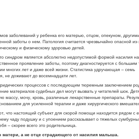
ов заболеваний у ребенка его матерью, отцом, опекуном, другим
нной заботы о нем. Патология считается чрезвычайно опасной из-
ическому и физическому здоровью детей.
что синдром является абсолютно недопустимой формой насилия н
твенное проявление заботы, поэтому диагностируется с большим 
ии многих лет и даже всей жизни. Статистика удручающая – семь
я, не доживают до восемнадцати лет.
 юридических процессов с последующим тюремным заключением ро
ние материалов судебных дел могут вызвать у читателей шок. Дет
ю массу, мочу, кровь, различные лекарственные препараты. Резуль
основанием для усиленной терапии и даже хирургического вмешател
т, что настоящий субъект для скорой помощи находится рядом с е
оему чаду подушку и с упоением рассказывает о тяжелых сумбурны
я – скорее всего это родительница.
о матери, а не отце страдающего от насилия малыша.