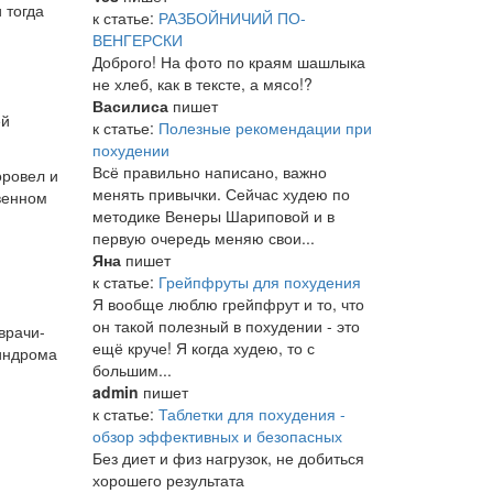
 тогда
к статье:
РАЗБОЙНИЧИЙ ПО-
ВЕНГЕРСКИ
Доброго! На фото по краям шашлыка
не хлеб, как в тексте, а мясо!?
Василиса
пишет
ей
к статье:
Полезные рекомендации при
похудении
Всё правильно написано, важно
оровел и
менять привычки. Сейчас худею по
твенном
методике Венеры Шариповой и в
первую очередь меняю свои...
й
Яна
пишет
к статье:
Грейпфруты для похудения
Я вообще люблю грейпфрут и то, что
он такой полезный в похудении - это
врачи-
ещё круче! Я когда худею, то с
синдрома
большим...
admin
пишет
к статье:
Таблетки для похудения -
обзор эффективных и безопасных
Без диет и физ нагрузок, не добиться
хорошего результата