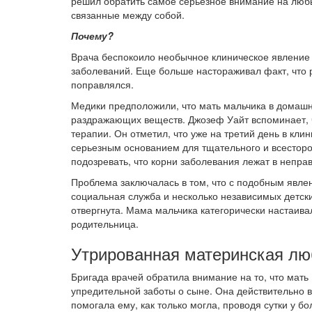
решил обратить самое серьезное внимание на люб
связанные между собой.
Почему?
Врача беспокоило необычное клиническое явление 
заболеваний. Еще больше настораживал факт, что р
поправлялся.
Медики предположили, что мать мальчика в домаш
раздражающих веществ. Джозеф Уайт вспоминает, ч
терапии. Он отметил, что уже на третий день в кли
серьезным основанием для тщательного и всесторо
подозревать, что корни заболевания лежат в непр
Проблема заключалась в том, что с подобным явле
социальная служба и несколько независимых детск
отвергнута. Мама мальчика категорически настаивал
родительница.
Утрированная материнская лю
Бригада врачей обратила внимание на то, что мать
упредительной заботы о сыне. Она действительно 
помогала ему, как только могла, проводя сутки у б