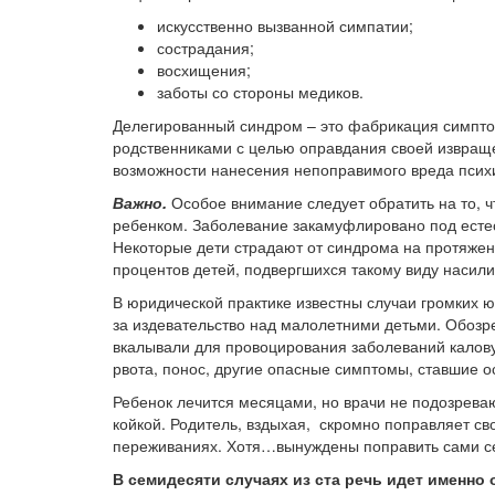
искусственно вызванной симпатии;
сострадания;
восхищения;
заботы со стороны медиков.
Делегированный синдром – это фабрикация симптом
родственниками с целью оправдания своей извраще
возможности нанесения непоправимого вреда псих
Важно.
Особое внимание следует обратить на то, 
ребенком. Заболевание закамуфлировано под естес
Некоторые дети страдают от синдрома на протяжен
процентов детей, подвергшихся такому виду насили
В юридической практике известны случаи громких
за издевательство над малолетними детьми. Обозре
вкалывали для провоцирования заболеваний калову
рвота, понос, другие опасные симптомы, ставшие 
Ребенок лечится месяцами, но врачи не подозреваю
койкой. Родитель, вздыхая, скромно поправляет св
переживаниях. Хотя…вынуждены поправить сами себ
В семидесяти случаях из ста речь идет именно 