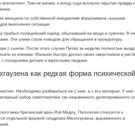
 впечатляет. Тем не менее, к концу года всплыла скрытая правда и
енка.
как женщина по собственной инициативе впрыскивала сынишке
 для выяснения ситуации.
ку прибыл полицейский наряд, обыскавший ее вещи и сумочку. В н
ами. Эти улики стали поводом для обращения в прокуратуру.
ери с сыном. После этого случая Питер за неделю полностью вызд
сали из клиники. Мальчик быстро догнал своих сверстников в умс
я с соседскими детьми и взрослыми людьми.
гаузена как редкая форма психическо
местен. Необходимо разбираться не с ним, а с его матерью. У нее 
рактерный набор симптоматики так называемого делегированного 
ого века британский врач Рой Медоу. Патология относится к
тся отдельной формой синдрома Мюнхгаузена, выраженного в
ания.