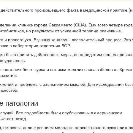
действительного произошедшего факта в медицинской практике (и
делении клинике города Сакраменто (США). Ему всего четыре года.
антибиотиков, но результаты от усиленной терапии плачевные.
 и правого уха. В ушных каналах – воспалительный процесс. Это 
нки в лаборатории отделения ЛОР.
мо было принять действенные меры, но перед этим еще следовало
не удавалось.
шного лечебного курса и выписки мальчик снова заболевал. Кроме 
развитии.
ижений и проблемы с изъяснением мыслей. Для исследования был
льностей.
 патологии
случай. Все подробности были опубликованы в американском
ко лет назад.
, взялся за дело с рвением молодого перспективного руководителя