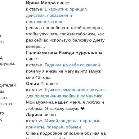
Ирина Мирро
пишет
к статье:
L карнитин: принцип
действия, показания и
противопоказания
решила попробовать такой препарат,
чтобы улучшить свой метаболизм, как
и
раз сейчас использую белковую диету
за
венеры...
Галиахметова Резида Нурулловна
ад
пишет
трудом.
к статье:
Гадание на себя со свечой
почему я никак не магу выйти замуж
мне 42 года
Ольга Т.
пишет
дителей
к статье:
Лучшие симоронские ритуалы
ям
для привлечения любви и романтики
тат –
Мой мужчина нашёл меня, я люблю и
ьства.
любима. Я выхожу замуж. ❤️
го
Лариса
пишет
х
к статье:
Михайлов день - народные
приметы, поверья, обычаи
Очень подробное описание обычая на