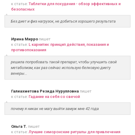
к статье:
Таблетки для похудения - обзор эффективных и
безопасных
Без диет и физ нагрузок, не добиться хорошего результата
Ирина Мирро
пишет
к статье:
L карнитин: принцип действия, показания и
противопоказания
решила попробовать такой препарат, чтобы улучшить свой
метаболизм, как раз сейчас использую белковую диету
венеры...
Галиахметова Резида Нурулловна
пишет
к статье:
Гадание на себя со свечой
почему я никак не магу выйти замуж мне 42 года
Ольга Т.
пишет
к статье:
Лучшие симоронские ритуалы для привлечения