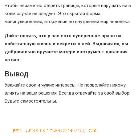
Чтобы незаметно стереть границы, которые нарушать ни в
коем случае не следует. Это скрытая форма
манипулирования, вторжение во внутренний мир человека.
Дайте понять, что у вас есть суверенное право на
собственную жизнь и секреты в ней. Выдавая их, вы
добровольно вручаете матери инструмент давления
на вас.
Вывод
Уважайте свои и чужие интересы. Не позволяйте никому
влиять на ваши решения. Всегда отвечайте за свой выбор.
Будьте самостоятельны.
Делегированный синдром Мюнхгаузена –
ДЕТИ
ДЕТИ И ВОСПИТАНИЕ ДЕТЕЙ ОТ 3 ДО 7 ЛЕТ
опасная форма насилия над детьми