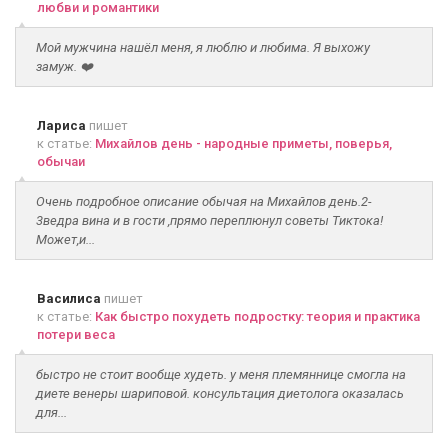
любви и романтики
Мой мужчина нашёл меня, я люблю и любима. Я выхожу
замуж. ❤️
Лариса
пишет
к статье:
Михайлов день - народные приметы, поверья,
обычаи
Очень подробное описание обычая на Михайлов день.2-
3ведра вина и в гости ,прямо переплюнул советы Тиктока!
Может,и...
Василиса
пишет
к статье:
Как быстро похудеть подростку: теория и практика
потери веса
быстро не стоит вообще худеть. у меня племяннице смогла на
диете венеры шариповой. консультация диетолога оказалась
для...