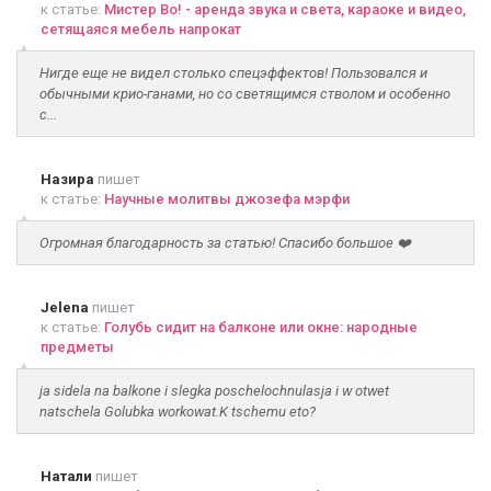
к статье:
Мистер Во! - аренда звука и света, караоке и видео,
сетящаяся мебель напрокат
Нигде еще не видел столько спецэффектов! Пользовался и
обычными крио-ганами, но со светящимся стволом и особенно
с...
Назира
пишет
к статье:
Научные молитвы джозефа мэрфи
Огромная благодарность за статью! Спасибо большое ❤️
Jelena
пишет
к статье:
Голубь сидит на балконе или окне: народные
предметы
ja sidela na balkone i slegka poschelochnulasja i w otwet
natschela Golubka workowat.K tschemu eto?
Натали
пишет