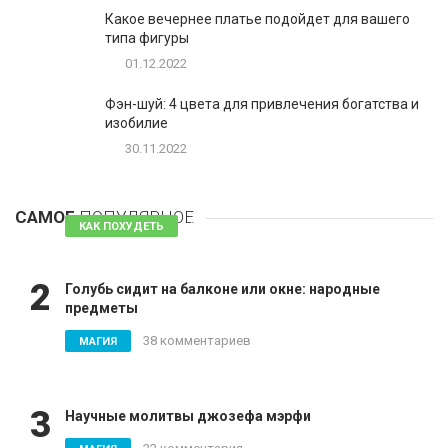
Какое вечернее платье подойдет для вашего
типа фигуры
01.12.2022
Фэн-шуй: 4 цвета для привлечения богатства и
изобилие
30.11.2022
1
Таблетки для похудения - обзор эффективных и
безопасных
САМОЕ
ПОПУЛЯРНОЕ
81 комментарий
КАК ПОХУДЕТЬ
2
Голубь сидит на балконе или окне: народные
предметы
38 комментариев
МАГИЯ
3
Научные молитвы джозефа мэрфи