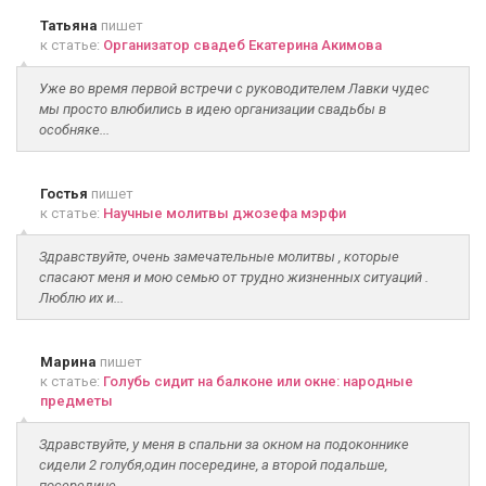
Татьяна
пишет
к статье:
Организатор свадеб Екатерина Акимова
Уже во время первой встречи с руководителем Лавки чудес
мы просто влюбились в идею организации свадьбы в
особняке...
Гостья
пишет
к статье:
Научные молитвы джозефа мэрфи
Здравствуйте, очень замечательные молитвы , которые
спасают меня и мою семью от трудно жизненных ситуаций .
Люблю их и...
Марина
пишет
к статье:
Голубь сидит на балконе или окне: народные
предметы
Здравствуйте, у меня в спальни за окном на подоконнике
сидели 2 голубя,один посередине, а второй подальше,
посередине...