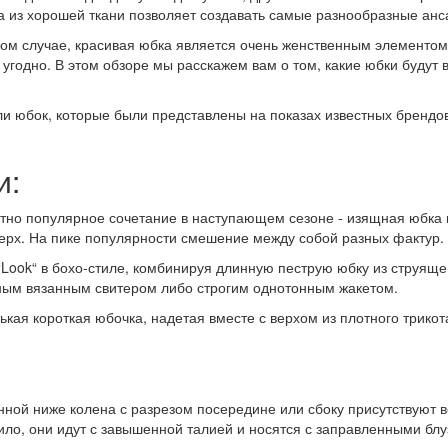
а из хорошей ткани позволяет создавать самые разнообразные анс
юбом случае, красивая юбка является очень женственным элементом
 угодно. В этом обзоре мы расскажем вам о том, какие юбки будут 
и юбок, которые были представлены на показах известных брендо
и:
тно популярное сочетание в наступающем сезоне - изящная юбка 
 верх. На пике популярности смешение между собой разных фактур.
“Look“ в бохо-стиле, комбинируя длинную пеструю юбку из струящ
ым вязанным свитером либо строгим однотонным жакетом.
ькая короткая юбочка, надетая вместе с верхом из плотного трикот
нной ниже колена с разрезом посередине или сбоку присутствуют в
ло, они идут с завышенной талией и носятся с заправленными блу