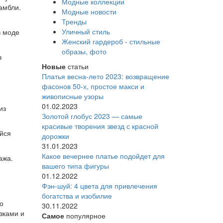
Модные коллекции
амбли.
Модные новости
Тренды
Уличный стиль
в моде
Женский гардероб - стильные
образы, фото
в
Новые
статьи
Платья весна-лето 2023: возвращение
фасонов 50-х, простое макси и
живописные узоры
01.02.2023
из
Золотой глобус 2023 — самые
красивые творения звезд с красной
ейся
дорожки
31.01.2023
Какое вечернее платье подойдет для
ажа.
вашего типа фигуры
01.12.2022
Фэн-шуй: 4 цвета для привлечения
богатства и изобилие
о
30.11.2022
зками и
Самое
популярное