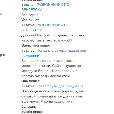
к статье:
РАЗБОЙНИЧИЙ ПО-
ВЕНГЕРСКИ
ах
Все верно. :)
Ves
пишет
к статье:
РАЗБОЙНИЧИЙ ПО-
ВЕНГЕРСКИ
Доброго! На фото по краям шашлыка
не хлеб, как в тексте, а мясо!?
Василиса
пишет
к статье:
Полезные рекомендации при
р с
похудении
Всё правильно написано, важно
менять привычки. Сейчас худею по
методике Венеры Шариповой и в
первую очередь меняю свои...
Яна
пишет
к статье:
Грейпфруты для похудения
Я вообще люблю грейпфрут и то, что
он такой полезный в похудении - это
ещё круче! Я когда худею, то с
большим...
admin
пишет