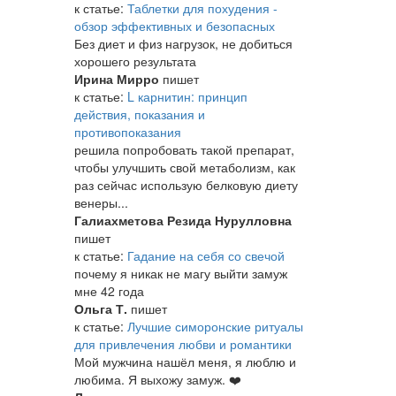
к статье:
Таблетки для похудения -
обзор эффективных и безопасных
Без диет и физ нагрузок, не добиться
хорошего результата
Ирина Мирро
пишет
к статье:
L карнитин: принцип
действия, показания и
противопоказания
решила попробовать такой препарат,
чтобы улучшить свой метаболизм, как
раз сейчас использую белковую диету
венеры...
Галиахметова Резида Нурулловна
пишет
к статье:
Гадание на себя со свечой
почему я никак не магу выйти замуж
мне 42 года
Ольга Т.
пишет
к статье:
Лучшие симоронские ритуалы
для привлечения любви и романтики
Мой мужчина нашёл меня, я люблю и
любима. Я выхожу замуж. ❤️