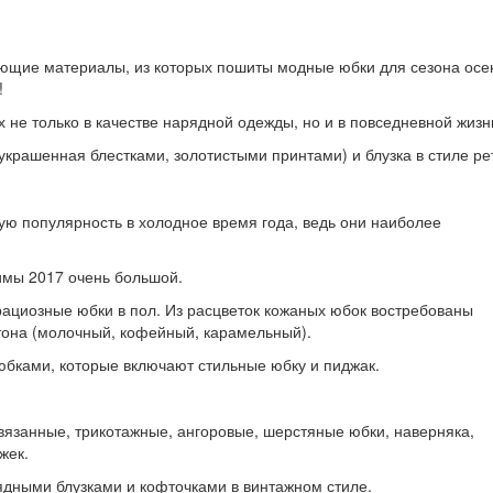
щие материалы, из которых пошиты модные юбки для сезона осе
!
 не только в качестве нарядной одежды, но и в повседневной жизн
украшенная блестками, золотистыми принтами) и блузка в стиле ре
ю популярность в холодное время года, ведь они наиболее
зимы 2017 очень большой.
рациозные юбки в пол. Из расцветок кожаных юбок востребованы
тона (молочный, кофейный, карамельный).
юбками, которые включают стильные юбку и пиджак.
вязанные, трикотажные, ангоровые, шерстяные юбки, наверняка,
жек.
ядными блузками и кофточками в винтажном стиле.