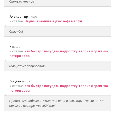
Сколько месяце
Александр
пишет
к статье:
Научные молитвы джозефа мэрфи
Спасибо!
k
пишет
к статье:
Как быстро похудеть подростку: теория и практика
потери веса
ммм, стоит попробовать
Богдан
пишет
к статье:
Как быстро похудеть подростку: теория и практика
потери веса
Привет. Спасибо за статью, всё ясно и без воды. Также читал
похожее на https://save24.me/