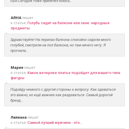
сын.Сегодня тоже прилетел боюсь..
АЯНА
пишет
к статье:
Голубь сидит на балконе или окне: народные
предметы
Здравствуйте! На перилах балкона спокойно сидели много
голубей, смотрели на пол балкона, но там ничего нету. Я
прогнала...
Мария
пишет
к статье:
Какое вечернее платье подойдет для вашего типа
фигуры
Подойду немного с другой стороны к вопросу. Как одеваться
это важно, но ещё важнее как раздеваться. Самый дорогой
бренд...
Лилиана
пишет
к статье:
Самый лучший мужчина - это...