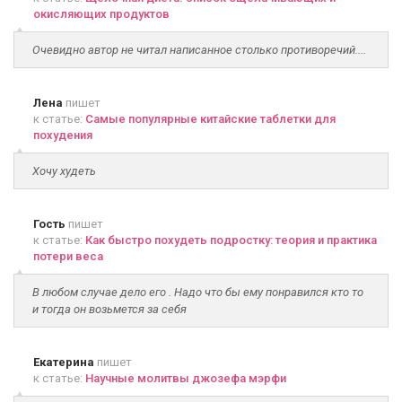
окисляющих продуктов
Очевидно автор не читал написанное столько противоречий....
Лена
пишет
к статье:
Самые популярные китайские таблетки для
похудения
Хочу худеть
Гость
пишет
к статье:
Как быстро похудеть подростку: теория и практика
потери веса
В любом случае дело его . Надо что бы ему понравился кто то
и тогда он возьмется за себя
Екатерина
пишет
к статье:
Научные молитвы джозефа мэрфи