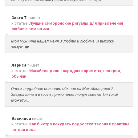
Ольга Т.
пишет
к статье:
Лучшие симоронские ритуалы для привлечения
любви и романтики
Мой мужчина нашёл меня, я люблю и любима. Я выхожу
замуж. ❤️
Лариса
пишет
к статье:
Михайлов день - народные приметы, поверья,
обычаи
Очень подробное описание обычая на Михайлов день.2-
3ведра вина и в гости ,прямо переплюнул советы Тиктока!
Может,и...
Василиса
пишет
к статье:
Как быстро похудеть подростку: теория и практика
потери веса