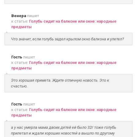
Венера
пишет
к статье:
Голубь сидит на балконе или окне: народные
предметы
Что значит, если голубь задел крылом окно балкона и улетел?
Гость
пишет
к статье:
Голубь сидит на балконе или окне: народные
предметы
Это хорошая примета. Ждите отличную новость. Это к
счастью.
Гость
пишет
к статье:
Голубь сидит на балконе или окне: народные
предметы
а у нас умерла мама двоих детей ей было 32г тоже голубь
прилетал и ждали хороших новостей а вышло по другому