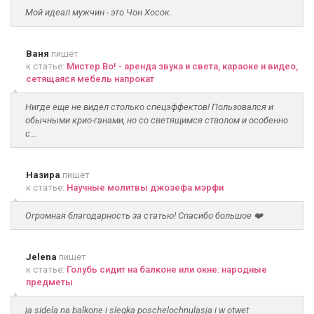
Мой идеал мужчин - это Чон Хосок.
Ваня
пишет
к статье:
Мистер Во! - аренда звука и света, караоке и видео,
сетящаяся мебель напрокат
Нигде еще не видел столько спецэффектов! Пользовался и
обычными крио-ганами, но со светящимся стволом и особенно
с...
Назира
пишет
к статье:
Научные молитвы джозефа мэрфи
Огромная благодарность за статью! Спасибо большое ❤️
Jelena
пишет
к статье:
Голубь сидит на балконе или окне: народные
предметы
ja sidela na balkone i slegka poschelochnulasja i w otwet