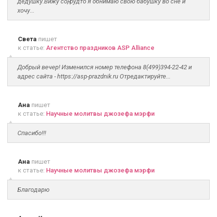
дедушку.Вижу соң, будто я обнимаю свою бабушку во сне и
хочу...
Света
пишет
к статье:
Агентство праздников ASP Alliance
Добрый вечер! Изменился номер телефона 8(499)394-22-42 и
адрес сайта - https://asp-prazdnik.ru Отредактируйте...
Ана
пишет
к статье:
Научные молитвы джозефа мэрфи
Спасибо!!!
Ана
пишет
к статье:
Научные молитвы джозефа мэрфи
Благодарю