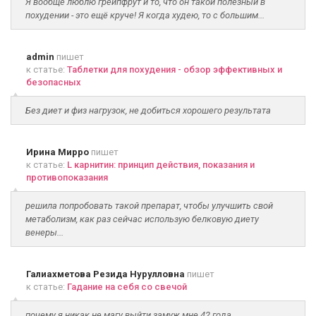
Я вообще люблю грейпфрут и то, что он такой полезный в
похудении - это ещё круче! Я когда худею, то с большим...
admin
пишет
к статье:
Таблетки для похудения - обзор эффективных и
безопасных
Без диет и физ нагрузок, не добиться хорошего результата
Ирина Мирро
пишет
к статье:
L карнитин: принцип действия, показания и
противопоказания
решила попробовать такой препарат, чтобы улучшить свой
метаболизм, как раз сейчас использую белковую диету
венеры...
Галиахметова Резида Нурулловна
пишет
к статье:
Гадание на себя со свечой
почему я никак не магу выйти замуж мне 42 года