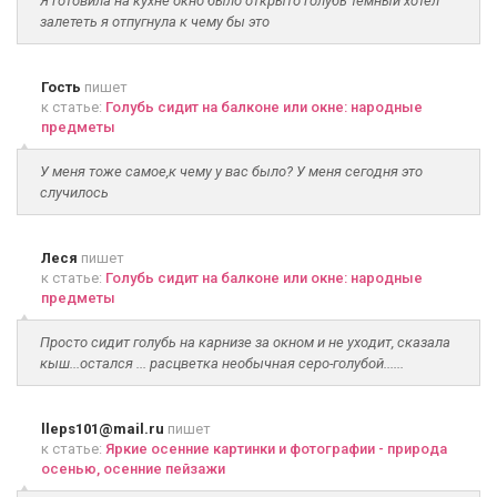
Я готовила на кухне окно было открыто голубь тёмный хотел
залететь я отпугнула к чему бы это
Гость
пишет
к статье:
Голубь сидит на балконе или окне: народные
предметы
У меня тоже самое,к чему у вас было? У меня сегодня это
случилось
Леся
пишет
к статье:
Голубь сидит на балконе или окне: народные
предметы
Просто сидит голубь на карнизе за окном и не уходит, сказала
кыш...остался ... расцветка необычная серо-голубой......
lleps101@mail.ru
пишет
к статье:
Яркие осенние картинки и фотографии - природа
осенью, осенние пейзажи