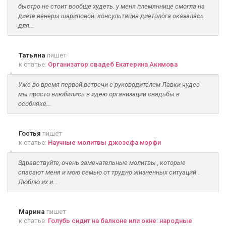
быстро не стоит вообще худеть. у меня племяннице смогла на
диете венеры шариповой. консультация диетолога оказалась
для...
Татьяна
пишет
к статье:
Организатор свадеб Екатерина Акимова
Уже во время первой встречи с руководителем Лавки чудес
мы просто влюбились в идею организации свадьбы в
особняке...
Гостья
пишет
к статье:
Научные молитвы джозефа мэрфи
Здравствуйте, очень замечательные молитвы , которые
спасают меня и мою семью от трудно жизненных ситуаций .
Люблю их и...
Марина
пишет
к статье:
Голубь сидит на балконе или окне: народные