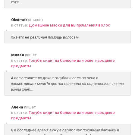
хотя...
Oksimoksi
пишет
к статье:
Домашние маски для выпрямления волос
Хна-это не реальная помощь волосам
Милая
пишет
к статье:
Голубь сидит на балконе или окне: народные
предметы
А если прилетела дикая голубка и села на окно и
расматривает меня?я цветок поливала на подоконнике..пошла
взяла хлеб...
Алена
пишет
к статье:
Голубь сидит на балконе или окне: народные
предметы
Я в последнее время вижу в своих снах покойную бабушку и