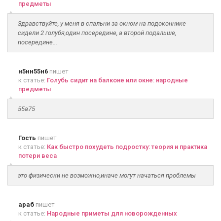
предметы
Здравствуйте, у меня в спальни за окном на подоконнике
сидели 2 голубя,один посередине, а второй подальше,
посередине...
н5нн55н6
пишет
к статье:
Голубь сидит на балконе или окне: народные
предметы
55а75
Гость
пишет
к статье:
Как быстро похудеть подростку: теория и практика
потери веса
это физически не возможно,иначе могут начаться проблемы
араб
пишет
к статье:
Народные приметы для новорожденных