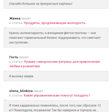
Спасибо большое за прекрасные картины!
Жанна
пишет
к статье:
Продукты, продлевающие молодость
Нужны антиоксиданты, а женщинам фитоэстрогены – они
помогают гормональный баланс поддерживать, что смягчает
наступление...
Гость
пишет
к статье:
Лучшие симоронские ритуалы для привлечения
любви и романтики
Я выхожу замуж
elena_blinkina
пишет
к статье:
Какие упражнения вам помогут похудеть?
Я тоже кардинально поменялась, после того, как сбросила 12
кг! Помолодела, посвежела! Так бы наверное и торчала на...