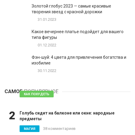
Золотой глобус 2023 — самые красивые
творения звезд с красной дорожки
31.01.2023
Какое вечернее платье подойдет для вашего
типа фигуры
01.12.2022
Фэн-шуй: 4 цвета для привлечения богатства и
изобилие
30.11.2022
1
Таблетки для похудения - обзор эффективных и
безопасных
САМОЕ
ПОПУЛЯРНОЕ
81 комментарий
КАК ПОХУДЕТЬ
2
Голубь сидит на балконе или окне: народные
предметы
38 комментариев
МАГИЯ