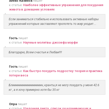
Алекс Казинск
пишет
к статье:
Наиболее эффективные упражнения для похудения
живота в домашних условиях
Если заниматься стабильно и использовать активные наборы
упражнений которые заставляют пропотеть то жир уходит....
Гость
пишет
к статье:
Научные молитвы джозефа мэрфи
Благодарю, Всем счастья и Любви!!!!
Гость
пишет
к статье:
Как быстро похудеть подростку: теория и практика
потери веса
Блииииииииииииииииин, кранты,я не могу похудеть у меня 42.6
кг , а я хочу примерно хотя бы 35 кг
Опра
пишет
к статье:
Щелочная диета. список ощелачивающих и