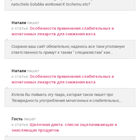
natschela Golubka workowat.K tschemu eto?
Натали
пишет
к статье:
Особенности применения слабительных и
мочегонных лекарств для снижения веса
Сохраню ваш сайт обязательно, надеюсь все таки уголовную
ответственность примут к таким " специалистам" как...
Натали
пишет
к статье:
Особенности применения слабительных и
мочегонных лекарств для снижения веса
Хотела бы поймать эту тварь, каторая такое пишет про
"безвредность употребления мочегонных и слабительных,...
Гость
пишет
к статье:
Щелочная диета. список ощелачивающих и
окисляющих продуктов