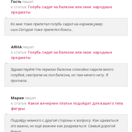
Гость
пишет
к статье:
Голубь сидит на балконе или окне: народные
предметы
Ко мне тоже прилетал голубь сидел на карнизе,умер
сын.Сегодня тоже прилетел боюсь..
АЯНА
пишет
к статье:
Голубь сидит на балконе или окне: народные
предметы
Здравствуйте! На перилах балкона спокойно сидели много
голубей, смотрели на пол балкона, но там ничего нету. Я
прогнала...
Мария
пишет
к статье:
Какое вечернее платье подойдет для вашего типа
фигуры
Подойду немного с другой стороны к вопросу. Как одеваться
это важно, но ещё важнее как раздеваться. Самый дорогой
бренд...