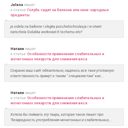
Jelena
пишет
к статье:
Голубь сидит на балконе или окне: народные
предметы
ja sidela na balkone i slegka poschelochnulasja i w otwet
natschela Golubka workowat.K tschemu eto?
Натали
пишет
к статье:
Особенности применения слабительных и
мочегонных лекарств для снижения веса
Сохраню ваш сайт обязательно, надеюсь все таки уголовную
ответственность примут к таким " специалистам" как...
Натали
пишет
к статье:
Особенности применения слабительных и
мочегонных лекарств для снижения веса
Хотела бы поймать эту тварь, каторая такое пишет про
"безвредность употребления мочегонных и слабительных,...