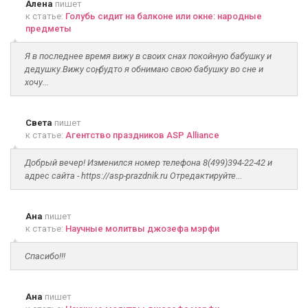
Алена
пишет
к статье:
Голубь сидит на балконе или окне: народные
предметы
Я в последнее время вижу в своих снах покойную бабушку и
дедушку.Вижу соң, будто я обнимаю свою бабушку во сне и
хочу...
Света
пишет
к статье:
Агентство праздников ASP Alliance
Добрый вечер! Изменился номер телефона 8(499)394-22-42 и
адрес сайта - https://asp-prazdnik.ru Отредактируйте...
Ана
пишет
к статье:
Научные молитвы джозефа мэрфи
Спасибо!!!
Ана
пишет