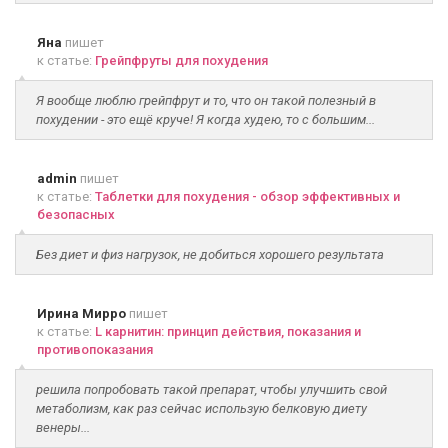
Яна
пишет
к статье:
Грейпфруты для похудения
Я вообще люблю грейпфрут и то, что он такой полезный в
похудении - это ещё круче! Я когда худею, то с большим...
admin
пишет
к статье:
Таблетки для похудения - обзор эффективных и
безопасных
Без диет и физ нагрузок, не добиться хорошего результата
Ирина Мирро
пишет
к статье:
L карнитин: принцип действия, показания и
противопоказания
решила попробовать такой препарат, чтобы улучшить свой
метаболизм, как раз сейчас использую белковую диету
венеры...