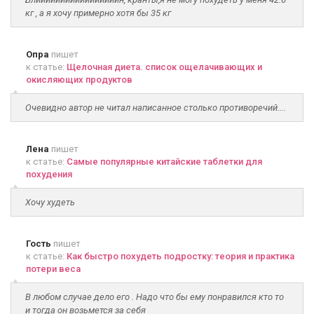
кг , а я хочу примерно хотя бы 35 кг
Опра
пишет
к статье:
Щелочная диета. список ощелачивающих и
окисляющих продуктов
Очевидно автор не читал написанное столько противоречий....
Лена
пишет
к статье:
Самые популярные китайские таблетки для
похудения
Хочу худеть
Гость
пишет
к статье:
Как быстро похудеть подростку: теория и практика
потери веса
В любом случае дело его . Надо что бы ему понравился кто то
и тогда он возьмется за себя