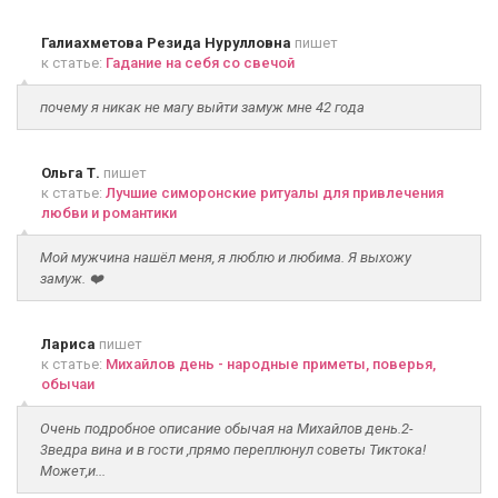
Галиахметова Резида Нурулловна
пишет
к статье:
Гадание на себя со свечой
почему я никак не магу выйти замуж мне 42 года
Ольга Т.
пишет
к статье:
Лучшие симоронские ритуалы для привлечения
любви и романтики
Мой мужчина нашёл меня, я люблю и любима. Я выхожу
замуж. ❤️
Лариса
пишет
к статье:
Михайлов день - народные приметы, поверья,
обычаи
Очень подробное описание обычая на Михайлов день.2-
3ведра вина и в гости ,прямо переплюнул советы Тиктока!
Может,и...