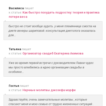
Василиса
пишет
к статье:
Как быстро похудеть подростку: теория и практика
потери веса
быстро не стоит вообще худеть. у меня племяннице смогла на
диете венеры шариповой. консультация диетолога оказалась
для...
Татьяна
пишет
к статье:
Организатор свадеб Екатерина Акимова
Уже во время первой встречи с руководителем Лавки чудес
мы просто влюбились в идею организации свадьбы в
особняке...
Гостья
пишет
к статье:
Научные молитвы джозефа мэрфи
Здравствуйте, очень замечательные молитвы , которые
спасают меня и мою семью от трудно жизненных ситуаций .