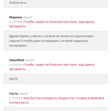
Люблю их и...
Марина
пишет
к статье:
Голубь сидит на балконе или окне: народные
предметы
Здравствуйте, у меня в спальни за окном на подоконнике
сидели 2 голубя,один посередине, а второй подальше,
посередине...
н5нн55н6
пишет
к статье:
Голубь сидит на балконе или окне: народные
предметы
55а75
Гость
пишет
к статье:
Как быстро похудеть подростку: теория и практика
потери веса