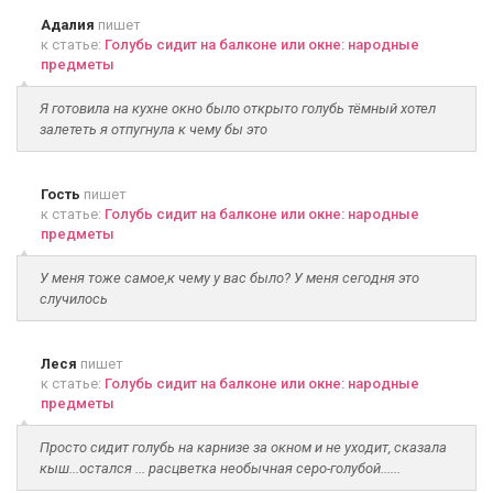
Адалия
пишет
к статье:
Голубь сидит на балконе или окне: народные
предметы
Я готовила на кухне окно было открыто голубь тёмный хотел
залететь я отпугнула к чему бы это
Гость
пишет
к статье:
Голубь сидит на балконе или окне: народные
предметы
У меня тоже самое,к чему у вас было? У меня сегодня это
случилось
Леся
пишет
к статье:
Голубь сидит на балконе или окне: народные
предметы
Просто сидит голубь на карнизе за окном и не уходит, сказала
кыш...остался ... расцветка необычная серо-голубой......