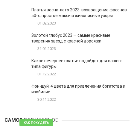
Платья весна-лето 2023: возвращение фасонов
50-х, простое макси и живописные узоры
01.02.2023
Золотой глобус 2023 — самые красивые
творения звезд с красной дорожки
31.01.2023
Какое вечернее платье подойдет для вашего
типа фигуры
01.12.2022
Фэн-шуй: 4 цвета для привлечения богатства и
изобилие
30.11.2022
1
Таблетки для похудения - обзор эффективных и
безопасных
САМОЕ
ПОПУЛЯРНОЕ
81 комментарий
КАК ПОХУДЕТЬ