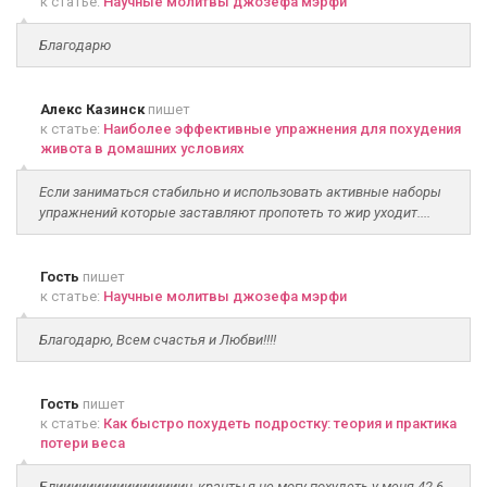
к статье:
Научные молитвы джозефа мэрфи
Благодарю
Алекс Казинск
пишет
к статье:
Наиболее эффективные упражнения для похудения
живота в домашних условиях
Если заниматься стабильно и использовать активные наборы
упражнений которые заставляют пропотеть то жир уходит....
Гость
пишет
к статье:
Научные молитвы джозефа мэрфи
Благодарю, Всем счастья и Любви!!!!
Гость
пишет
к статье:
Как быстро похудеть подростку: теория и практика
потери веса
Блииииииииииииииииин, кранты,я не могу похудеть у меня 42.6