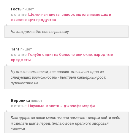
Гость
пишет
к статье:
Щелочная диета. список ощелачивающих и
окисляющих продуктов
На каждом сайте все по-разному....
Tara
пишет
к статье:
Голубь сидит на балконе или окне: народные
предметы
Ну это же символизм, как сонник: это значит одно из
следующих возможностей - быстрый карьерный рост,
путешествие на...
Вероника
пишет
к статье:
Научные молитвы джозефа мэрфи
Благодарю за ваши молитвы они помогают людям найти себя
и сделать шаг в перед. Желаю всем крепкого здоровья
счастья...