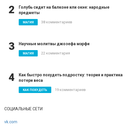
2
Голубь сидит на балконе или окне: народные
предметы
38 комментариев
МАГИЯ
3
Научные молитвы джозефа мэрфи
22 комментария
МАГИЯ
4
Как быстро похудеть подростку: теория и практика
потери веса
19 комментариев
КАК ПОХУДЕТЬ
СОЦИАЛЬНЫЕ СЕТИ
vk.com