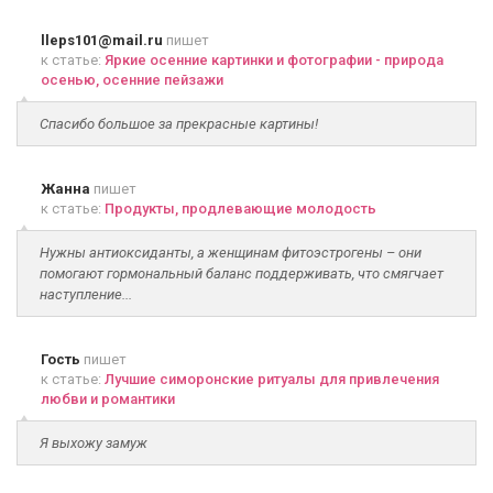
lleps101@mail.ru
пишет
к статье:
Яркие осенние картинки и фотографии - природа
осенью, осенние пейзажи
Спасибо большое за прекрасные картины!
Жанна
пишет
к статье:
Продукты, продлевающие молодость
Нужны антиоксиданты, а женщинам фитоэстрогены – они
помогают гормональный баланс поддерживать, что смягчает
наступление...
Гость
пишет
к статье:
Лучшие симоронские ритуалы для привлечения
любви и романтики
Я выхожу замуж