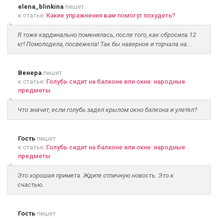
elena_blinkina
пишет
к статье:
Какие упражнения вам помогут похудеть?
Я тоже кардинально поменялась, после того, как сбросила 12
кг! Помолодела, посвежела! Так бы наверное и торчала на...
Венера
пишет
к статье:
Голубь сидит на балконе или окне: народные
предметы
Что значит, если голубь задел крылом окно балкона и улетел?
Гость
пишет
к статье:
Голубь сидит на балконе или окне: народные
предметы
Это хорошая примета. Ждите отличную новость. Это к
счастью.
Гость
пишет