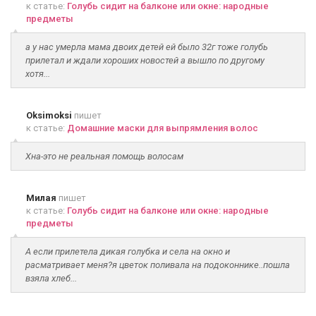
к статье:
Голубь сидит на балконе или окне: народные
предметы
а у нас умерла мама двоих детей ей было 32г тоже голубь
прилетал и ждали хороших новостей а вышло по другому
хотя...
Oksimoksi
пишет
к статье:
Домашние маски для выпрямления волос
Хна-это не реальная помощь волосам
Милая
пишет
к статье:
Голубь сидит на балконе или окне: народные
предметы
А если прилетела дикая голубка и села на окно и
расматривает меня?я цветок поливала на подоконнике..пошла
взяла хлеб...