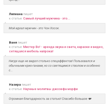
Лилиана
пишет
к статье:
Самый лучший мужчина - это...
Мой идеал мужчин - это Чон Хосок.
Ваня
пишет
к статье:
Мистер Во! - аренда звука и света, караоке и видео,
сетящаяся мебель напрокат
Нигде еще не видел столько спецэффектов! Пользовался и
обычными крио-ганами, но со светящимся стволом и особенно
с...
Назира
пишет
к статье:
Научные молитвы джозефа мэрфи
Огромная благодарность за статью! Спасибо большое ❤️