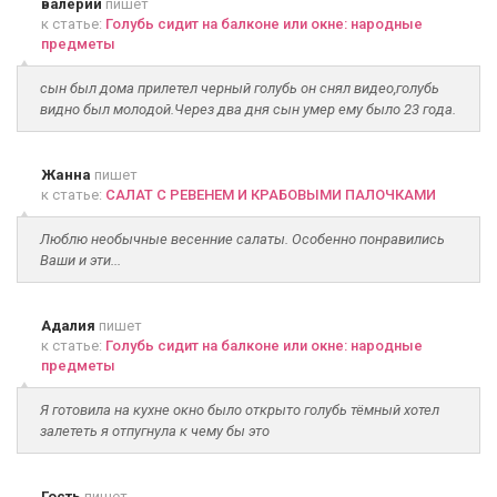
валерий
пишет
к статье:
Голубь сидит на балконе или окне: народные
предметы
сын был дома прилетел черный голубь он снял видео,голубь
видно был молодой.Через два дня сын умер ему было 23 года.
Жанна
пишет
к статье:
САЛАТ С РЕВЕНЕМ И КРАБОВЫМИ ПАЛОЧКАМИ
Люблю необычные весенние салаты. Особенно понравились
Ваши и эти...
Адалия
пишет
к статье:
Голубь сидит на балконе или окне: народные
предметы
Я готовила на кухне окно было открыто голубь тёмный хотел
залететь я отпугнула к чему бы это
Гость
пишет