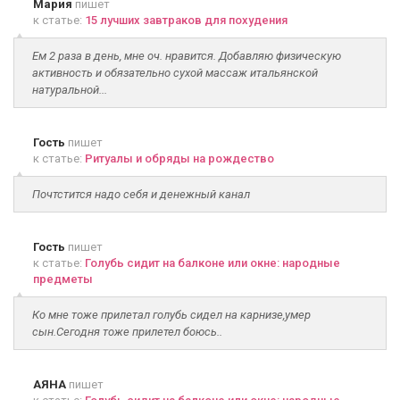
Мария
пишет
к статье:
15 лучших завтраков для похудения
Ем 2 раза в день, мне оч. нравится. Добавляю физическую
активность и обязательно сухой массаж итальянской
натуральной...
Гость
пишет
к статье:
Ритуалы и обряды на рождество
Почтстится надо себя и денежный канал
Гость
пишет
к статье:
Голубь сидит на балконе или окне: народные
предметы
Ко мне тоже прилетал голубь сидел на карнизе,умер
сын.Сегодня тоже прилетел боюсь..
АЯНА
пишет