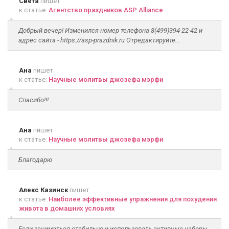
Света
пишет
к статье:
Агентство праздников ASP Alliance
Добрый вечер! Изменился номер телефона 8(499)394-22-42 и
адрес сайта - https://asp-prazdnik.ru Отредактируйте...
Ана
пишет
к статье:
Научные молитвы джозефа мэрфи
Спасибо!!!
Ана
пишет
к статье:
Научные молитвы джозефа мэрфи
Благодарю
Алекс Казинск
пишет
к статье:
Наиболее эффективные упражнения для похудения
живота в домашних условиях
Если заниматься стабильно и использовать активные наборы