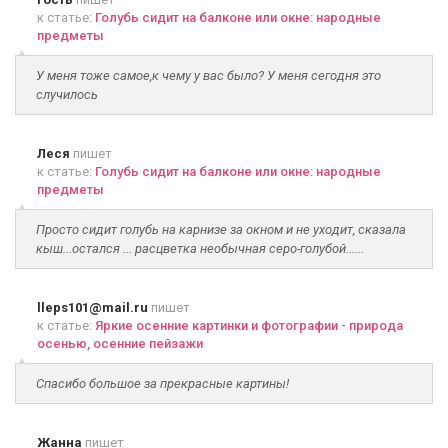
к статье:
Голубь сидит на балконе или окне: народные
предметы
У меня тоже самое,к чему у вас было? У меня сегодня это
случилось
Леся
пишет
к статье:
Голубь сидит на балконе или окне: народные
предметы
Просто сидит голубь на карнизе за окном и не уходит, сказала
кыш...остался ... расцветка необычная серо-голубой......
lleps101@mail.ru
пишет
к статье:
Яркие осенние картинки и фотографии - природа
осенью, осенние пейзажи
Спасибо большое за прекрасные картины!
Жанна
пишет