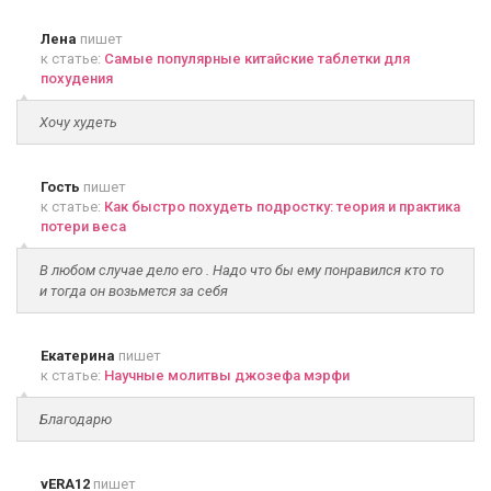
Лена
пишет
к статье:
Самые популярные китайские таблетки для
похудения
Хочу худеть
Гость
пишет
к статье:
Как быстро похудеть подростку: теория и практика
потери веса
В любом случае дело его . Надо что бы ему понравился кто то
и тогда он возьмется за себя
Екатерина
пишет
к статье:
Научные молитвы джозефа мэрфи
Благодарю
vERA12
пишет