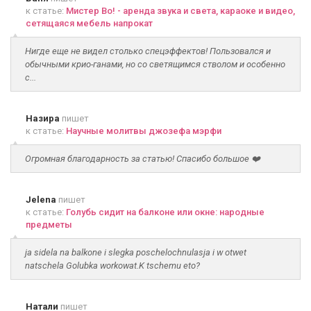
к статье:
Мистер Во! - аренда звука и света, караоке и видео,
сетящаяся мебель напрокат
Нигде еще не видел столько спецэффектов! Пользовался и
обычными крио-ганами, но со светящимся стволом и особенно
с...
Назира
пишет
к статье:
Научные молитвы джозефа мэрфи
Огромная благодарность за статью! Спасибо большое ❤️
Jelena
пишет
к статье:
Голубь сидит на балконе или окне: народные
предметы
ja sidela na balkone i slegka poschelochnulasja i w otwet
natschela Golubka workowat.K tschemu eto?
Натали
пишет