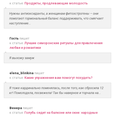
к статье:
Продукты, продлевающие молодость
Нужны антиоксиданты, а женщинам фитоэстрогены – они
помогают гормональный баланс поддерживать, что смягчает
наступление...
Гость
пишет
к статье:
Лучшие симоронские ритуалы для привлечения
любви и романтики
Я выхожу замуж
elena_blinkina
пишет
к статье:
Какие упражнения вам помогут похудеть?
Я тоже кардинально поменялась, после того, как сбросила 12
кг! Помолодела, посвежела! Так бы наверное и торчала на...
Венера
пишет
к статье:
Голубь сидит на балконе или окне: народные