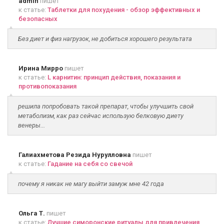
admin
пишет
к статье:
Таблетки для похудения - обзор эффективных и
безопасных
Без диет и физ нагрузок, не добиться хорошего результата
Ирина Мирро
пишет
к статье:
L карнитин: принцип действия, показания и
противопоказания
решила попробовать такой препарат, чтобы улучшить свой
метаболизм, как раз сейчас использую белковую диету
венеры...
Галиахметова Резида Нурулловна
пишет
к статье:
Гадание на себя со свечой
почему я никак не магу выйти замуж мне 42 года
Ольга Т.
пишет
к статье:
Лучшие симоронские ритуалы для привлечения