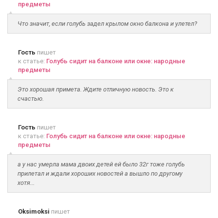
предметы
Что значит, если голубь задел крылом окно балкона и улетел?
Гость
пишет
к статье:
Голубь сидит на балконе или окне: народные
предметы
Это хорошая примета. Ждите отличную новость. Это к
счастью.
Гость
пишет
к статье:
Голубь сидит на балконе или окне: народные
предметы
а у нас умерла мама двоих детей ей было 32г тоже голубь
прилетал и ждали хороших новостей а вышло по другому
хотя...
Oksimoksi
пишет