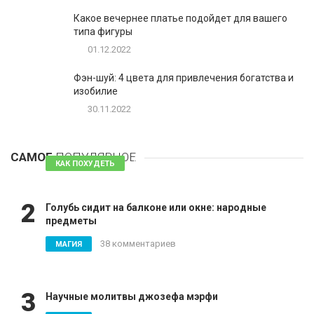
Какое вечернее платье подойдет для вашего
типа фигуры
01.12.2022
Фэн-шуй: 4 цвета для привлечения богатства и
изобилие
30.11.2022
1
Таблетки для похудения - обзор эффективных и
безопасных
САМОЕ
ПОПУЛЯРНОЕ
81 комментарий
КАК ПОХУДЕТЬ
2
Голубь сидит на балконе или окне: народные
предметы
38 комментариев
МАГИЯ
3
Научные молитвы джозефа мэрфи