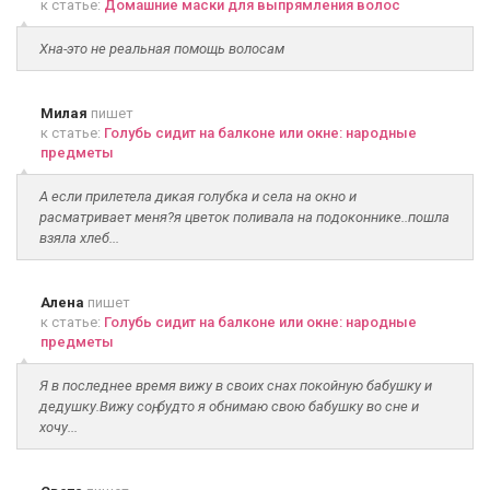
к статье:
Домашние маски для выпрямления волос
Хна-это не реальная помощь волосам
Милая
пишет
к статье:
Голубь сидит на балконе или окне: народные
предметы
А если прилетела дикая голубка и села на окно и
расматривает меня?я цветок поливала на подоконнике..пошла
взяла хлеб...
Алена
пишет
к статье:
Голубь сидит на балконе или окне: народные
предметы
Я в последнее время вижу в своих снах покойную бабушку и
дедушку.Вижу соң, будто я обнимаю свою бабушку во сне и
хочу...