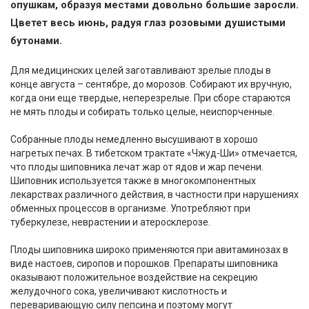
опушкам, образуя местами довольно большие заросли.
Цветет весь июнь, радуя глаз розовыми душистыми
бутонами.
Для медицинских целей заготавливают зрелые плоды в
конце августа – сентябре, до морозов. Собирают их вручную,
когда они еще твердые, неперезрелые. При сборе стараются
не мять плоды и собирать только целые, неиспорченные.
Собранные плоды немедленно высушивают в хорошо
нагретых печах. В тибетском трактате «Чжуд-Ши» отмечается,
что плоды шиповника лечат жар от ядов и жар печени.
Шиповник используется также в многокомпонентных
лекарствах различного действия, в частности при нарушениях
обменных процессов в организме. Употребляют при
туберкулезе, неврастении и атеросклерозе.
Плоды шиповника широко применяются при авитаминозах в
виде настоев, сиропов и порошков. Препараты шиповника
оказывают положительное воздействие на секрецию
желудочного сока, увеличивают кислотность и
переваривающую силу пепсина и поэтому могут