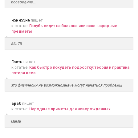
посередине...
н5нн55н6
пишет
к статье:
Голубь сидит на балконе или окне: народные
предметы
55а75
Гость
пишет
к статье:
Как быстро похудеть подростку: теория и практика
потери веса
это физически не возможно,иначе могут начаться проблемы
араб
пишет
к статье:
Народные приметы для новорожденных
мама