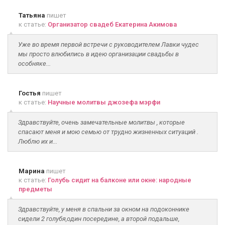
Татьяна
пишет
к статье:
Организатор свадеб Екатерина Акимова
Уже во время первой встречи с руководителем Лавки чудес
мы просто влюбились в идею организации свадьбы в
особняке...
Гостья
пишет
к статье:
Научные молитвы джозефа мэрфи
Здравствуйте, очень замечательные молитвы , которые
спасают меня и мою семью от трудно жизненных ситуаций .
Люблю их и...
Марина
пишет
к статье:
Голубь сидит на балконе или окне: народные
предметы
Здравствуйте, у меня в спальни за окном на подоконнике
сидели 2 голубя,один посередине, а второй подальше,