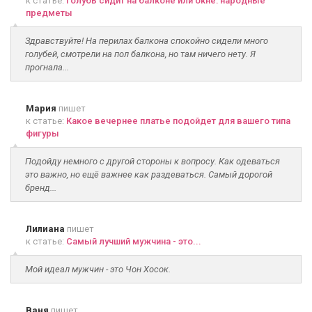
к статье:
Голубь сидит на балконе или окне: народные
предметы
Здравствуйте! На перилах балкона спокойно сидели много
голубей, смотрели на пол балкона, но там ничего нету. Я
прогнала...
Мария
пишет
к статье:
Какое вечернее платье подойдет для вашего типа
фигуры
Подойду немного с другой стороны к вопросу. Как одеваться
это важно, но ещё важнее как раздеваться. Самый дорогой
бренд...
Лилиана
пишет
к статье:
Самый лучший мужчина - это...
Мой идеал мужчин - это Чон Хосок.
Ваня
пишет