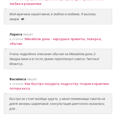
любви и романтики
Мой мужчина нашёл меня, я люблю и любима. Я выхожу
замуж. ❤️
Лариса
пишет
к статье:
Михайлов день - народные приметы, поверья,
обычаи
Очень подробное описание обычая на Михайлов день.2-
3ведра вина и в гости ,прямо переплюнул советы Тиктока!
Может,и...
Василиса
пишет
к статье:
Как быстро похудеть подростку: теория и практика
потери веса
быстро не стоит вообще худеть. у меня племяннице смогла на
диете венеры шариповой. консультация диетолога оказалась
для...