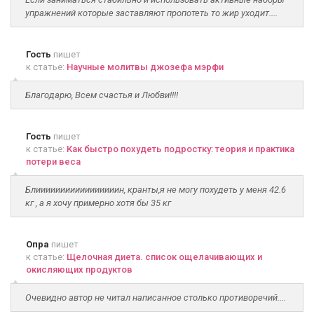
упражнений которые заставляют пропотеть то жир уходит....
Гость
пишет
к статье:
Научные молитвы джозефа мэрфи
Благодарю, Всем счастья и Любви!!!!
Гость
пишет
к статье:
Как быстро похудеть подростку: теория и практика
потери веса
Блииииииииииииииииин, кранты,я не могу похудеть у меня 42.6
кг , а я хочу примерно хотя бы 35 кг
Опра
пишет
к статье:
Щелочная диета. список ощелачивающих и
окисляющих продуктов
Очевидно автор не читал написанное столько противоречий....