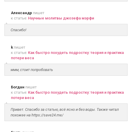
Александр
пишет
к статье:
Научные молитвы джозефа мэрфи
Спасибо!
k
пишет
к статье:
Как быстро похудеть подростку: теория и практика
потери веса
ммм, стоит попробовать
Богдан
пишет
к статье:
Как быстро похудеть подростку: теория и практика
потери веса
Привет. Спасибо за статью, всё ясно и без воды. Также читал
похожее на https://save24.me/