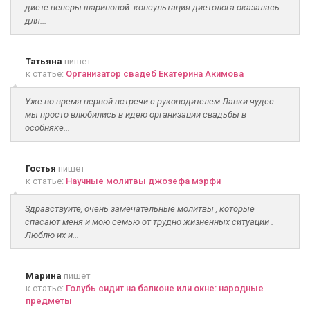
диете венеры шариповой. консультация диетолога оказалась
для...
Татьяна
пишет
к статье:
Организатор свадеб Екатерина Акимова
Уже во время первой встречи с руководителем Лавки чудес
мы просто влюбились в идею организации свадьбы в
особняке...
Гостья
пишет
к статье:
Научные молитвы джозефа мэрфи
Здравствуйте, очень замечательные молитвы , которые
спасают меня и мою семью от трудно жизненных ситуаций .
Люблю их и...
Марина
пишет
к статье:
Голубь сидит на балконе или окне: народные
предметы