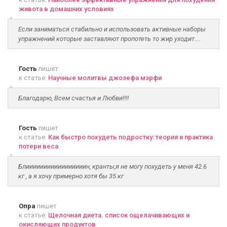
живота в домашних условиях
Если заниматься стабильно и использовать активные наборы
упражнений которые заставляют пропотеть то жир уходит....
Гость
пишет
к статье:
Научные молитвы джозефа мэрфи
Благодарю, Всем счастья и Любви!!!!
Гость
пишет
к статье:
Как быстро похудеть подростку: теория и практика
потери веса
Блииииииииииииииииин, кранты,я не могу похудеть у меня 42.6
кг , а я хочу примерно хотя бы 35 кг
Опра
пишет
к статье:
Щелочная диета. список ощелачивающих и
окисляющих продуктов