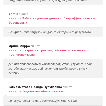
похудении - это ещё круче! Я когда худею, то с большим...
admin
пишет
к статье:
Таблетки для похудения - обзор эффективных и
безопасных
Без диет и физ нагрузок, не добиться хорошего результата
Ирина Мирро
пишет
к статье:
L карнитин: принцип действия, показания и
противопоказания
решила попробовать такой препарат, чтобы улучшить свой
метаболизм, как раз сейчас использую белковую диету
венеры...
Галиахметова Резида Нурулловна
пишет
к статье:
Гадание на себя со свечой
почему я никак не магу выйти замуж мне 42 года