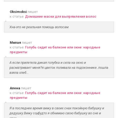
Oksimoksi
пишет
к статье:
Домашние маски для выпрямления волос
Хна-это не реальная помощь волосам
Милая
пишет
к статье:
Голубь сидит на балконе или окне: народные
предметы
А если прилетела дикая голубка и села на окно и
расматривает меня?я цветок поливала на подоконнике..пошла
взяла хлеб...
Алена
пишет
к статье:
Голубь сидит на балконе или окне: народные
предметы
Я в последнее время вижу в своих снах покойную бабушку и
дедушку.Вижу соң, будто я обнимаю свою бабушку во сне и