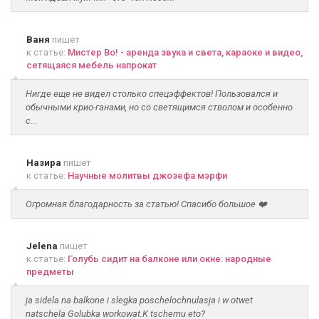
Ваня
пишет
к статье:
Мистер Во! - аренда звука и света, караоке и видео,
сетящаяся мебель напрокат
Нигде еще не видел столько спецэффектов! Пользовался и
обычными крио-ганами, но со светящимся стволом и особенно
с...
Назира
пишет
к статье:
Научные молитвы джозефа мэрфи
Огромная благодарность за статью! Спасибо большое ❤️
Jelena
пишет
к статье:
Голубь сидит на балконе или окне: народные
предметы
ja sidela na balkone i slegka poschelochnulasja i w otwet
natschela Golubka workowat.K tschemu eto?