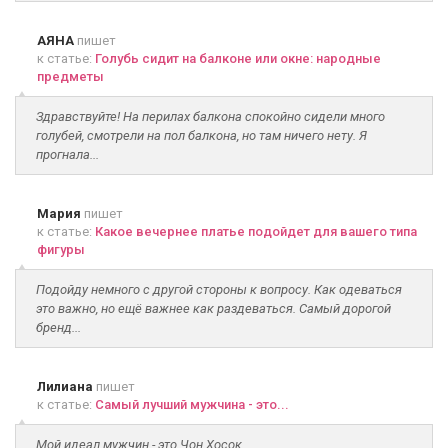
АЯНА
пишет
к статье:
Голубь сидит на балконе или окне: народные
предметы
Здравствуйте! На перилах балкона спокойно сидели много
голубей, смотрели на пол балкона, но там ничего нету. Я
прогнала...
Мария
пишет
к статье:
Какое вечернее платье подойдет для вашего типа
фигуры
Подойду немного с другой стороны к вопросу. Как одеваться
это важно, но ещё важнее как раздеваться. Самый дорогой
бренд...
Лилиана
пишет
к статье:
Самый лучший мужчина - это...
Мой идеал мужчин - это Чон Хосок.