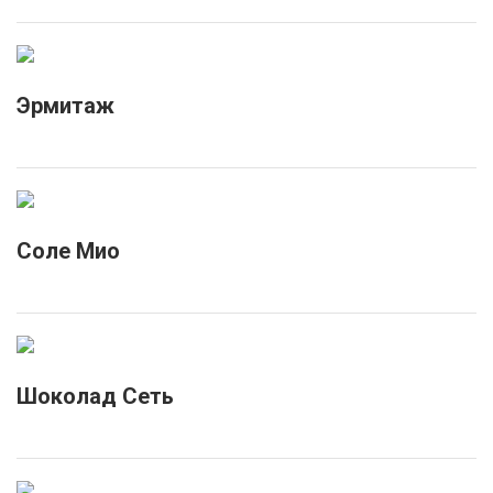
Эрмитаж
Соле Мио
Шоколад Сеть