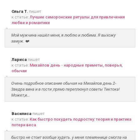
Ольга Т.
пишет
к статье:
Лучшие симоронские ритуалы для привлечения
любви и романтики
Мой мужчина нашёл меня, я люблю и любима. Я выхожу
замуж. ❤️
Лариса
пишет
к статье:
Михайлов день - народные приметы, поверья,
обычаи
Очень подробное описание обычая на Михайлов день.2-
3ведра вина и в гости ,прямо переплюнул советы Тиктока!
Может,и...
Василиса
пишет
к статье:
Как быстро похудеть подростку: теория и практика
потери веса
быстро не стоит вообще худеть. у меня племяннице смогла на