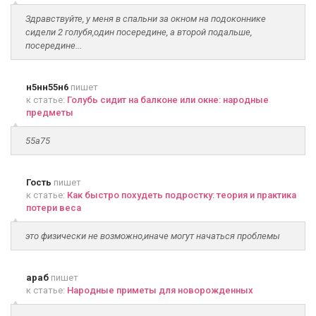
Здравствуйте, у меня в спальни за окном на подоконнике
сидели 2 голубя,один посередине, а второй подальше,
посередине...
н5нн55н6
пишет
к статье:
Голубь сидит на балконе или окне: народные
предметы
55а75
Гость
пишет
к статье:
Как быстро похудеть подростку: теория и практика
потери веса
это физически не возможно,иначе могут начаться проблемы
араб
пишет
к статье:
Народные приметы для новорожденных