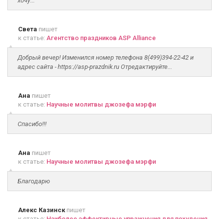
хочу...
Света
пишет
к статье:
Агентство праздников ASP Alliance
Добрый вечер! Изменился номер телефона 8(499)394-22-42 и
адрес сайта - https://asp-prazdnik.ru Отредактируйте...
Ана
пишет
к статье:
Научные молитвы джозефа мэрфи
Спасибо!!!
Ана
пишет
к статье:
Научные молитвы джозефа мэрфи
Благодарю
Алекс Казинск
пишет
к статье:
Наиболее эффективные упражнения для похудения