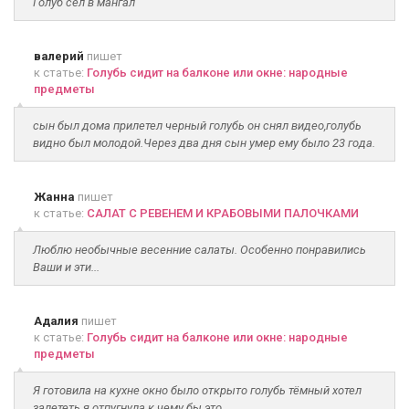
Голуб сел в мангал
валерий
пишет
к статье:
Голубь сидит на балконе или окне: народные
предметы
сын был дома прилетел черный голубь он снял видео,голубь
видно был молодой.Через два дня сын умер ему было 23 года.
Жанна
пишет
к статье:
САЛАТ С РЕВЕНЕМ И КРАБОВЫМИ ПАЛОЧКАМИ
Люблю необычные весенние салаты. Особенно понравились
Ваши и эти...
Адалия
пишет
к статье:
Голубь сидит на балконе или окне: народные
предметы
Я готовила на кухне окно было открыто голубь тёмный хотел
залететь я отпугнула к чему бы это