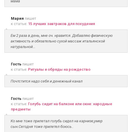
мама
Мария
пишет
к статье:
15 лучших завтраков для похудения
Ем 2 раза в день, мне оч. нравится. Добавляю физическую
активность и обязательно сухой массаж итальянской
натуральной...
Гость
пишет
к статье:
Ритуалы и обряды на рождество
Почтстится надо себя и денежный канал
Гость
пишет
к статье:
Голубь сидит на балконе или окне: народные
предметы
Ко мне тоже прилетал голубь сидел на карнизе,умер
сын.Сегодня тоже прилетел боюсь..