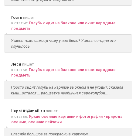
Гость
пишет
к статье:
Голубь сидит на балконе или окне: народные
предметы
У меня тоже самое,к чему у вас было? У меня сегодня это
случилось
Леся
пишет
к статье:
Голубь сидит на балконе или окне: народные
предметы
Просто сидит голубь на карнизе за окном и не уходит, сказала
кыш...остался ... расцветка необычная серо-голубой......
lleps101@mail.ru
пишет
к статье:
Яркие осенние картинки и фотографии - природа
осенью, осенние пейзажи
Спасибо большое за прекрасные картины!