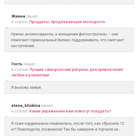
Жанна
пишет
к статье:
Продукты, продлевающие молодость
Нужны антиоксиданты, а женщинам фитоэстрогены – они
помогают гормональный баланс поддерживать, что смягчает
наступление...
Гость
пишет
к статье:
Лучшие симоронские ритуалы для привлечения
любви и романтики
Я выхожу замуж
elena_blinkina
пишет
к статье:
Какие упражнения вам помогут похудеть?
Я тоже кардинально поменялась, после того, как сбросила 12
кг! Помолодела, посвежела! Так бы наверное и торчала на...