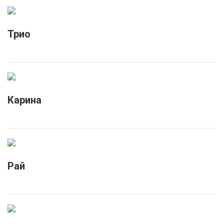
Трио
Карина
Рай