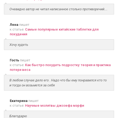
Очевидно автор не читал написанное столько противоречий....
Лена
пишет
к статье:
Самые популярные китайские таблетки для
похудения
Хочу худеть
Гость
пишет
к статье:
Как быстро похудеть подростку: теория и практика
потери веса
В любом случае дело его . Надо что бы ему понравился кто то
и тогда он возьмется за себя
Екатерина
пишет
к статье:
Научные молитвы джозефа мэрфи
Благодарю