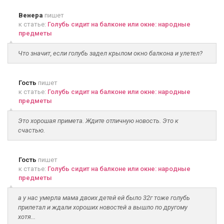
Венера
пишет
к статье:
Голубь сидит на балконе или окне: народные
предметы
Что значит, если голубь задел крылом окно балкона и улетел?
Гость
пишет
к статье:
Голубь сидит на балконе или окне: народные
предметы
Это хорошая примета. Ждите отличную новость. Это к
счастью.
Гость
пишет
к статье:
Голубь сидит на балконе или окне: народные
предметы
а у нас умерла мама двоих детей ей было 32г тоже голубь
прилетал и ждали хороших новостей а вышло по другому
хотя...