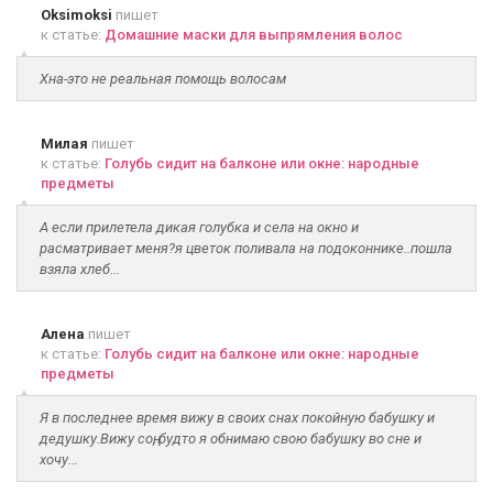
Oksimoksi
пишет
к статье:
Домашние маски для выпрямления волос
Хна-это не реальная помощь волосам
Милая
пишет
к статье:
Голубь сидит на балконе или окне: народные
предметы
А если прилетела дикая голубка и села на окно и
расматривает меня?я цветок поливала на подоконнике..пошла
взяла хлеб...
Алена
пишет
к статье:
Голубь сидит на балконе или окне: народные
предметы
Я в последнее время вижу в своих снах покойную бабушку и
дедушку.Вижу соң, будто я обнимаю свою бабушку во сне и
хочу...