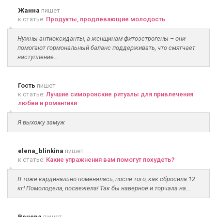
Жанна
пишет
к статье:
Продукты, продлевающие молодость
Нужны антиоксиданты, а женщинам фитоэстрогены – они
помогают гормональный баланс поддерживать, что смягчает
наступление...
Гость
пишет
к статье:
Лучшие симоронские ритуалы для привлечения
любви и романтики
Я выхожу замуж
elena_blinkina
пишет
к статье:
Какие упражнения вам помогут похудеть?
Я тоже кардинально поменялась, после того, как сбросила 12
кг! Помолодела, посвежела! Так бы наверное и торчала на...
Венера
пишет