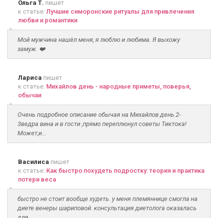
Ольга Т.
пишет
к статье:
Лучшие симоронские ритуалы для привлечения
любви и романтики
Мой мужчина нашёл меня, я люблю и любима. Я выхожу
замуж. ❤️
Лариса
пишет
к статье:
Михайлов день - народные приметы, поверья,
обычаи
Очень подробное описание обычая на Михайлов день.2-
3ведра вина и в гости ,прямо переплюнул советы Тиктока!
Может,и...
Василиса
пишет
к статье:
Как быстро похудеть подростку: теория и практика
потери веса
быстро не стоит вообще худеть. у меня племяннице смогла на
диете венеры шариповой. консультация диетолога оказалась
для...