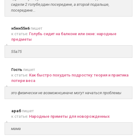
сидели 2 голубя,один посередине, а второй подальше,
посередине...
н5нн55н6
пишет
к статье:
Голубь сидит на балконе или окне: народные
предметы
55а75
Гость
пишет
к статье:
Как быстро похудеть подростку: теория и практика
потери веса
это физически не возможно,иначе могут начаться проблемы
араб
пишет
к статье:
Народные приметы для новорожденных
мама