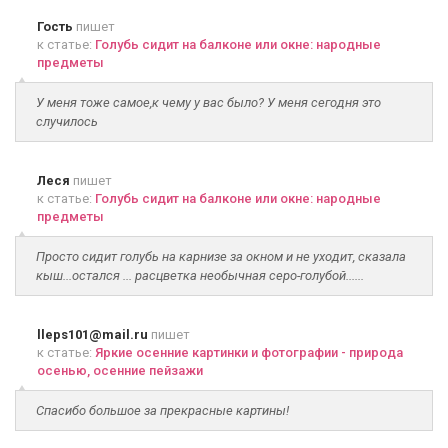
Гость
пишет
к статье:
Голубь сидит на балконе или окне: народные
предметы
У меня тоже самое,к чему у вас было? У меня сегодня это
случилось
Леся
пишет
к статье:
Голубь сидит на балконе или окне: народные
предметы
Просто сидит голубь на карнизе за окном и не уходит, сказала
кыш...остался ... расцветка необычная серо-голубой......
lleps101@mail.ru
пишет
к статье:
Яркие осенние картинки и фотографии - природа
осенью, осенние пейзажи
Спасибо большое за прекрасные картины!