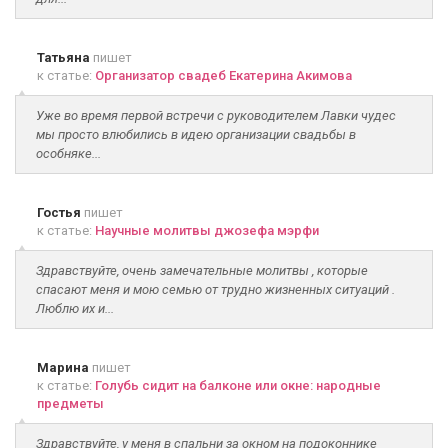
Татьяна
пишет
к статье:
Организатор свадеб Екатерина Акимова
Уже во время первой встречи с руководителем Лавки чудес
мы просто влюбились в идею организации свадьбы в
особняке...
Гостья
пишет
к статье:
Научные молитвы джозефа мэрфи
Здравствуйте, очень замечательные молитвы , которые
спасают меня и мою семью от трудно жизненных ситуаций .
Люблю их и...
Марина
пишет
к статье:
Голубь сидит на балконе или окне: народные
предметы
Здравствуйте, у меня в спальни за окном на подоконнике