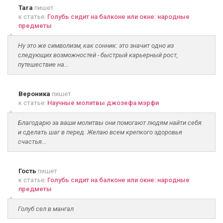
Tara
пишет
к статье:
Голубь сидит на балконе или окне: народные
предметы
Ну это же символизм, как сонник: это значит одно из
следующих возможностей - быстрый карьерный рост,
путешествие на...
Вероника
пишет
к статье:
Научные молитвы джозефа мэрфи
Благодарю за ваши молитвы они помогают людям найти себя
и сделать шаг в перед. Желаю всем крепкого здоровья
счастья...
Гость
пишет
к статье:
Голубь сидит на балконе или окне: народные
предметы
Голуб сел в мангал