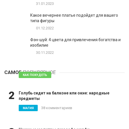
31.01.2023
Какое вечернее платье подойдет для вашего
типа фигуры
01.12.2022
Фэн-шуй: 4 цвета для привлечения богатства и
изобилие
30.11.2022
1
Таблетки для похудения - обзор эффективных и
безопасных
САМОЕ
ПОПУЛЯРНОЕ
81 комментарий
КАК ПОХУДЕТЬ
2
Голубь сидит на балконе или окне: народные
предметы
38 комментариев
МАГИЯ