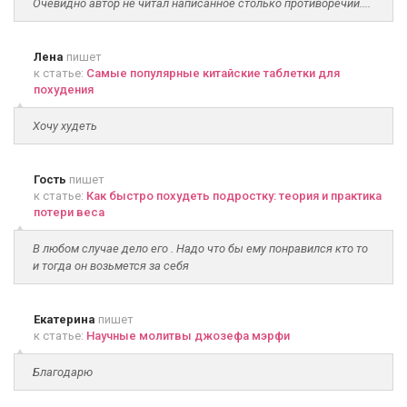
Очевидно автор не читал написанное столько противоречий....
Лена
пишет
к статье:
Самые популярные китайские таблетки для
похудения
Хочу худеть
Гость
пишет
к статье:
Как быстро похудеть подростку: теория и практика
потери веса
В любом случае дело его . Надо что бы ему понравился кто то
и тогда он возьмется за себя
Екатерина
пишет
к статье:
Научные молитвы джозефа мэрфи
Благодарю