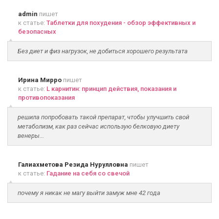
admin
пишет
к статье:
Таблетки для похудения - обзор эффективных и
безопасных
Без диет и физ нагрузок, не добиться хорошего результата
Ирина Мирро
пишет
к статье:
L карнитин: принцип действия, показания и
противопоказания
решила попробовать такой препарат, чтобы улучшить свой
метаболизм, как раз сейчас использую белковую диету
венеры...
Галиахметова Резида Нурулловна
пишет
к статье:
Гадание на себя со свечой
почему я никак не магу выйти замуж мне 42 года