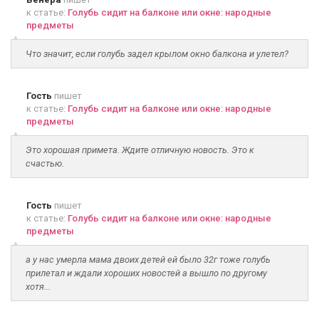
к статье:
Голубь сидит на балконе или окне: народные
предметы
Что значит, если голубь задел крылом окно балкона и улетел?
Гость
пишет
к статье:
Голубь сидит на балконе или окне: народные
предметы
Это хорошая примета. Ждите отличную новость. Это к
счастью.
Гость
пишет
к статье:
Голубь сидит на балконе или окне: народные
предметы
а у нас умерла мама двоих детей ей было 32г тоже голубь
прилетал и ждали хороших новостей а вышло по другому
хотя...