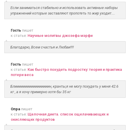
Если заниматься стабильно и использовать активные наборы
упражнений которые заставляют пропотеть то жир уходит....
Гость
пишет
к статье:
Научные молитвы джозефа мэрфи
Благодарю, Всем счастья и Любви!!!!
Гость
пишет
к статье:
Как быстро похудеть подростку: теория и практика
потери веса
Блииииииииииииииииин, кранты,я не могу похудеть у меня 42.6
кг , а я хочу примерно хотя бы 35 кг
Опра
пишет
к статье:
Щелочная диета. список ощелачивающих и
окисляющих продуктов