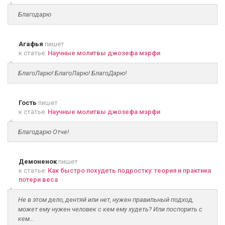
Благодарю
Агафья
пишет
к статье:
Научные молитвы джозефа мэрфи
БлагоЛарю! БлагоЛарю! БлагоДарю!
Гость
пишет
к статье:
Научные молитвы джозефа мэрфи
Благодарю Отче!
Демоненок
пишет
к статье:
Как быстро похудеть подростку: теория и практика
потери веса
Не в этом дело, дентяй или нет, нужен правильный подход,
может ему нужен человек с кем ему худеть? Или поспорить с
кем...