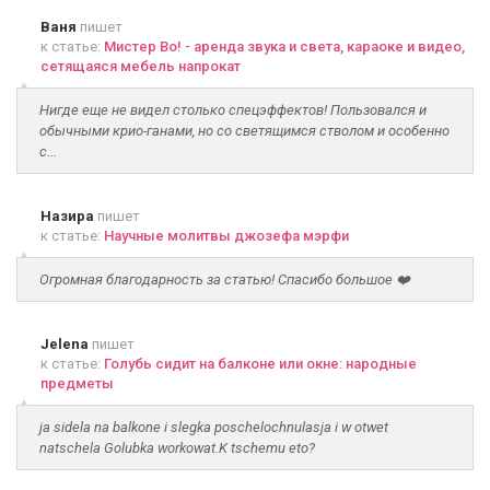
Ваня
пишет
к статье:
Мистер Во! - аренда звука и света, караоке и видео,
сетящаяся мебель напрокат
Нигде еще не видел столько спецэффектов! Пользовался и
обычными крио-ганами, но со светящимся стволом и особенно
с...
Назира
пишет
к статье:
Научные молитвы джозефа мэрфи
Огромная благодарность за статью! Спасибо большое ❤️
Jelena
пишет
к статье:
Голубь сидит на балконе или окне: народные
предметы
ja sidela na balkone i slegka poschelochnulasja i w otwet
natschela Golubka workowat.K tschemu eto?