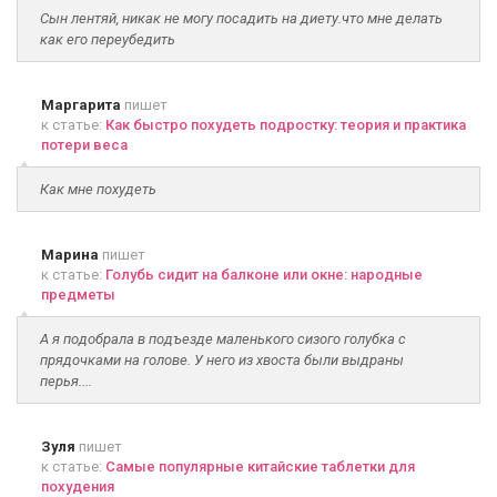
Сын лентяй, никак не могу посадить на диету.что мне делать
как его переубедить
Маргарита
пишет
к статье:
Как быстро похудеть подростку: теория и практика
потери веса
Как мне похудеть
Марина
пишет
к статье:
Голубь сидит на балконе или окне: народные
предметы
А я подобрала в подъезде маленького сизого голубка с
прядочками на голове. У него из хвоста были выдраны
перья....
Зуля
пишет
к статье:
Самые популярные китайские таблетки для
похудения