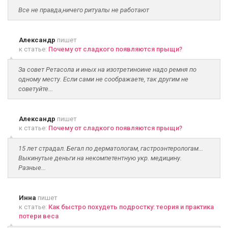
Все не правда,ничего ритуалы не работают
Александр
пишет
к статье:
Почему от сладкого появляются прыщи?
За совет Ретасола и иных на изотретиноине надо ремня по
одному месту. Если сами не соображаете, так другим не
советуйте...
Александр
пишет
к статье:
Почему от сладкого появляются прыщи?
15 лет страдал. Бегал по дерматологам, гастроэнтерологам...
Выкинутые деньги на некомпетентную укр. медицину.
Разные...
Инна
пишет
к статье:
Как быстро похудеть подростку: теория и практика
потери веса