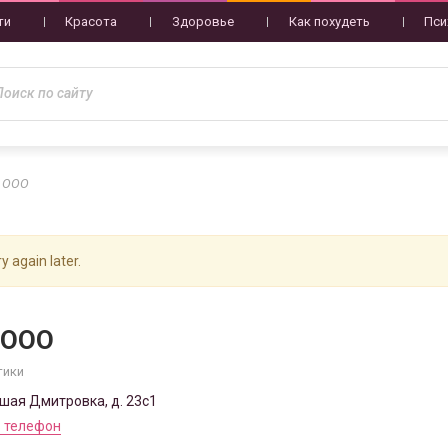
ти
Красота
Здоровье
Как похудеть
Пси
, ООО
y again later.
 ООО
тики
ьшая Дмитровка, д. 23с1
 телефон