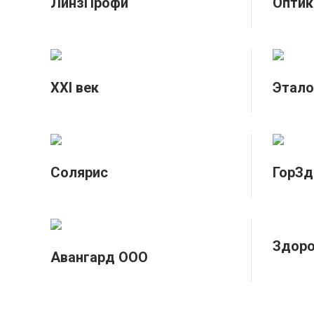
ЛинзПрофи
Оптик
XXI век
Этало
Солярис
ГорЗд
Здоро
Авангард ООО