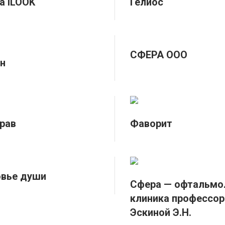
а iLOOK
Гелиос
СФЕРА ООО
н
рав
Фаворит
вье души
Сфера — офтальмо
клиника профессор
Эскиной Э.Н.