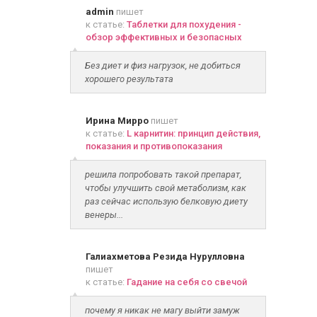
admin
пишет
к статье:
Таблетки для похудения -
обзор эффективных и безопасных
Без диет и физ нагрузок, не добиться
хорошего результата
Ирина Мирро
пишет
к статье:
L карнитин: принцип действия,
показания и противопоказания
решила попробовать такой препарат,
чтобы улучшить свой метаболизм, как
раз сейчас использую белковую диету
венеры...
Галиахметова Резида Нурулловна
пишет
к статье:
Гадание на себя со свечой
почему я никак не магу выйти замуж