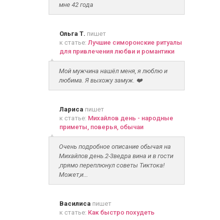
мне 42 года
Ольга Т.
пишет
к статье:
Лучшие симоронские ритуалы
для привлечения любви и романтики
Мой мужчина нашёл меня, я люблю и
любима. Я выхожу замуж. ❤️
Лариса
пишет
к статье:
Михайлов день - народные
приметы, поверья, обычаи
Очень подробное описание обычая на
Михайлов день.2-3ведра вина и в гости
,прямо переплюнул советы Тиктока!
Может,и...
Василиса
пишет
к статье:
Как быстро похудеть