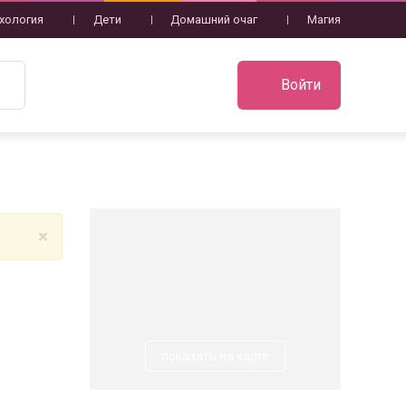
хология
Дети
Домашний очаг
Магия
Войти
×
показать на карте