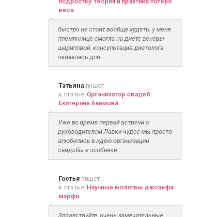
подростку: теория и практика потери
веса
быстро не стоит вообще худеть. у меня
племяннице смогла на диете венеры
шариповой. консультация диетолога
оказалась для...
Татьяна
пишет
к статье:
Организатор свадеб
Екатерина Акимова
Уже во время первой встречи с
руководителем Лавки чудес мы просто
влюбились в идею организации
свадьбы в особняке...
Гостья
пишет
к статье:
Научные молитвы джозефа
мэрфи
Здравствуйте, очень замечательные