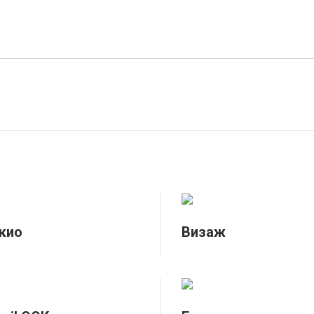
кио
Визаж