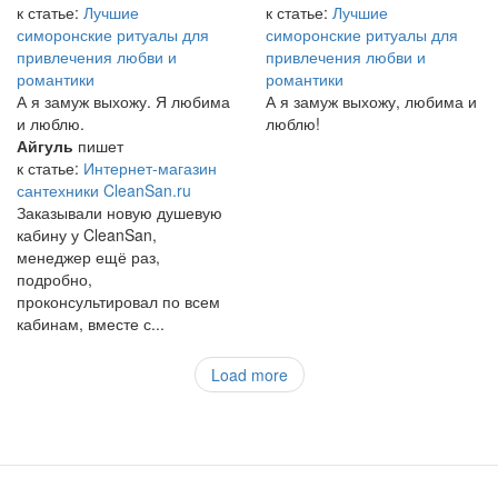
к статье:
Лучшие
к статье:
Лучшие
симоронские ритуалы для
симоронские ритуалы для
привлечения любви и
привлечения любви и
романтики
романтики
А я замуж выхожу. Я любима
А я замуж выхожу, любима и
и люблю.
люблю!
Айгуль
пишет
к статье:
Интернет-магазин
сантехники CleanSan.ru
Заказывали новую душевую
кабину у CleanSan,
менеджер ещё раз,
подробно,
проконсультировал по всем
кабинам, вместе с...
Load more