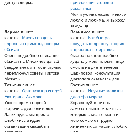
диету венеры...
привлечения любви и
романтики
Мой мужчина нашёл меня, я
люблю и любима. Я выхожу
замуж. ❤️
Лариса
пишет
Василиса
пишет
к статье:
Михайлов день -
к статье:
Как быстро
народные приметы, поверья,
похудеть подростку: теория
обычаи
и практика потери веса
Очень подробное описание
быстро не стоит вообще
обычая на Михайлов день.2-
худеть. у меня племяннице
3ведра вина и в гости ,прямо
смогла на диете венеры
переплюнул советы Тиктока!
шариповой. консультация
Может,и...
диетолога оказалась для...
Татьяна
пишет
Гостья
пишет
к статье:
Организатор свадеб
к статье:
Научные молитвы
Екатерина Акимова
джозефа мэрфи
Уже во время первой
Здравствуйте, очень
встречи с руководителем
замечательные молитвы ,
Лавки чудес мы просто
которые спасают меня и
влюбились в идею
мою семью от трудно
организации свадьбы в
жизненных ситуаций . Люблю
особняке...
их и...