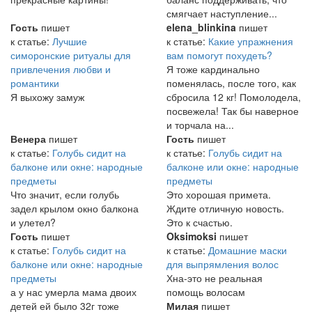
смягчает наступление...
Гость
пишет
elena_blinkina
пишет
к статье:
Лучшие
к статье:
Какие упражнения
симоронские ритуалы для
вам помогут похудеть?
привлечения любви и
Я тоже кардинально
романтики
поменялась, после того, как
Я выхожу замуж
сбросила 12 кг! Помолодела,
посвежела! Так бы наверное
и торчала на...
Венера
пишет
Гость
пишет
к статье:
Голубь сидит на
к статье:
Голубь сидит на
балконе или окне: народные
балконе или окне: народные
предметы
предметы
Что значит, если голубь
Это хорошая примета.
задел крылом окно балкона
Ждите отличную новость.
и улетел?
Это к счастью.
Гость
пишет
Oksimoksi
пишет
к статье:
Голубь сидит на
к статье:
Домашние маски
балконе или окне: народные
для выпрямления волос
предметы
Хна-это не реальная
а у нас умерла мама двоих
помощь волосам
детей ей было 32г тоже
Милая
пишет