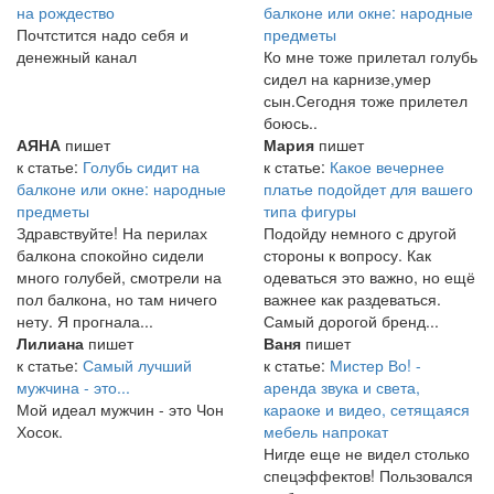
на рождество
балконе или окне: народные
Почтстится надо себя и
предметы
денежный канал
Ко мне тоже прилетал голубь
сидел на карнизе,умер
сын.Сегодня тоже прилетел
боюсь..
АЯНА
пишет
Мария
пишет
к статье:
Голубь сидит на
к статье:
Какое вечернее
балконе или окне: народные
платье подойдет для вашего
предметы
типа фигуры
Здравствуйте! На перилах
Подойду немного с другой
балкона спокойно сидели
стороны к вопросу. Как
много голубей, смотрели на
одеваться это важно, но ещё
пол балкона, но там ничего
важнее как раздеваться.
нету. Я прогнала...
Самый дорогой бренд...
Лилиана
пишет
Ваня
пишет
к статье:
Самый лучший
к статье:
Мистер Во! -
мужчина - это...
аренда звука и света,
Мой идеал мужчин - это Чон
караоке и видео, сетящаяся
Хосок.
мебель напрокат
Нигде еще не видел столько
спецэффектов! Пользовался