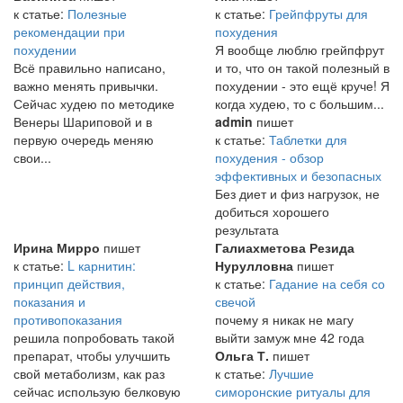
к статье:
Полезные
к статье:
Грейпфруты для
рекомендации при
похудения
похудении
Я вообще люблю грейпфрут
Всё правильно написано,
и то, что он такой полезный в
важно менять привычки.
похудении - это ещё круче! Я
Сейчас худею по методике
когда худею, то с большим...
Венеры Шариповой и в
admin
пишет
первую очередь меняю
к статье:
Таблетки для
свои...
похудения - обзор
эффективных и безопасных
Без диет и физ нагрузок, не
добиться хорошего
результата
Ирина Мирро
пишет
Галиахметова Резида
к статье:
L карнитин:
Нурулловна
пишет
принцип действия,
к статье:
Гадание на себя со
показания и
свечой
противопоказания
почему я никак не магу
решила попробовать такой
выйти замуж мне 42 года
препарат, чтобы улучшить
Ольга Т.
пишет
свой метаболизм, как раз
к статье:
Лучшие
сейчас использую белковую
симоронские ритуалы для