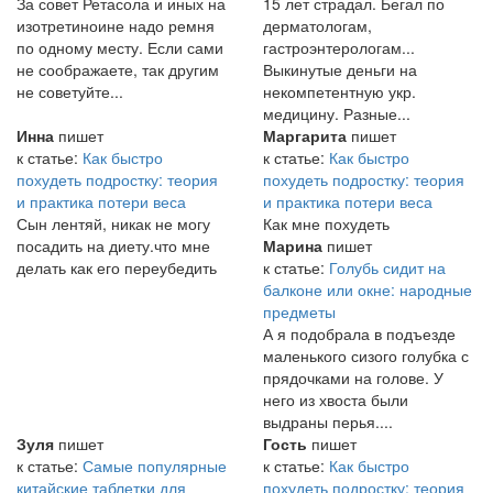
За совет Ретасола и иных на
15 лет страдал. Бегал по
изотретиноине надо ремня
дерматологам,
по одному месту. Если сами
гастроэнтерологам...
не соображаете, так другим
Выкинутые деньги на
не советуйте...
некомпетентную укр.
медицину. Разные...
Инна
пишет
Маргарита
пишет
к статье:
Как быстро
к статье:
Как быстро
похудеть подростку: теория
похудеть подростку: теория
и практика потери веса
и практика потери веса
Сын лентяй, никак не могу
Как мне похудеть
посадить на диету.что мне
Марина
пишет
делать как его переубедить
к статье:
Голубь сидит на
балконе или окне: народные
предметы
А я подобрала в подъезде
маленького сизого голубка с
прядочками на голове. У
него из хвоста были
выдраны перья....
Зуля
пишет
Гость
пишет
к статье:
Самые популярные
к статье:
Как быстро
китайские таблетки для
похудеть подростку: теория