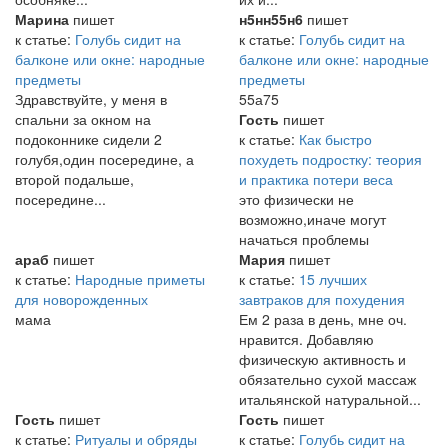
Марина
пишет
н5нн55н6
пишет
к статье:
Голубь сидит на
к статье:
Голубь сидит на
балконе или окне: народные
балконе или окне: народные
предметы
предметы
Здравствуйте, у меня в
55а75
спальни за окном на
Гость
пишет
подоконнике сидели 2
к статье:
Как быстро
голубя,один посередине, а
похудеть подростку: теория
второй подальше,
и практика потери веса
посередине...
это физически не
возможно,иначе могут
начаться проблемы
араб
пишет
Мария
пишет
к статье:
Народные приметы
к статье:
15 лучших
для новорожденных
завтраков для похудения
мама
Ем 2 раза в день, мне оч.
нравится. Добавляю
физическую активность и
обязательно сухой массаж
итальянской натуральной...
Гость
пишет
Гость
пишет
к статье:
Ритуалы и обряды
к статье:
Голубь сидит на