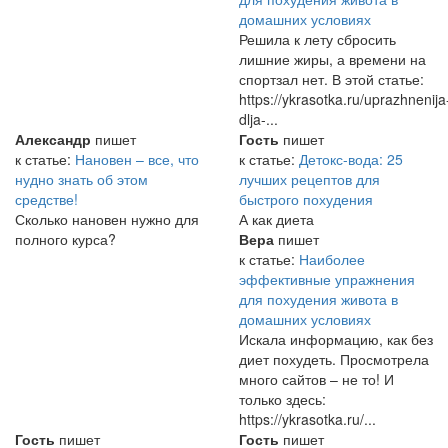
домашних условиях
Решила к лету сбросить
лишние жиры, а времени на
спортзал нет. В этой статье:
https://ykrasotka.ru/uprazhnenija
dlja-...
Александр
пишет
Гость
пишет
к статье:
Нановен – все, что
к статье:
Детокс-вода: 25
нудно знать об этом
лучших рецептов для
средстве!
быстрого похудения
Сколько нановен нужно для
А как диета
полного курса?
Вера
пишет
к статье:
Наиболее
эффективные упражнения
для похудения живота в
домашних условиях
Искала информацию, как без
диет похудеть. Просмотрела
много сайтов – не то! И
только здесь:
https://ykrasotka.ru/...
Гость
пишет
Гость
пишет