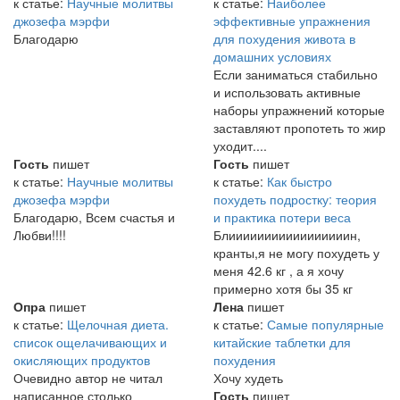
к статье:
Научные молитвы
к статье:
Наиболее
джозефа мэрфи
эффективные упражнения
Благодарю
для похудения живота в
домашних условиях
Если заниматься стабильно
и использовать активные
наборы упражнений которые
заставляют пропотеть то жир
уходит....
Гость
пишет
Гость
пишет
к статье:
Научные молитвы
к статье:
Как быстро
джозефа мэрфи
похудеть подростку: теория
Благодарю, Всем счастья и
и практика потери веса
Любви!!!!
Блииииииииииииииииин,
кранты,я не могу похудеть у
меня 42.6 кг , а я хочу
примерно хотя бы 35 кг
Опра
пишет
Лена
пишет
к статье:
Щелочная диета.
к статье:
Самые популярные
список ощелачивающих и
китайские таблетки для
окисляющих продуктов
похудения
Очевидно автор не читал
Хочу худеть
написанное столько
Гость
пишет