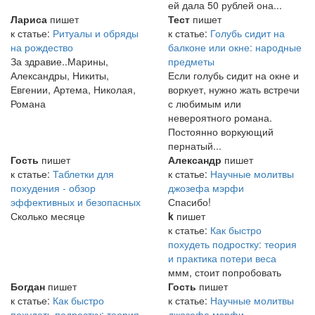
ей дала 50 рублей она...
Лариса
пишет
Тест
пишет
к статье:
Ритуалы и обряды
к статье:
Голубь сидит на
на рождество
балконе или окне: народные
За здравие..Марины,
предметы
Александры, Никиты,
Если голубь сидит на окне и
Евгении, Артема, Николая,
воркует, нужно жать встречи
Романа
с любимым или
невероятного романа.
Постоянно воркующий
пернатый...
Гость
пишет
Александр
пишет
к статье:
Таблетки для
к статье:
Научные молитвы
похудения - обзор
джозефа мэрфи
эффективных и безопасных
Спасибо!
Сколько месяце
k
пишет
к статье:
Как быстро
похудеть подростку: теория
и практика потери веса
ммм, стоит попробовать
Богдан
пишет
Гость
пишет
к статье:
Как быстро
к статье:
Научные молитвы
похудеть подростку: теория
джозефа мэрфи