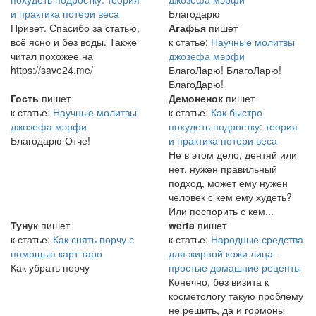
и практика потери веса
Благодарю
Привет. Спасибо за статью,
Агафья
пишет
всё ясно и без воды. Также
к статье:
Научные молитвы
читал похожее на
джозефа мэрфи
https://save24.me/
БлагоЛарю! БлагоЛарю!
БлагоДарю!
Гость
пишет
Демоненок
пишет
к статье:
Научные молитвы
к статье:
Как быстро
джозефа мэрфи
похудеть подростку: теория
Благодарю Отче!
и практика потери веса
Не в этом дело, дентяй или
нет, нужен правильный
подход, может ему нужен
человек с кем ему худеть?
Или поспорить с кем...
Тунук
пишет
werta
пишет
к статье:
Как снять порчу с
к статье:
Народные средства
помощью карт таро
для жирной кожи лица -
Как убрать порчу
простые домашние рецепты
Конечно, без визита к
косметологу такую проблему
не решить, да и гормоны