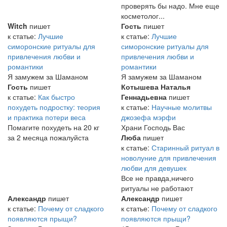
проверять бы надо. Мне еще
косметолог...
Witch
пишет
Гость
пишет
к статье:
Лучшие
к статье:
Лучшие
симоронские ритуалы для
симоронские ритуалы для
привлечения любви и
привлечения любви и
романтики
романтики
Я замужем за Шаманом
Я замужем за Шаманом
Гость
пишет
Котышева Наталья
к статье:
Как быстро
Геннадьевна
пишет
похудеть подростку: теория
к статье:
Научные молитвы
и практика потери веса
джозефа мэрфи
Помагите похудеть на 20 кг
Храни Господь Вас
за 2 месяца пожалуйста
Люба
пишет
к статье:
Старинный ритуал в
новолуние для привлечения
любви для девушек
Все не правда,ничего
ритуалы не работают
Александр
пишет
Александр
пишет
к статье:
Почему от сладкого
к статье:
Почему от сладкого
появляются прыщи?
появляются прыщи?