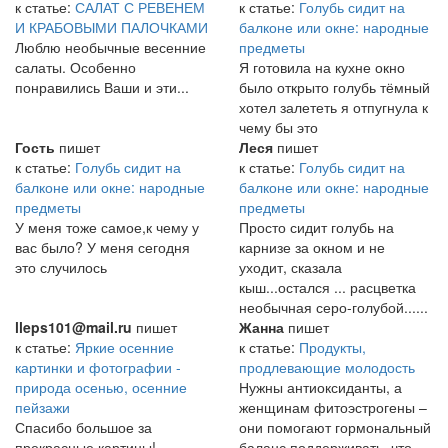
к статье:
САЛАТ С РЕВЕНЕМ
к статье:
Голубь сидит на
И КРАБОВЫМИ ПАЛОЧКАМИ
балконе или окне: народные
Люблю необычные весенние
предметы
салаты. Особенно
Я готовила на кухне окно
понравились Ваши и эти...
было открыто голубь тёмный
хотел залететь я отпугнула к
чему бы это
Гость
пишет
Леся
пишет
к статье:
Голубь сидит на
к статье:
Голубь сидит на
балконе или окне: народные
балконе или окне: народные
предметы
предметы
У меня тоже самое,к чему у
Просто сидит голубь на
вас было? У меня сегодня
карнизе за окном и не
это случилось
уходит, сказала
кыш...остался ... расцветка
необычная серо-голубой......
lleps101@mail.ru
пишет
Жанна
пишет
к статье:
Яркие осенние
к статье:
Продукты,
картинки и фотографии -
продлевающие молодость
природа осенью, осенние
Нужны антиоксиданты, а
пейзажи
женщинам фитоэстрогены –
Спасибо большое за
они помогают гормональный
прекрасные картины!
баланс поддерживать, что