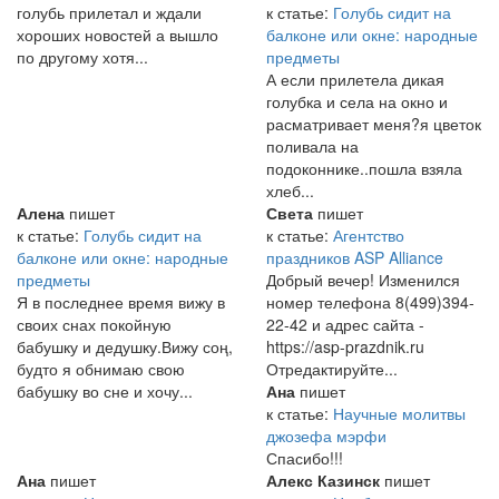
голубь прилетал и ждали
к статье:
Голубь сидит на
хороших новостей а вышло
балконе или окне: народные
по другому хотя...
предметы
А если прилетела дикая
голубка и села на окно и
расматривает меня?я цветок
поливала на
подоконнике..пошла взяла
хлеб...
Алена
пишет
Света
пишет
к статье:
Голубь сидит на
к статье:
Агентство
балконе или окне: народные
праздников ASP Alliance
предметы
Добрый вечер! Изменился
Я в последнее время вижу в
номер телефона 8(499)394-
своих снах покойную
22-42 и адрес сайта -
бабушку и дедушку.Вижу соң,
https://asp-prazdnik.ru
будто я обнимаю свою
Отредактируйте...
бабушку во сне и хочу...
Ана
пишет
к статье:
Научные молитвы
джозефа мэрфи
Спасибо!!!
Ана
пишет
Алекс Казинск
пишет