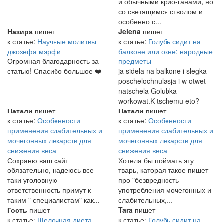
и обычными крио-ганами, но
со светящимся стволом и
особенно с...
Назира
пишет
Jelena
пишет
к статье:
Научные молитвы
к статье:
Голубь сидит на
джозефа мэрфи
балконе или окне: народные
Огромная благодарность за
предметы
статью! Спасибо большое ❤️
ja sidela na balkone i slegka
poschelochnulasja i w otwet
natschela Golubka
workowat.K tschemu eto?
Натали
пишет
Натали
пишет
к статье:
Особенности
к статье:
Особенности
применения слабительных и
применения слабительных и
мочегонных лекарств для
мочегонных лекарств для
снижения веса
снижения веса
Сохраню ваш сайт
Хотела бы поймать эту
обязательно, надеюсь все
тварь, каторая такое пишет
таки уголовную
про "безвредность
ответственность примут к
употребления мочегонных и
таким " специалистам" как...
слабительных,...
Гость
пишет
Tara
пишет
к статье:
Щелочная диета.
к статье:
Голубь сидит на