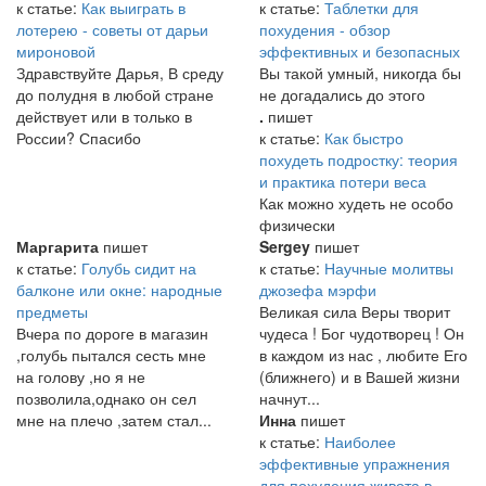
к статье:
Как выиграть в
к статье:
Таблетки для
лотерею - советы от дарьи
похудения - обзор
мироновой
эффективных и безопасных
Здравствуйте Дарья, В среду
Вы такой умный, никогда бы
до полудня в любой стране
не догадались до этого
действует или в только в
.
пишет
России? Спасибо
к статье:
Как быстро
похудеть подростку: теория
и практика потери веса
Как можно худеть не особо
физически
Маргарита
пишет
Sergey
пишет
к статье:
Голубь сидит на
к статье:
Научные молитвы
балконе или окне: народные
джозефа мэрфи
предметы
Великая сила Веры творит
Вчера по дороге в магазин
чудеса ! Бог чудотворец ! Он
,голубь пытался сесть мне
в каждом из нас , любите Его
на голову ,но я не
(ближнего) и в Вашей жизни
позволила,однако он сел
начнут...
мне на плечо ,затем стал...
Инна
пишет
к статье:
Наиболее
эффективные упражнения
для похудения живота в