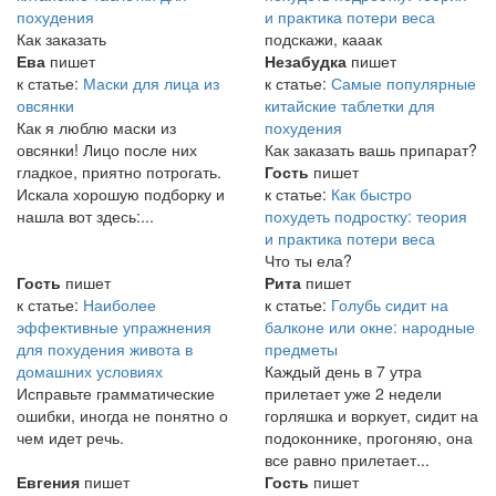
похудения
и практика потери веса
Как заказать
подскажи, кааак
Ева
пишет
Незабудка
пишет
к статье:
Маски для лица из
к статье:
Самые популярные
овсянки
китайские таблетки для
Как я люблю маски из
похудения
овсянки! Лицо после них
Как заказать вашь припарат?
гладкое, приятно потрогать.
Гость
пишет
Искала хорошую подборку и
к статье:
Как быстро
нашла вот здесь:...
похудеть подростку: теория
и практика потери веса
Что ты ела?
Гость
пишет
Рита
пишет
к статье:
Наиболее
к статье:
Голубь сидит на
эффективные упражнения
балконе или окне: народные
для похудения живота в
предметы
домашних условиях
Каждый день в 7 утра
Исправьте грамматические
прилетает уже 2 недели
ошибки, иногда не понятно о
горляшка и воркует, сидит на
чем идет речь.
подоконнике, прогоняю, она
все равно прилетает...
Евгения
пишет
Гость
пишет