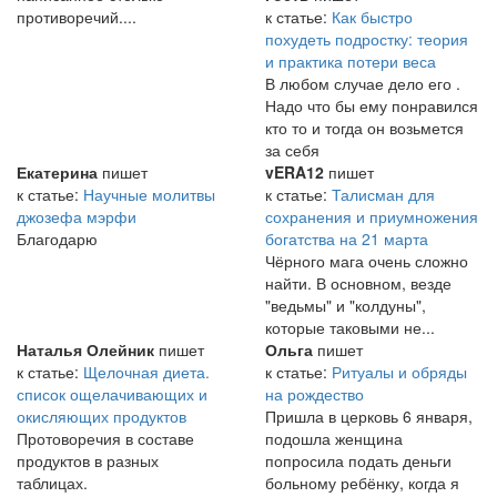
противоречий....
к статье:
Как быстро
похудеть подростку: теория
и практика потери веса
В любом случае дело его .
Надо что бы ему понравился
кто то и тогда он возьмется
за себя
Екатерина
пишет
vERA12
пишет
к статье:
Научные молитвы
к статье:
Талисман для
джозефа мэрфи
сохранения и приумножения
Благодарю
богатства на 21 марта
Чёрного мага очень сложно
найти. В основном, везде
"ведьмы" и "колдуны",
которые таковыми не...
Наталья Олейник
пишет
Ольга
пишет
к статье:
Щелочная диета.
к статье:
Ритуалы и обряды
список ощелачивающих и
на рождество
окисляющих продуктов
Пришла в церковь 6 января,
Протоворечия в составе
подошла женщина
продуктов в разных
попросила подать деньги
таблицах.
больному ребёнку, когда я