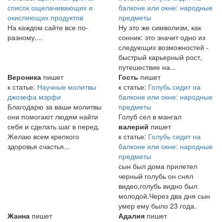
список ощелачивающих и
балконе или окне: народные
окисляющих продуктов
предметы
На каждом сайте все по-
Ну это же символизм, как
разному....
сонник: это значит одно из
следующих возможностей -
быстрый карьерный рост,
путешествие на...
Вероника
пишет
Гость
пишет
к статье:
Научные молитвы
к статье:
Голубь сидит на
джозефа мэрфи
балконе или окне: народные
Благодарю за ваши молитвы
предметы
они помогают людям найти
Голуб сел в мангал
себя и сделать шаг в перед.
валерий
пишет
Желаю всем крепкого
к статье:
Голубь сидит на
здоровья счастья...
балконе или окне: народные
предметы
сын был дома прилетел
черный голубь он снял
видео,голубь видно был
молодой.Через два дня сын
умер ему было 23 года.
Жанна
пишет
Адалия
пишет