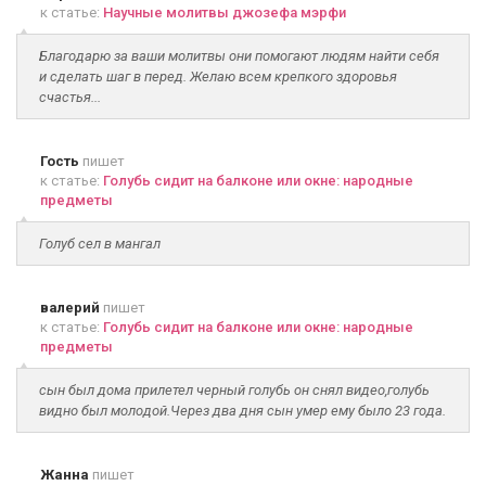
к статье:
Научные молитвы джозефа мэрфи
Благодарю за ваши молитвы они помогают людям найти себя
и сделать шаг в перед. Желаю всем крепкого здоровья
счастья...
Гость
пишет
к статье:
Голубь сидит на балконе или окне: народные
предметы
Голуб сел в мангал
валерий
пишет
к статье:
Голубь сидит на балконе или окне: народные
предметы
сын был дома прилетел черный голубь он снял видео,голубь
видно был молодой.Через два дня сын умер ему было 23 года.
Жанна
пишет