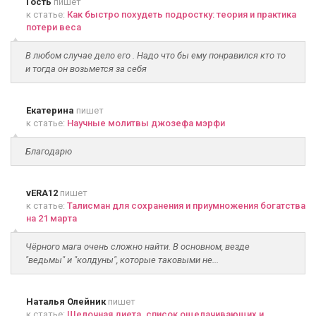
Гость
пишет
к статье:
Как быстро похудеть подростку: теория и практика
потери веса
В любом случае дело его . Надо что бы ему понравился кто то
и тогда он возьмется за себя
Екатерина
пишет
к статье:
Научные молитвы джозефа мэрфи
Благодарю
vERA12
пишет
к статье:
Талисман для сохранения и приумножения богатства
на 21 марта
Чёрного мага очень сложно найти. В основном, везде
"ведьмы" и "колдуны", которые таковыми не...
Наталья Олейник
пишет
к статье:
Щелочная диета. список ощелачивающих и