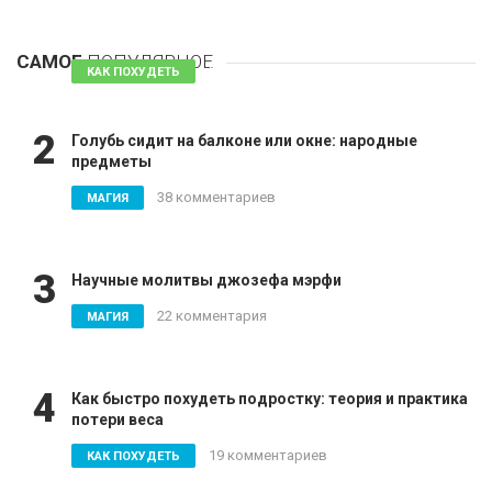
1
Таблетки для похудения - обзор эффективных и
безопасных
САМОЕ
ПОПУЛЯРНОЕ
81 комментарий
КАК ПОХУДЕТЬ
2
Голубь сидит на балконе или окне: народные
предметы
38 комментариев
МАГИЯ
3
Научные молитвы джозефа мэрфи
22 комментария
МАГИЯ
4
Как быстро похудеть подростку: теория и практика
потери веса
19 комментариев
КАК ПОХУДЕТЬ