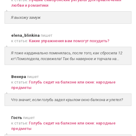
любви и романтики
Я выхожу замуж
elena_blinkina
пишет
к статье:
Какие упражнения вам помогут похудеть?
Я тоже кардинально поменялась, после того, как сбросила 12
кг! Помолодела, посвежела! Так бы наверное и торчала на...
Венера
пишет
к статье:
Голубь сидит на балконе или окне: народные
предметы
Что значит, если голубь задел крылом окно балкона и улетел?
Гость
пишет
к статье:
Голубь сидит на балконе или окне: народные
предметы