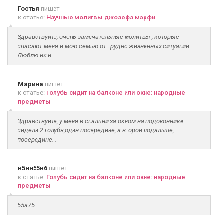
Гостья
пишет
к статье:
Научные молитвы джозефа мэрфи
Здравствуйте, очень замечательные молитвы , которые
спасают меня и мою семью от трудно жизненных ситуаций .
Люблю их и...
Марина
пишет
к статье:
Голубь сидит на балконе или окне: народные
предметы
Здравствуйте, у меня в спальни за окном на подоконнике
сидели 2 голубя,один посередине, а второй подальше,
посередине...
н5нн55н6
пишет
к статье:
Голубь сидит на балконе или окне: народные
предметы
55а75