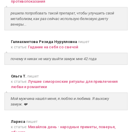
противопоказания
решила попробовать такой препарат, чтобы улучшить свой
метаболизм, как раз сейчас использую белковую диету
венеры...
Галиахметова Резида Нурулловна
пишет
к статье:
Гадание на себя со свечой
почему я никак не магу выйти замуж мне 42 года
Ольга Т.
пишет
к статье:
Лучшие симоронские ритуалы для привлечения
любви и романтики
Мой мужчина нашёл меня, я люблю и любима. Я выхожу
замуж. ❤️
Лариса
пишет
к статье:
Михайлов день - народные приметы, поверья,