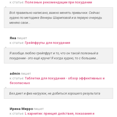
к статье:
Полезные рекомендации при похудении
Всё правильно написано, важно менять привычки. Сейчас
худею по методике Венеры Шариповой и в первую очередь
меняю свои...
Яна
пишет
к статье:
Грейпфруты для похудения
Я вообще люблю грейпфрут и то, что он такой полезный в
похудении - это ещё круче! Я когда худею, то с большим...
admin
пишет
к статье:
Таблетки для похудения - обзор эффективных и
безопасных
Без диет и физ нагрузок, не добиться хорошего результата
Ирина Мирро
пишет
к статье:
L карнитин: принцип действия, показания и