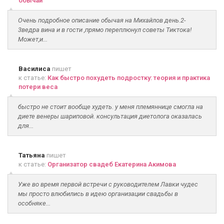
обычаи
Очень подробное описание обычая на Михайлов день.2-
3ведра вина и в гости ,прямо переплюнул советы Тиктока!
Может,и...
Василиса
пишет
к статье:
Как быстро похудеть подростку: теория и практика
потери веса
быстро не стоит вообще худеть. у меня племяннице смогла на
диете венеры шариповой. консультация диетолога оказалась
для...
Татьяна
пишет
к статье:
Организатор свадеб Екатерина Акимова
Уже во время первой встречи с руководителем Лавки чудес
мы просто влюбились в идею организации свадьбы в
особняке...