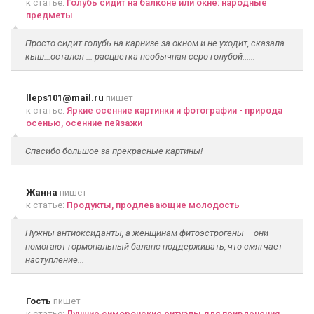
к статье:
Голубь сидит на балконе или окне: народные
предметы
Просто сидит голубь на карнизе за окном и не уходит, сказала
кыш...остался ... расцветка необычная серо-голубой......
lleps101@mail.ru
пишет
к статье:
Яркие осенние картинки и фотографии - природа
осенью, осенние пейзажи
Спасибо большое за прекрасные картины!
Жанна
пишет
к статье:
Продукты, продлевающие молодость
Нужны антиоксиданты, а женщинам фитоэстрогены – они
помогают гормональный баланс поддерживать, что смягчает
наступление...
Гость
пишет
к статье:
Лучшие симоронские ритуалы для привлечения