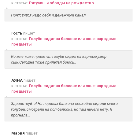
к статье:
Ритуалы и обряды на рождество
Почтстится надо себя и денежный канал
Гость
пишет
к статье:
Голубь сидит на балконе или окне: народные
предметы
Ко мне тоже прилетал голубь сидел на карнизе,умер
сын.Сегодня тоже прилетел боюсь..
АЯНА
пишет
к статье:
Голубь сидит на балконе или окне: народные
предметы
Здравствуйте! На перилах балкона спокойно сидели много
голубей, смотрели на пол балкона, но там ничего нету. Я
прогнала...
Мария
пишет