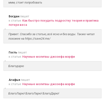
ммм, стоит попробовать
Богдан
пишет
к статье:
Как быстро похудеть подростку: теория и практика
потери веса
Привет. Спасибо за статью, всё ясно и без воды. Также читал
похожее на https://save24.me/
Гость
пишет
к статье:
Научные молитвы джозефа мэрфи
Благодарю
Агафья
пишет
к статье:
Научные молитвы джозефа мэрфи
БлагоЛарю! БлагоЛарю! БлагоДарю!