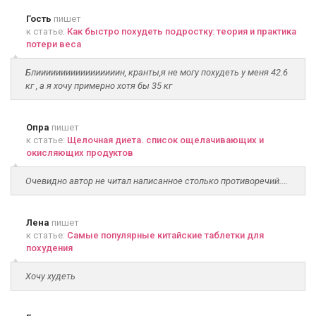
Гость
пишет
к статье:
Как быстро похудеть подростку: теория и практика
потери веса
Блииииииииииииииииин, кранты,я не могу похудеть у меня 42.6
кг , а я хочу примерно хотя бы 35 кг
Опра
пишет
к статье:
Щелочная диета. список ощелачивающих и
окисляющих продуктов
Очевидно автор не читал написанное столько противоречий....
Лена
пишет
к статье:
Самые популярные китайские таблетки для
похудения
Хочу худеть