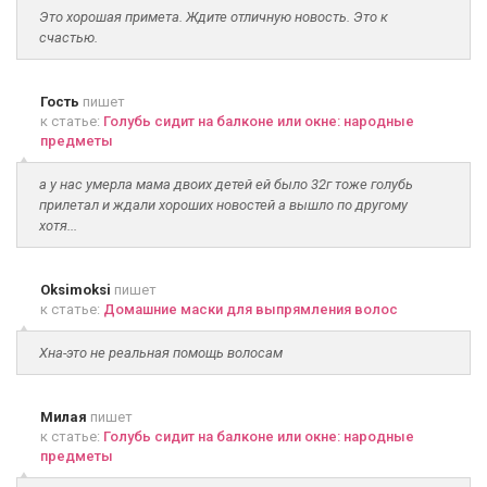
Это хорошая примета. Ждите отличную новость. Это к
счастью.
Гость
пишет
к статье:
Голубь сидит на балконе или окне: народные
предметы
а у нас умерла мама двоих детей ей было 32г тоже голубь
прилетал и ждали хороших новостей а вышло по другому
хотя...
Oksimoksi
пишет
к статье:
Домашние маски для выпрямления волос
Хна-это не реальная помощь волосам
Милая
пишет
к статье:
Голубь сидит на балконе или окне: народные
предметы