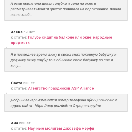
А если прилетела дикая голубка и села на окно и
расматривает меня?я цветок поливала на подоконнике..пошла
взяла хлеб...
Алена
пишет
к статье:
Голубь сидит на балконе или окне: народные
предметы
Я в последнее время вижу в своих снах покойную бабушку и
дедушку.Вижу соң, будто я обнимаю свою бабушку во сне и
хочу...
Света
пишет
к статье:
Агентство праздников ASP Alliance
Добрый вечер! Изменился номер телефона 8(499)394-22-42 и
адрес сайта - https://asp-prazdnik.ru Отредактируйте...
Ана
пишет
к статье:
Научные молитвы джозефа мэрфи