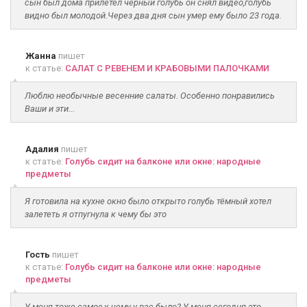
сын был дома прилетел черный голубь он снял видео,голубь
видно был молодой.Через два дня сын умер ему было 23 года.
Жанна
пишет
к статье:
САЛАТ С РЕВЕНЕМ И КРАБОВЫМИ ПАЛОЧКАМИ
Люблю необычные весенние салаты. Особенно понравились
Ваши и эти...
Адалия
пишет
к статье:
Голубь сидит на балконе или окне: народные
предметы
Я готовила на кухне окно было открыто голубь тёмный хотел
залететь я отпугнула к чему бы это
Гость
пишет
к статье:
Голубь сидит на балконе или окне: народные
предметы
У меня тоже самое,к чему у вас было? У меня сегодня это