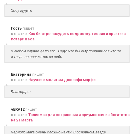
Хочу худеть
Гость
пишет
к статье:
Как быстро похудеть подростку: теория и практика
потери веса
В любом случае дело его . Надо что бы ему понравился кто то
и тогда он возьмется за себя
Екатерина
пишет
к статье:
Научные молитвы джозефа мэрфи
Благодарю
vERA12
пишет
к статье:
Талисман для сохранения и приумножения богатства
на 21 марта
Чёрного мага очень сложно найти. В основном, везде