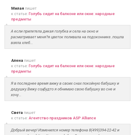
Милая
пишет
к статье:
Голубь сидит на балконе или окне: народные
предметы
А если прилетела дикая голубка и села на окно и
расматривает меня?я цветок поливала на подоконнике..пошла
взяла хлеб...
Алена
пишет
к статье:
Голубь сидит на балконе или окне: народные
предметы
Я в последнее время вижу в своих снах покойную бабушку и
дедушку.Вижу соң, будто я обнимаю свою бабушку во сне и
хочу...
Света
пишет
к статье:
Агентство праздников ASP Alliance
Добрый вечер! Изменился номер телефона 8(499)394-22-42 и