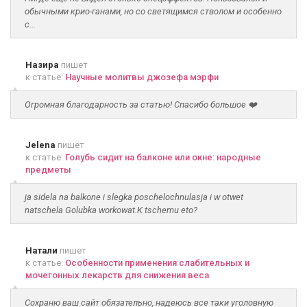
обычными крио-ганами, но со светящимся стволом и особенно
с...
Назира
пишет
к статье:
Научные молитвы джозефа мэрфи
Огромная благодарность за статью! Спасибо большое ❤️
Jelena
пишет
к статье:
Голубь сидит на балконе или окне: народные
предметы
ja sidela na balkone i slegka poschelochnulasja i w otwet
natschela Golubka workowat.K tschemu eto?
Натали
пишет
к статье:
Особенности применения слабительных и
мочегонных лекарств для снижения веса
Сохраню ваш сайт обязательно, надеюсь все таки уголовную