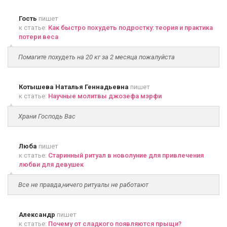
Гость
пишет
к статье:
Как быстро похудеть подростку: теория и практика
потери веса
Помагите похудеть на 20 кг за 2 месяца пожалуйста
Котышева Наталья Геннадьевна
пишет
к статье:
Научные молитвы джозефа мэрфи
Храни Господь Вас
Люба
пишет
к статье:
Старинный ритуал в новолуние для привлечения
любви для девушек
Все не правда,ничего ритуалы не работают
Александр
пишет
к статье:
Почему от сладкого появляются прыщи?