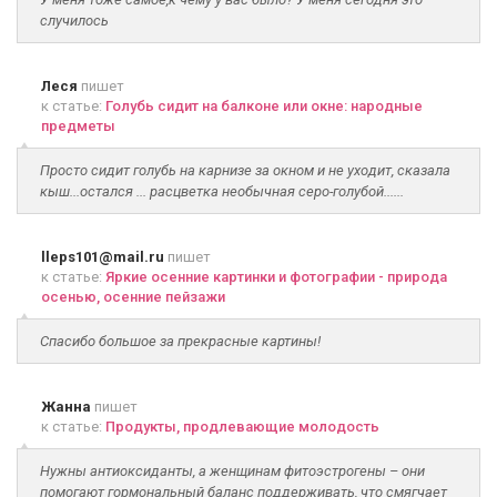
случилось
Леся
пишет
к статье:
Голубь сидит на балконе или окне: народные
предметы
Просто сидит голубь на карнизе за окном и не уходит, сказала
кыш...остался ... расцветка необычная серо-голубой......
lleps101@mail.ru
пишет
к статье:
Яркие осенние картинки и фотографии - природа
осенью, осенние пейзажи
Спасибо большое за прекрасные картины!
Жанна
пишет
к статье:
Продукты, продлевающие молодость
Нужны антиоксиданты, а женщинам фитоэстрогены – они
помогают гормональный баланс поддерживать, что смягчает