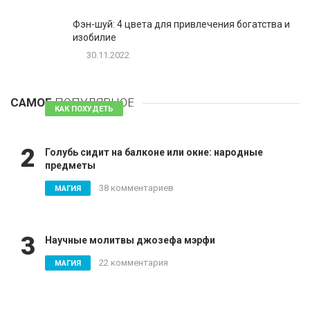
Фэн-шуй: 4 цвета для привлечения богатства и
изобилие
30.11.2022
1
Таблетки для похудения - обзор эффективных и
безопасных
САМОЕ
ПОПУЛЯРНОЕ
81 комментарий
КАК ПОХУДЕТЬ
2
Голубь сидит на балконе или окне: народные
предметы
38 комментариев
МАГИЯ
3
Научные молитвы джозефа мэрфи
22 комментария
МАГИЯ