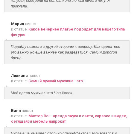
голубей, смотрели на пол балкона, но там ничего нету. Я
прогнала...
Мария
пишет
к статье:
Какое вечернее платье подойдет для вашего типа
фигуры
Подойду немного с другой стороны к вопросу. Как одеваться
это важно, но ещё важнее как раздеваться. Самый дорогой
бренд...
Лилиана
пишет
к статье:
Самый лучший мужчина - это...
Мой идеал мужчин - это Чон Хосок.
Ваня
пишет
к статье:
Мистер Во! - аренда звука и света, караоке и видео,
сетящаяся мебель напрокат
Нигде еще не видел столько спецэффектов! Пользовался и