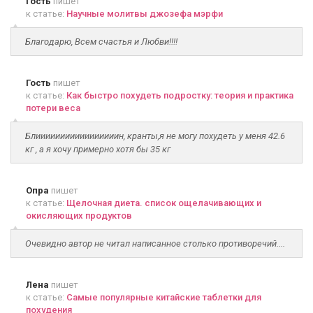
Гость
пишет
к статье:
Научные молитвы джозефа мэрфи
Благодарю, Всем счастья и Любви!!!!
Гость
пишет
к статье:
Как быстро похудеть подростку: теория и практика
потери веса
Блииииииииииииииииин, кранты,я не могу похудеть у меня 42.6
кг , а я хочу примерно хотя бы 35 кг
Опра
пишет
к статье:
Щелочная диета. список ощелачивающих и
окисляющих продуктов
Очевидно автор не читал написанное столько противоречий....
Лена
пишет
к статье:
Самые популярные китайские таблетки для
похудения