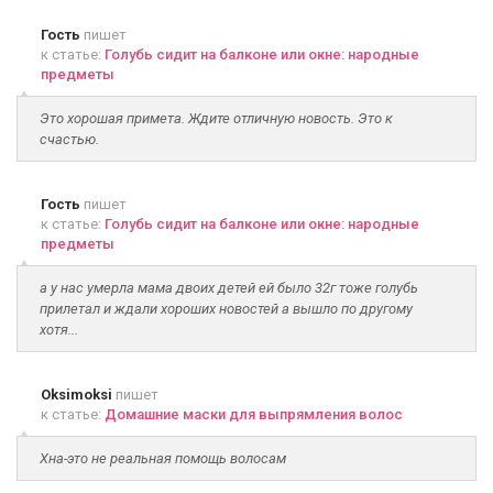
Гость
пишет
к статье:
Голубь сидит на балконе или окне: народные
предметы
Это хорошая примета. Ждите отличную новость. Это к
счастью.
Гость
пишет
к статье:
Голубь сидит на балконе или окне: народные
предметы
а у нас умерла мама двоих детей ей было 32г тоже голубь
прилетал и ждали хороших новостей а вышло по другому
хотя...
Oksimoksi
пишет
к статье:
Домашние маски для выпрямления волос
Хна-это не реальная помощь волосам