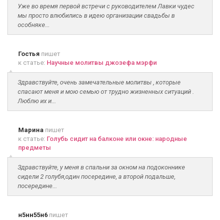
Уже во время первой встречи с руководителем Лавки чудес
мы просто влюбились в идею организации свадьбы в
особняке...
Гостья
пишет
к статье:
Научные молитвы джозефа мэрфи
Здравствуйте, очень замечательные молитвы , которые
спасают меня и мою семью от трудно жизненных ситуаций .
Люблю их и...
Марина
пишет
к статье:
Голубь сидит на балконе или окне: народные
предметы
Здравствуйте, у меня в спальни за окном на подоконнике
сидели 2 голубя,один посередине, а второй подальше,
посередине...
н5нн55н6
пишет