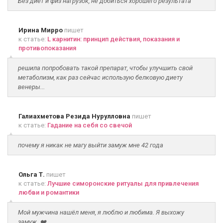
Без диет и физ нагрузок, не добиться хорошего результата
Ирина Мирро
пишет
к статье:
L карнитин: принцип действия, показания и
противопоказания
решила попробовать такой препарат, чтобы улучшить свой
метаболизм, как раз сейчас использую белковую диету
венеры...
Галиахметова Резида Нурулловна
пишет
к статье:
Гадание на себя со свечой
почему я никак не магу выйти замуж мне 42 года
Ольга Т.
пишет
к статье:
Лучшие симоронские ритуалы для привлечения
любви и романтики
Мой мужчина нашёл меня, я люблю и любима. Я выхожу
замуж. ❤️