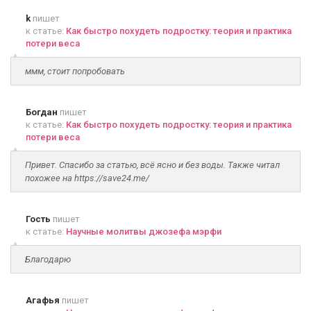
k
пишет
к статье:
Как быстро похудеть подростку: теория и практика
потери веса
ммм, стоит попробовать
Богдан
пишет
к статье:
Как быстро похудеть подростку: теория и практика
потери веса
Привет. Спасибо за статью, всё ясно и без воды. Также читал
похожее на https://save24.me/
Гость
пишет
к статье:
Научные молитвы джозефа мэрфи
Благодарю
Агафья
пишет