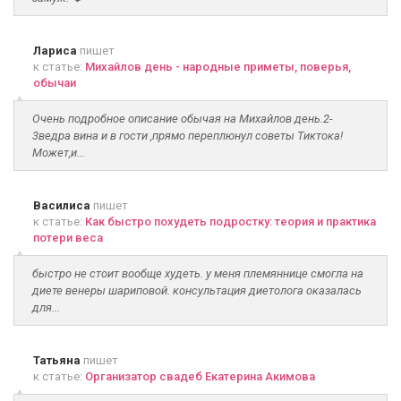
Лариса
пишет
к статье:
Михайлов день - народные приметы, поверья,
обычаи
Очень подробное описание обычая на Михайлов день.2-
3ведра вина и в гости ,прямо переплюнул советы Тиктока!
Может,и...
Василиса
пишет
к статье:
Как быстро похудеть подростку: теория и практика
потери веса
быстро не стоит вообще худеть. у меня племяннице смогла на
диете венеры шариповой. консультация диетолога оказалась
для...
Татьяна
пишет
к статье:
Организатор свадеб Екатерина Акимова