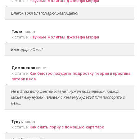
к статье:
Научные молитвы джозефа мэрфи
БлагоЛарю! БлагоЛарю! БлагоДарю!
Гость
пишет
к статье:
Научные молитвы джозефа мэрфи
Благодарю Отче!
Демоненок
пишет
к статье:
Как быстро похудеть подростку: теория и практика
потери веса
Не в этом дело, дентяй или нет, нужен правильный подход,
может ему нужен человек с кем ему худеть? Или поспорить с
кем...
Тунук
пишет
к статье:
Как снять порчу с помощью карт таро