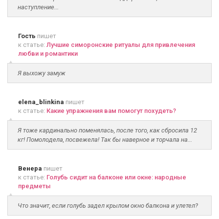
наступление...
Гость
пишет
к статье:
Лучшие симоронские ритуалы для привлечения
любви и романтики
Я выхожу замуж
elena_blinkina
пишет
к статье:
Какие упражнения вам помогут похудеть?
Я тоже кардинально поменялась, после того, как сбросила 12
кг! Помолодела, посвежела! Так бы наверное и торчала на...
Венера
пишет
к статье:
Голубь сидит на балконе или окне: народные
предметы
Что значит, если голубь задел крылом окно балкона и улетел?