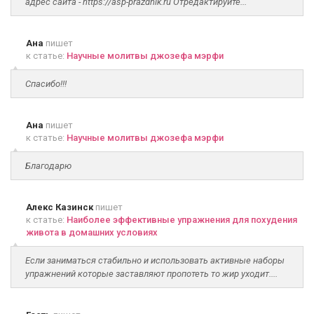
адрес сайта - https://asp-prazdnik.ru Отредактируйте...
Ана
пишет
к статье:
Научные молитвы джозефа мэрфи
Спасибо!!!
Ана
пишет
к статье:
Научные молитвы джозефа мэрфи
Благодарю
Алекс Казинск
пишет
к статье:
Наиболее эффективные упражнения для похудения
живота в домашних условиях
Если заниматься стабильно и использовать активные наборы
упражнений которые заставляют пропотеть то жир уходит....