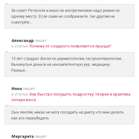
За совет Ретасола и иных на изотретиноине надо ремня по
одному месту. Если сами не соображаете, так другим не
советуйте...
Александр
пишет
к статье:
Почему от сладкого появляются прыщи?
15 лет страдал. Бегал по дерматологам, гастроэнтерологам...
Выкинутые деньги на некомпетентную укр. медицину.
Разные...
Инна
пишет
к статье:
Как быстро похудеть подростку: теория и практика
потери веса
Сын лентяй, никак не могу посадить на диету.что мне делать
как его переубедить
Маргарита
пишет