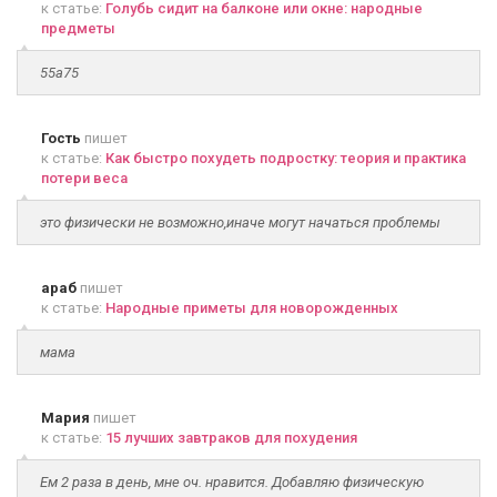
к статье:
Голубь сидит на балконе или окне: народные
предметы
55а75
Гость
пишет
к статье:
Как быстро похудеть подростку: теория и практика
потери веса
это физически не возможно,иначе могут начаться проблемы
араб
пишет
к статье:
Народные приметы для новорожденных
мама
Мария
пишет
к статье:
15 лучших завтраков для похудения
Ем 2 раза в день, мне оч. нравится. Добавляю физическую