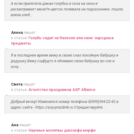
А если прилетела дикая голубка и села на окно и
расматривает меня?я цветок поливала на подоконнике..пошла
взяла хлеб...
Алена
пишет
к статье:
Голубь сидит на балконе или окне: народные
предметы
Я в последнее время вижу в своих снах покойную бабушку и
дедушку.Вижу соң, будто я обнимаю свою бабушку во сне и
хочу...
Света
пишет
к статье:
Агентство праздников ASP Alliance
Добрый вечер! Изменился номер телефона 8(499)394-22-42 и
адрес сайта - https://asp-prazdnik.ru Отредактируйте...
Ана
пишет
к статье:
Научные молитвы джозефа мэрфи