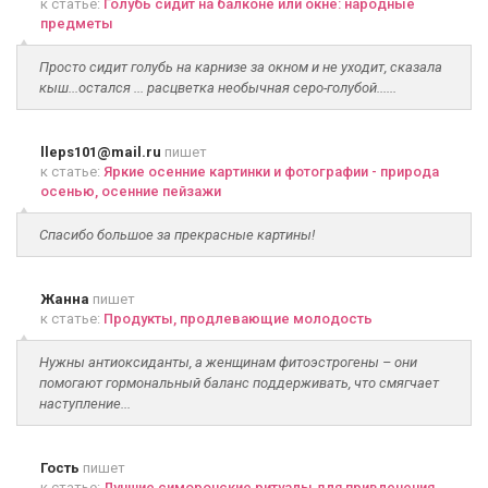
к статье:
Голубь сидит на балконе или окне: народные
предметы
Просто сидит голубь на карнизе за окном и не уходит, сказала
кыш...остался ... расцветка необычная серо-голубой......
lleps101@mail.ru
пишет
к статье:
Яркие осенние картинки и фотографии - природа
осенью, осенние пейзажи
Спасибо большое за прекрасные картины!
Жанна
пишет
к статье:
Продукты, продлевающие молодость
Нужны антиоксиданты, а женщинам фитоэстрогены – они
помогают гормональный баланс поддерживать, что смягчает
наступление...
Гость
пишет
к статье:
Лучшие симоронские ритуалы для привлечения