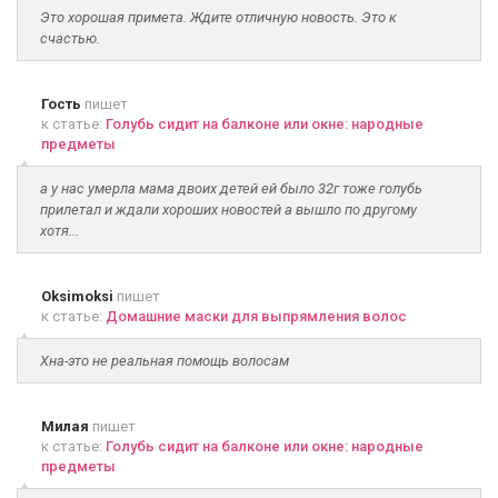
Это хорошая примета. Ждите отличную новость. Это к
счастью.
Гость
пишет
к статье:
Голубь сидит на балконе или окне: народные
предметы
а у нас умерла мама двоих детей ей было 32г тоже голубь
прилетал и ждали хороших новостей а вышло по другому
хотя...
Oksimoksi
пишет
к статье:
Домашние маски для выпрямления волос
Хна-это не реальная помощь волосам
Милая
пишет
к статье:
Голубь сидит на балконе или окне: народные
предметы