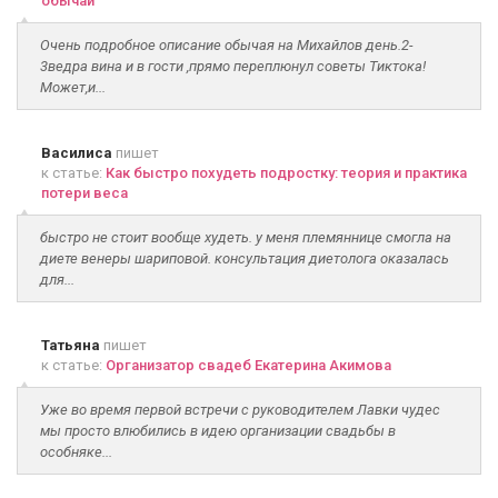
обычаи
Очень подробное описание обычая на Михайлов день.2-
3ведра вина и в гости ,прямо переплюнул советы Тиктока!
Может,и...
Василиса
пишет
к статье:
Как быстро похудеть подростку: теория и практика
потери веса
быстро не стоит вообще худеть. у меня племяннице смогла на
диете венеры шариповой. консультация диетолога оказалась
для...
Татьяна
пишет
к статье:
Организатор свадеб Екатерина Акимова
Уже во время первой встречи с руководителем Лавки чудес
мы просто влюбились в идею организации свадьбы в
особняке...