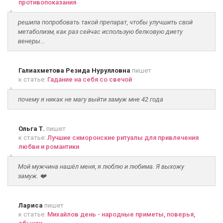
противопоказания
решила попробовать такой препарат, чтобы улучшить свой
метаболизм, как раз сейчас использую белковую диету
венеры...
Галиахметова Резида Нурулловна
пишет
к статье:
Гадание на себя со свечой
почему я никак не магу выйти замуж мне 42 года
Ольга Т.
пишет
к статье:
Лучшие симоронские ритуалы для привлечения
любви и романтики
Мой мужчина нашёл меня, я люблю и любима. Я выхожу
замуж. ❤️
Лариса
пишет
к статье:
Михайлов день - народные приметы, поверья,