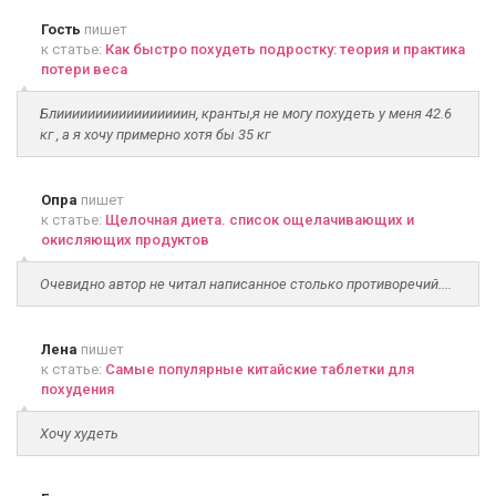
Гость
пишет
к статье:
Как быстро похудеть подростку: теория и практика
потери веса
Блииииииииииииииииин, кранты,я не могу похудеть у меня 42.6
кг , а я хочу примерно хотя бы 35 кг
Опра
пишет
к статье:
Щелочная диета. список ощелачивающих и
окисляющих продуктов
Очевидно автор не читал написанное столько противоречий....
Лена
пишет
к статье:
Самые популярные китайские таблетки для
похудения
Хочу худеть