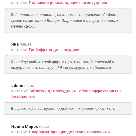
к статье:
Полезные рекомендации при похудении
Всё правильно написано, важно менять привычки. Сейчас
худею по методике Венеры Шариповой и в первую очередь
меняю свои...
Яна
пишет
к статье:
Грейпфруты для похудения
Я вообще люблю грейпфрут и то, что он такой полезный в
похудении - это ещё круче! Я когда худею, то с большим...
admin
пишет
к статье:
Таблетки для похудения - обзор эффективных и
безопасных
Без диет и физ нагрузок, не добиться хорошего результата
Ирина Мирро
пишет
к статье:
L карнитин: принцип действия, показания и