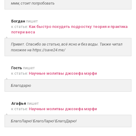
ммм, стоит попробовать
Богдан
пишет
к статье:
Как быстро похудеть подростку: теория и практика
потери веса
Привет. Спасибо за статью, всё ясно и без воды. Также читал
похожее на https://save24.me/
Гость
пишет
к статье:
Научные молитвы джозефа мэрфи
Благодарю
Агафья
пишет
к статье:
Научные молитвы джозефа мэрфи
БлагоЛарю! БлагоЛарю! БлагоДарю!