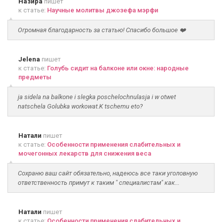
Назира
пишет
к статье:
Научные молитвы джозефа мэрфи
Огромная благодарность за статью! Спасибо большое ❤️
Jelena
пишет
к статье:
Голубь сидит на балконе или окне: народные
предметы
ja sidela na balkone i slegka poschelochnulasja i w otwet
natschela Golubka workowat.K tschemu eto?
Натали
пишет
к статье:
Особенности применения слабительных и
мочегонных лекарств для снижения веса
Сохраню ваш сайт обязательно, надеюсь все таки уголовную
ответственность примут к таким " специалистам" как...
Натали
пишет
к статье:
Особенности применения слабительных и