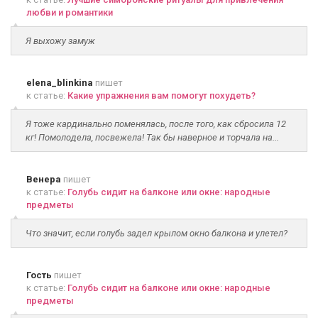
любви и романтики
Я выхожу замуж
elena_blinkina
пишет
к статье:
Какие упражнения вам помогут похудеть?
Я тоже кардинально поменялась, после того, как сбросила 12
кг! Помолодела, посвежела! Так бы наверное и торчала на...
Венера
пишет
к статье:
Голубь сидит на балконе или окне: народные
предметы
Что значит, если голубь задел крылом окно балкона и улетел?
Гость
пишет
к статье:
Голубь сидит на балконе или окне: народные
предметы