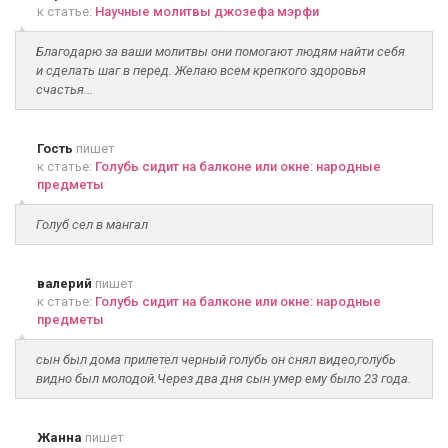
к статье:
Научные молитвы джозефа мэрфи
Благодарю за ваши молитвы они помогают людям найти себя
и сделать шаг в перед. Желаю всем крепкого здоровья
счастья...
Гость
пишет
к статье:
Голубь сидит на балконе или окне: народные
предметы
Голуб сел в мангал
валерий
пишет
к статье:
Голубь сидит на балконе или окне: народные
предметы
сын был дома прилетел черный голубь он снял видео,голубь
видно был молодой.Через два дня сын умер ему было 23 года.
Жанна
пишет