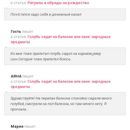
к статье:
Ритуалы и обряды на рождество
Почтстится надо себя и денежный канал
Гость
пишет
к статье:
Голубь сидит на балконе или окне: народные
предметы
Ко мне тоже прилетал голубь сидел на карнизе,умер
сын.Сегодня тоже прилетел боюсь..
АЯНА
пишет
к статье:
Голубь сидит на балконе или окне: народные
предметы
Здравствуйте! На перилах балкона спокойно сидели много
голубей, смотрели на пол балкона, но там ничего нету. Я
прогнала...
Мария
пишет