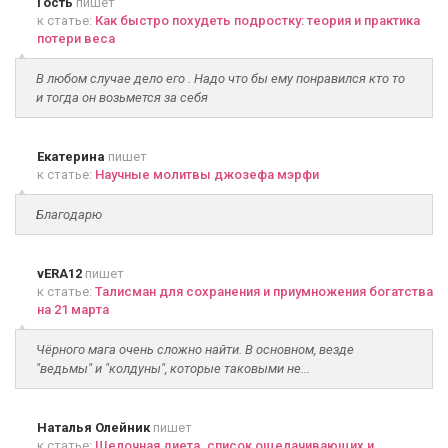
Гость
пишет
к статье:
Как быстро похудеть подростку: теория и практика
потери веса
В любом случае дело его . Надо что бы ему понравился кто то
и тогда он возьмется за себя
Екатерина
пишет
к статье:
Научные молитвы джозефа мэрфи
Благодарю
vERA12
пишет
к статье:
Талисман для сохранения и приумножения богатства
на 21 марта
Чёрного мага очень сложно найти. В основном, везде
"ведьмы" и "колдуны", которые таковыми не...
Наталья Олейник
пишет
к статье:
Щелочная диета. список ощелачивающих и