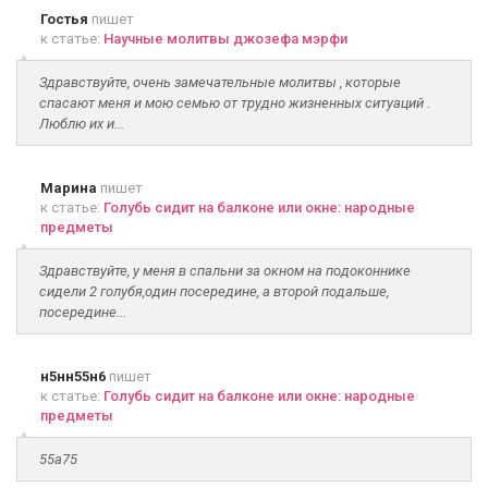
Гостья
пишет
к статье:
Научные молитвы джозефа мэрфи
Здравствуйте, очень замечательные молитвы , которые
спасают меня и мою семью от трудно жизненных ситуаций .
Люблю их и...
Марина
пишет
к статье:
Голубь сидит на балконе или окне: народные
предметы
Здравствуйте, у меня в спальни за окном на подоконнике
сидели 2 голубя,один посередине, а второй подальше,
посередине...
н5нн55н6
пишет
к статье:
Голубь сидит на балконе или окне: народные
предметы
55а75