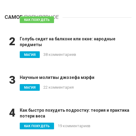
1
Таблетки для похудения - обзор эффективных и
безопасных
САМОЕ
ПОПУЛЯРНОЕ
81 комментарий
КАК ПОХУДЕТЬ
2
Голубь сидит на балконе или окне: народные
предметы
38 комментариев
МАГИЯ
3
Научные молитвы джозефа мэрфи
22 комментария
МАГИЯ
4
Как быстро похудеть подростку: теория и практика
потери веса
19 комментариев
КАК ПОХУДЕТЬ