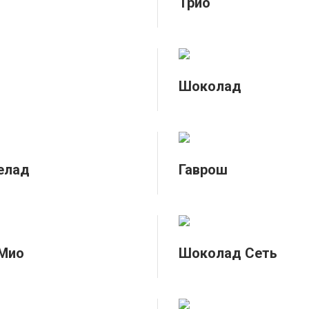
Трио
Шоколад
елад
Гаврош
 Мио
Шоколад Сеть