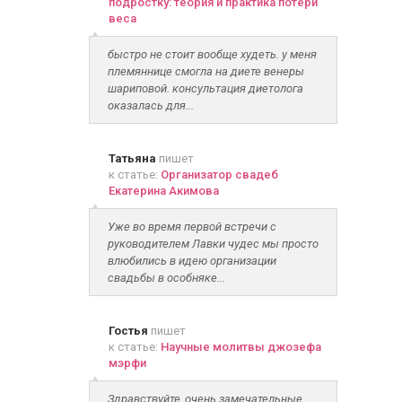
подростку: теория и практика потери
веса
быстро не стоит вообще худеть. у меня
племяннице смогла на диете венеры
шариповой. консультация диетолога
оказалась для...
Татьяна
пишет
к статье:
Организатор свадеб
Екатерина Акимова
Уже во время первой встречи с
руководителем Лавки чудес мы просто
влюбились в идею организации
свадьбы в особняке...
Гостья
пишет
к статье:
Научные молитвы джозефа
мэрфи
Здравствуйте, очень замечательные