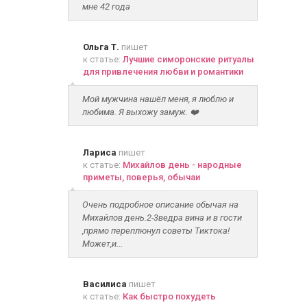
мне 42 года
Ольга Т.
пишет
к статье:
Лучшие симоронские ритуалы
для привлечения любви и романтики
Мой мужчина нашёл меня, я люблю и
любима. Я выхожу замуж. ❤️
Лариса
пишет
к статье:
Михайлов день - народные
приметы, поверья, обычаи
Очень подробное описание обычая на
Михайлов день.2-3ведра вина и в гости
,прямо переплюнул советы Тиктока!
Может,и...
Василиса
пишет
к статье:
Как быстро похудеть