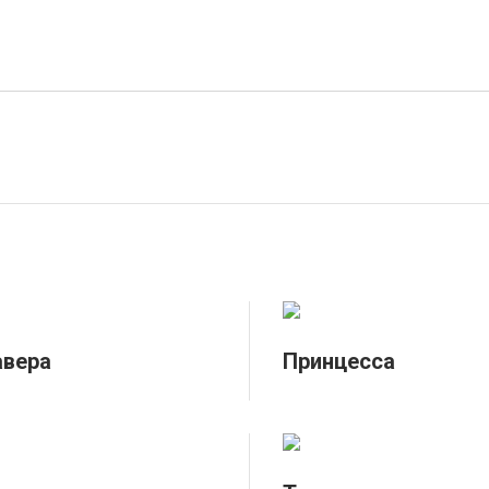
авера
Принцесса