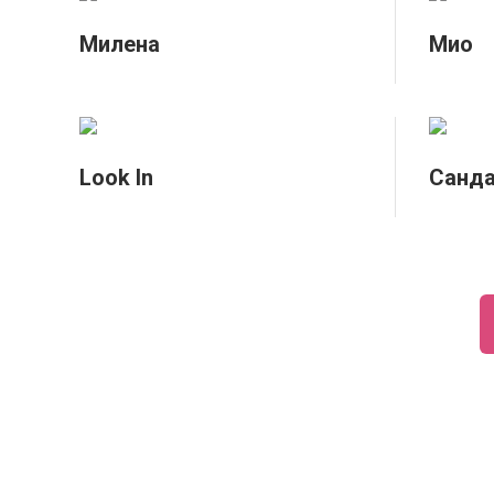
Милена
Мио
Look In
Санд