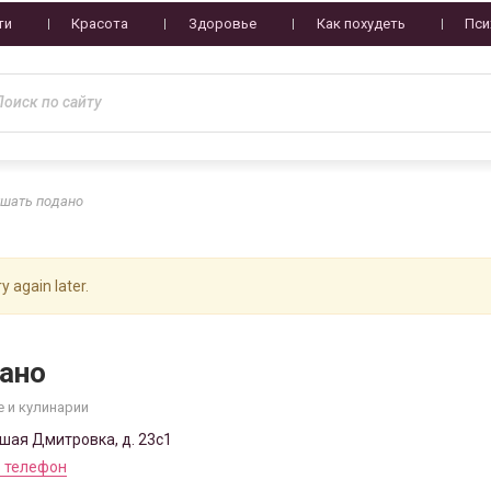
ти
Красота
Здоровье
Как похудеть
Пси
шать подано
y again later.
ано
 и кулинарии
ьшая Дмитровка, д. 23с1
 телефон