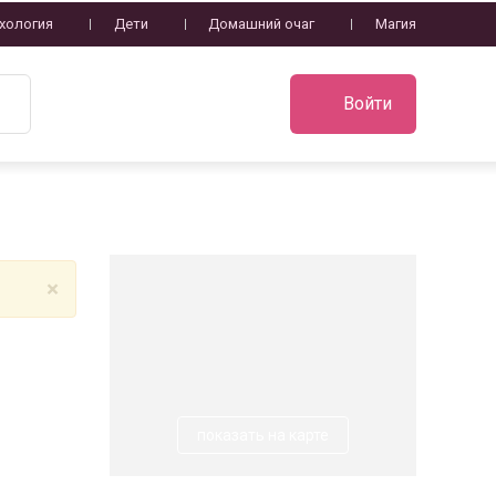
хология
Дети
Домашний очаг
Магия
Войти
×
показать на карте