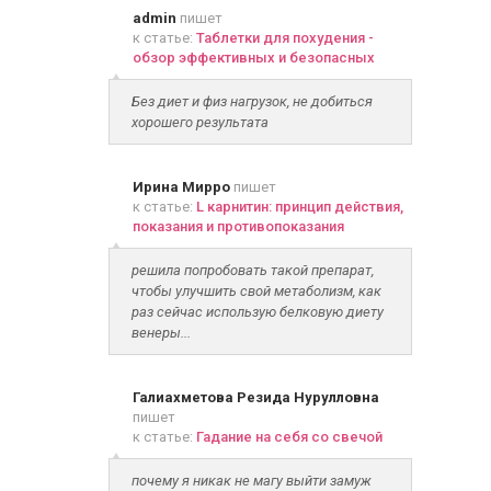
admin
пишет
к статье:
Таблетки для похудения -
обзор эффективных и безопасных
Без диет и физ нагрузок, не добиться
хорошего результата
Ирина Мирро
пишет
к статье:
L карнитин: принцип действия,
показания и противопоказания
решила попробовать такой препарат,
чтобы улучшить свой метаболизм, как
раз сейчас использую белковую диету
венеры...
Галиахметова Резида Нурулловна
пишет
к статье:
Гадание на себя со свечой
почему я никак не магу выйти замуж