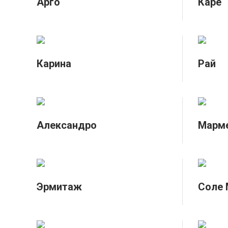
Арго
Каре
Карина
Рай
Александро
Марм
Эрмитаж
Соле