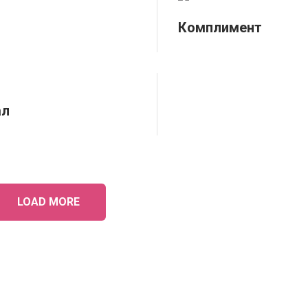
Комплимент
ал
LOAD MORE