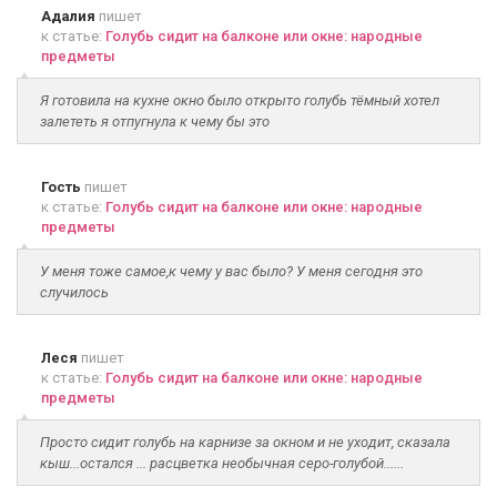
Адалия
пишет
к статье:
Голубь сидит на балконе или окне: народные
предметы
Я готовила на кухне окно было открыто голубь тёмный хотел
залететь я отпугнула к чему бы это
Гость
пишет
к статье:
Голубь сидит на балконе или окне: народные
предметы
У меня тоже самое,к чему у вас было? У меня сегодня это
случилось
Леся
пишет
к статье:
Голубь сидит на балконе или окне: народные
предметы
Просто сидит голубь на карнизе за окном и не уходит, сказала
кыш...остался ... расцветка необычная серо-голубой......