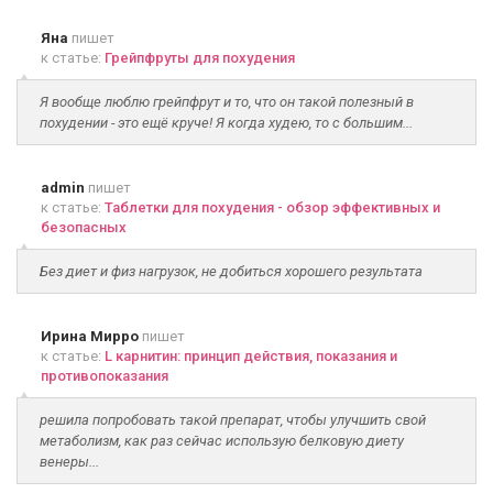
Яна
пишет
к статье:
Грейпфруты для похудения
Я вообще люблю грейпфрут и то, что он такой полезный в
похудении - это ещё круче! Я когда худею, то с большим...
admin
пишет
к статье:
Таблетки для похудения - обзор эффективных и
безопасных
Без диет и физ нагрузок, не добиться хорошего результата
Ирина Мирро
пишет
к статье:
L карнитин: принцип действия, показания и
противопоказания
решила попробовать такой препарат, чтобы улучшить свой
метаболизм, как раз сейчас использую белковую диету
венеры...