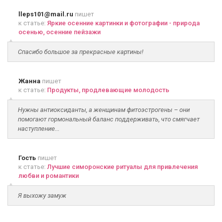
lleps101@mail.ru
пишет
к статье:
Яркие осенние картинки и фотографии - природа
осенью, осенние пейзажи
Спасибо большое за прекрасные картины!
Жанна
пишет
к статье:
Продукты, продлевающие молодость
Нужны антиоксиданты, а женщинам фитоэстрогены – они
помогают гормональный баланс поддерживать, что смягчает
наступление...
Гость
пишет
к статье:
Лучшие симоронские ритуалы для привлечения
любви и романтики
Я выхожу замуж