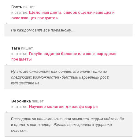
Гость
пишет
к статье:
Щелочная диета. список ощелачивающих и
окисляющих продуктов
На каждом сайте все по-разному....
Tara
пишет
к статье:
Голубь сидит на балконе или окне: народные
предметы
Ну это же символизм, как сонник: это значит одно из
следующих возможностей - быстрый карьерный рост,
путешествие на...
Вероника
пишет
к статье:
Научные молитвы джозефа мэрфи
Благодарю за ваши молитвы они помогают людям найти себя
и сделать шаг в перед. Желаю всем крепкого здоровья
счастья...