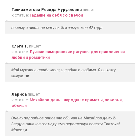
Галиахметова Резида Нурулловна
пишет
к статье:
Гадание на себя со свечой
почему я никак не магу выйти замуж мне 42 года
Ольга Т.
пишет
к статье:
Лучшие симоронские ритуалы для привлечения
любви и романтики
Мой мужчина нашёл меня, я люблю и любима. Я выхожу
замуж. ❤️
Лариса
пишет
к статье:
Михайлов день - народные приметы, поверья,
обычаи
Очень подробное описание обычая на Михайлов день.2-
3ведра вина и в гости ,прямо переплюнул советы Тиктока!
Может,и...