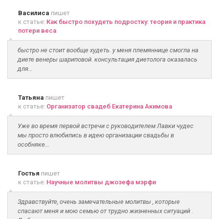
Василиса
пишет
к статье:
Как быстро похудеть подростку: теория и практика
потери веса
быстро не стоит вообще худеть. у меня племяннице смогла на
диете венеры шариповой. консультация диетолога оказалась
для...
Татьяна
пишет
к статье:
Организатор свадеб Екатерина Акимова
Уже во время первой встречи с руководителем Лавки чудес
мы просто влюбились в идею организации свадьбы в
особняке...
Гостья
пишет
к статье:
Научные молитвы джозефа мэрфи
Здравствуйте, очень замечательные молитвы , которые
спасают меня и мою семью от трудно жизненных ситуаций .