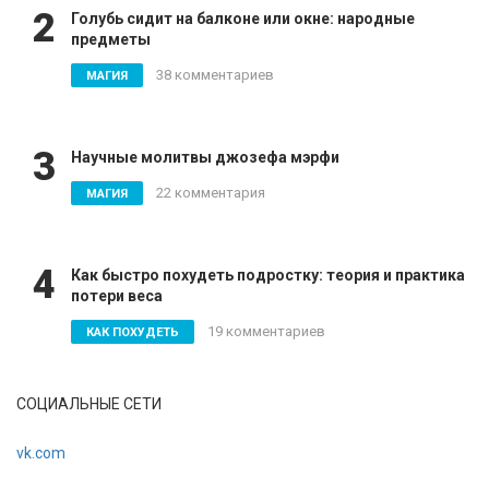
2
Голубь сидит на балконе или окне: народные
предметы
38 комментариев
МАГИЯ
3
Научные молитвы джозефа мэрфи
22 комментария
МАГИЯ
4
Как быстро похудеть подростку: теория и практика
потери веса
19 комментариев
КАК ПОХУДЕТЬ
СОЦИАЛЬНЫЕ СЕТИ
vk.com