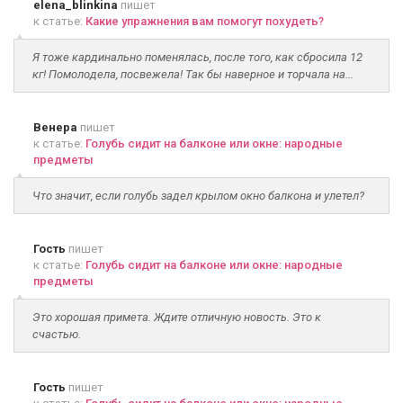
elena_blinkina
пишет
к статье:
Какие упражнения вам помогут похудеть?
Я тоже кардинально поменялась, после того, как сбросила 12
кг! Помолодела, посвежела! Так бы наверное и торчала на...
Венера
пишет
к статье:
Голубь сидит на балконе или окне: народные
предметы
Что значит, если голубь задел крылом окно балкона и улетел?
Гость
пишет
к статье:
Голубь сидит на балконе или окне: народные
предметы
Это хорошая примета. Ждите отличную новость. Это к
счастью.
Гость
пишет