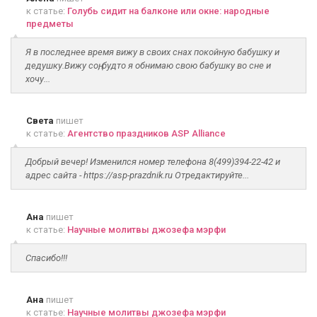
к статье:
Голубь сидит на балконе или окне: народные
предметы
Я в последнее время вижу в своих снах покойную бабушку и
дедушку.Вижу соң, будто я обнимаю свою бабушку во сне и
хочу...
Света
пишет
к статье:
Агентство праздников ASP Alliance
Добрый вечер! Изменился номер телефона 8(499)394-22-42 и
адрес сайта - https://asp-prazdnik.ru Отредактируйте...
Ана
пишет
к статье:
Научные молитвы джозефа мэрфи
Спасибо!!!
Ана
пишет
к статье:
Научные молитвы джозефа мэрфи