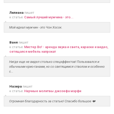
Лилиана
пишет
к статье:
Самый лучший мужчина - это...
Мой идеал мужчин - это Чон Хосок.
Ваня
пишет
к статье:
Мистер Во! - аренда звука и света, караоке и видео,
сетящаяся мебель напрокат
Нигде еще не видел столько спецэффектов! Пользовался и
обычными крио-ганами, но со светящимся стволом и особенно
с...
Назира
пишет
к статье:
Научные молитвы джозефа мэрфи
Огромная благодарность за статью! Спасибо большое ❤️