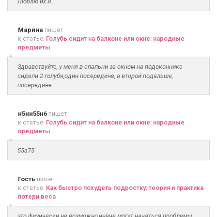
Люблю их и...
Марина
пишет
к статье:
Голубь сидит на балконе или окне: народные
предметы
Здравствуйте, у меня в спальни за окном на подоконнике
сидели 2 голубя,один посередине, а второй подальше,
посередине...
н5нн55н6
пишет
к статье:
Голубь сидит на балконе или окне: народные
предметы
55а75
Гость
пишет
к статье:
Как быстро похудеть подростку: теория и практика
потери веса
это физически не возможно,иначе могут начаться проблемы