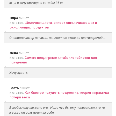
кг , а я хочу примерно хотя бы 35 кг
Опра
пишет
к статье:
Щелочная диета. список ощелачивающих и
окисляющих продуктов
Очевидно автор не читал написанное столько противоречий....
Лена
пишет
к статье:
Самые популярные китайские таблетки для
похудения
Хочу худеть
Гость
пишет
к статье:
Как быстро похудеть подростку: теория и практика
потери веса
В любом случае дело его . Надо что бы ему понравился кто то
и тогда он возьмется за себя