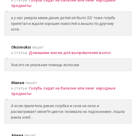
к статье:
Голубь сидит на балконе или окне: народные
предметы
а у нас умерла мама двоих детей ей было 32г тоже голубь
прилетал и ждали хороших новостей а вышло по другому
хотя...
Oksimoksi
пишет
к статье:
Домашние маски для выпрямления волос
Хна-это не реальная помощь волосам
Милая
пишет
к статье:
Голубь сидит на балконе или окне: народные
предметы
А если прилетела дикая голубка и села на окно и
расматривает меня?я цветок поливала на подоконнике..пошла
взяла хлеб...
Алена
пишет