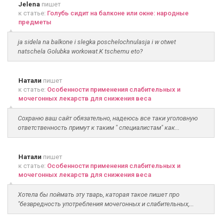
Jelena
пишет
к статье:
Голубь сидит на балконе или окне: народные
предметы
ja sidela na balkone i slegka poschelochnulasja i w otwet
natschela Golubka workowat.K tschemu eto?
Натали
пишет
к статье:
Особенности применения слабительных и
мочегонных лекарств для снижения веса
Сохраню ваш сайт обязательно, надеюсь все таки уголовную
ответственность примут к таким " специалистам" как...
Натали
пишет
к статье:
Особенности применения слабительных и
мочегонных лекарств для снижения веса
Хотела бы поймать эту тварь, каторая такое пишет про
"безвредность употребления мочегонных и слабительных,...