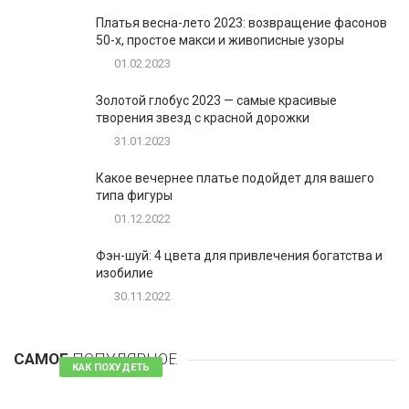
Платья весна-лето 2023: возвращение фасонов
50-х, простое макси и живописные узоры
01.02.2023
Золотой глобус 2023 — самые красивые
творения звезд с красной дорожки
31.01.2023
Какое вечернее платье подойдет для вашего
типа фигуры
01.12.2022
Фэн-шуй: 4 цвета для привлечения богатства и
изобилие
30.11.2022
1
Таблетки для похудения - обзор эффективных и
безопасных
САМОЕ
ПОПУЛЯРНОЕ
81 комментарий
КАК ПОХУДЕТЬ