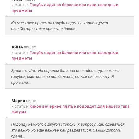
к статье:
Голубь сидит на балконе или окне: народные
предметы
Ко мне тоже прилетал голубь сидел на карнизе,умер
сын.Сегодня тоже прилетел боюсь..
АЯНА
пишет
к статье:
Голубь сидит на балконе или окне: народные
предметы
Здравствуйте! На перилах балкона спокойно сидели много
голубей, смотрели на пол балкона, но там ничего нету. Я
прогнала...
Мария
пишет
к статье:
Какое вечернее платье подойдет для вашего типа
фигуры
Подойду немного с другой стороны к вопросу. Как одеваться
это важно, но ещё важнее как раздеваться. Самый дорогой
бренд...