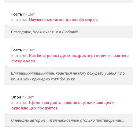
Гость
пишет
к статье:
Научные молитвы джозефа мэрфи
Благодарю, Всем счастья и Любви!!!!
Гость
пишет
к статье:
Как быстро похудеть подростку: теория и практика
потери веса
Блииииииииииииииииин, кранты,я не могу похудеть у меня 42.6
кг , а я хочу примерно хотя бы 35 кг
Опра
пишет
к статье:
Щелочная диета. список ощелачивающих и
окисляющих продуктов
Очевидно автор не читал написанное столько противоречий....