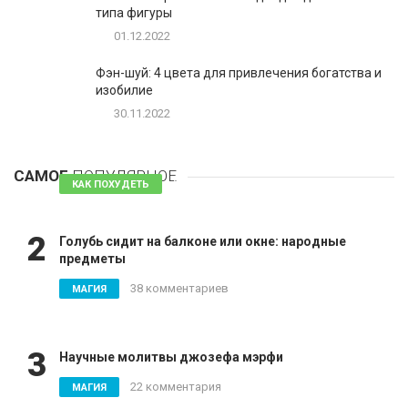
типа фигуры
01.12.2022
Фэн-шуй: 4 цвета для привлечения богатства и
изобилие
30.11.2022
1
Таблетки для похудения - обзор эффективных и
безопасных
САМОЕ
ПОПУЛЯРНОЕ
81 комментарий
КАК ПОХУДЕТЬ
2
Голубь сидит на балконе или окне: народные
предметы
38 комментариев
МАГИЯ
3
Научные молитвы джозефа мэрфи
22 комментария
МАГИЯ