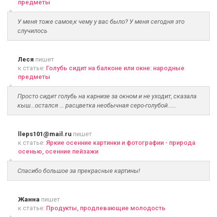
предметы
У меня тоже самое,к чему у вас было? У меня сегодня это
случилось
Леся
пишет
к статье:
Голубь сидит на балконе или окне: народные
предметы
Просто сидит голубь на карнизе за окном и не уходит, сказала
кыш...остался ... расцветка необычная серо-голубой......
lleps101@mail.ru
пишет
к статье:
Яркие осенние картинки и фотографии - природа
осенью, осенние пейзажи
Спасибо большое за прекрасные картины!
Жанна
пишет
к статье:
Продукты, продлевающие молодость