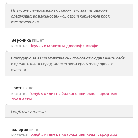
Ну это же символизм, как сонник: это значит одно из
следующих возможностей - быстрый карьерный рост,
путешествие на...
Вероника
пишет
к статье:
Научные молитвы джозефа мэрфи
Благодарю за ваши молитвы они помогают людям найти себя
и сделать шаг в перед. Желаю всем крепкого здоровья
счастья...
Гость
пишет
к статье:
Голубь сидит на балконе или окне: народные
предметы
Голуб сел в мангал
валерий
пишет
к статье:
Голубь сидит на балконе или окне: народные