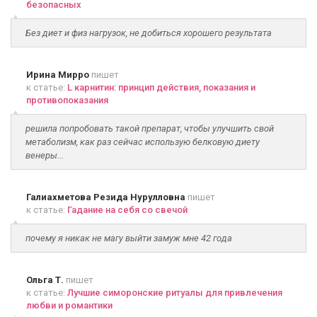
безопасных
Без диет и физ нагрузок, не добиться хорошего результата
Ирина Мирро
пишет
к статье:
L карнитин: принцип действия, показания и
противопоказания
решила попробовать такой препарат, чтобы улучшить свой
метаболизм, как раз сейчас использую белковую диету
венеры...
Галиахметова Резида Нурулловна
пишет
к статье:
Гадание на себя со свечой
почему я никак не магу выйти замуж мне 42 года
Ольга Т.
пишет
к статье:
Лучшие симоронские ритуалы для привлечения
любви и романтики