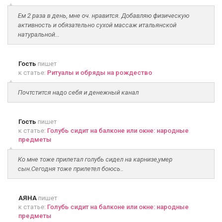
Ем 2 раза в день, мне оч. нравится. Добавляю физическую
активность и обязательно сухой массаж итальянской
натуральной...
Гость
пишет
к статье:
Ритуалы и обряды на рождество
Почтстится надо себя и денежный канал
Гость
пишет
к статье:
Голубь сидит на балконе или окне: народные
предметы
Ко мне тоже прилетал голубь сидел на карнизе,умер
сын.Сегодня тоже прилетел боюсь..
АЯНА
пишет
к статье:
Голубь сидит на балконе или окне: народные
предметы