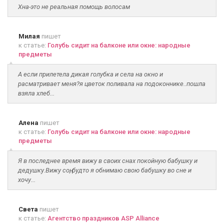
Хна-это не реальная помощь волосам
Милая
пишет
к статье:
Голубь сидит на балконе или окне: народные
предметы
А если прилетела дикая голубка и села на окно и
расматривает меня?я цветок поливала на подоконнике..пошла
взяла хлеб...
Алена
пишет
к статье:
Голубь сидит на балконе или окне: народные
предметы
Я в последнее время вижу в своих снах покойную бабушку и
дедушку.Вижу соң, будто я обнимаю свою бабушку во сне и
хочу...
Света
пишет
к статье:
Агентство праздников ASP Alliance