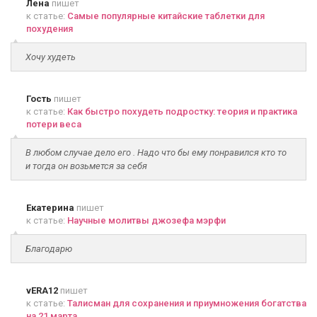
Лена
пишет
к статье:
Самые популярные китайские таблетки для
похудения
Хочу худеть
Гость
пишет
к статье:
Как быстро похудеть подростку: теория и практика
потери веса
В любом случае дело его . Надо что бы ему понравился кто то
и тогда он возьмется за себя
Екатерина
пишет
к статье:
Научные молитвы джозефа мэрфи
Благодарю
vERA12
пишет
к статье:
Талисман для сохранения и приумножения богатства
на 21 марта