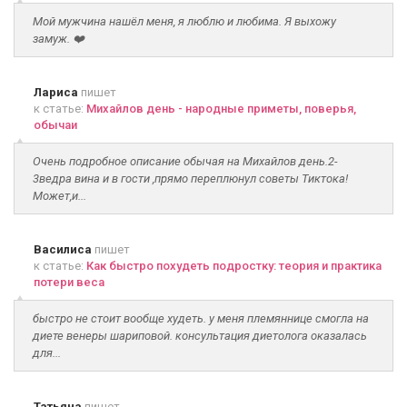
Мой мужчина нашёл меня, я люблю и любима. Я выхожу
замуж. ❤️
Лариса
пишет
к статье:
Михайлов день - народные приметы, поверья,
обычаи
Очень подробное описание обычая на Михайлов день.2-
3ведра вина и в гости ,прямо переплюнул советы Тиктока!
Может,и...
Василиса
пишет
к статье:
Как быстро похудеть подростку: теория и практика
потери веса
быстро не стоит вообще худеть. у меня племяннице смогла на
диете венеры шариповой. консультация диетолога оказалась
для...
Татьяна
пишет