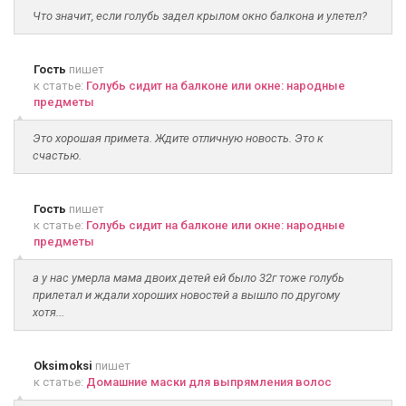
Что значит, если голубь задел крылом окно балкона и улетел?
Гость
пишет
к статье:
Голубь сидит на балконе или окне: народные
предметы
Это хорошая примета. Ждите отличную новость. Это к
счастью.
Гость
пишет
к статье:
Голубь сидит на балконе или окне: народные
предметы
а у нас умерла мама двоих детей ей было 32г тоже голубь
прилетал и ждали хороших новостей а вышло по другому
хотя...
Oksimoksi
пишет
к статье:
Домашние маски для выпрямления волос