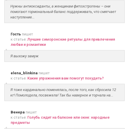
Нужны антиоксиданты, а женщинам фитоэстрогены – они
помогают гормональный баланс поддерживать, что смягчает
наступление...
Гость
пишет
к статье:
Лучшие симоронские ритуалы для привлечения
любви и романтики
Я выхожу замуж
elena_blinkina
пишет
к статье:
Какие упражнения вам помогут похудеть?
Я тоже кардинально поменялась, после того, как сбросила 12
кг! Помолодела, посвежела! Так бы наверное и торчала на...
Венера
пишет
к статье:
Голубь сидит на балконе или окне: народные
предметы