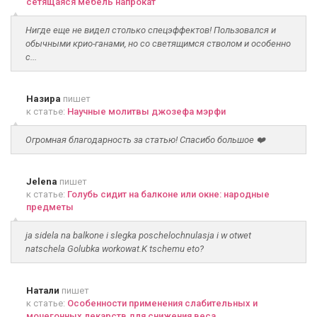
сетящаяся мебель напрокат
Нигде еще не видел столько спецэффектов! Пользовался и
обычными крио-ганами, но со светящимся стволом и особенно
с...
Назира
пишет
к статье:
Научные молитвы джозефа мэрфи
Огромная благодарность за статью! Спасибо большое ❤️
Jelena
пишет
к статье:
Голубь сидит на балконе или окне: народные
предметы
ja sidela na balkone i slegka poschelochnulasja i w otwet
natschela Golubka workowat.K tschemu eto?
Натали
пишет
к статье:
Особенности применения слабительных и
мочегонных лекарств для снижения веса