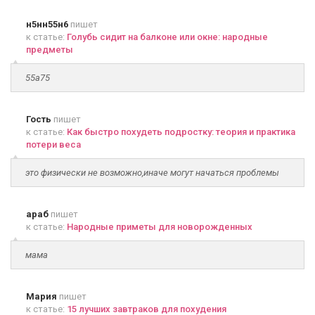
н5нн55н6
пишет
к статье:
Голубь сидит на балконе или окне: народные
предметы
55а75
Гость
пишет
к статье:
Как быстро похудеть подростку: теория и практика
потери веса
это физически не возможно,иначе могут начаться проблемы
араб
пишет
к статье:
Народные приметы для новорожденных
мама
Мария
пишет
к статье:
15 лучших завтраков для похудения