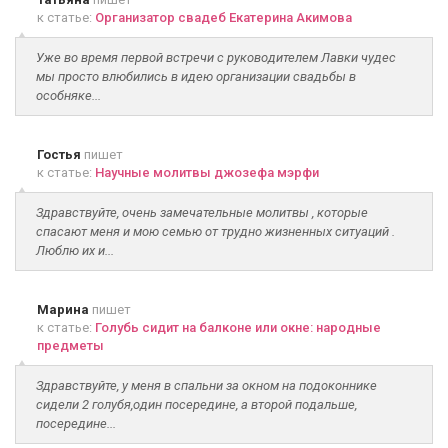
к статье:
Организатор свадеб Екатерина Акимова
Уже во время первой встречи с руководителем Лавки чудес
мы просто влюбились в идею организации свадьбы в
особняке...
Гостья
пишет
к статье:
Научные молитвы джозефа мэрфи
Здравствуйте, очень замечательные молитвы , которые
спасают меня и мою семью от трудно жизненных ситуаций .
Люблю их и...
Марина
пишет
к статье:
Голубь сидит на балконе или окне: народные
предметы
Здравствуйте, у меня в спальни за окном на подоконнике
сидели 2 голубя,один посередине, а второй подальше,
посередине...