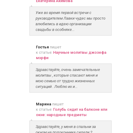
Екатерина Акимова
Уже во время первой встречи с
руководителем Лавки чудес мы просто
влюбились в идею организации
свадьбы в особняке...
Гостья
пишет
к статье:
Научные молитвы джозефа
мэрфи
Здравствуйте, очень замечательные
молитвы , которые спасают меня и
мою семью от трудно жизненных
ситуаций . Люблю их и...
Марина
пишет
к статье:
Голубь сидит на балконе или
окне: народные предметы
Здравствуйте, у меня в спальни за
окном на подоконнике сидели 2