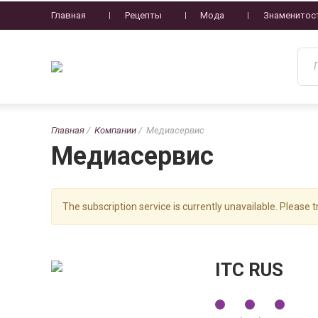
Главная
Рецепты
Мода
Знаменитос
Главная
Компании
Медиасервис
Медиасервис
The subscription service is currently unavailable. Please tr
ITC RUS