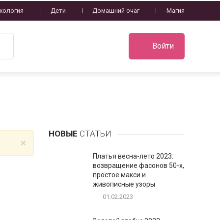
хология
Дети
Домашний очаг
Магия
Войти
НОВЫЕ
СТАТЬИ
×
Платья весна-лето 2023:
возвращение фасонов 50-х,
простое макси и
живописные узоры
01.02.2023