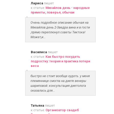
Лариса
пишет
к статье:
Михайлов день - народные
приметы, поверья, обычаи
Очень подробное описание обычая на
Михайлов день.2-3ведра вина и в гости
,прямо переплюнул советы Тиктока!
Может,и...
Василиса
пишет
к статье:
Как быстро похудеть
подростку: теория и практика потери
веса
быстро не стоит вообще худеть. у меня
племяннице смогла на диете венеры
шариповой. консультация диетолога
оказалась для...
Татьяна
пишет
к статье:
Организатор свадеб