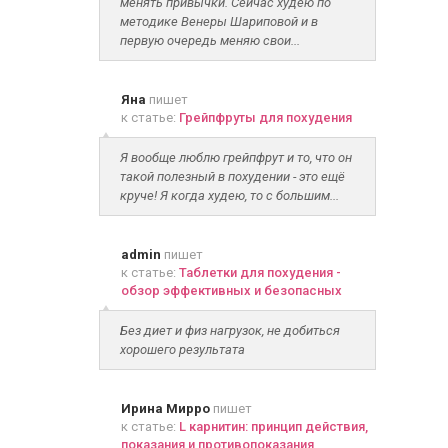
менять привычки. Сейчас худею по
методике Венеры Шариповой и в
первую очередь меняю свои...
Яна
пишет
к статье:
Грейпфруты для похудения
Я вообще люблю грейпфрут и то, что он
такой полезный в похудении - это ещё
круче! Я когда худею, то с большим...
admin
пишет
к статье:
Таблетки для похудения -
обзор эффективных и безопасных
Без диет и физ нагрузок, не добиться
хорошего результата
Ирина Мирро
пишет
к статье:
L карнитин: принцип действия,
показания и противопоказания