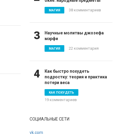
окне: народные предметы
38 комментариев
МАГИЯ
3
Научные молитвы джозефа
мэрфи
22 комментария
МАГИЯ
4
Как быстро похудеть
подростку: теория и практика
потери веса
КАК ПОХУДЕТЬ
19 комментариев
СОЦИАЛЬНЫЕ СЕТИ
vk.com