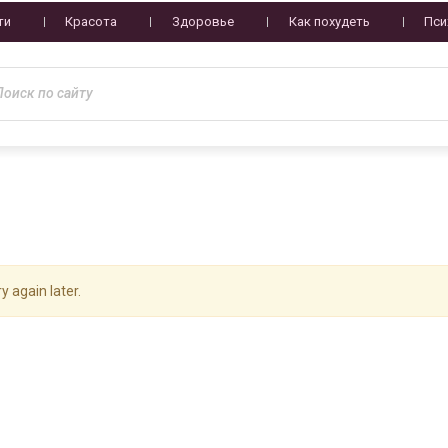
ти
Красота
Здоровье
Как похудеть
Пси
y again later.