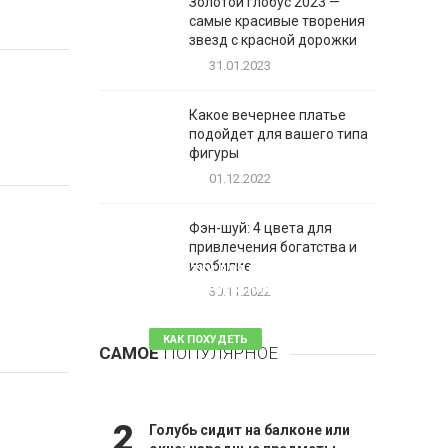
Золотой глобус 2023 —
самые красивые творения
звезд с красной дорожки
31.01.2023
Какое вечернее платье
подойдет для вашего типа
фигуры
01.12.2022
Фэн-шуй: 4 цвета для
привлечения богатства и
1
изобилие
Таблетки для похудения -
обзор эффективных и
30.11.2022
безопасных
КАК ПОХУДЕТЬ
САМОЕ
ПОПУЛЯРНОЕ
81 комментарий
2
Голубь сидит на балконе или