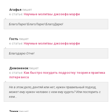
Агафья
пишет
к статье:
Научные молитвы джозефа мэрфи
БлагоЛарю! БлагоЛарю! БлагоДарю!
Гость
пишет
к статье:
Научные молитвы джозефа мэрфи
Благодарю Отче!
Демоненок
пишет
к статье:
Как быстро похудеть подростку: теория и практика
потери веса
Не в этом дело, дентяй или нет, нужен правильный подход,
может ему нужен человек с кем ему худеть? Или поспорить с
кем...
Тунук
пишет