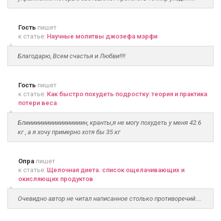
Гость
пишет
к статье:
Научные молитвы джозефа мэрфи
Благодарю, Всем счастья и Любви!!!!
Гость
пишет
к статье:
Как быстро похудеть подростку: теория и практика
потери веса
Блииииииииииииииииин, кранты,я не могу похудеть у меня 42.6
кг , а я хочу примерно хотя бы 35 кг
Опра
пишет
к статье:
Щелочная диета. список ощелачивающих и
окисляющих продуктов
Очевидно автор не читал написанное столько противоречий....