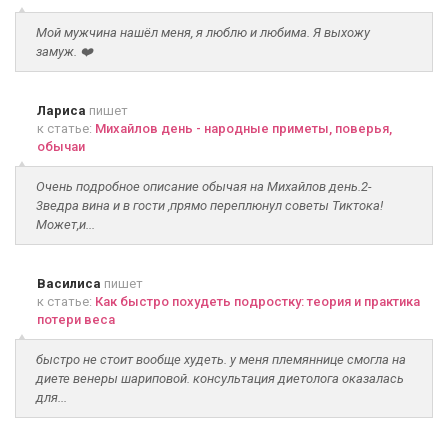
Мой мужчина нашёл меня, я люблю и любима. Я выхожу
замуж. ❤️
Лариса
пишет
к статье:
Михайлов день - народные приметы, поверья,
обычаи
Очень подробное описание обычая на Михайлов день.2-
3ведра вина и в гости ,прямо переплюнул советы Тиктока!
Может,и...
Василиса
пишет
к статье:
Как быстро похудеть подростку: теория и практика
потери веса
быстро не стоит вообще худеть. у меня племяннице смогла на
диете венеры шариповой. консультация диетолога оказалась
для...