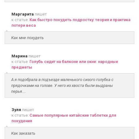
Маргарита
пишет
к статье:
Как быстро похудеть подростку: теория и практика
потери веса
Как мне похудеть
Марина
пишет
к статье:
Голубь сидит на балконе или окне: народные
предметы
А я подобрала в подъезде маленького сизого голубка с
прядочками на голове. У него из хвоста были выдраны
перья....
Зуля
пишет
к статье:
Самые популярные китайские таблетки для
похудения
Как заказать