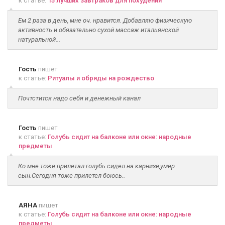
к статье:
15 лучших завтраков для похудения
Ем 2 раза в день, мне оч. нравится. Добавляю физическую
активность и обязательно сухой массаж итальянской
натуральной...
Гость
пишет
к статье:
Ритуалы и обряды на рождество
Почтстится надо себя и денежный канал
Гость
пишет
к статье:
Голубь сидит на балконе или окне: народные
предметы
Ко мне тоже прилетал голубь сидел на карнизе,умер
сын.Сегодня тоже прилетел боюсь..
АЯНА
пишет
к статье:
Голубь сидит на балконе или окне: народные
предметы