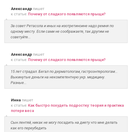
Александр
пишет
к статье:
Почему от сладкого появляются прыщи?
За совет Ретасола и иных на изотретиноине надо ремня по
одному месту. Если сами не соображаете, так другим не
советуйте...
Александр
пишет
к статье:
Почему от сладкого появляются прыщи?
15 лет страдал. Бегал по дерматологам, гастроэнтерологам...
Выкинутые деньги на некомпетентную укр. медицину.
Разные...
Инна
пишет
к статье:
Как быстро похудеть подростку: теория и практика
потери веса
Сын лентяй, никак не могу посадить на диету.что мне делать
как его переубедить