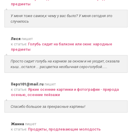
предметы
У меня тоже самое,к чему у вас было? У меня сегодня это
случилось
Леся
пишет
к статье:
Голубь сидит на балконе или окне: народные
предметы
Просто сидит голубь на карнизе за окном и не уходит, сказала
кыш...остался ... расцветка необычная серо-голубой......
lleps101@mail.ru
пишет
к статье:
Яркие осенние картинки и фотографии - природа
осенью, осенние пейзажи
Спасибо большое за прекрасные картины!
Жанна
пишет
к статье:
Продукты, продлевающие молодость