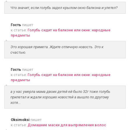
Что значит, если голубь задел крылом окно балкона и улетел?
Гость
пишет
к статье:
Голубь сидит на балконе или окне: народные
предметы
Это хорошая примета. Ждите отличную новость. Это к
счастью.
Гость
пишет
к статье:
Голубь сидит на балконе или окне: народные
предметы
а у нас умерла мама двоих детей ей было 32г тоже голубь
прилетал и ждали хороших новостей а вышло по другому
хотя...
Oksimoksi
пишет
к статье:
Домашние маски для выпрямления волос