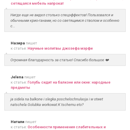
сетящаяся мебель напрокат
Нигде еще не видел столько спецэффектов! Пользовался и
обычными крио-ганами, но со светящимся стволом и особенно
с...
Назира
пишет
к статье:
Научные молитвы джозефа мэрфи
Огромная благодарность за статью! Спасибо большое ❤️
Jelena
пишет
к статье:
Голубь сидит на балконе или окне: народные
предметы
ja sidela na balkone i slegka poschelochnulasja i w otwet
natschela Golubka workowat.K tschemu eto?
Натали
пишет
к статье:
Особенности применения слабительных и