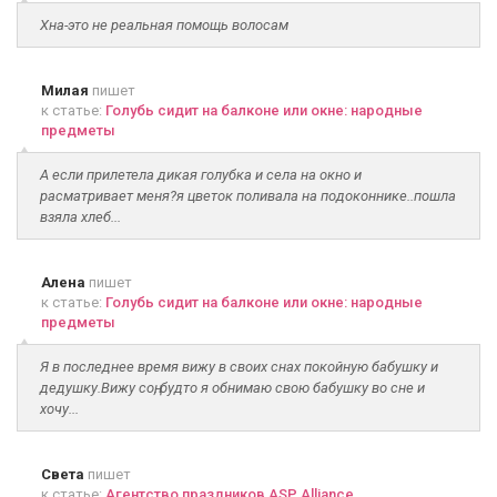
Хна-это не реальная помощь волосам
Милая
пишет
к статье:
Голубь сидит на балконе или окне: народные
предметы
А если прилетела дикая голубка и села на окно и
расматривает меня?я цветок поливала на подоконнике..пошла
взяла хлеб...
Алена
пишет
к статье:
Голубь сидит на балконе или окне: народные
предметы
Я в последнее время вижу в своих снах покойную бабушку и
дедушку.Вижу соң, будто я обнимаю свою бабушку во сне и
хочу...
Света
пишет
к статье:
Агентство праздников ASP Alliance