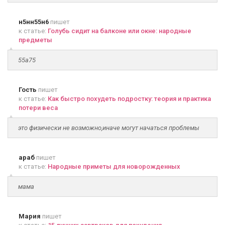
н5нн55н6
пишет
к статье:
Голубь сидит на балконе или окне: народные
предметы
55а75
Гость
пишет
к статье:
Как быстро похудеть подростку: теория и практика
потери веса
это физически не возможно,иначе могут начаться проблемы
араб
пишет
к статье:
Народные приметы для новорожденных
мама
Мария
пишет