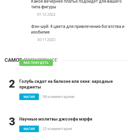
Какое вечернее платье подойдет для вашего
типа фигуры
01.12.2022
Фэн-шуй: 4 цвета для привлечения богатства и
изобилие
30.11.2022
1
Таблетки для похудения - обзор эффективных и
безопасных
САМОЕ
ПОПУЛЯРНОЕ
81 комментарий
КАК ПОХУДЕТЬ
2
Голубь сидит на балконе или окне: народные
предметы
38 комментариев
МАГИЯ
3
Научные молитвы джозефа мэрфи
22 комментария
МАГИЯ