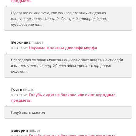
предметы
Ну это же символизм, как сонник: это значит одно из
следующих возможностей - быстрый карьерный рост,
путешествие на...
Вероника
пишет
к статье:
Научные молитвы джозефа мэрфи
Благодарю за ваши молитвы они помогают людям найти себя
и сделать шаг в перед. Желаю всем крепкого здоровья
счастья...
Гость
пишет
к статье:
Голубь сидит на балконе или окне: народные
предметы
Голуб сел в мангал
валерий
пишет
к статье:
Голубь сидит на балконе или окне: народные