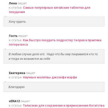
Лена
пишет
к статье:
Самые популярные китайские таблетки для
похудения
Хочу худеть
Гость
пишет
к статье:
Как быстро похудеть подростку: теория и практика
потери веса
В любом случае дело его . Надо что бы ему понравился кто то
и тогда он возьмется за себя
Екатерина
пишет
к статье:
Научные молитвы джозефа мэрфи
Благодарю
vERA12
пишет
к статье:
Талисман для сохранения и приумножения богатства