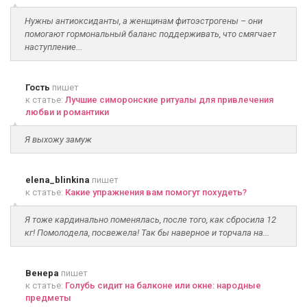
Нужны антиоксиданты, а женщинам фитоэстрогены – они
помогают гормональный баланс поддерживать, что смягчает
наступление...
Гость
пишет
к статье:
Лучшие симоронские ритуалы для привлечения
любви и романтики
Я выхожу замуж
elena_blinkina
пишет
к статье:
Какие упражнения вам помогут похудеть?
Я тоже кардинально поменялась, после того, как сбросила 12
кг! Помолодела, посвежела! Так бы наверное и торчала на...
Венера
пишет
к статье:
Голубь сидит на балконе или окне: народные
предметы