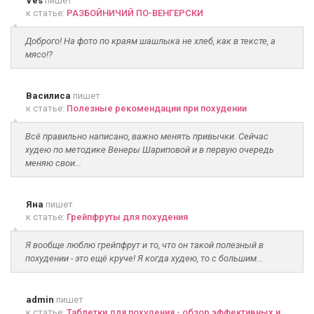
Ves
пишет
к статье:
РАЗБОЙНИЧИЙ ПО-ВЕНГЕРСКИ
Доброго! На фото по краям шашлыка не хлеб, как в тексте, а
мясо!?
Василиса
пишет
к статье:
Полезные рекомендации при похудении
Всё правильно написано, важно менять привычки. Сейчас
худею по методике Венеры Шариповой и в первую очередь
меняю свои...
Яна
пишет
к статье:
Грейпфруты для похудения
Я вообще люблю грейпфрут и то, что он такой полезный в
похудении - это ещё круче! Я когда худею, то с большим...
admin
пишет
к статье:
Таблетки для похудения - обзор эффективных и