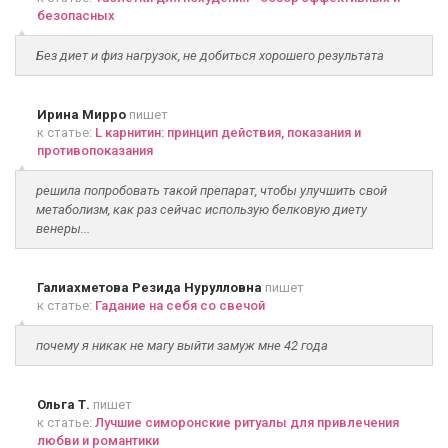
безопасных
Без диет и физ нагрузок, не добиться хорошего результата
Ирина Мирро
пишет
к статье:
L карнитин: принцип действия, показания и
противопоказания
решила попробовать такой препарат, чтобы улучшить свой
метаболизм, как раз сейчас использую белковую диету
венеры...
Галиахметова Резида Нурулловна
пишет
к статье:
Гадание на себя со свечой
почему я никак не магу выйти замуж мне 42 года
Ольга Т.
пишет
к статье:
Лучшие симоронские ритуалы для привлечения
любви и романтики