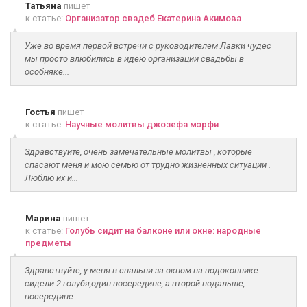
Татьяна
пишет
к статье:
Организатор свадеб Екатерина Акимова
Уже во время первой встречи с руководителем Лавки чудес
мы просто влюбились в идею организации свадьбы в
особняке...
Гостья
пишет
к статье:
Научные молитвы джозефа мэрфи
Здравствуйте, очень замечательные молитвы , которые
спасают меня и мою семью от трудно жизненных ситуаций .
Люблю их и...
Марина
пишет
к статье:
Голубь сидит на балконе или окне: народные
предметы
Здравствуйте, у меня в спальни за окном на подоконнике
сидели 2 голубя,один посередине, а второй подальше,
посередине...