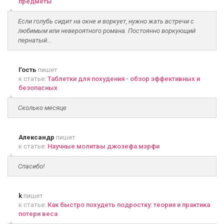
предметы
Если голубь сидит на окне и воркует, нужно жать встречи с
любимым или невероятного романа. Постоянно воркующий
пернатый...
Гость
пишет
к статье:
Таблетки для похудения - обзор эффективных и
безопасных
Сколько месяце
Александр
пишет
к статье:
Научные молитвы джозефа мэрфи
Спасибо!
k
пишет
к статье:
Как быстро похудеть подростку: теория и практика
потери веса