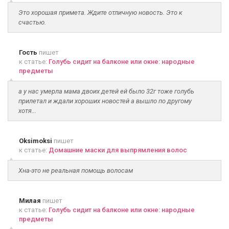
Это хорошая примета. Ждите отличную новость. Это к
счастью.
Гость
пишет
к статье:
Голубь сидит на балконе или окне: народные
предметы
а у нас умерла мама двоих детей ей было 32г тоже голубь
прилетал и ждали хороших новостей а вышло по другому
хотя...
Oksimoksi
пишет
к статье:
Домашние маски для выпрямления волос
Хна-это не реальная помощь волосам
Милая
пишет
к статье:
Голубь сидит на балконе или окне: народные
предметы