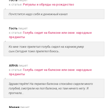
Гость
пишет
к статье:
Ритуалы и обряды на рождество
Почтстится надо себя и денежный канал
Гость
пишет
к статье:
Голубь сидит на балконе или окне: народные
предметы
Ко мне тоже прилетал голубь сидел на карнизе,умер
сын.Сегодня тоже прилетел боюсь..
АЯНА
пишет
к статье:
Голубь сидит на балконе или окне: народные
предметы
Здравствуйте! На перилах балкона спокойно сидели много
голубей, смотрели на пол балкона, но там ничего нету. Я
прогнала...
Мария
пишет