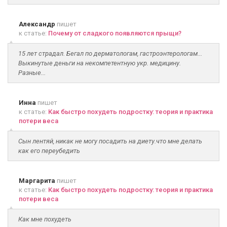
Александр
пишет
к статье:
Почему от сладкого появляются прыщи?
15 лет страдал. Бегал по дерматологам, гастроэнтерологам...
Выкинутые деньги на некомпетентную укр. медицину.
Разные...
Инна
пишет
к статье:
Как быстро похудеть подростку: теория и практика
потери веса
Сын лентяй, никак не могу посадить на диету.что мне делать
как его переубедить
Маргарита
пишет
к статье:
Как быстро похудеть подростку: теория и практика
потери веса
Как мне похудеть