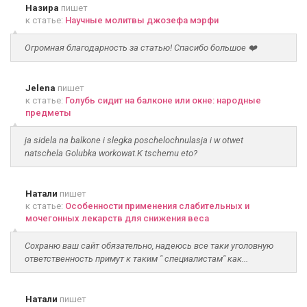
Назира
пишет
к статье:
Научные молитвы джозефа мэрфи
Огромная благодарность за статью! Спасибо большое ❤️
Jelena
пишет
к статье:
Голубь сидит на балконе или окне: народные
предметы
ja sidela na balkone i slegka poschelochnulasja i w otwet
natschela Golubka workowat.K tschemu eto?
Натали
пишет
к статье:
Особенности применения слабительных и
мочегонных лекарств для снижения веса
Сохраню ваш сайт обязательно, надеюсь все таки уголовную
ответственность примут к таким " специалистам" как...
Натали
пишет