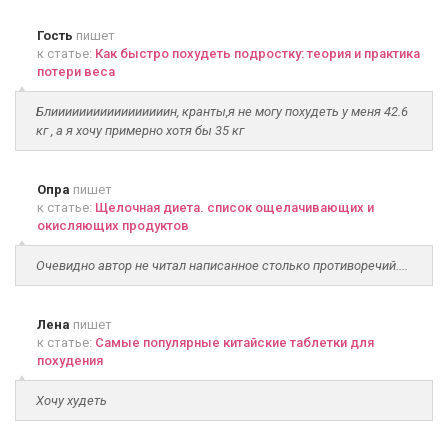
Гость
пишет
к статье:
Как быстро похудеть подростку: теория и практика
потери веса
Блииииииииииииииииин, кранты,я не могу похудеть у меня 42.6
кг , а я хочу примерно хотя бы 35 кг
Опра
пишет
к статье:
Щелочная диета. список ощелачивающих и
окисляющих продуктов
Очевидно автор не читал написанное столько противоречий....
Лена
пишет
к статье:
Самые популярные китайские таблетки для
похудения
Хочу худеть