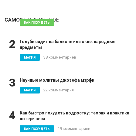
1
Таблетки для похудения - обзор эффективных и
безопасных
САМОЕ
ПОПУЛЯРНОЕ
81 комментарий
КАК ПОХУДЕТЬ
2
Голубь сидит на балконе или окне: народные
предметы
38 комментариев
МАГИЯ
3
Научные молитвы джозефа мэрфи
22 комментария
МАГИЯ
4
Как быстро похудеть подростку: теория и практика
потери веса
19 комментариев
КАК ПОХУДЕТЬ