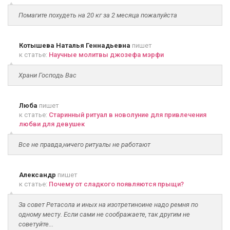
Помагите похудеть на 20 кг за 2 месяца пожалуйста
Котышева Наталья Геннадьевна
пишет
к статье:
Научные молитвы джозефа мэрфи
Храни Господь Вас
Люба
пишет
к статье:
Старинный ритуал в новолуние для привлечения
любви для девушек
Все не правда,ничего ритуалы не работают
Александр
пишет
к статье:
Почему от сладкого появляются прыщи?
За совет Ретасола и иных на изотретиноине надо ремня по
одному месту. Если сами не соображаете, так другим не
советуйте...