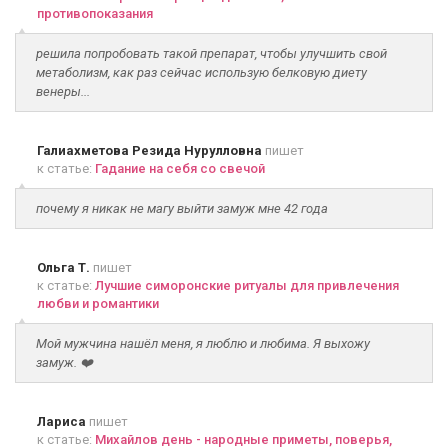
противопоказания
решила попробовать такой препарат, чтобы улучшить свой
метаболизм, как раз сейчас использую белковую диету
венеры...
Галиахметова Резида Нурулловна
пишет
к статье:
Гадание на себя со свечой
почему я никак не магу выйти замуж мне 42 года
Ольга Т.
пишет
к статье:
Лучшие симоронские ритуалы для привлечения
любви и романтики
Мой мужчина нашёл меня, я люблю и любима. Я выхожу
замуж. ❤️
Лариса
пишет
к статье:
Михайлов день - народные приметы, поверья,