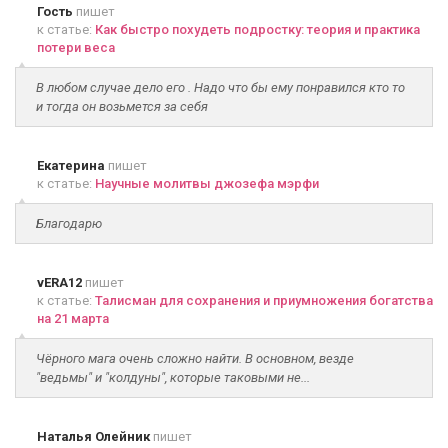
Гость
пишет
к статье:
Как быстро похудеть подростку: теория и практика
потери веса
В любом случае дело его . Надо что бы ему понравился кто то
и тогда он возьмется за себя
Екатерина
пишет
к статье:
Научные молитвы джозефа мэрфи
Благодарю
vERA12
пишет
к статье:
Талисман для сохранения и приумножения богатства
на 21 марта
Чёрного мага очень сложно найти. В основном, везде
"ведьмы" и "колдуны", которые таковыми не...
Наталья Олейник
пишет