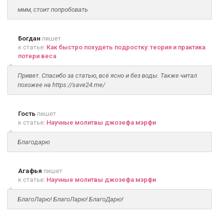
ммм, стоит попробовать
Богдан
пишет
к статье:
Как быстро похудеть подростку: теория и практика
потери веса
Привет. Спасибо за статью, всё ясно и без воды. Также читал
похожее на https://save24.me/
Гость
пишет
к статье:
Научные молитвы джозефа мэрфи
Благодарю
Агафья
пишет
к статье:
Научные молитвы джозефа мэрфи
БлагоЛарю! БлагоЛарю! БлагоДарю!