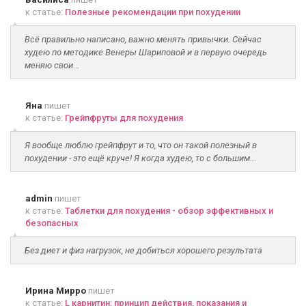
к статье:
Полезные рекомендации при похудении
Всё правильно написано, важно менять привычки. Сейчас
худею по методике Венеры Шариповой и в первую очередь
меняю свои...
Яна
пишет
к статье:
Грейпфруты для похудения
Я вообще люблю грейпфрут и то, что он такой полезный в
похудении - это ещё круче! Я когда худею, то с большим...
admin
пишет
к статье:
Таблетки для похудения - обзор эффективных и
безопасных
Без диет и физ нагрузок, не добиться хорошего результата
Ирина Мирро
пишет
к статье:
L карнитин: принцип действия, показания и