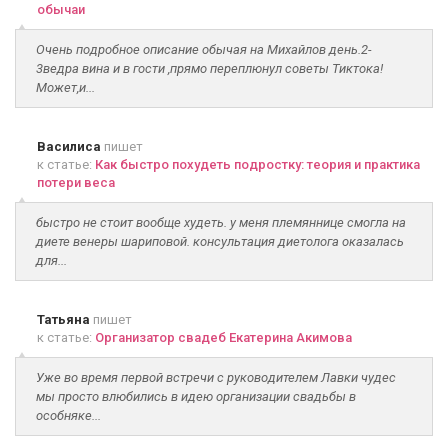
обычаи
Очень подробное описание обычая на Михайлов день.2-
3ведра вина и в гости ,прямо переплюнул советы Тиктока!
Может,и...
Василиса
пишет
к статье:
Как быстро похудеть подростку: теория и практика
потери веса
быстро не стоит вообще худеть. у меня племяннице смогла на
диете венеры шариповой. консультация диетолога оказалась
для...
Татьяна
пишет
к статье:
Организатор свадеб Екатерина Акимова
Уже во время первой встречи с руководителем Лавки чудес
мы просто влюбились в идею организации свадьбы в
особняке...