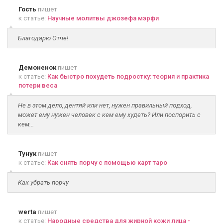
Гость
пишет
к статье:
Научные молитвы джозефа мэрфи
Благодарю Отче!
Демоненок
пишет
к статье:
Как быстро похудеть подростку: теория и практика
потери веса
Не в этом дело, дентяй или нет, нужен правильный подход,
может ему нужен человек с кем ему худеть? Или поспорить с
кем...
Тунук
пишет
к статье:
Как снять порчу с помощью карт таро
Как убрать порчу
werta
пишет
к статье:
Народные средства для жирной кожи лица -