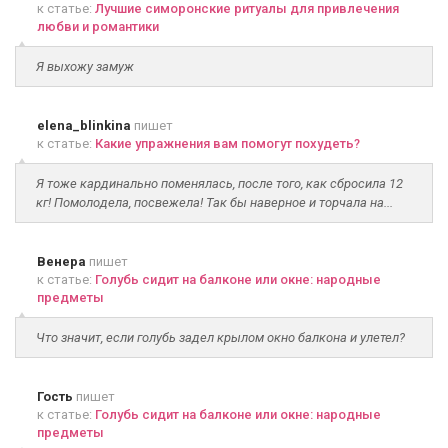
к статье:
Лучшие симоронские ритуалы для привлечения
любви и романтики
Я выхожу замуж
elena_blinkina
пишет
к статье:
Какие упражнения вам помогут похудеть?
Я тоже кардинально поменялась, после того, как сбросила 12
кг! Помолодела, посвежела! Так бы наверное и торчала на...
Венера
пишет
к статье:
Голубь сидит на балконе или окне: народные
предметы
Что значит, если голубь задел крылом окно балкона и улетел?
Гость
пишет
к статье:
Голубь сидит на балконе или окне: народные
предметы