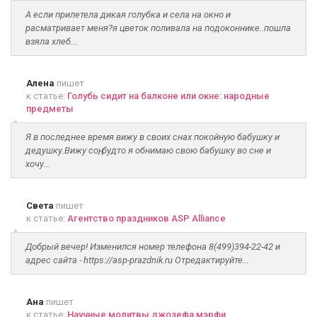
А если прилетела дикая голубка и села на окно и
расматривает меня?я цветок поливала на подоконнике..пошла
взяла хлеб...
Алена
пишет
к статье:
Голубь сидит на балконе или окне: народные
предметы
Я в последнее время вижу в своих снах покойную бабушку и
дедушку.Вижу соң, будто я обнимаю свою бабушку во сне и
хочу...
Света
пишет
к статье:
Агентство праздников ASP Alliance
Добрый вечер! Изменился номер телефона 8(499)394-22-42 и
адрес сайта - https://asp-prazdnik.ru Отредактируйте...
Ана
пишет
к статье:
Научные молитвы джозефа мэрфи