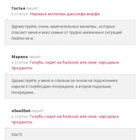
Гостья
пишет
к статье:
Научные молитвы джозефа мэрфи
Здравствуйте, очень замечательные молитвы , которые
спасают меня и мою семью от трудно жизненных ситуаций .
Люблю их и...
Марина
пишет
к статье:
Голубь сидит на балконе или окне: народные
предметы
Здравствуйте, у меня в спальни за окном на подоконнике
сидели 2 голубя,один посередине, а второй подальше,
посередине...
н5нн55н6
пишет
к статье:
Голубь сидит на балконе или окне: народные
предметы
55а75