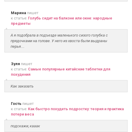
Марина
пишет
к статье:
Голубь сидит на балконе или окне: народные
предметы
А я подобрала в подъезде маленького сизого голубка с
прядочками на голове. У него из хвоста были выдраны
перья....
Зуля
пишет
к статье:
Самые популярные китайские таблетки для
похудения
Как заказать
Гость
пишет
к статье:
Как быстро похудеть подростку: теория и практика
потери веса
подскажи, кааак