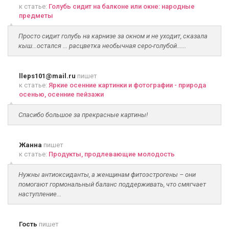
к статье:
Голубь сидит на балконе или окне: народные
предметы
Просто сидит голубь на карнизе за окном и не уходит, сказала
кыш...остался ... расцветка необычная серо-голубой......
lleps101@mail.ru
пишет
к статье:
Яркие осенние картинки и фотографии - природа
осенью, осенние пейзажи
Спасибо большое за прекрасные картины!
Жанна
пишет
к статье:
Продукты, продлевающие молодость
Нужны антиоксиданты, а женщинам фитоэстрогены – они
помогают гормональный баланс поддерживать, что смягчает
наступление...
Гость
пишет