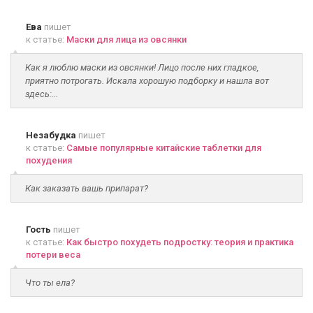
Ева
пишет
к статье:
Маски для лица из овсянки
Как я люблю маски из овсянки! Лицо после них гладкое,
приятно потрогать. Искала хорошую подборку и нашла вот
здесь:...
Незабудка
пишет
к статье:
Самые популярные китайские таблетки для
похудения
Как заказать вашь припарат?
Гость
пишет
к статье:
Как быстро похудеть подростку: теория и практика
потери веса
Что ты ела?