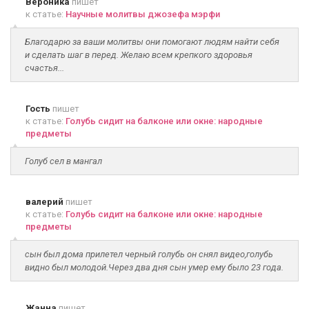
Вероника
пишет
к статье:
Научные молитвы джозефа мэрфи
Благодарю за ваши молитвы они помогают людям найти себя
и сделать шаг в перед. Желаю всем крепкого здоровья
счастья...
Гость
пишет
к статье:
Голубь сидит на балконе или окне: народные
предметы
Голуб сел в мангал
валерий
пишет
к статье:
Голубь сидит на балконе или окне: народные
предметы
сын был дома прилетел черный голубь он снял видео,голубь
видно был молодой.Через два дня сын умер ему было 23 года.
Жанна
пишет