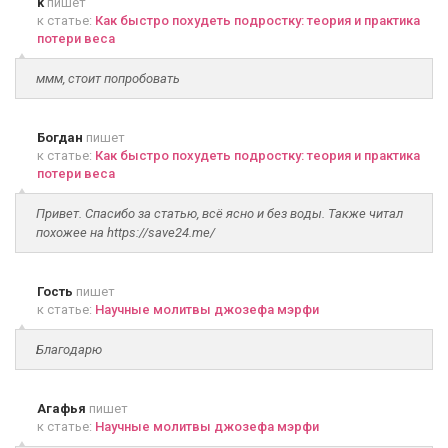
k
пишет
к статье:
Как быстро похудеть подростку: теория и практика
потери веса
ммм, стоит попробовать
Богдан
пишет
к статье:
Как быстро похудеть подростку: теория и практика
потери веса
Привет. Спасибо за статью, всё ясно и без воды. Также читал
похожее на https://save24.me/
Гость
пишет
к статье:
Научные молитвы джозефа мэрфи
Благодарю
Агафья
пишет
к статье:
Научные молитвы джозефа мэрфи