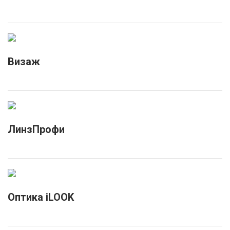
Визаж
ЛинзПрофи
Оптика iLOOK