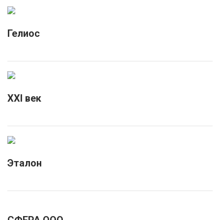
Гелиос
XXI век
Эталон