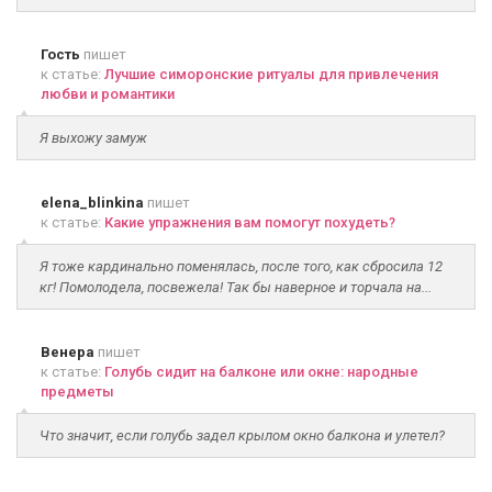
Гость
пишет
к статье:
Лучшие симоронские ритуалы для привлечения
любви и романтики
Я выхожу замуж
elena_blinkina
пишет
к статье:
Какие упражнения вам помогут похудеть?
Я тоже кардинально поменялась, после того, как сбросила 12
кг! Помолодела, посвежела! Так бы наверное и торчала на...
Венера
пишет
к статье:
Голубь сидит на балконе или окне: народные
предметы
Что значит, если голубь задел крылом окно балкона и улетел?