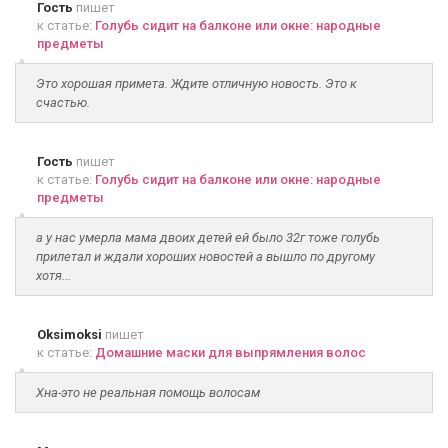
Гость
пишет
к статье:
Голубь сидит на балконе или окне: народные
предметы
Это хорошая примета. Ждите отличную новость. Это к
счастью.
Гость
пишет
к статье:
Голубь сидит на балконе или окне: народные
предметы
а у нас умерла мама двоих детей ей было 32г тоже голубь
прилетал и ждали хороших новостей а вышло по другому
хотя...
Oksimoksi
пишет
к статье:
Домашние маски для выпрямления волос
Хна-это не реальная помощь волосам