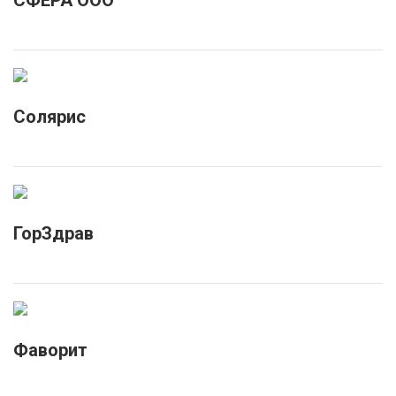
СФЕРА ООО
Солярис
ГорЗдрав
Фаворит