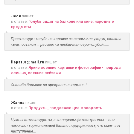
Леся
пишет
к статье:
Голубь сидит на балконе или окне: народные
предметы
Просто сидит голубь на карнизе за окном и не уходит, сказала
кыш...остался ... расцветка необычная серо-голубой......
lleps101@mail.ru
пишет
к статье:
Яркие осенние картинки и фотографии - природа
осенью, осенние пейзажи
Спасибо большое за прекрасные картины!
Жанна
пишет
к статье:
Продукты, продлевающие молодость
Нужны антиоксиданты, а женщинам фитоэстрогены – они
помогают гормональный баланс поддерживать, что смягчает
наступление...