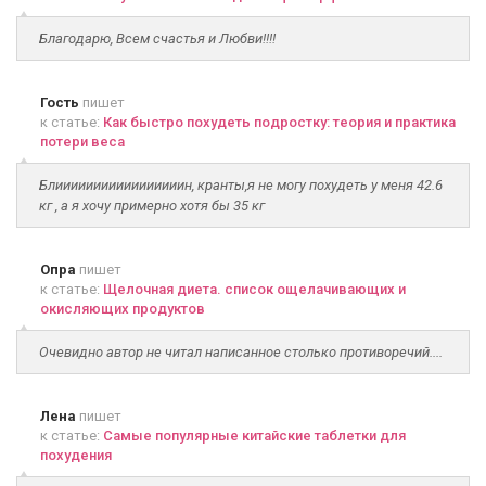
Благодарю, Всем счастья и Любви!!!!
Гость
пишет
к статье:
Как быстро похудеть подростку: теория и практика
потери веса
Блииииииииииииииииин, кранты,я не могу похудеть у меня 42.6
кг , а я хочу примерно хотя бы 35 кг
Опра
пишет
к статье:
Щелочная диета. список ощелачивающих и
окисляющих продуктов
Очевидно автор не читал написанное столько противоречий....
Лена
пишет
к статье:
Самые популярные китайские таблетки для
похудения