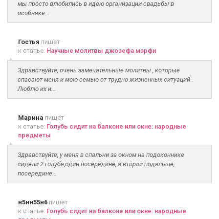
мы просто влюбились в идею организации свадьбы в
особняке...
Гостья
пишет
к статье:
Научные молитвы джозефа мэрфи
Здравствуйте, очень замечательные молитвы , которые
спасают меня и мою семью от трудно жизненных ситуаций .
Люблю их и...
Марина
пишет
к статье:
Голубь сидит на балконе или окне: народные
предметы
Здравствуйте, у меня в спальни за окном на подоконнике
сидели 2 голубя,один посередине, а второй подальше,
посередине...
н5нн55н6
пишет
к статье:
Голубь сидит на балконе или окне: народные