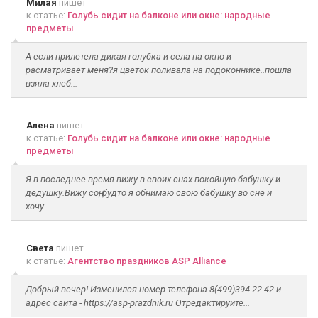
Милая
пишет
к статье:
Голубь сидит на балконе или окне: народные
предметы
А если прилетела дикая голубка и села на окно и
расматривает меня?я цветок поливала на подоконнике..пошла
взяла хлеб...
Алена
пишет
к статье:
Голубь сидит на балконе или окне: народные
предметы
Я в последнее время вижу в своих снах покойную бабушку и
дедушку.Вижу соң, будто я обнимаю свою бабушку во сне и
хочу...
Света
пишет
к статье:
Агентство праздников ASP Alliance
Добрый вечер! Изменился номер телефона 8(499)394-22-42 и
адрес сайта - https://asp-prazdnik.ru Отредактируйте...