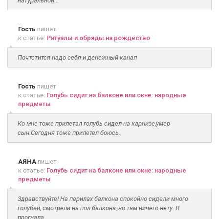
натуральной...
Гость
пишет
к статье:
Ритуалы и обряды на рождество
Почтстится надо себя и денежный канал
Гость
пишет
к статье:
Голубь сидит на балконе или окне: народные
предметы
Ко мне тоже прилетал голубь сидел на карнизе,умер
сын.Сегодня тоже прилетел боюсь..
АЯНА
пишет
к статье:
Голубь сидит на балконе или окне: народные
предметы
Здравствуйте! На перилах балкона спокойно сидели много
голубей, смотрели на пол балкона, но там ничего нету. Я
прогнала...