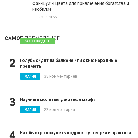
Фэн-шуй: 4 цвета для привлечения богатства и
изобилие
30.11.2022
1
Таблетки для похудения - обзор эффективных и
безопасных
САМОЕ
ПОПУЛЯРНОЕ
81 комментарий
КАК ПОХУДЕТЬ
2
Голубь сидит на балконе или окне: народные
предметы
38 комментариев
МАГИЯ
3
Научные молитвы джозефа мэрфи
22 комментария
МАГИЯ
4
Как быстро похудеть подростку: теория и практика