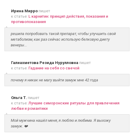
Ирина Мирро
пишет
к статье:
L карнитин: принцип действия, показания и
противопоказания
решила попробовать такой препарат, чтобы улучшить свой
метаболизм, как раз сейчас использую белковую диету
венеры...
Галиахметова Резида Нурулловна
пишет
к статье:
Гадание на себя со свечой
почему я никак не магу выйти замуж мне 42 года
Ольга Т.
пишет
к статье:
Лучшие симоронские ритуалы для привлечения
любви и романтики
Мой мужчина нашёл меня, я люблю и любима. Я выхожу
замуж. ❤️