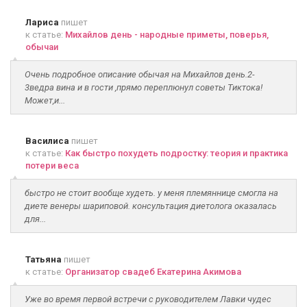
Лариса
пишет
к статье:
Михайлов день - народные приметы, поверья,
обычаи
Очень подробное описание обычая на Михайлов день.2-
3ведра вина и в гости ,прямо переплюнул советы Тиктока!
Может,и...
Василиса
пишет
к статье:
Как быстро похудеть подростку: теория и практика
потери веса
быстро не стоит вообще худеть. у меня племяннице смогла на
диете венеры шариповой. консультация диетолога оказалась
для...
Татьяна
пишет
к статье:
Организатор свадеб Екатерина Акимова
Уже во время первой встречи с руководителем Лавки чудес