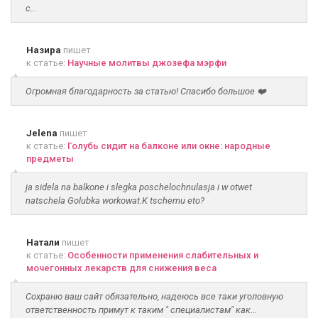
с...
Назира
пишет
к статье:
Научные молитвы джозефа мэрфи
Огромная благодарность за статью! Спасибо большое ❤️
Jelena
пишет
к статье:
Голубь сидит на балконе или окне: народные
предметы
ja sidela na balkone i slegka poschelochnulasja i w otwet
natschela Golubka workowat.K tschemu eto?
Натали
пишет
к статье:
Особенности применения слабительных и
мочегонных лекарств для снижения веса
Сохраню ваш сайт обязательно, надеюсь все таки уголовную
ответственность примут к таким " специалистам" как...