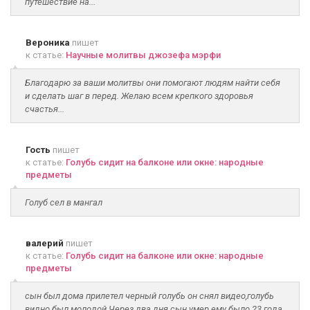
путешествие на...
Вероника
пишет
к статье:
Научные молитвы джозефа мэрфи
Благодарю за ваши молитвы они помогают людям найти себя
и сделать шаг в перед. Желаю всем крепкого здоровья
счастья...
Гость
пишет
к статье:
Голубь сидит на балконе или окне: народные
предметы
Голуб сел в мангал
валерий
пишет
к статье:
Голубь сидит на балконе или окне: народные
предметы
сын был дома прилетел черный голубь он снял видео,голубь
видно был молодой.Через два дня сын умер ему было 23 года.