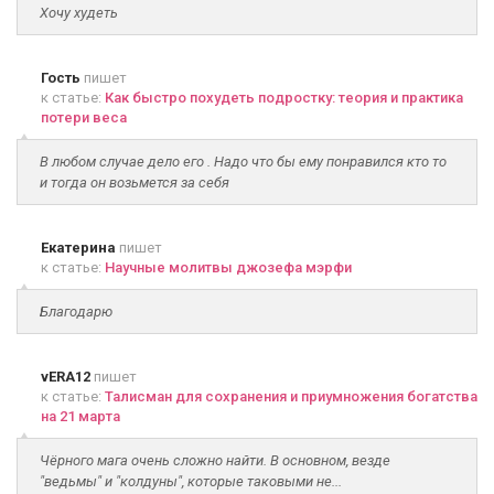
Хочу худеть
Гость
пишет
к статье:
Как быстро похудеть подростку: теория и практика
потери веса
В любом случае дело его . Надо что бы ему понравился кто то
и тогда он возьмется за себя
Екатерина
пишет
к статье:
Научные молитвы джозефа мэрфи
Благодарю
vERA12
пишет
к статье:
Талисман для сохранения и приумножения богатства
на 21 марта
Чёрного мага очень сложно найти. В основном, везде
"ведьмы" и "колдуны", которые таковыми не...