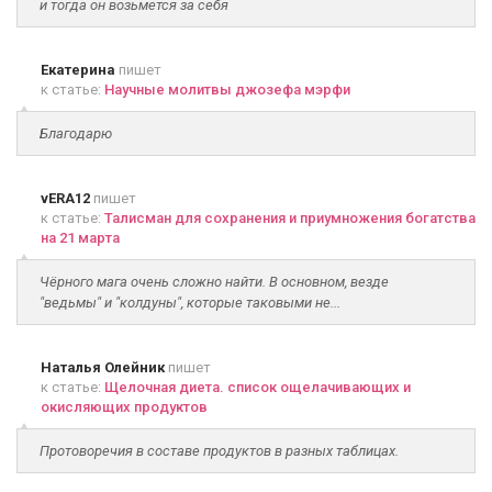
и тогда он возьмется за себя
Екатерина
пишет
к статье:
Научные молитвы джозефа мэрфи
Благодарю
vERA12
пишет
к статье:
Талисман для сохранения и приумножения богатства
на 21 марта
Чёрного мага очень сложно найти. В основном, везде
"ведьмы" и "колдуны", которые таковыми не...
Наталья Олейник
пишет
к статье:
Щелочная диета. список ощелачивающих и
окисляющих продуктов
Протоворечия в составе продуктов в разных таблицах.