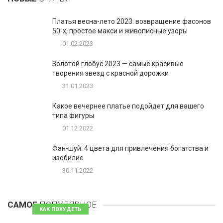
Платья весна-лето 2023: возвращение фасонов
50-х, простое макси и живописные узоры
01.02.2023
Золотой глобус 2023 — самые красивые
творения звезд с красной дорожки
31.01.2023
Какое вечернее платье подойдет для вашего
типа фигуры
01.12.2022
Фэн-шуй: 4 цвета для привлечения богатства и
изобилие
30.11.2022
1
Таблетки для похудения - обзор эффективных и
безопасных
САМОЕ
ПОПУЛЯРНОЕ
81 комментарий
КАК ПОХУДЕТЬ