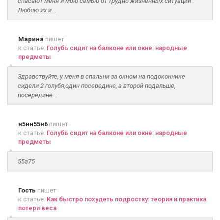
спасают меня и мою семью от трудно жизненных ситуаций .
Люблю их и...
Марина
пишет
к статье:
Голубь сидит на балконе или окне: народные
предметы
Здравствуйте, у меня в спальни за окном на подоконнике
сидели 2 голубя,один посередине, а второй подальше,
посередине...
н5нн55н6
пишет
к статье:
Голубь сидит на балконе или окне: народные
предметы
55а75
Гость
пишет
к статье:
Как быстро похудеть подростку: теория и практика
потери веса