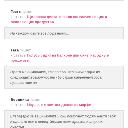
Гость
пишет
к статье:
Щелочная диета. список ощелачивающих и
окисляющих продуктов
На каждом сайте все по-разному....
Tara
пишет
к статье:
Голубь сидит на балконе или окне: народные
предметы
Ну это же символизм, как сонник: это значит одно из
следующих возможностей - быстрый карьерный рост,
путешествие на...
Вероника
пишет
к статье:
Научные молитвы джозефа мэрфи
Благодарю за ваши молитвы они помогают людям найти себя
и сделать шаг в перед. Желаю всем крепкого здоровья
счастья...