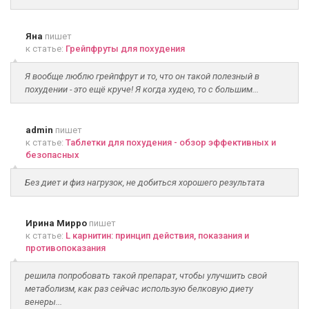
Яна
пишет
к статье:
Грейпфруты для похудения
Я вообще люблю грейпфрут и то, что он такой полезный в
похудении - это ещё круче! Я когда худею, то с большим...
admin
пишет
к статье:
Таблетки для похудения - обзор эффективных и
безопасных
Без диет и физ нагрузок, не добиться хорошего результата
Ирина Мирро
пишет
к статье:
L карнитин: принцип действия, показания и
противопоказания
решила попробовать такой препарат, чтобы улучшить свой
метаболизм, как раз сейчас использую белковую диету
венеры...