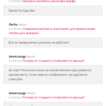
к статье:
Научные молитвы джозефа мэрфи
Храни Господь Вас
Люба
пишет
к статье:
Старинный ритуал в новолуние для привлечения
любви для девушек
Все не правда,ничего ритуалы не работают
Александр
пишет
к статье:
Почему от сладкого появляются прыщи?
За совет Ретасола и иных на изотретиноине надо ремня по
одному месту. Если сами не соображаете, так другим не
советуйте...
Александр
пишет
к статье:
Почему от сладкого появляются прыщи?