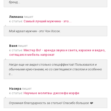
бренд...
Лилиана
пишет
к статье:
Самый лучший мужчина - это...
Мой идеал мужчин - это Чон Хосок.
Ваня
пишет
к статье:
Мистер Во! - аренда звука и света, караоке и видео,
сетящаяся мебель напрокат
Нигде еще не видел столько спецэффектов! Пользовался и
обычными крио-ганами, но со светящимся стволом и особенно
с...
Назира
пишет
к статье:
Научные молитвы джозефа мэрфи
Огромная благодарность за статью! Спасибо большое ❤️