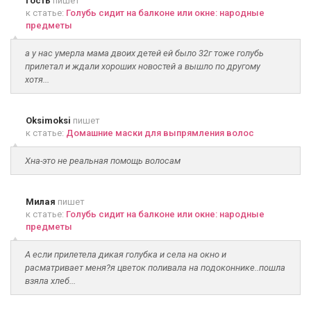
Гость
пишет
к статье:
Голубь сидит на балконе или окне: народные
предметы
а у нас умерла мама двоих детей ей было 32г тоже голубь
прилетал и ждали хороших новостей а вышло по другому
хотя...
Oksimoksi
пишет
к статье:
Домашние маски для выпрямления волос
Хна-это не реальная помощь волосам
Милая
пишет
к статье:
Голубь сидит на балконе или окне: народные
предметы
А если прилетела дикая голубка и села на окно и
расматривает меня?я цветок поливала на подоконнике..пошла
взяла хлеб...