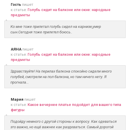
Гость
пишет
к статье:
Голубь сидит на балконе или окне: народные
предметы
Ко мне тоже прилетал голубь сидел на карнизе,умер
сын.Сегодня тоже прилетел боюсь..
АЯНА
пишет
к статье:
Голубь сидит на балконе или окне: народные
предметы
Здравствуйте! На перилах балкона спокойно сидели много
голубей, смотрели на пол балкона, но там ничего нету. Я
прогнала...
Мария
пишет
к статье:
Какое вечернее платье подойдет для вашего типа
фигуры
Подойду немного с другой стороны к вопросу. Как одеваться
это важно, но ещё важнее как раздеваться. Самый дорогой