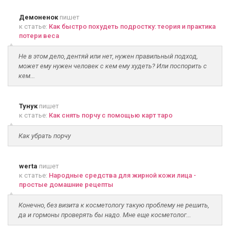
Демоненок
пишет
к статье:
Как быстро похудеть подростку: теория и практика
потери веса
Не в этом дело, дентяй или нет, нужен правильный подход,
может ему нужен человек с кем ему худеть? Или поспорить с
кем...
Тунук
пишет
к статье:
Как снять порчу с помощью карт таро
Как убрать порчу
werta
пишет
к статье:
Народные средства для жирной кожи лица -
простые домашние рецепты
Конечно, без визита к косметологу такую проблему не решить,
да и гормоны проверять бы надо. Мне еще косметолог...