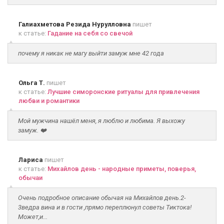
Галиахметова Резида Нурулловна
пишет
к статье:
Гадание на себя со свечой
почему я никак не магу выйти замуж мне 42 года
Ольга Т.
пишет
к статье:
Лучшие симоронские ритуалы для привлечения
любви и романтики
Мой мужчина нашёл меня, я люблю и любима. Я выхожу
замуж. ❤️
Лариса
пишет
к статье:
Михайлов день - народные приметы, поверья,
обычаи
Очень подробное описание обычая на Михайлов день.2-
3ведра вина и в гости ,прямо переплюнул советы Тиктока!
Может,и...