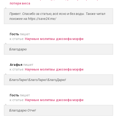
потери веса
Привет. Спасибо за статью, всё ясно и без воды. Также читал
похожее на https://save24.me/
Гость
пишет
к статье:
Научные молитвы джозефа мэрфи
Благодарю
Агафья
пишет
к статье:
Научные молитвы джозефа мэрфи
БлагоЛарю! БлагоЛарю! БлагоДарю!
Гость
пишет
к статье:
Научные молитвы джозефа мэрфи
Благодарю Отче!