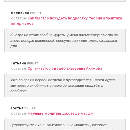
Василиса
пишет
к статье:
Как быстро похудеть подростку: теория и практика
потери веса
быстро не стоит вообще худеть. у меня племяннице смогла на
диете венеры шариповой. консультация диетолога оказалась
для...
Татьяна
пишет
к статье:
Организатор свадеб Екатерина Акимова
Уже во время первой встречи с руководителем Лавки чудес
мы просто влюбились в идею организации свадьбы в
особняке...
Гостья
пишет
к статье:
Научные молитвы джозефа мэрфи
Здравствуйте, очень замечательные молитвы , которые