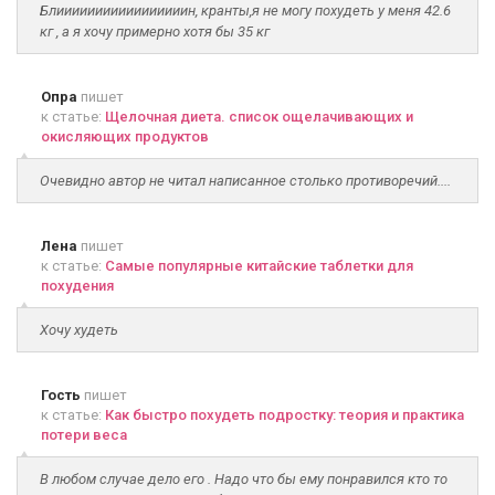
Блииииииииииииииииин, кранты,я не могу похудеть у меня 42.6
кг , а я хочу примерно хотя бы 35 кг
Опра
пишет
к статье:
Щелочная диета. список ощелачивающих и
окисляющих продуктов
Очевидно автор не читал написанное столько противоречий....
Лена
пишет
к статье:
Самые популярные китайские таблетки для
похудения
Хочу худеть
Гость
пишет
к статье:
Как быстро похудеть подростку: теория и практика
потери веса
В любом случае дело его . Надо что бы ему понравился кто то