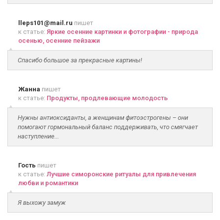
lleps101@mail.ru
пишет
к статье:
Яркие осенние картинки и фотографии - природа
осенью, осенние пейзажи
Спасибо большое за прекрасные картины!
Жанна
пишет
к статье:
Продукты, продлевающие молодость
Нужны антиоксиданты, а женщинам фитоэстрогены – они
помогают гормональный баланс поддерживать, что смягчает
наступление...
Гость
пишет
к статье:
Лучшие симоронские ритуалы для привлечения
любви и романтики
Я выхожу замуж