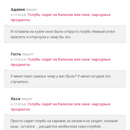
Адалия
пишет
к статье:
Голубь сидит на балконе или окне: народные
предметы
Я готовила на кухне окно было открыто голубь тёмный хотел
залететь я отпугнула к чему бы это
Гость
пишет
к статье:
Голубь сидит на балконе или окне: народные
предметы
У меня тоже самое,к чему у вас было? У меня сегодня это
случилось
Леся
пишет
к статье:
Голубь сидит на балконе или окне: народные
предметы
Просто сидит голубь на карнизе за окном и не уходит, сказала
кыш...остался ... расцветка необычная серо-голубой......