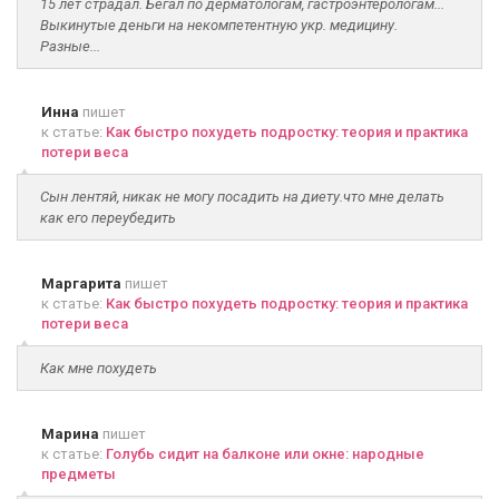
15 лет страдал. Бегал по дерматологам, гастроэнтерологам...
Выкинутые деньги на некомпетентную укр. медицину.
Разные...
Инна
пишет
к статье:
Как быстро похудеть подростку: теория и практика
потери веса
Сын лентяй, никак не могу посадить на диету.что мне делать
как его переубедить
Маргарита
пишет
к статье:
Как быстро похудеть подростку: теория и практика
потери веса
Как мне похудеть
Марина
пишет
к статье:
Голубь сидит на балконе или окне: народные
предметы