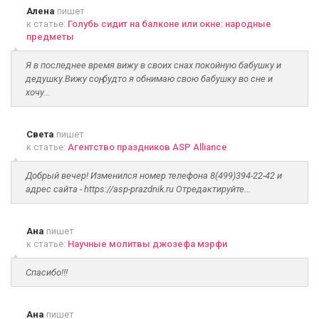
Алена
пишет
к статье:
Голубь сидит на балконе или окне: народные
предметы
Я в последнее время вижу в своих снах покойную бабушку и
дедушку.Вижу соң, будто я обнимаю свою бабушку во сне и
хочу...
Света
пишет
к статье:
Агентство праздников ASP Alliance
Добрый вечер! Изменился номер телефона 8(499)394-22-42 и
адрес сайта - https://asp-prazdnik.ru Отредактируйте...
Ана
пишет
к статье:
Научные молитвы джозефа мэрфи
Спасибо!!!
Ана
пишет