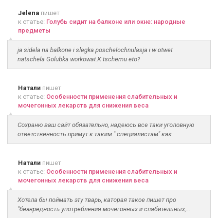
Jelena
пишет
к статье:
Голубь сидит на балконе или окне: народные
предметы
ja sidela na balkone i slegka poschelochnulasja i w otwet
natschela Golubka workowat.K tschemu eto?
Натали
пишет
к статье:
Особенности применения слабительных и
мочегонных лекарств для снижения веса
Сохраню ваш сайт обязательно, надеюсь все таки уголовную
ответственность примут к таким " специалистам" как...
Натали
пишет
к статье:
Особенности применения слабительных и
мочегонных лекарств для снижения веса
Хотела бы поймать эту тварь, каторая такое пишет про
"безвредность употребления мочегонных и слабительных,...