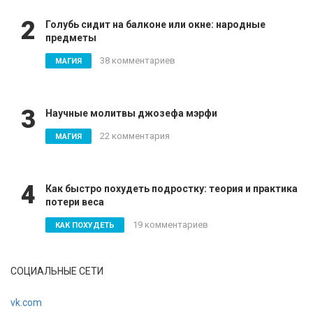
2
Голубь сидит на балконе или окне: народные
предметы
38 комментариев
МАГИЯ
3
Научные молитвы джозефа мэрфи
22 комментария
МАГИЯ
4
Как быстро похудеть подростку: теория и практика
потери веса
19 комментариев
КАК ПОХУДЕТЬ
СОЦИАЛЬНЫЕ СЕТИ
vk.com