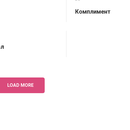
Комплимент
ал
LOAD MORE