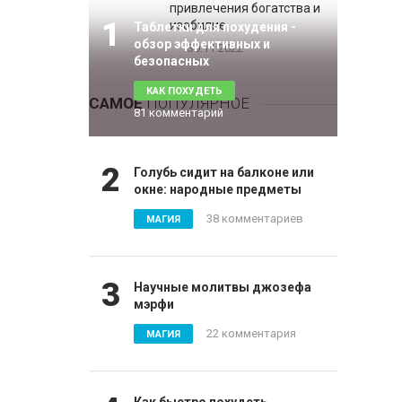
привлечения богатства и
1
изобилие
Таблетки для похудения -
обзор эффективных и
30.11.2022
безопасных
КАК ПОХУДЕТЬ
САМОЕ
ПОПУЛЯРНОЕ
81 комментарий
2
Голубь сидит на балконе или
окне: народные предметы
38 комментариев
МАГИЯ
3
Научные молитвы джозефа
мэрфи
22 комментария
МАГИЯ