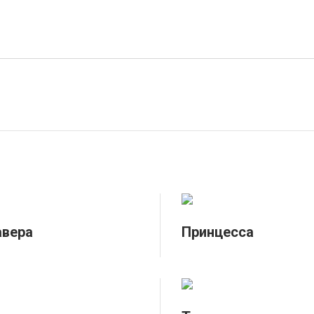
авера
Принцесса