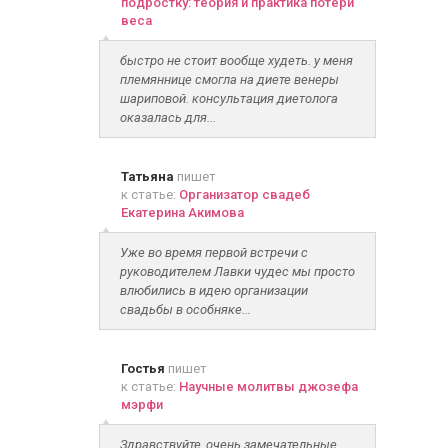
подростку: теория и практика потери
веса
быстро не стоит вообще худеть. у меня
племяннице смогла на диете венеры
шариповой. консультация диетолога
оказалась для...
Татьяна
пишет
к статье:
Организатор свадеб
Екатерина Акимова
Уже во время первой встречи с
руководителем Лавки чудес мы просто
влюбились в идею организации
свадьбы в особняке...
Гостья
пишет
к статье:
Научные молитвы джозефа
мэрфи
Здравствуйте, очень замечательные