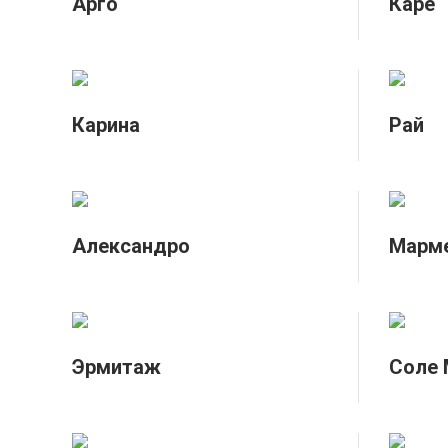
Арго
Каре
Карина
Рай
Александро
Марм
Эрмитаж
Соле