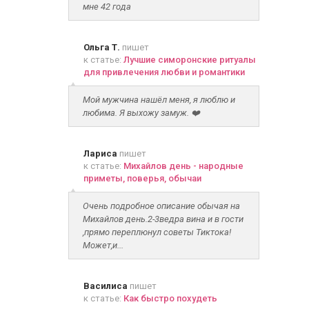
мне 42 года
Ольга Т.
пишет
к статье:
Лучшие симоронские ритуалы
для привлечения любви и романтики
Мой мужчина нашёл меня, я люблю и
любима. Я выхожу замуж. ❤️
Лариса
пишет
к статье:
Михайлов день - народные
приметы, поверья, обычаи
Очень подробное описание обычая на
Михайлов день.2-3ведра вина и в гости
,прямо переплюнул советы Тиктока!
Может,и...
Василиса
пишет
к статье:
Как быстро похудеть