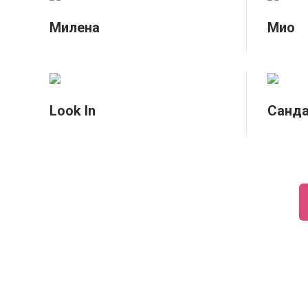
Милена
Мио
Look In
Санд