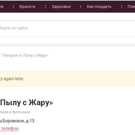
ти
Красота
Здоровье
Как похудеть
Пси
Пекарня «с Пылу с Жару»
y again later.
 Пылу с Жару»
ские и булочные
ш Боровское, д 13
 телефон