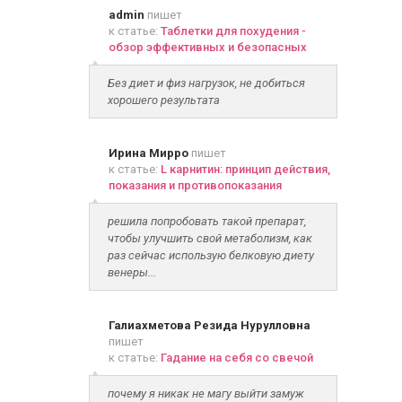
admin
пишет
к статье:
Таблетки для похудения -
обзор эффективных и безопасных
Без диет и физ нагрузок, не добиться
хорошего результата
Ирина Мирро
пишет
к статье:
L карнитин: принцип действия,
показания и противопоказания
решила попробовать такой препарат,
чтобы улучшить свой метаболизм, как
раз сейчас использую белковую диету
венеры...
Галиахметова Резида Нурулловна
пишет
к статье:
Гадание на себя со свечой
почему я никак не магу выйти замуж