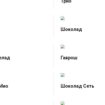
Трио
Шоколад
елад
Гаврош
 Мио
Шоколад Сеть