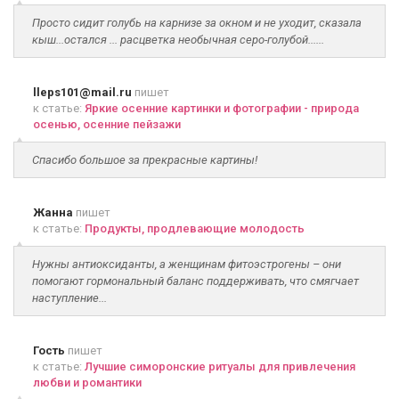
Просто сидит голубь на карнизе за окном и не уходит, сказала
кыш...остался ... расцветка необычная серо-голубой......
lleps101@mail.ru
пишет
к статье:
Яркие осенние картинки и фотографии - природа
осенью, осенние пейзажи
Спасибо большое за прекрасные картины!
Жанна
пишет
к статье:
Продукты, продлевающие молодость
Нужны антиоксиданты, а женщинам фитоэстрогены – они
помогают гормональный баланс поддерживать, что смягчает
наступление...
Гость
пишет
к статье:
Лучшие симоронские ритуалы для привлечения
любви и романтики