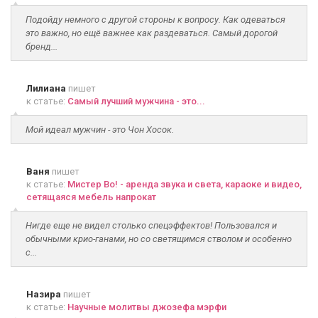
Подойду немного с другой стороны к вопросу. Как одеваться
это важно, но ещё важнее как раздеваться. Самый дорогой
бренд...
Лилиана
пишет
к статье:
Самый лучший мужчина - это...
Мой идеал мужчин - это Чон Хосок.
Ваня
пишет
к статье:
Мистер Во! - аренда звука и света, караоке и видео,
сетящаяся мебель напрокат
Нигде еще не видел столько спецэффектов! Пользовался и
обычными крио-ганами, но со светящимся стволом и особенно
с...
Назира
пишет
к статье:
Научные молитвы джозефа мэрфи