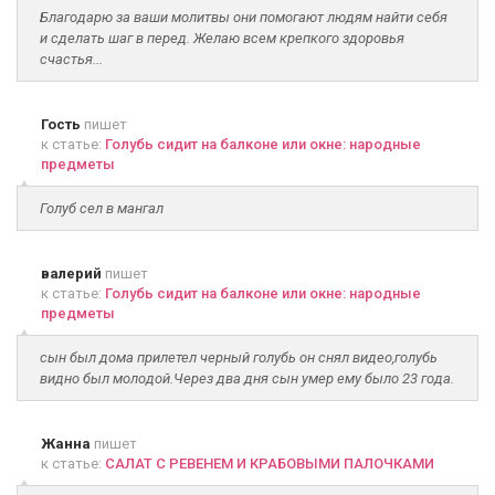
Благодарю за ваши молитвы они помогают людям найти себя
и сделать шаг в перед. Желаю всем крепкого здоровья
счастья...
Гость
пишет
к статье:
Голубь сидит на балконе или окне: народные
предметы
Голуб сел в мангал
валерий
пишет
к статье:
Голубь сидит на балконе или окне: народные
предметы
сын был дома прилетел черный голубь он снял видео,голубь
видно был молодой.Через два дня сын умер ему было 23 года.
Жанна
пишет
к статье:
САЛАТ С РЕВЕНЕМ И КРАБОВЫМИ ПАЛОЧКАМИ