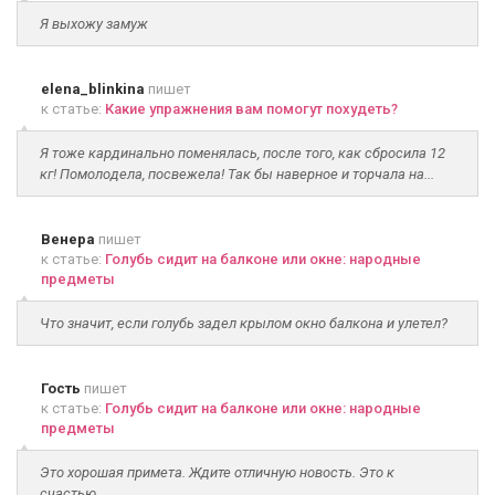
Я выхожу замуж
elena_blinkina
пишет
к статье:
Какие упражнения вам помогут похудеть?
Я тоже кардинально поменялась, после того, как сбросила 12
кг! Помолодела, посвежела! Так бы наверное и торчала на...
Венера
пишет
к статье:
Голубь сидит на балконе или окне: народные
предметы
Что значит, если голубь задел крылом окно балкона и улетел?
Гость
пишет
к статье:
Голубь сидит на балконе или окне: народные
предметы
Это хорошая примета. Ждите отличную новость. Это к
счастью.