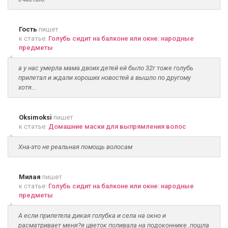
Гость
пишет
к статье:
Голубь сидит на балконе или окне: народные
предметы
а у нас умерла мама двоих детей ей было 32г тоже голубь
прилетал и ждали хороших новостей а вышло по другому
хотя...
Oksimoksi
пишет
к статье:
Домашние маски для выпрямления волос
Хна-это не реальная помощь волосам
Милая
пишет
к статье:
Голубь сидит на балконе или окне: народные
предметы
А если прилетела дикая голубка и села на окно и
расматривает меня?я цветок поливала на подоконнике..пошла