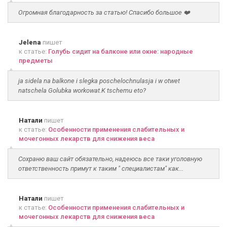
Огромная благодарность за статью! Спасибо большое ❤️
Jelena
пишет
к статье:
Голубь сидит на балконе или окне: народные
предметы
ja sidela na balkone i slegka poschelochnulasja i w otwet
natschela Golubka workowat.K tschemu eto?
Натали
пишет
к статье:
Особенности применения слабительных и
мочегонных лекарств для снижения веса
Сохраню ваш сайт обязательно, надеюсь все таки уголовную
ответственность примут к таким " специалистам" как...
Натали
пишет
к статье:
Особенности применения слабительных и
мочегонных лекарств для снижения веса