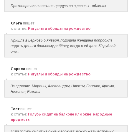
Протоворечия в составе продуктов в разных таблицах.
Ольга
пишет
к статье:
Ритуалы и обряды на рождество
Пришла в церковь 6 января, подошла женщина попросила
подать деньги больному ребёнку, когда я ей дала 50 рублей
она...
Лариса
пишет
к статье:
Ритуалы и обряды на рождество
За здравие..Марины, Александры, Никиты, Евгении, Артема,
Николая, Романа
Тест
пишет
к статье:
Голубь сидит на балконе или окне: народные
предметы
Если голубь сидит на окне и воркует, нужно жать встречи с