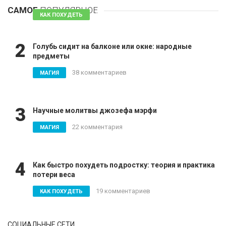
САМОЕ
ПОПУЛЯРНОЕ
81 комментарий
КАК ПОХУДЕТЬ
2
Голубь сидит на балконе или окне: народные
предметы
38 комментариев
МАГИЯ
3
Научные молитвы джозефа мэрфи
22 комментария
МАГИЯ
4
Как быстро похудеть подростку: теория и практика
потери веса
19 комментариев
КАК ПОХУДЕТЬ
СОЦИАЛЬНЫЕ СЕТИ