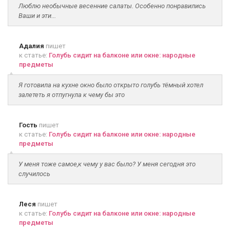
Люблю необычные весенние салаты. Особенно понравились
Ваши и эти...
Адалия
пишет
к статье:
Голубь сидит на балконе или окне: народные
предметы
Я готовила на кухне окно было открыто голубь тёмный хотел
залететь я отпугнула к чему бы это
Гость
пишет
к статье:
Голубь сидит на балконе или окне: народные
предметы
У меня тоже самое,к чему у вас было? У меня сегодня это
случилось
Леся
пишет
к статье:
Голубь сидит на балконе или окне: народные
предметы