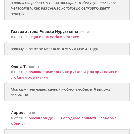
решила попробовать такой препарат, чтобы улучшить свой
метаболизм, как раз сейчас использую белковую диету
венеры...
Галиахметова Резида Нурулловна
пишет
к статье:
Гадание на себя со свечой
почему я никак не магу выйти замуж мне 42 года
Ольга Т.
пишет
к статье:
Лучшие симоронские ритуалы для привлечения
любви и романтики
Мой мужчина нашёл меня, я люблю и любима. Я выхожу
замуж. ❤️
Лариса
пишет
к статье:
Михайлов день - народные приметы, поверья,
обычаи