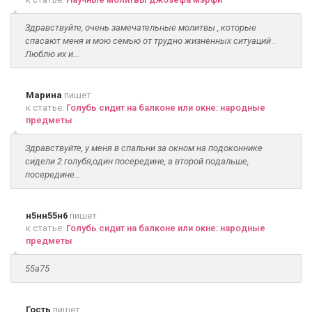
Здравствуйте, очень замечательные молитвы , которые
спасают меня и мою семью от трудно жизненных ситуаций .
Люблю их и...
Марина
пишет
к статье:
Голубь сидит на балконе или окне: народные
предметы
Здравствуйте, у меня в спальни за окном на подоконнике
сидели 2 голубя,один посередине, а второй подальше,
посередине...
н5нн55н6
пишет
к статье:
Голубь сидит на балконе или окне: народные
предметы
55а75
Гость
пишет