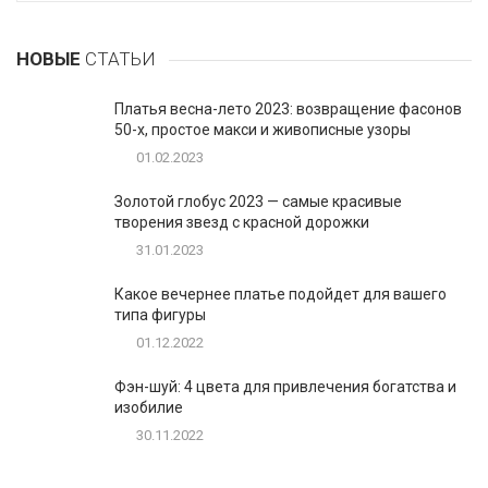
НОВЫЕ
СТАТЬИ
Платья весна-лето 2023: возвращение фасонов
50-х, простое макси и живописные узоры
01.02.2023
Золотой глобус 2023 — самые красивые
творения звезд с красной дорожки
31.01.2023
Какое вечернее платье подойдет для вашего
типа фигуры
01.12.2022
Фэн-шуй: 4 цвета для привлечения богатства и
изобилие
30.11.2022
1
Таблетки для похудения - обзор эффективных и
безопасных