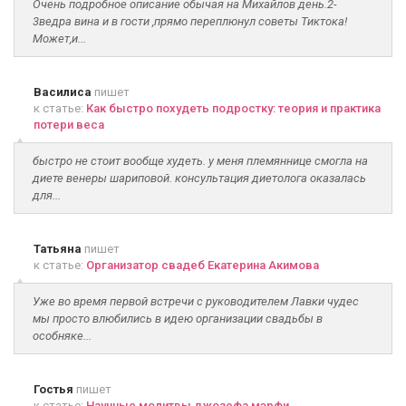
Очень подробное описание обычая на Михайлов день.2-
3ведра вина и в гости ,прямо переплюнул советы Тиктока!
Может,и...
Василиса
пишет
к статье:
Как быстро похудеть подростку: теория и практика
потери веса
быстро не стоит вообще худеть. у меня племяннице смогла на
диете венеры шариповой. консультация диетолога оказалась
для...
Татьяна
пишет
к статье:
Организатор свадеб Екатерина Акимова
Уже во время первой встречи с руководителем Лавки чудес
мы просто влюбились в идею организации свадьбы в
особняке...
Гостья
пишет
к статье:
Научные молитвы джозефа мэрфи