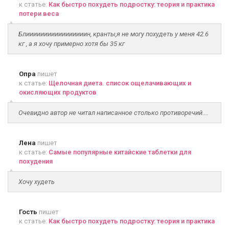
к статье:
Как быстро похудеть подростку: теория и практика
потери веса
Блииииииииииииииииин, кранты,я не могу похудеть у меня 42.6
кг , а я хочу примерно хотя бы 35 кг
Опра
пишет
к статье:
Щелочная диета. список ощелачивающих и
окисляющих продуктов
Очевидно автор не читал написанное столько противоречий....
Лена
пишет
к статье:
Самые популярные китайские таблетки для
похудения
Хочу худеть
Гость
пишет
к статье:
Как быстро похудеть подростку: теория и практика