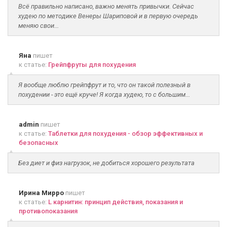
Всё правильно написано, важно менять привычки. Сейчас
худею по методике Венеры Шариповой и в первую очередь
меняю свои...
Яна
пишет
к статье:
Грейпфруты для похудения
Я вообще люблю грейпфрут и то, что он такой полезный в
похудении - это ещё круче! Я когда худею, то с большим...
admin
пишет
к статье:
Таблетки для похудения - обзор эффективных и
безопасных
Без диет и физ нагрузок, не добиться хорошего результата
Ирина Мирро
пишет
к статье:
L карнитин: принцип действия, показания и
противопоказания