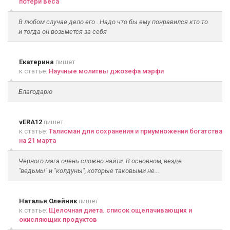
потери веса
В любом случае дело его . Надо что бы ему понравился кто то
и тогда он возьмется за себя
Екатерина
пишет
к статье:
Научные молитвы джозефа мэрфи
Благодарю
vERA12
пишет
к статье:
Талисман для сохранения и приумножения богатства
на 21 марта
Чёрного мага очень сложно найти. В основном, везде
"ведьмы" и "колдуны", которые таковыми не...
Наталья Олейник
пишет
к статье:
Щелочная диета. список ощелачивающих и
окисляющих продуктов