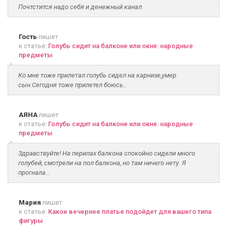
Почтстится надо себя и денежный канал
Гость
пишет
к статье:
Голубь сидит на балконе или окне: народные
предметы
Ко мне тоже прилетал голубь сидел на карнизе,умер
сын.Сегодня тоже прилетел боюсь..
АЯНА
пишет
к статье:
Голубь сидит на балконе или окне: народные
предметы
Здравствуйте! На перилах балкона спокойно сидели много
голубей, смотрели на пол балкона, но там ничего нету. Я
прогнала...
Мария
пишет
к статье:
Какое вечернее платье подойдет для вашего типа
фигуры