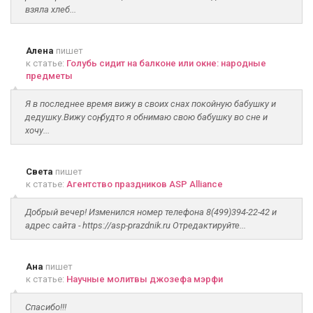
взяла хлеб...
Алена
пишет
к статье:
Голубь сидит на балконе или окне: народные
предметы
Я в последнее время вижу в своих снах покойную бабушку и
дедушку.Вижу соң, будто я обнимаю свою бабушку во сне и
хочу...
Света
пишет
к статье:
Агентство праздников ASP Alliance
Добрый вечер! Изменился номер телефона 8(499)394-22-42 и
адрес сайта - https://asp-prazdnik.ru Отредактируйте...
Ана
пишет
к статье:
Научные молитвы джозефа мэрфи
Спасибо!!!