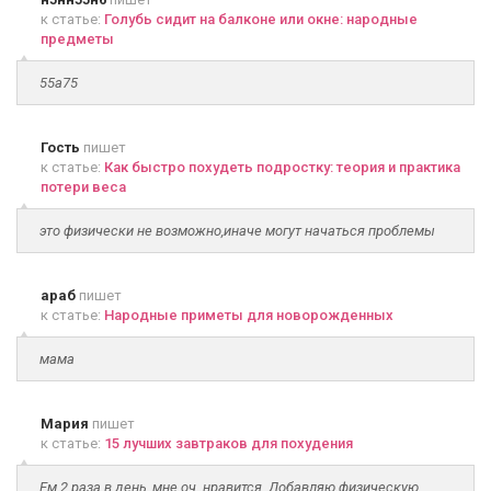
к статье:
Голубь сидит на балконе или окне: народные
предметы
55а75
Гость
пишет
к статье:
Как быстро похудеть подростку: теория и практика
потери веса
это физически не возможно,иначе могут начаться проблемы
араб
пишет
к статье:
Народные приметы для новорожденных
мама
Мария
пишет
к статье:
15 лучших завтраков для похудения
Ем 2 раза в день, мне оч. нравится. Добавляю физическую