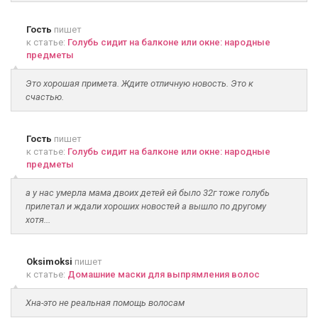
Гость
пишет
к статье:
Голубь сидит на балконе или окне: народные
предметы
Это хорошая примета. Ждите отличную новость. Это к
счастью.
Гость
пишет
к статье:
Голубь сидит на балконе или окне: народные
предметы
а у нас умерла мама двоих детей ей было 32г тоже голубь
прилетал и ждали хороших новостей а вышло по другому
хотя...
Oksimoksi
пишет
к статье:
Домашние маски для выпрямления волос
Хна-это не реальная помощь волосам