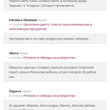
Чёрного мага очень сложно найти. В основном, везде
"ведьмы" и "колдуны", которые таковыми не...
Наталья Олейник
пишет
к статье:
Щелочная диета. список ощелачивающих и
окисляющих продуктов
Протоворечия в составе продуктов в разных таблицах.
Ольга
пишет
к статье:
Ритуалы и обряды на рождество
Пришла в церковь 6 января, подошла женщина попросила
подать деньги больному ребёнку, когда я ей дала 50 рублей
она...
Лариса
пишет
к статье:
Ритуалы и обряды на рождество
За здравие..Марины, Александры, Никиты, Евгении, Артема,