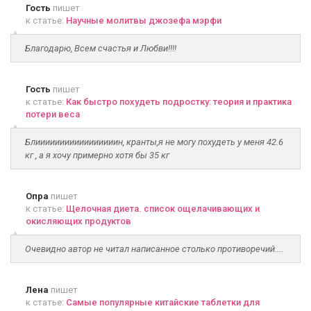
Гость
пишет
к статье:
Научные молитвы джозефа мэрфи
Благодарю, Всем счастья и Любви!!!!
Гость
пишет
к статье:
Как быстро похудеть подростку: теория и практика
потери веса
Блииииииииииииииииин, кранты,я не могу похудеть у меня 42.6
кг , а я хочу примерно хотя бы 35 кг
Опра
пишет
к статье:
Щелочная диета. список ощелачивающих и
окисляющих продуктов
Очевидно автор не читал написанное столько противоречий....
Лена
пишет
к статье:
Самые популярные китайские таблетки для