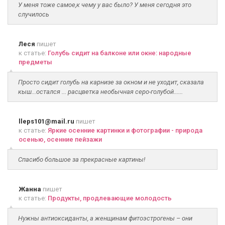
У меня тоже самое,к чему у вас было? У меня сегодня это
случилось
Леся
пишет
к статье:
Голубь сидит на балконе или окне: народные
предметы
Просто сидит голубь на карнизе за окном и не уходит, сказала
кыш...остался ... расцветка необычная серо-голубой......
lleps101@mail.ru
пишет
к статье:
Яркие осенние картинки и фотографии - природа
осенью, осенние пейзажи
Спасибо большое за прекрасные картины!
Жанна
пишет
к статье:
Продукты, продлевающие молодость
Нужны антиоксиданты, а женщинам фитоэстрогены – они