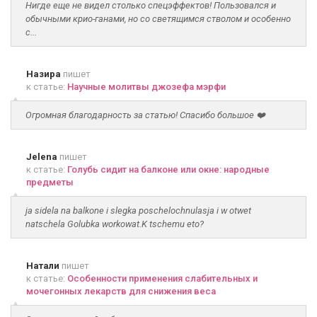
Нигде еще не видел столько спецэффектов! Пользовался и
обычными крио-ганами, но со светящимся стволом и особенно
с...
Назира
пишет
к статье:
Научные молитвы джозефа мэрфи
Огромная благодарность за статью! Спасибо большое ❤️
Jelena
пишет
к статье:
Голубь сидит на балконе или окне: народные
предметы
ja sidela na balkone i slegka poschelochnulasja i w otwet
natschela Golubka workowat.K tschemu eto?
Натали
пишет
к статье:
Особенности применения слабительных и
мочегонных лекарств для снижения веса