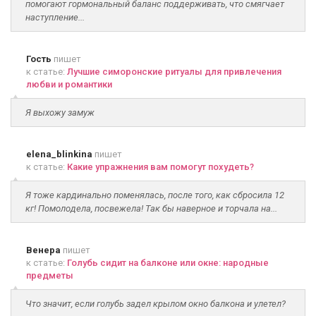
помогают гормональный баланс поддерживать, что смягчает
наступление...
Гость
пишет
к статье:
Лучшие симоронские ритуалы для привлечения
любви и романтики
Я выхожу замуж
elena_blinkina
пишет
к статье:
Какие упражнения вам помогут похудеть?
Я тоже кардинально поменялась, после того, как сбросила 12
кг! Помолодела, посвежела! Так бы наверное и торчала на...
Венера
пишет
к статье:
Голубь сидит на балконе или окне: народные
предметы
Что значит, если голубь задел крылом окно балкона и улетел?