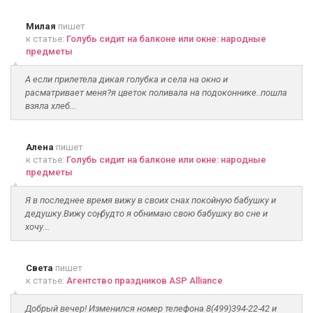
Милая
пишет
к статье:
Голубь сидит на балконе или окне: народные
предметы
А если прилетела дикая голубка и села на окно и
расматривает меня?я цветок поливала на подоконнике..пошла
взяла хлеб...
Алена
пишет
к статье:
Голубь сидит на балконе или окне: народные
предметы
Я в последнее время вижу в своих снах покойную бабушку и
дедушку.Вижу соң, будто я обнимаю свою бабушку во сне и
хочу...
Света
пишет
к статье:
Агентство праздников ASP Alliance
Добрый вечер! Изменился номер телефона 8(499)394-22-42 и