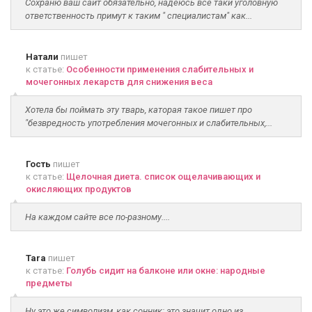
Сохраню ваш сайт обязательно, надеюсь все таки уголовную
ответственность примут к таким " специалистам" как...
Натали
пишет
к статье:
Особенности применения слабительных и
мочегонных лекарств для снижения веса
Хотела бы поймать эту тварь, каторая такое пишет про
"безвредность употребления мочегонных и слабительных,...
Гость
пишет
к статье:
Щелочная диета. список ощелачивающих и
окисляющих продуктов
На каждом сайте все по-разному....
Tara
пишет
к статье:
Голубь сидит на балконе или окне: народные
предметы
Ну это же символизм, как сонник: это значит одно из