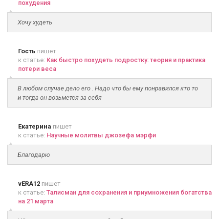
похудения
Хочу худеть
Гость
пишет
к статье:
Как быстро похудеть подростку: теория и практика
потери веса
В любом случае дело его . Надо что бы ему понравился кто то
и тогда он возьмется за себя
Екатерина
пишет
к статье:
Научные молитвы джозефа мэрфи
Благодарю
vERA12
пишет
к статье:
Талисман для сохранения и приумножения богатства
на 21 марта