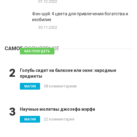
01.12.2022
Фэн-шуй: 4 цвета для привлечения богатства и
изобилие
30.11.2022
1
Таблетки для похудения - обзор эффективных и
безопасных
САМОЕ
ПОПУЛЯРНОЕ
81 комментарий
КАК ПОХУДЕТЬ
2
Голубь сидит на балконе или окне: народные
предметы
38 комментариев
МАГИЯ
3
Научные молитвы джозефа мэрфи
22 комментария
МАГИЯ