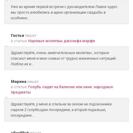
Уже во время первой встречи с руководителем Лавки чудес
мы просто влюбились в идею организации свадьбы в
особняке...
Гостья
пишет
к статье:
Научные молитвы джозефа мэрфи
Здравствуйте, очень замечательные молитвы , которые
спасают меня и мою семью от трудно жизненных ситуаций .
Люблю их и...
Марина
пишет
к статье:
Голубь сидит на балконе или окне: народные
предметы
Здравствуйте, у меня в спальни за окном на подоконнике
сидели 2 голубя,один посередине, а второй подальше,
посередине...
н5нн55н6
пишет