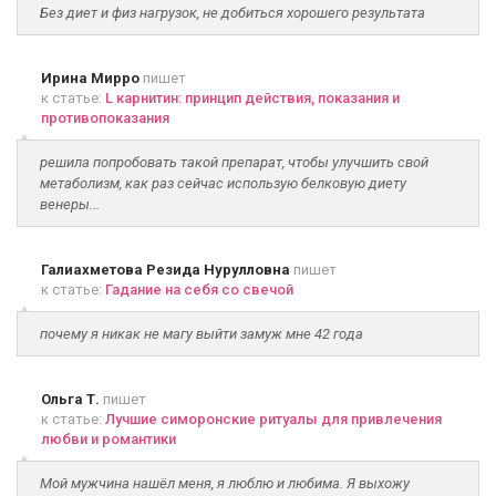
Без диет и физ нагрузок, не добиться хорошего результата
Ирина Мирро
пишет
к статье:
L карнитин: принцип действия, показания и
противопоказания
решила попробовать такой препарат, чтобы улучшить свой
метаболизм, как раз сейчас использую белковую диету
венеры...
Галиахметова Резида Нурулловна
пишет
к статье:
Гадание на себя со свечой
почему я никак не магу выйти замуж мне 42 года
Ольга Т.
пишет
к статье:
Лучшие симоронские ритуалы для привлечения
любви и романтики
Мой мужчина нашёл меня, я люблю и любима. Я выхожу