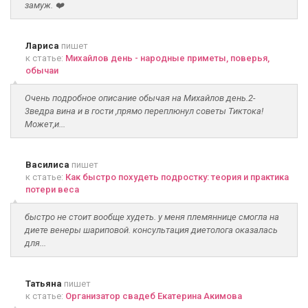
замуж. ❤️
Лариса
пишет
к статье:
Михайлов день - народные приметы, поверья,
обычаи
Очень подробное описание обычая на Михайлов день.2-
3ведра вина и в гости ,прямо переплюнул советы Тиктока!
Может,и...
Василиса
пишет
к статье:
Как быстро похудеть подростку: теория и практика
потери веса
быстро не стоит вообще худеть. у меня племяннице смогла на
диете венеры шариповой. консультация диетолога оказалась
для...
Татьяна
пишет
к статье:
Организатор свадеб Екатерина Акимова