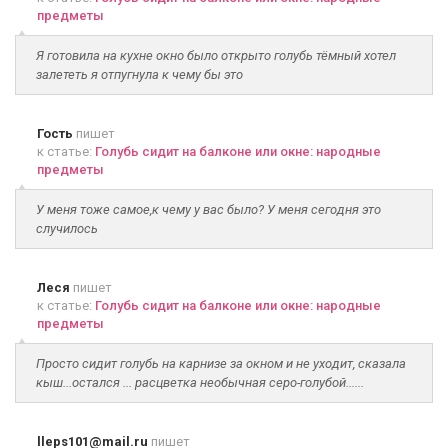
предметы
Я готовила на кухне окно было открыто голубь тёмный хотел
залететь я отпугнула к чему бы это
Гость
пишет
к статье:
Голубь сидит на балконе или окне: народные
предметы
У меня тоже самое,к чему у вас было? У меня сегодня это
случилось
Леся
пишет
к статье:
Голубь сидит на балконе или окне: народные
предметы
Просто сидит голубь на карнизе за окном и не уходит, сказала
кыш...остался ... расцветка необычная серо-голубой......
lleps101@mail.ru
пишет