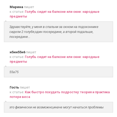
Марина
пишет
к статье:
Голубь сидит на балконе или окне: народные
предметы
Здравствуйте, у меня в спальни за окном на подоконнике
сидели 2 голубя,один посередине, а второй подальше,
посередине...
н5нн55н6
пишет
к статье:
Голубь сидит на балконе или окне: народные
предметы
55а75
Гость
пишет
к статье:
Как быстро похудеть подростку: теория и практика
потери веса
это физически не возможно,иначе могут начаться проблемы