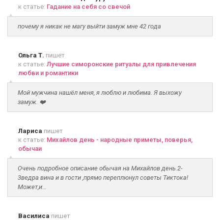
к статье:
Гадание на себя со свечой
почему я никак не магу выйти замуж мне 42 года
Ольга Т.
пишет
к статье:
Лучшие симоронские ритуалы для привлечения
любви и романтики
Мой мужчина нашёл меня, я люблю и любима. Я выхожу
замуж. ❤️
Лариса
пишет
к статье:
Михайлов день - народные приметы, поверья,
обычаи
Очень подробное описание обычая на Михайлов день.2-
3ведра вина и в гости ,прямо переплюнул советы Тиктока!
Может,и...
Василиса
пишет