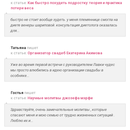
к статье:
Как быстро похудеть подростку: теория и практика
потери веса
быстро не стоит вообще худеть. у меня племяннице смогла на
диете венеры шариповой. консультация диетолога оказалась
для...
Татьяна
пишет
к статье:
Организатор свадеб Екатерина Акимова
Уже во время первой встречи с руководителем Лавки чудес
мы просто влюбились в идею организации свадьбы в
особняке...
Гостья
пишет
к статье:
Научные молитвы джозефа мэрфи
Здравствуйте, очень замечательные молитвы , которые
спасают меня и мою семью от трудно жизненных ситуаций .
Люблю их и...