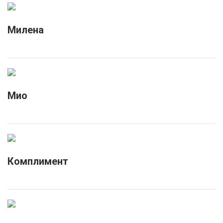
Милена
Мио
Комплимент