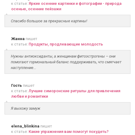
к статье:
Яркие осенние картинки и фотографии - природа
осенью, осенние пейзажи
Спасибо большое за прекрасные картины!
Жанна
пишет
к статье:
Продукты, продлевающие молодость
Нужны антиоксиданты, а женщинам фитоэстрогены – они
помогают гормональный баланс поддерживать, что смягчает
наступление...
Гость
пишет
к статье:
Лучшие симоронские ритуалы для привлечения
любви и романтики
Я выхожу замуж
elena_blinkina
пишет
к статье:
Какие упражнения вам помогут похудеть?