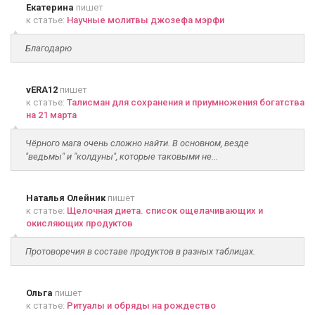
Екатерина
пишет
к статье:
Научные молитвы джозефа мэрфи
Благодарю
vERA12
пишет
к статье:
Талисман для сохранения и приумножения богатства
на 21 марта
Чёрного мага очень сложно найти. В основном, везде
"ведьмы" и "колдуны", которые таковыми не...
Наталья Олейник
пишет
к статье:
Щелочная диета. список ощелачивающих и
окисляющих продуктов
Протоворечия в составе продуктов в разных таблицах.
Ольга
пишет
к статье:
Ритуалы и обряды на рождество