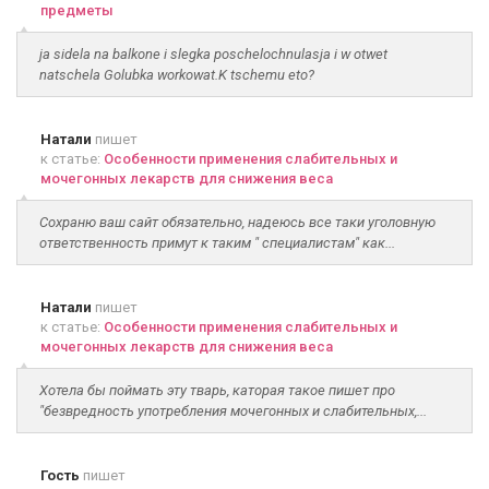
предметы
ja sidela na balkone i slegka poschelochnulasja i w otwet
natschela Golubka workowat.K tschemu eto?
Натали
пишет
к статье:
Особенности применения слабительных и
мочегонных лекарств для снижения веса
Сохраню ваш сайт обязательно, надеюсь все таки уголовную
ответственность примут к таким " специалистам" как...
Натали
пишет
к статье:
Особенности применения слабительных и
мочегонных лекарств для снижения веса
Хотела бы поймать эту тварь, каторая такое пишет про
"безвредность употребления мочегонных и слабительных,...
Гость
пишет