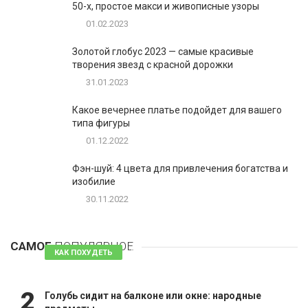
50-х, простое макси и живописные узоры
01.02.2023
Золотой глобус 2023 — самые красивые
творения звезд с красной дорожки
31.01.2023
Какое вечернее платье подойдет для вашего
типа фигуры
01.12.2022
Фэн-шуй: 4 цвета для привлечения богатства и
изобилие
30.11.2022
1
Таблетки для похудения - обзор эффективных и
безопасных
САМОЕ
ПОПУЛЯРНОЕ
81 комментарий
КАК ПОХУДЕТЬ
2
Голубь сидит на балконе или окне: народные