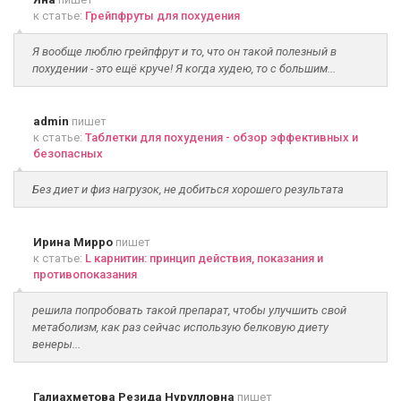
к статье:
Грейпфруты для похудения
Я вообще люблю грейпфрут и то, что он такой полезный в
похудении - это ещё круче! Я когда худею, то с большим...
admin
пишет
к статье:
Таблетки для похудения - обзор эффективных и
безопасных
Без диет и физ нагрузок, не добиться хорошего результата
Ирина Мирро
пишет
к статье:
L карнитин: принцип действия, показания и
противопоказания
решила попробовать такой препарат, чтобы улучшить свой
метаболизм, как раз сейчас использую белковую диету
венеры...
Галиахметова Резида Нурулловна
пишет