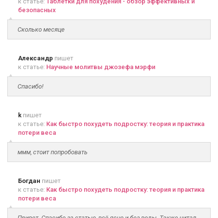
к статье:
Таблетки для похудения - обзор эффективных и
безопасных
Сколько месяце
Александр
пишет
к статье:
Научные молитвы джозефа мэрфи
Спасибо!
k
пишет
к статье:
Как быстро похудеть подростку: теория и практика
потери веса
ммм, стоит попробовать
Богдан
пишет
к статье:
Как быстро похудеть подростку: теория и практика
потери веса
Привет. Спасибо за статью, всё ясно и без воды. Также читал