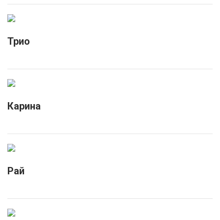
Трио
Карина
Рай