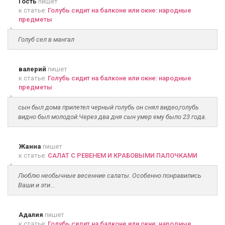
Гость
пишет
к статье:
Голубь сидит на балконе или окне: народные
предметы
Голуб сел в мангал
валерий
пишет
к статье:
Голубь сидит на балконе или окне: народные
предметы
сын был дома прилетел черный голубь он снял видео,голубь
видно был молодой.Через два дня сын умер ему было 23 года.
Жанна
пишет
к статье:
САЛАТ С РЕВЕНЕМ И КРАБОВЫМИ ПАЛОЧКАМИ
Люблю необычные весенние салаты. Особенно понравились
Ваши и эти...
Адалия
пишет
к статье:
Голубь сидит на балконе или окне: народные