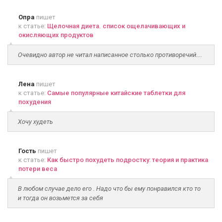
Опра
пишет
к статье:
Щелочная диета. список ощелачивающих и
окисляющих продуктов
Очевидно автор не читал написанное столько противоречий....
Лена
пишет
к статье:
Самые популярные китайские таблетки для
похудения
Хочу худеть
Гость
пишет
к статье:
Как быстро похудеть подростку: теория и практика
потери веса
В любом случае дело его . Надо что бы ему понравился кто то
и тогда он возьмется за себя