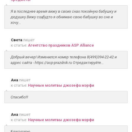
Я в последнее время вижу в своих снах покойную бабушку и
дедушку.Вижу соң, будто я обнимаю свою бабушку во сне и
хочу...
Света
пишет
к статье:
Агентство праздников ASP Alliance
Добрый вечер! Изменился номер телефона 8(499)394-22-42 и
адрес сайта - https://asp-prazdnik.ru Отредактируйте...
Ана
пишет
к статье:
Научные молитвы джозефа мэрфи
Спасибо!!!
Ана
пишет
к статье:
Научные молитвы джозефа мэрфи
Благодарю