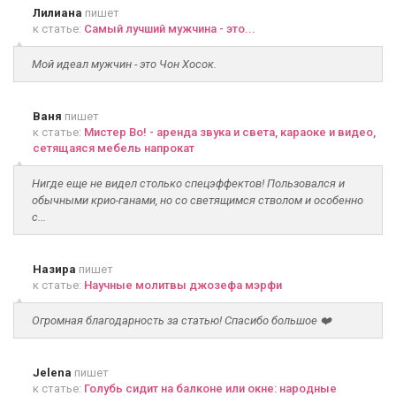
Лилиана
пишет
к статье:
Самый лучший мужчина - это...
Мой идеал мужчин - это Чон Хосок.
Ваня
пишет
к статье:
Мистер Во! - аренда звука и света, караоке и видео,
сетящаяся мебель напрокат
Нигде еще не видел столько спецэффектов! Пользовался и
обычными крио-ганами, но со светящимся стволом и особенно
с...
Назира
пишет
к статье:
Научные молитвы джозефа мэрфи
Огромная благодарность за статью! Спасибо большое ❤️
Jelena
пишет
к статье:
Голубь сидит на балконе или окне: народные