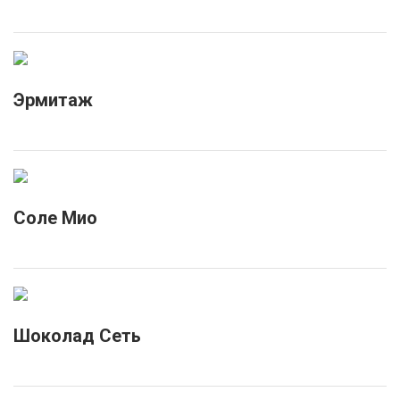
Эрмитаж
Соле Мио
Шоколад Сеть