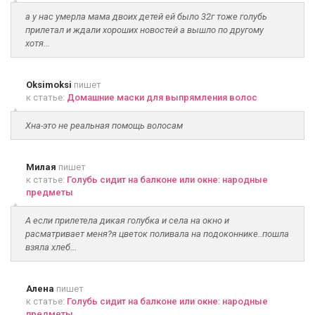
а у нас умерла мама двоих детей ей было 32г тоже голубь
прилетал и ждали хороших новостей а вышло по другому
хотя...
Oksimoksi
пишет
к статье:
Домашние маски для выпрямления волос
Хна-это не реальная помощь волосам
Милая
пишет
к статье:
Голубь сидит на балконе или окне: народные
предметы
А если прилетела дикая голубка и села на окно и
расматривает меня?я цветок поливала на подоконнике..пошла
взяла хлеб...
Алена
пишет
к статье:
Голубь сидит на балконе или окне: народные
предметы