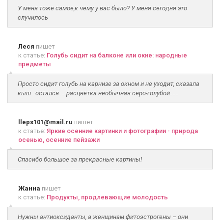
У меня тоже самое,к чему у вас было? У меня сегодня это
случилось
Леся
пишет
к статье:
Голубь сидит на балконе или окне: народные
предметы
Просто сидит голубь на карнизе за окном и не уходит, сказала
кыш...остался ... расцветка необычная серо-голубой......
lleps101@mail.ru
пишет
к статье:
Яркие осенние картинки и фотографии - природа
осенью, осенние пейзажи
Спасибо большое за прекрасные картины!
Жанна
пишет
к статье:
Продукты, продлевающие молодость
Нужны антиоксиданты, а женщинам фитоэстрогены – они