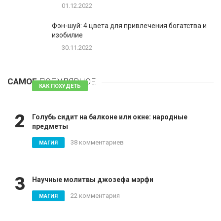
01.12.2022
Фэн-шуй: 4 цвета для привлечения богатства и
изобилие
30.11.2022
1
Таблетки для похудения - обзор эффективных и
безопасных
САМОЕ
ПОПУЛЯРНОЕ
81 комментарий
КАК ПОХУДЕТЬ
2
Голубь сидит на балконе или окне: народные
предметы
38 комментариев
МАГИЯ
3
Научные молитвы джозефа мэрфи
22 комментария
МАГИЯ