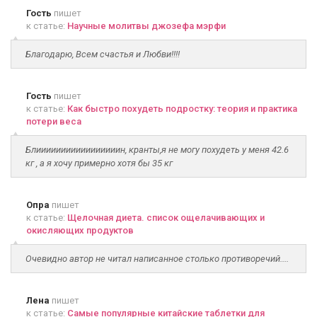
Гость
пишет
к статье:
Научные молитвы джозефа мэрфи
Благодарю, Всем счастья и Любви!!!!
Гость
пишет
к статье:
Как быстро похудеть подростку: теория и практика
потери веса
Блииииииииииииииииин, кранты,я не могу похудеть у меня 42.6
кг , а я хочу примерно хотя бы 35 кг
Опра
пишет
к статье:
Щелочная диета. список ощелачивающих и
окисляющих продуктов
Очевидно автор не читал написанное столько противоречий....
Лена
пишет
к статье:
Самые популярные китайские таблетки для