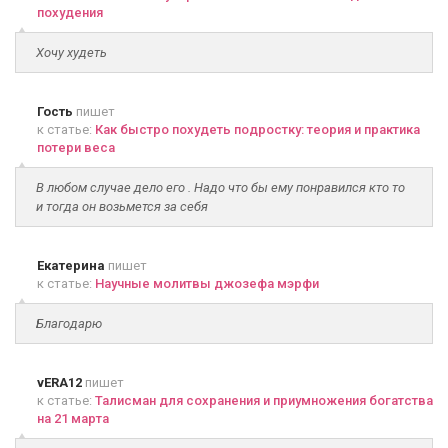
похудения
Хочу худеть
Гость
пишет
к статье:
Как быстро похудеть подростку: теория и практика
потери веса
В любом случае дело его . Надо что бы ему понравился кто то
и тогда он возьмется за себя
Екатерина
пишет
к статье:
Научные молитвы джозефа мэрфи
Благодарю
vERA12
пишет
к статье:
Талисман для сохранения и приумножения богатства
на 21 марта