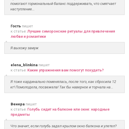
помогают гормональный баланс поддерживать, что смягчает
наступление...
Гость
пишет
к статье:
Лучшие симоронские ритуалы для привлечения
любви и романтики
Я выхожу замуж
elena_blinkina
пишет
к статье:
Какие упражнения вам помогут похудеть?
Я тоже кардинально поменялась, после того, как сбросила 12
кг! Помолодела, посвежела! Так бы наверное и торчала на...
Венера
пишет
к статье:
Голубь сидит на балконе или окне: народные
предметы
Что значит, если голубь задел крылом окно балкона и улетел?