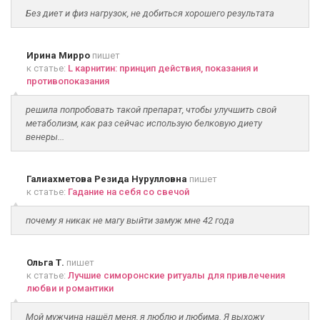
Без диет и физ нагрузок, не добиться хорошего результата
Ирина Мирро
пишет
к статье:
L карнитин: принцип действия, показания и
противопоказания
решила попробовать такой препарат, чтобы улучшить свой
метаболизм, как раз сейчас использую белковую диету
венеры...
Галиахметова Резида Нурулловна
пишет
к статье:
Гадание на себя со свечой
почему я никак не магу выйти замуж мне 42 года
Ольга Т.
пишет
к статье:
Лучшие симоронские ритуалы для привлечения
любви и романтики
Мой мужчина нашёл меня, я люблю и любима. Я выхожу