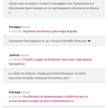
Нигде еще не видел столько спецэффектов! Пользовался и
обычными крио-ганами, но со светящимся стволом и особенно
с...
Назира
пишет
к статье:
Научные молитвы джозефа мэрфи
Огромная благодарность за статью! Спасибо большое ❤️
Jelena
пишет
к статье:
Голубь сидит на балконе или окне: народные
предметы
ja sidela na balkone i slegka poschelochnulasja i w otwet
natschela Golubka workowat.K tschemu eto?
Натали
пишет
к статье:
Особенности применения слабительных и
мочегонных лекарств для снижения веса