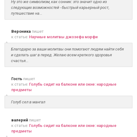
Ну это же символизм, как сонник: это значит одно из
следующих возможностей - быстрый карьерный рост,
путешествие на...
Вероника
пишет
к статье:
Научные молитвы джозефа мэрфи
Благодарю за ваши молитвы они помогают людям найти себя
и сделать шаг в перед. Желаю всем крепкого здоровья
счастья...
Гость
пишет
к статье:
Голубь сидит на балконе или окне: народные
предметы
Голуб сел в мангал
валерий
пишет
к статье:
Голубь сидит на балконе или окне: народные
предметы