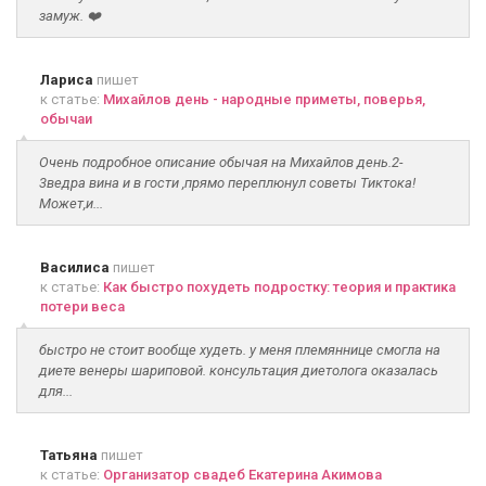
замуж. ❤️
Лариса
пишет
к статье:
Михайлов день - народные приметы, поверья,
обычаи
Очень подробное описание обычая на Михайлов день.2-
3ведра вина и в гости ,прямо переплюнул советы Тиктока!
Может,и...
Василиса
пишет
к статье:
Как быстро похудеть подростку: теория и практика
потери веса
быстро не стоит вообще худеть. у меня племяннице смогла на
диете венеры шариповой. консультация диетолога оказалась
для...
Татьяна
пишет
к статье:
Организатор свадеб Екатерина Акимова