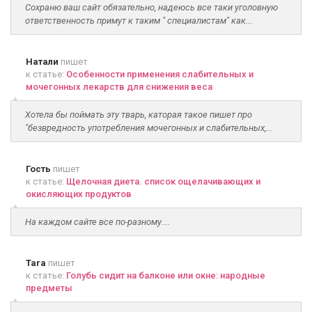
Сохраню ваш сайт обязательно, надеюсь все таки уголовную
ответственность примут к таким " специалистам" как...
Натали
пишет
к статье:
Особенности применения слабительных и
мочегонных лекарств для снижения веса
Хотела бы поймать эту тварь, каторая такое пишет про
"безвредность употребления мочегонных и слабительных,...
Гость
пишет
к статье:
Щелочная диета. список ощелачивающих и
окисляющих продуктов
На каждом сайте все по-разному....
Tara
пишет
к статье:
Голубь сидит на балконе или окне: народные
предметы