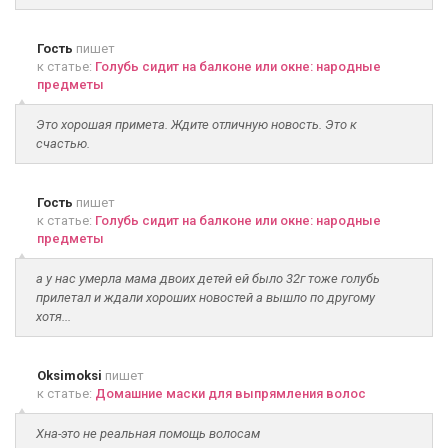
Гость
пишет
к статье:
Голубь сидит на балконе или окне: народные
предметы
Это хорошая примета. Ждите отличную новость. Это к
счастью.
Гость
пишет
к статье:
Голубь сидит на балконе или окне: народные
предметы
а у нас умерла мама двоих детей ей было 32г тоже голубь
прилетал и ждали хороших новостей а вышло по другому
хотя...
Oksimoksi
пишет
к статье:
Домашние маски для выпрямления волос
Хна-это не реальная помощь волосам