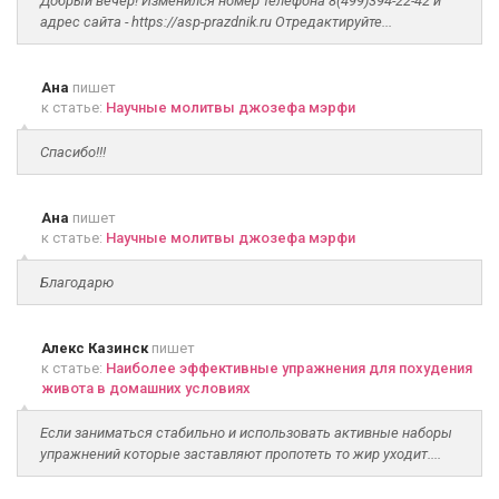
Добрый вечер! Изменился номер телефона 8(499)394-22-42 и
адрес сайта - https://asp-prazdnik.ru Отредактируйте...
Ана
пишет
к статье:
Научные молитвы джозефа мэрфи
Спасибо!!!
Ана
пишет
к статье:
Научные молитвы джозефа мэрфи
Благодарю
Алекс Казинск
пишет
к статье:
Наиболее эффективные упражнения для похудения
живота в домашних условиях
Если заниматься стабильно и использовать активные наборы
упражнений которые заставляют пропотеть то жир уходит....