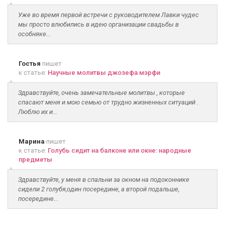
Уже во время первой встречи с руководителем Лавки чудес
мы просто влюбились в идею организации свадьбы в
особняке...
Гостья
пишет
к статье:
Научные молитвы джозефа мэрфи
Здравствуйте, очень замечательные молитвы , которые
спасают меня и мою семью от трудно жизненных ситуаций .
Люблю их и...
Марина
пишет
к статье:
Голубь сидит на балконе или окне: народные
предметы
Здравствуйте, у меня в спальни за окном на подоконнике
сидели 2 голубя,один посередине, а второй подальше,
посередине...