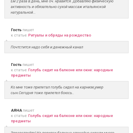
Ем 2 раза в день, мне оч. нравится. Добавляю физическую
активность и обязательно сухой массаж итальянской
натуральной...
Гость
пишет
к статье:
Ритуалы и обряды на рождество
Почтстится надо себя и денежный канал
Гость
пишет
к статье:
Голубь сидит на балконе или окне: народные
предметы
Ко мне тоже прилетал голубь сидел на карнизе,умер
сын.Сегодня тоже прилетел боюсь..
АЯНА
пишет
к статье:
Голубь сидит на балконе или окне: народные
предметы
Здравствуйте! На перилах балкона спокойно сидели много