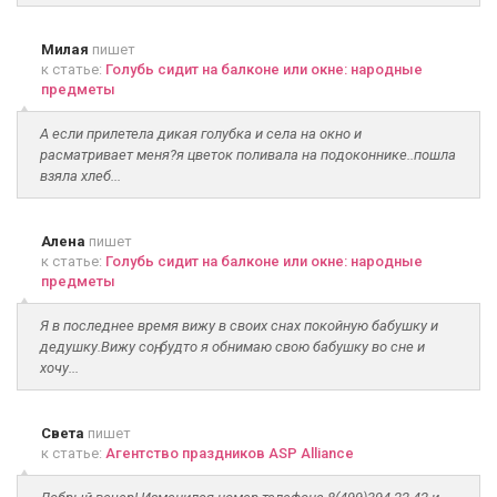
Милая
пишет
к статье:
Голубь сидит на балконе или окне: народные
предметы
А если прилетела дикая голубка и села на окно и
расматривает меня?я цветок поливала на подоконнике..пошла
взяла хлеб...
Алена
пишет
к статье:
Голубь сидит на балконе или окне: народные
предметы
Я в последнее время вижу в своих снах покойную бабушку и
дедушку.Вижу соң, будто я обнимаю свою бабушку во сне и
хочу...
Света
пишет
к статье:
Агентство праздников ASP Alliance