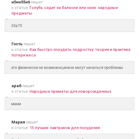
н5нн55н6
пишет
к статье:
Голубь сидит на балконе или окне: народные
предметы
55а75
Гость
пишет
к статье:
Как быстро похудеть подростку: теория и практика
потери веса
это физически не возможно,иначе могут начаться проблемы
араб
пишет
к статье:
Народные приметы для новорожденных
мама
Мария
пишет
к статье:
15 лучших завтраков для похудения