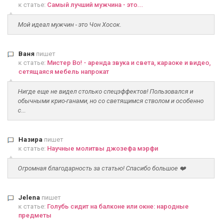
к статье:
Самый лучший мужчина - это...
Мой идеал мужчин - это Чон Хосок.
Ваня
пишет
к статье:
Мистер Во! - аренда звука и света, караоке и видео,
сетящаяся мебель напрокат
Нигде еще не видел столько спецэффектов! Пользовался и
обычными крио-ганами, но со светящимся стволом и особенно
с...
Назира
пишет
к статье:
Научные молитвы джозефа мэрфи
Огромная благодарность за статью! Спасибо большое ❤️
Jelena
пишет
к статье:
Голубь сидит на балконе или окне: народные
предметы