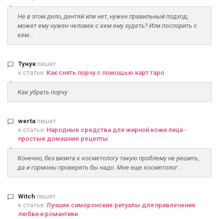
Не в этом дело, дентяй или нет, нужен правильный подход,
может ему нужен человек с кем ему худеть? Или поспорить с
кем...
Тунук
пишет
к статье:
Как снять порчу с помощью карт таро
Как убрать порчу
werta
пишет
к статье:
Народные средства для жирной кожи лица -
простые домашние рецепты
Конечно, без визита к косметологу такую проблему не решить,
да и гормоны проверять бы надо. Мне еще косметолог...
Witch
пишет
к статье:
Лучшие симоронские ритуалы для привлечения
любви и романтики