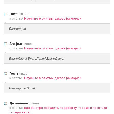
Гость
пишет
к статье:
Научные молитвы джозефа мэрфи
Благодарю
Агафья
пишет
к статье:
Научные молитвы джозефа мэрфи
БлагоЛарю! БлагоЛарю! БлагоДарю!
Гость
пишет
к статье:
Научные молитвы джозефа мэрфи
Благодарю Отче!
Демоненок
пишет
к статье:
Как быстро похудеть подростку: теория и практика
потери веса