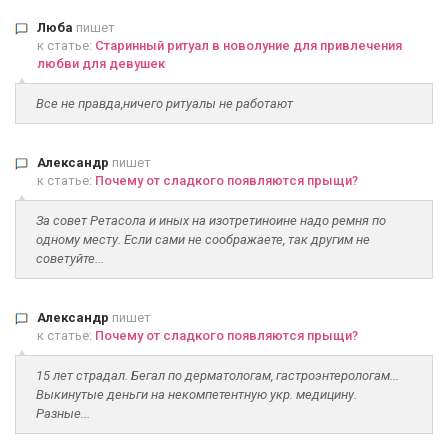
Люба
пишет
к статье:
Старинный ритуал в новолуние для привлечения
любви для девушек
Все не правда,ничего ритуалы не работают
Александр
пишет
к статье:
Почему от сладкого появляются прыщи?
За совет Ретасола и иных на изотретиноине надо ремня по
одному месту. Если сами не соображаете, так другим не
советуйте...
Александр
пишет
к статье:
Почему от сладкого появляются прыщи?
15 лет страдал. Бегал по дерматологам, гастроэнтерологам...
Выкинутые деньги на некомпетентную укр. медицину.
Разные...