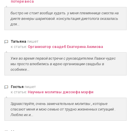
потери веса
быстро не стоит вообще худеть. у меня племяннице смогла на
диете венеры шариповой. консультация диетолога оказалась
для...
Татьяна
пишет
к статье:
Организатор свадеб Екатерина Акимова
Уже во время первой встречи с руководителем Лавки чудес
мы просто влюбились в идею организации свадьбы в
особняке...
Гостья
пишет
к статье:
Научные молитвы джозефа мэрфи
Здравствуйте, очень замечательные молитвы , которые
спасают меня и мою семью от трудно жизненных ситуаций .
Люблю их и...