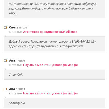
Я в последнее время вижу в своих снах покойную бабушку и
дедушку.Вижу соң, будто я обнимаю свою бабушку во сне и
хочу...
Света
пишет
к статье:
Агентство праздников ASP Alliance
Добрый вечер! Изменился номер телефона 8(499)394-22-42 и
адрес сайта - https://asp-prazdnik.ru Отредактируйте...
Ана
пишет
к статье:
Научные молитвы джозефа мэрфи
Спасибо!!!
Ана
пишет
к статье:
Научные молитвы джозефа мэрфи
Благодарю