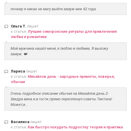
почему я никак не магу выйти замуж мне 42 года
Ольга Т.
пишет
к статье:
Лучшие симоронские ритуалы для привлечения
любви и романтики
Мой мужчина нашёл меня, я люблю и любима. Я выхожу
замуж. ❤️
Лариса
пишет
к статье:
Михайлов день - народные приметы, поверья,
обычаи
Очень подробное описание обычая на Михайлов день.2-
3ведра вина и в гости ,прямо переплюнул советы Тиктока!
Может,и...
Василиса
пишет
к статье:
Как быстро похудеть подростку: теория и практика