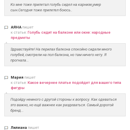
Ко мне тоже прилетал голубь сидел на карнизе,умер
сын.Сегодня тоже прилетел боюсь..
АЯНА
пишет
к статье:
Голубь сидит на балконе или окне: народные
предметы
Здравствуйте! На перилах балкона спокойно сидели много
голубей, смотрели на пол балкона, но там ничего нету. Я
прогнала...
Мария
пишет
к статье:
Какое вечернее платье подойдет для вашего типа
фигуры
Подойду немного с другой стороны к вопросу. Как одеваться
это важно, но ещё важнее как раздеваться. Самый дорогой
бренд...
Лилиана
пишет