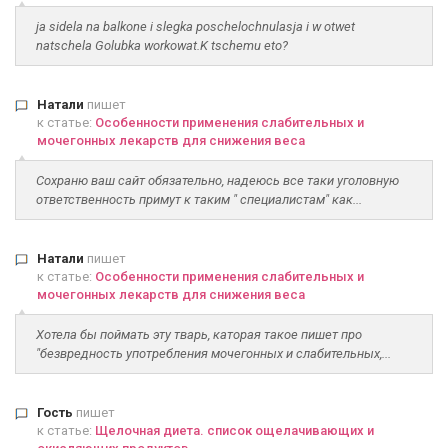
ja sidela na balkone i slegka poschelochnulasja i w otwet
natschela Golubka workowat.K tschemu eto?
Натали
пишет
к статье:
Особенности применения слабительных и
мочегонных лекарств для снижения веса
Сохраню ваш сайт обязательно, надеюсь все таки уголовную
ответственность примут к таким " специалистам" как...
Натали
пишет
к статье:
Особенности применения слабительных и
мочегонных лекарств для снижения веса
Хотела бы поймать эту тварь, каторая такое пишет про
"безвредность употребления мочегонных и слабительных,...
Гость
пишет
к статье:
Щелочная диета. список ощелачивающих и