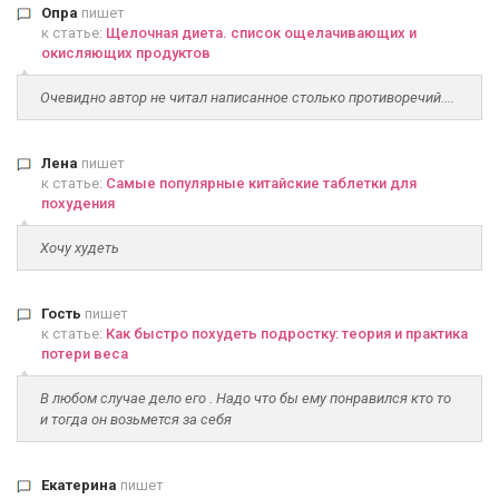
Опра
пишет
к статье:
Щелочная диета. список ощелачивающих и
окисляющих продуктов
Очевидно автор не читал написанное столько противоречий....
Лена
пишет
к статье:
Самые популярные китайские таблетки для
похудения
Хочу худеть
Гость
пишет
к статье:
Как быстро похудеть подростку: теория и практика
потери веса
В любом случае дело его . Надо что бы ему понравился кто то
и тогда он возьмется за себя
Екатерина
пишет