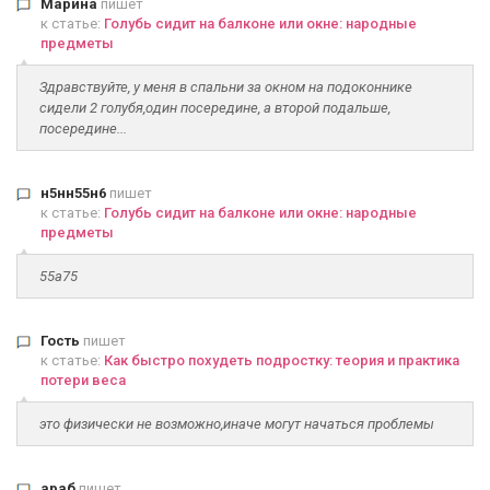
Марина
пишет
к статье:
Голубь сидит на балконе или окне: народные
предметы
Здравствуйте, у меня в спальни за окном на подоконнике
сидели 2 голубя,один посередине, а второй подальше,
посередине...
н5нн55н6
пишет
к статье:
Голубь сидит на балконе или окне: народные
предметы
55а75
Гость
пишет
к статье:
Как быстро похудеть подростку: теория и практика
потери веса
это физически не возможно,иначе могут начаться проблемы
араб
пишет