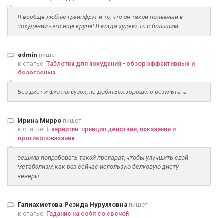
Я вообще люблю грейпфрут и то, что он такой полезный в
похудении - это ещё круче! Я когда худею, то с большим...
admin
пишет
к статье:
Таблетки для похудения - обзор эффективных и
безопасных
Без диет и физ нагрузок, не добиться хорошего результата
Ирина Мирро
пишет
к статье:
L карнитин: принцип действия, показания и
противопоказания
решила попробовать такой препарат, чтобы улучшить свой
метаболизм, как раз сейчас использую белковую диету
венеры...
Галиахметова Резида Нурулловна
пишет
к статье:
Гадание на себя со свечой