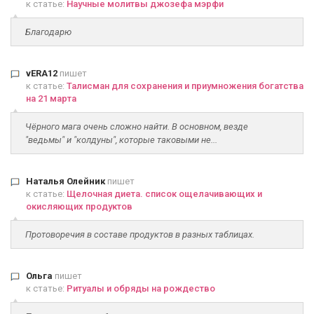
к статье:
Научные молитвы джозефа мэрфи
Благодарю
vERA12
пишет
к статье:
Талисман для сохранения и приумножения богатства
на 21 марта
Чёрного мага очень сложно найти. В основном, везде
"ведьмы" и "колдуны", которые таковыми не...
Наталья Олейник
пишет
к статье:
Щелочная диета. список ощелачивающих и
окисляющих продуктов
Протоворечия в составе продуктов в разных таблицах.
Ольга
пишет
к статье:
Ритуалы и обряды на рождество