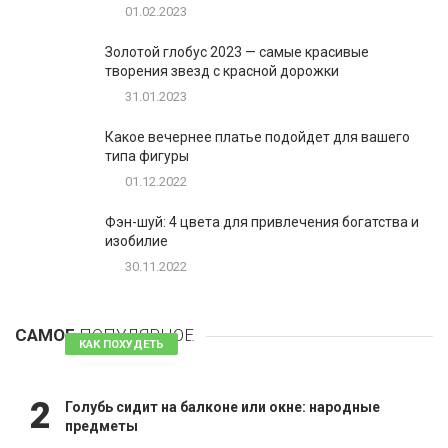
01.02.2023
Золотой глобус 2023 — самые красивые
творения звезд с красной дорожки
31.01.2023
Какое вечернее платье подойдет для вашего
типа фигуры
01.12.2022
Фэн-шуй: 4 цвета для привлечения богатства и
изобилие
30.11.2022
1
Таблетки для похудения - обзор эффективных и
безопасных
САМОЕ
ПОПУЛЯРНОЕ
81 комментарий
КАК ПОХУДЕТЬ
2
Голубь сидит на балконе или окне: народные
предметы