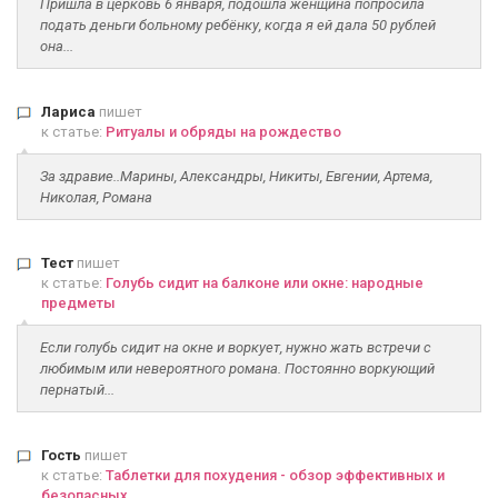
Пришла в церковь 6 января, подошла женщина попросила
подать деньги больному ребёнку, когда я ей дала 50 рублей
она...
Лариса
пишет
к статье:
Ритуалы и обряды на рождество
За здравие..Марины, Александры, Никиты, Евгении, Артема,
Николая, Романа
Тест
пишет
к статье:
Голубь сидит на балконе или окне: народные
предметы
Если голубь сидит на окне и воркует, нужно жать встречи с
любимым или невероятного романа. Постоянно воркующий
пернатый...
Гость
пишет
к статье:
Таблетки для похудения - обзор эффективных и
безопасных