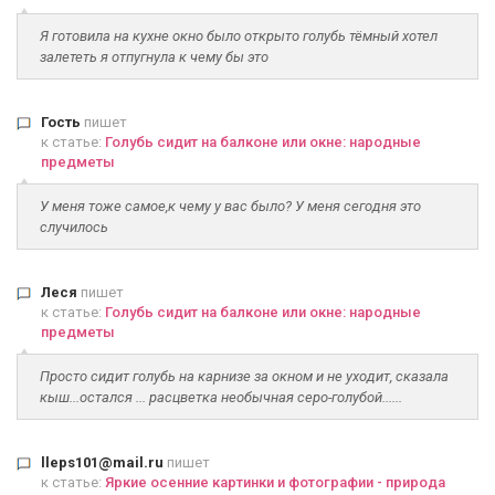
Я готовила на кухне окно было открыто голубь тёмный хотел
залететь я отпугнула к чему бы это
Гость
пишет
к статье:
Голубь сидит на балконе или окне: народные
предметы
У меня тоже самое,к чему у вас было? У меня сегодня это
случилось
Леся
пишет
к статье:
Голубь сидит на балконе или окне: народные
предметы
Просто сидит голубь на карнизе за окном и не уходит, сказала
кыш...остался ... расцветка необычная серо-голубой......
lleps101@mail.ru
пишет
к статье:
Яркие осенние картинки и фотографии - природа