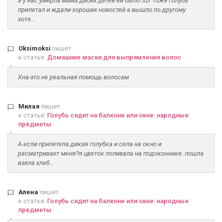
а у нас умерла мама двоих детей ей было 32г тоже голубь
прилетал и ждали хороших новостей а вышло по другому
хотя...
Oksimoksi
пишет
к статье:
Домашние маски для выпрямления волос
Хна-это не реальная помощь волосам
Милая
пишет
к статье:
Голубь сидит на балконе или окне: народные
предметы
А если прилетела дикая голубка и села на окно и
расматривает меня?я цветок поливала на подоконнике..пошла
взяла хлеб...
Алена
пишет
к статье:
Голубь сидит на балконе или окне: народные
предметы