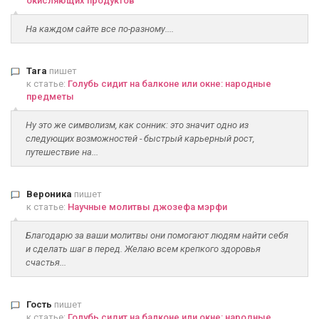
окисляющих продуктов
На каждом сайте все по-разному....
Tara
пишет
к статье:
Голубь сидит на балконе или окне: народные
предметы
Ну это же символизм, как сонник: это значит одно из
следующих возможностей - быстрый карьерный рост,
путешествие на...
Вероника
пишет
к статье:
Научные молитвы джозефа мэрфи
Благодарю за ваши молитвы они помогают людям найти себя
и сделать шаг в перед. Желаю всем крепкого здоровья
счастья...
Гость
пишет
к статье:
Голубь сидит на балконе или окне: народные