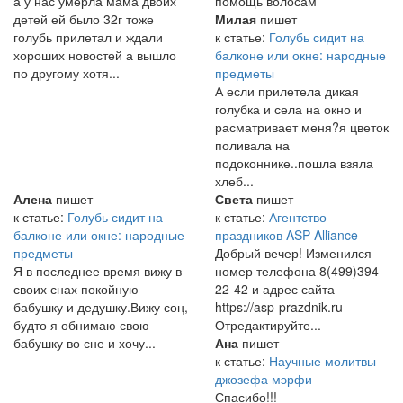
а у нас умерла мама двоих
помощь волосам
детей ей было 32г тоже
Милая
пишет
голубь прилетал и ждали
к статье:
Голубь сидит на
хороших новостей а вышло
балконе или окне: народные
по другому хотя...
предметы
А если прилетела дикая
голубка и села на окно и
расматривает меня?я цветок
поливала на
подоконнике..пошла взяла
хлеб...
Алена
пишет
Света
пишет
к статье:
Голубь сидит на
к статье:
Агентство
балконе или окне: народные
праздников ASP Alliance
предметы
Добрый вечер! Изменился
Я в последнее время вижу в
номер телефона 8(499)394-
своих снах покойную
22-42 и адрес сайта -
бабушку и дедушку.Вижу соң,
https://asp-prazdnik.ru
будто я обнимаю свою
Отредактируйте...
бабушку во сне и хочу...
Ана
пишет
к статье:
Научные молитвы
джозефа мэрфи
Спасибо!!!