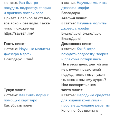
к статье:
Как быстро
к статье:
Научные молитвы
похудеть подростку: теория
джозефа мэрфи
и практика потери веса
Благодарю
Привет. Спасибо за статью,
Агафья
пишет
всё ясно и без воды. Также
к статье:
Научные молитвы
читал похожее на
джозефа мэрфи
https://save24.me/
БлагоЛарю! БлагоЛарю!
БлагоДарю!
Гость
пишет
Демоненок
пишет
к статье:
Научные молитвы
к статье:
Как быстро
джозефа мэрфи
похудеть подростку: теория
Благодарю Отче!
и практика потери веса
Не в этом дело, дентяй или
нет, нужен правильный
подход, может ему нужен
человек с кем ему худеть?
Или поспорить с кем...
Тунук
пишет
werta
пишет
к статье:
Как снять порчу с
к статье:
Народные средства
помощью карт таро
для жирной кожи лица -
Как убрать порчу
простые домашние рецепты
Конечно, без визита к