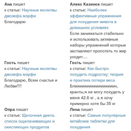
Ана
пишет
Алекс Казинск
пишет
к статье:
Научные молитвы
к статье:
Наиболее
джозефа мэрфи
эффективные упражнения
Благодарю
для похудения живота в
домашних условиях
Если заниматься стабильно
и использовать активные
наборы упражнений которые
заставляют пропотеть то жир
уходит....
Гость
пишет
Гость
пишет
к статье:
Научные молитвы
к статье:
Как быстро
джозефа мэрфи
похудеть подростку: теория
Благодарю, Всем счастья и
и практика потери веса
Любви!!!!
Блииииииииииииииииин,
кранты,я не могу похудеть у
меня 42.6 кг , а я хочу
примерно хотя бы 35 кг
Опра
пишет
Лена
пишет
к статье:
Щелочная диета.
к статье:
Самые популярные
список ощелачивающих и
китайские таблетки для
окисляющих продуктов
похудения