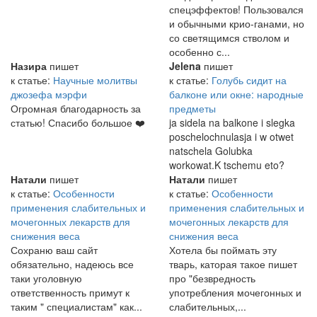
спецэффектов! Пользовался
и обычными крио-ганами, но
со светящимся стволом и
особенно с...
Назира
пишет
Jelena
пишет
к статье:
Научные молитвы
к статье:
Голубь сидит на
джозефа мэрфи
балконе или окне: народные
Огромная благодарность за
предметы
статью! Спасибо большое ❤️
ja sidela na balkone i slegka
poschelochnulasja i w otwet
natschela Golubka
workowat.K tschemu eto?
Натали
пишет
Натали
пишет
к статье:
Особенности
к статье:
Особенности
применения слабительных и
применения слабительных и
мочегонных лекарств для
мочегонных лекарств для
снижения веса
снижения веса
Сохраню ваш сайт
Хотела бы поймать эту
обязательно, надеюсь все
тварь, каторая такое пишет
таки уголовную
про "безвредность
ответственность примут к
употребления мочегонных и
таким " специалистам" как...
слабительных,...