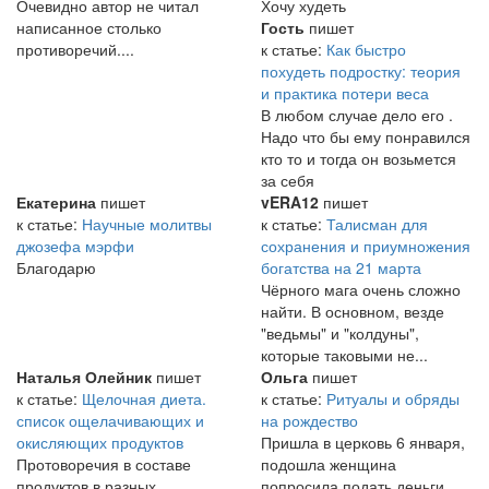
Очевидно автор не читал
Хочу худеть
написанное столько
Гость
пишет
противоречий....
к статье:
Как быстро
похудеть подростку: теория
и практика потери веса
В любом случае дело его .
Надо что бы ему понравился
кто то и тогда он возьмется
за себя
Екатерина
пишет
vERA12
пишет
к статье:
Научные молитвы
к статье:
Талисман для
джозефа мэрфи
сохранения и приумножения
Благодарю
богатства на 21 марта
Чёрного мага очень сложно
найти. В основном, везде
"ведьмы" и "колдуны",
которые таковыми не...
Наталья Олейник
пишет
Ольга
пишет
к статье:
Щелочная диета.
к статье:
Ритуалы и обряды
список ощелачивающих и
на рождество
окисляющих продуктов
Пришла в церковь 6 января,
Протоворечия в составе
подошла женщина
продуктов в разных
попросила подать деньги