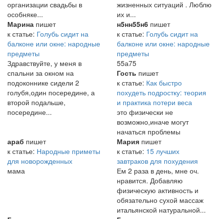
организации свадьбы в
жизненных ситуаций . Люблю
особняке...
их и...
Марина
пишет
н5нн55н6
пишет
к статье:
Голубь сидит на
к статье:
Голубь сидит на
балконе или окне: народные
балконе или окне: народные
предметы
предметы
Здравствуйте, у меня в
55а75
спальни за окном на
Гость
пишет
подоконнике сидели 2
к статье:
Как быстро
голубя,один посередине, а
похудеть подростку: теория
второй подальше,
и практика потери веса
посередине...
это физически не
возможно,иначе могут
начаться проблемы
араб
пишет
Мария
пишет
к статье:
Народные приметы
к статье:
15 лучших
для новорожденных
завтраков для похудения
мама
Ем 2 раза в день, мне оч.
нравится. Добавляю
физическую активность и
обязательно сухой массаж
итальянской натуральной...