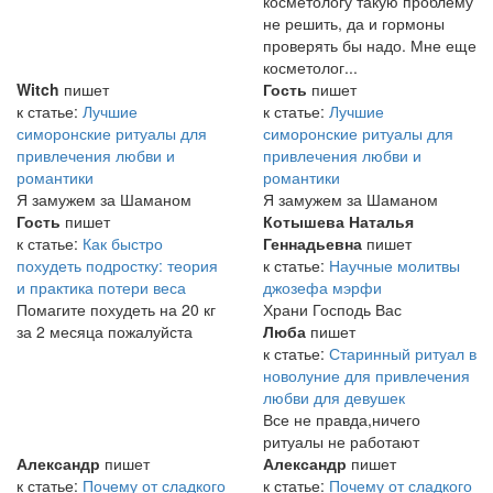
косметологу такую проблему
не решить, да и гормоны
проверять бы надо. Мне еще
косметолог...
Witch
пишет
Гость
пишет
к статье:
Лучшие
к статье:
Лучшие
симоронские ритуалы для
симоронские ритуалы для
привлечения любви и
привлечения любви и
романтики
романтики
Я замужем за Шаманом
Я замужем за Шаманом
Гость
пишет
Котышева Наталья
к статье:
Как быстро
Геннадьевна
пишет
похудеть подростку: теория
к статье:
Научные молитвы
и практика потери веса
джозефа мэрфи
Помагите похудеть на 20 кг
Храни Господь Вас
за 2 месяца пожалуйста
Люба
пишет
к статье:
Старинный ритуал в
новолуние для привлечения
любви для девушек
Все не правда,ничего
ритуалы не работают
Александр
пишет
Александр
пишет
к статье:
Почему от сладкого
к статье:
Почему от сладкого