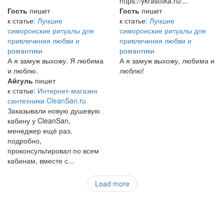
https://ykrasotka.ru/...
Гость
пишет
Гость
пишет
к статье:
Лучшие
к статье:
Лучшие
симоронские ритуалы для
симоронские ритуалы для
привлечения любви и
привлечения любви и
романтики
романтики
А я замуж выхожу. Я любима
А я замуж выхожу, любима и
и люблю.
люблю!
Айгуль
пишет
к статье:
Интернет-магазин
сантехники CleanSan.ru
Заказывали новую душевую
кабину у CleanSan,
менеджер ещё раз,
подробно,
проконсультировал по всем
кабинам, вместе с...
Load more