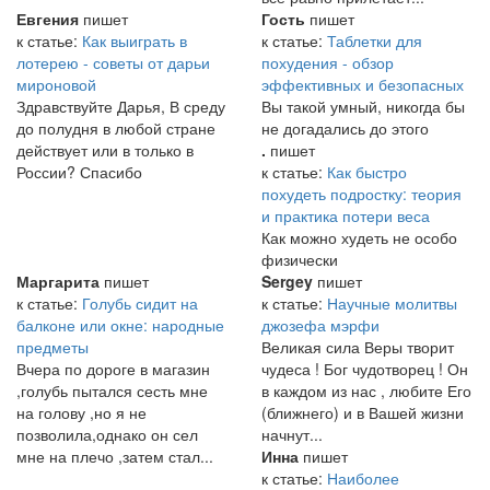
Евгения
пишет
Гость
пишет
к статье:
Как выиграть в
к статье:
Таблетки для
лотерею - советы от дарьи
похудения - обзор
мироновой
эффективных и безопасных
Здравствуйте Дарья, В среду
Вы такой умный, никогда бы
до полудня в любой стране
не догадались до этого
действует или в только в
.
пишет
России? Спасибо
к статье:
Как быстро
похудеть подростку: теория
и практика потери веса
Как можно худеть не особо
физически
Маргарита
пишет
Sergey
пишет
к статье:
Голубь сидит на
к статье:
Научные молитвы
балконе или окне: народные
джозефа мэрфи
предметы
Великая сила Веры творит
Вчера по дороге в магазин
чудеса ! Бог чудотворец ! Он
,голубь пытался сесть мне
в каждом из нас , любите Его
на голову ,но я не
(ближнего) и в Вашей жизни
позволила,однако он сел
начнут...
мне на плечо ,затем стал...
Инна
пишет
к статье:
Наиболее