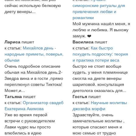
сейчас использую белковую
симоронские ритуалы для
диету венеры...
привлечения любви и
романтики
Мой мужчина нашёл меня, я
люблю и любима. Я выхожу
замуж. ❤️
Лариса
пишет
Василиса
пишет
к статье:
Михайлов день -
к статье:
Как быстро
народные приметы, поверья,
похудеть подростку: теория
обычаи
и практика потери веса
Очень подробное описание
быстро не стоит вообще
обычая на Михайлов день.2-
худеть. у меня племяннице
3ведра вина и в гости ,прямо
смогла на диете венеры
переплюнул советы Тиктока!
шариповой. консультация
Может,и...
диетолога оказалась для...
Татьяна
пишет
Гостья
пишет
к статье:
Организатор свадеб
к статье:
Научные молитвы
Екатерина Акимова
джозефа мэрфи
Уже во время первой
Здравствуйте, очень
встречи с руководителем
замечательные молитвы ,
Лавки чудес мы просто
которые спасают меня и
влюбились в идею
мою семью от трудно