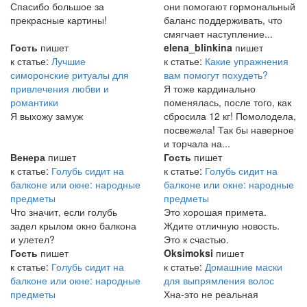
Спасибо большое за
они помогают гормональный
прекрасные картины!
баланс поддерживать, что
смягчает наступление...
Гость
пишет
elena_blinkina
пишет
к статье:
Лучшие
к статье:
Какие упражнения
симоронские ритуалы для
вам помогут похудеть?
привлечения любви и
Я тоже кардинально
романтики
поменялась, после того, как
Я выхожу замуж
сбросила 12 кг! Помолодела,
посвежела! Так бы наверное
и торчала на...
Венера
пишет
Гость
пишет
к статье:
Голубь сидит на
к статье:
Голубь сидит на
балконе или окне: народные
балконе или окне: народные
предметы
предметы
Что значит, если голубь
Это хорошая примета.
задел крылом окно балкона
Ждите отличную новость.
и улетел?
Это к счастью.
Гость
пишет
Oksimoksi
пишет
к статье:
Голубь сидит на
к статье:
Домашние маски
балконе или окне: народные
для выпрямления волос
предметы
Хна-это не реальная