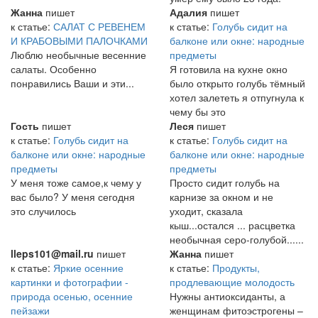
Жанна
пишет
Адалия
пишет
к статье:
САЛАТ С РЕВЕНЕМ
к статье:
Голубь сидит на
И КРАБОВЫМИ ПАЛОЧКАМИ
балконе или окне: народные
Люблю необычные весенние
предметы
салаты. Особенно
Я готовила на кухне окно
понравились Ваши и эти...
было открыто голубь тёмный
хотел залететь я отпугнула к
чему бы это
Гость
пишет
Леся
пишет
к статье:
Голубь сидит на
к статье:
Голубь сидит на
балконе или окне: народные
балконе или окне: народные
предметы
предметы
У меня тоже самое,к чему у
Просто сидит голубь на
вас было? У меня сегодня
карнизе за окном и не
это случилось
уходит, сказала
кыш...остался ... расцветка
необычная серо-голубой......
lleps101@mail.ru
пишет
Жанна
пишет
к статье:
Яркие осенние
к статье:
Продукты,
картинки и фотографии -
продлевающие молодость
природа осенью, осенние
Нужны антиоксиданты, а
пейзажи
женщинам фитоэстрогены –