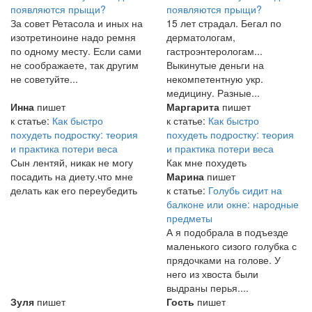
появляются прыщи?
появляются прыщи?
За совет Ретасола и иных на
15 лет страдал. Бегал по
изотретиноине надо ремня
дерматологам,
по одному месту. Если сами
гастроэнтерологам...
не соображаете, так другим
Выкинутые деньги на
не советуйте...
некомпетентную укр.
медицину. Разные...
Инна
пишет
Маргарита
пишет
к статье:
Как быстро
к статье:
Как быстро
похудеть подростку: теория
похудеть подростку: теория
и практика потери веса
и практика потери веса
Сын лентяй, никак не могу
Как мне похудеть
посадить на диету.что мне
Марина
пишет
делать как его переубедить
к статье:
Голубь сидит на
балконе или окне: народные
предметы
А я подобрала в подъезде
маленького сизого голубка с
прядочками на голове. У
него из хвоста были
выдраны перья....
Зуля
пишет
Гость
пишет