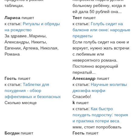
таблицах.
больному ребёнку, когда я
ей дала 50 рублей она...
Лариса
пишет
Тест
пишет
к статье:
Ритуалы и обряды
к статье:
Голубь сидит на
на рождество
балконе или окне: народные
За здравие..Марины,
предметы
Александры, Никиты,
Если голубь сидит на окне и
Евгении, Артема, Николая,
воркует, нужно жать встречи
Романа
с любимым или
невероятного романа.
Постоянно воркующий
пернатый...
Гость
пишет
Александр
пишет
к статье:
Таблетки для
к статье:
Научные молитвы
похудения - обзор
джозефа мэрфи
эффективных и безопасных
Спасибо!
Сколько месяце
k
пишет
к статье:
Как быстро
похудеть подростку: теория
и практика потери веса
ммм, стоит попробовать
Богдан
пишет
Гость
пишет