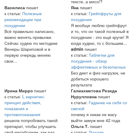
тексте, а мясо!?
Василиса
пишет
Яна
пишет
к статье:
Полезные
к статье:
Грейпфруты для
рекомендации при
похудения
похудении
Я вообще люблю грейпфрут
Всё правильно написано,
и то, что он такой полезный в
важно менять привычки.
похудении - это ещё круче! Я
Сейчас худею по методике
когда худею, то с большим...
Венеры Шариповой и в
admin
пишет
первую очередь меняю
к статье:
Таблетки для
свои...
похудения - обзор
эффективных и безопасных
Без диет и физ нагрузок, не
добиться хорошего
результата
Ирина Мирро
пишет
Галиахметова Резида
к статье:
L карнитин:
Нурулловна
пишет
принцип действия,
к статье:
Гадание на себя со
показания и
свечой
противопоказания
почему я никак не магу
решила попробовать такой
выйти замуж мне 42 года
препарат, чтобы улучшить
Ольга Т.
пишет
свой метаболизм, как раз
к статье:
Лучшие