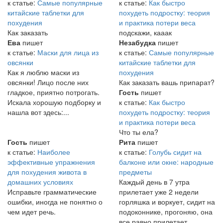
к статье:
Самые популярные
к статье:
Как быстро
китайские таблетки для
похудеть подростку: теория
похудения
и практика потери веса
Как заказать
подскажи, кааак
Ева
пишет
Незабудка
пишет
к статье:
Маски для лица из
к статье:
Самые популярные
овсянки
китайские таблетки для
Как я люблю маски из
похудения
овсянки! Лицо после них
Как заказать вашь припарат?
гладкое, приятно потрогать.
Гость
пишет
Искала хорошую подборку и
к статье:
Как быстро
нашла вот здесь:...
похудеть подростку: теория
и практика потери веса
Что ты ела?
Гость
пишет
Рита
пишет
к статье:
Наиболее
к статье:
Голубь сидит на
эффективные упражнения
балконе или окне: народные
для похудения живота в
предметы
домашних условиях
Каждый день в 7 утра
Исправьте грамматические
прилетает уже 2 недели
ошибки, иногда не понятно о
горляшка и воркует, сидит на
чем идет речь.
подоконнике, прогоняю, она
все равно прилетает...