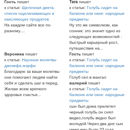
Гость
пишет
Tara
пишет
к статье:
Щелочная диета.
к статье:
Голубь сидит на
список ощелачивающих и
балконе или окне: народные
окисляющих продуктов
предметы
На каждом сайте все по-
Ну это же символизм, как
разному....
сонник: это значит одно из
следующих возможностей -
быстрый карьерный рост,
путешествие на...
Вероника
пишет
Гость
пишет
к статье:
Научные молитвы
к статье:
Голубь сидит на
джозефа мэрфи
балконе или окне: народные
Благодарю за ваши молитвы
предметы
они помогают людям найти
Голуб сел в мангал
себя и сделать шаг в перед.
валерий
пишет
Желаю всем крепкого
к статье:
Голубь сидит на
здоровья счастья...
балконе или окне: народные
предметы
сын был дома прилетел
черный голубь он снял
видео,голубь видно был
молодой.Через два дня сын
умер ему было 23 года.