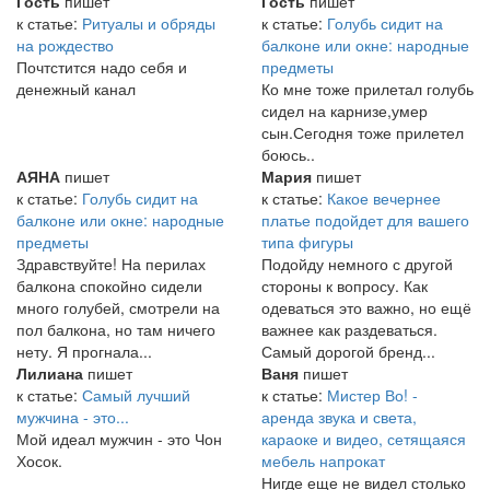
Гость
пишет
Гость
пишет
к статье:
Ритуалы и обряды
к статье:
Голубь сидит на
на рождество
балконе или окне: народные
Почтстится надо себя и
предметы
денежный канал
Ко мне тоже прилетал голубь
сидел на карнизе,умер
сын.Сегодня тоже прилетел
боюсь..
АЯНА
пишет
Мария
пишет
к статье:
Голубь сидит на
к статье:
Какое вечернее
балконе или окне: народные
платье подойдет для вашего
предметы
типа фигуры
Здравствуйте! На перилах
Подойду немного с другой
балкона спокойно сидели
стороны к вопросу. Как
много голубей, смотрели на
одеваться это важно, но ещё
пол балкона, но там ничего
важнее как раздеваться.
нету. Я прогнала...
Самый дорогой бренд...
Лилиана
пишет
Ваня
пишет
к статье:
Самый лучший
к статье:
Мистер Во! -
мужчина - это...
аренда звука и света,
Мой идеал мужчин - это Чон
караоке и видео, сетящаяся
Хосок.
мебель напрокат
Нигде еще не видел столько