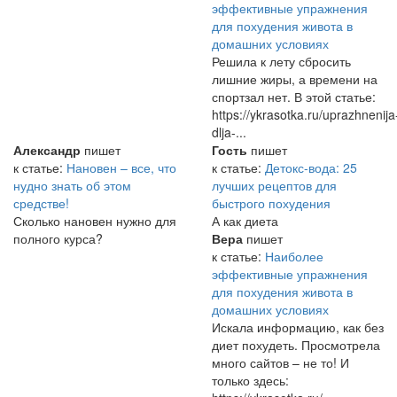
эффективные упражнения
для похудения живота в
домашних условиях
Решила к лету сбросить
лишние жиры, а времени на
спортзал нет. В этой статье:
https://ykrasotka.ru/uprazhnenija
dlja-...
Александр
пишет
Гость
пишет
к статье:
Нановен – все, что
к статье:
Детокс-вода: 25
нудно знать об этом
лучших рецептов для
средстве!
быстрого похудения
Сколько нановен нужно для
А как диета
полного курса?
Вера
пишет
к статье:
Наиболее
эффективные упражнения
для похудения живота в
домашних условиях
Искала информацию, как без
диет похудеть. Просмотрела
много сайтов – не то! И
только здесь: