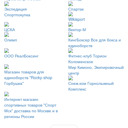
Экспедиция
Спартак
Спортпокупка
Wikisport
ЦСКА
Вектор-М
Олимп
КингБоксер Все для бокса и
единоборств
ООО РеалБоксинг
Фитнес-клуб Торион
Коломенское
Мир Кимоно, Экипировочный
Магазин товаров для
центр
единоборств "Rocky-shop
Горбушка"
Снеж.ком Горнолыжный
Комплекс
Интернет магазин
спортивных товаров "Спорт
Мск" доставка по Москве и в
регионы России