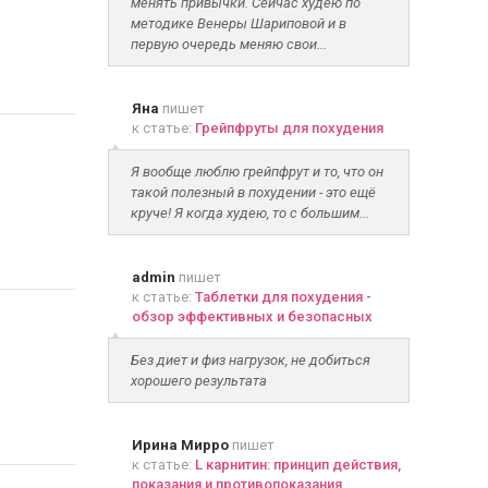
менять привычки. Сейчас худею по
методике Венеры Шариповой и в
первую очередь меняю свои...
Яна
пишет
к статье:
Грейпфруты для похудения
Я вообще люблю грейпфрут и то, что он
такой полезный в похудении - это ещё
круче! Я когда худею, то с большим...
admin
пишет
к статье:
Таблетки для похудения -
обзор эффективных и безопасных
Без диет и физ нагрузок, не добиться
хорошего результата
Ирина Мирро
пишет
к статье:
L карнитин: принцип действия,
показания и противопоказания