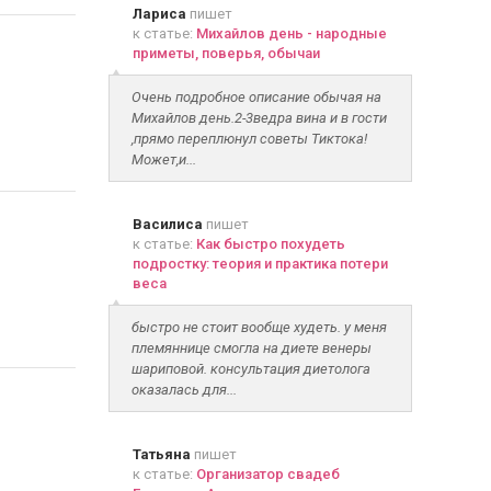
Лариса
пишет
к статье:
Михайлов день - народные
приметы, поверья, обычаи
Очень подробное описание обычая на
Михайлов день.2-3ведра вина и в гости
,прямо переплюнул советы Тиктока!
Может,и...
Василиса
пишет
к статье:
Как быстро похудеть
подростку: теория и практика потери
веса
быстро не стоит вообще худеть. у меня
племяннице смогла на диете венеры
шариповой. консультация диетолога
оказалась для...
Татьяна
пишет
к статье:
Организатор свадеб