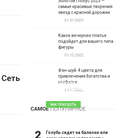
Золотой глобус 2023 —
самые красивые творения
звезд с красной дорожки
31.01.2023
Какое вечернее платье
подойдет для вашего типа
фигуры
01.12.2022
Фэн-шуй: 4 цвета для
 Сеть
привлечения богатства и
1
изобилие
Таблетки для похудения -
обзор эффективных и
30.11.2022
безопасных
КАК ПОХУДЕТЬ
САМОЕ
ПОПУЛЯРНОЕ
81 комментарий
2
Голубь сидит на балконе или