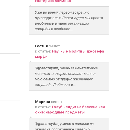
Екатерина Акимова
Уже во время первой встречи с
руководителем Лавки чудес мы просто
влюбились в идею организации
свадьбы в особняке...
Гостья
пишет
к статье:
Научные молитвы джозефа
мэрфи
Здравствуйте, очень замечательные
молитвы , которые спасают меня и
мою семью от трудно жизненных
ситуаций . Люблю их и...
Марина
пишет
к статье:
Голубь сидит на балконе или
окне: народные предметы
Здравствуйте, у меня в спальни за
окном на подоконнике сидели 2