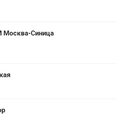
 Москва-Синица
ская
ор