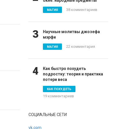
окне: народные предметы
38 комментариев
МАГИЯ
3
Научные молитвы джозефа
мэрфи
22 комментария
МАГИЯ
4
Как быстро похудеть
подростку: теория и практика
потери веса
КАК ПОХУДЕТЬ
19 комментариев
СОЦИАЛЬНЫЕ СЕТИ
vk.com