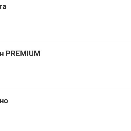
та
жн PREMIUM
ино