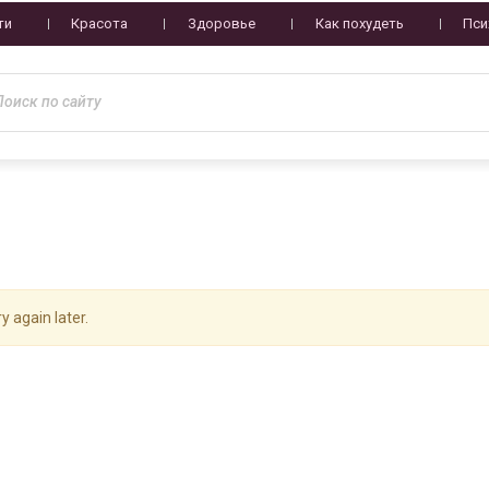
ти
Красота
Здоровье
Как похудеть
Пси
y again later.