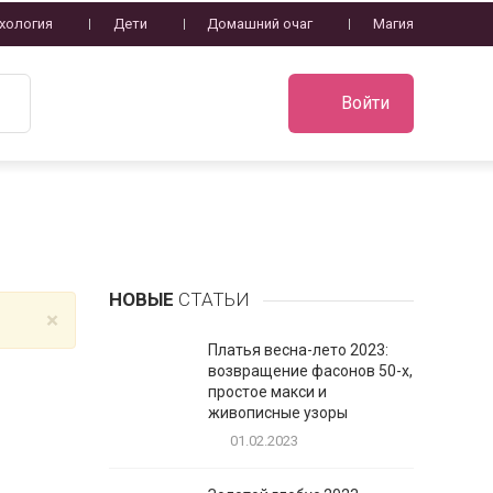
хология
Дети
Домашний очаг
Магия
Войти
НОВЫЕ
СТАТЬИ
×
Платья весна-лето 2023:
возвращение фасонов 50-х,
простое макси и
живописные узоры
01.02.2023