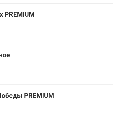
рх PREMIUM
ное
 Победы PREMIUM