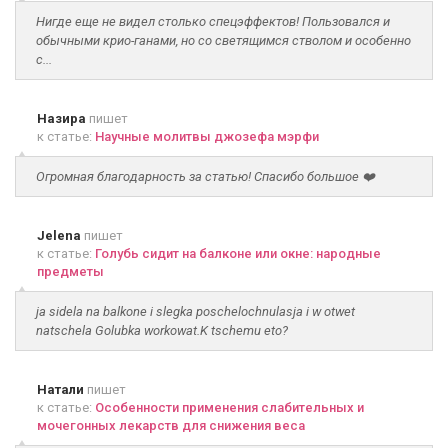
Нигде еще не видел столько спецэффектов! Пользовался и
обычными крио-ганами, но со светящимся стволом и особенно
с...
Назира
пишет
к статье:
Научные молитвы джозефа мэрфи
Огромная благодарность за статью! Спасибо большое ❤️
Jelena
пишет
к статье:
Голубь сидит на балконе или окне: народные
предметы
ja sidela na balkone i slegka poschelochnulasja i w otwet
natschela Golubka workowat.K tschemu eto?
Натали
пишет
к статье:
Особенности применения слабительных и
мочегонных лекарств для снижения веса