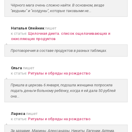
Чёрного мага очень сложно найти. В основном, везде
"ведьмы" и "колдуны", которые таковыми не...
Наталья Олейник
пишет
к статье:
Щелочная диета. список ощелачивающих и
окисляющих продуктов
Протоворечия в составе продуктов в разных таблицах.
Ольга
пишет
к статье:
Ритуалы и обряды на рождество
Пришла в церковь 6 января, подошла женщина попросила
подать деньги больному ребёнку, когда я ей дала 50 рублей
она...
Лариса
пишет
к статье:
Ритуалы и обряды на рождество
За здравие..Марины, Александры, Никиты, Евгении, Артема,