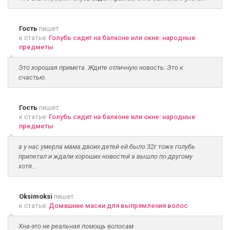
Гость
пишет
к статье:
Голубь сидит на балконе или окне: народные
предметы
Это хорошая примета. Ждите отличную новость. Это к
счастью.
Гость
пишет
к статье:
Голубь сидит на балконе или окне: народные
предметы
а у нас умерла мама двоих детей ей было 32г тоже голубь
прилетал и ждали хороших новостей а вышло по другому
хотя...
Oksimoksi
пишет
к статье:
Домашние маски для выпрямления волос
Хна-это не реальная помощь волосам