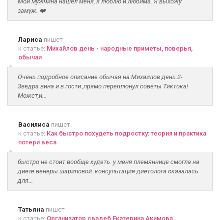
Мой мужчина нашёл меня, я люблю и любима. Я выхожу
замуж. ❤️
Лариса
пишет
к статье:
Михайлов день - народные приметы, поверья,
обычаи
Очень подробное описание обычая на Михайлов день.2-
3ведра вина и в гости ,прямо переплюнул советы Тиктока!
Может,и...
Василиса
пишет
к статье:
Как быстро похудеть подростку: теория и практика
потери веса
быстро не стоит вообще худеть. у меня племяннице смогла на
диете венеры шариповой. консультация диетолога оказалась
для...
Татьяна
пишет
к статье:
Организатор свадеб Екатерина Акимова