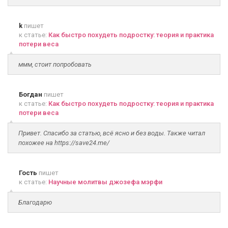
k
пишет
к статье:
Как быстро похудеть подростку: теория и практика
потери веса
ммм, стоит попробовать
Богдан
пишет
к статье:
Как быстро похудеть подростку: теория и практика
потери веса
Привет. Спасибо за статью, всё ясно и без воды. Также читал
похожее на https://save24.me/
Гость
пишет
к статье:
Научные молитвы джозефа мэрфи
Благодарю