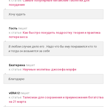
к статье:
Самые популярные китайские таблетки для
похудения
Хочу худеть
Гость
пишет
к статье:
Как быстро похудеть подростку: теория и практика
потери веса
В любом случае дело его . Надо что бы ему понравился кто то
и тогда он возьмется за себя
Екатерина
пишет
к статье:
Научные молитвы джозефа мэрфи
Благодарю
vERA12
пишет
к статье:
Талисман для сохранения и приумножения богатства
на 21 марта