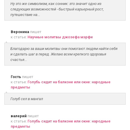
Ну это же символизм, как сонник: это значит одно из
следующих возможностей - быстрый карьерный рост,
путешествие на...
Вероника
пишет
к статье:
Научные молитвы джозефа мэрфи
Благодарю за ваши молитвы они помогают людям найти себя
и сделать шаг в перед. Желаю всем крепкого здоровья
счастья...
Гость
пишет
к статье:
Голубь сидит на балконе или окне: народные
предметы
Голуб сел в мангал
валерий
пишет
к статье:
Голубь сидит на балконе или окне: народные
предметы