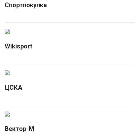
Спортпокупка
Wikisport
ЦСКА
Вектор-М