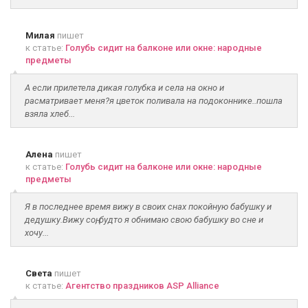
Милая
пишет
к статье:
Голубь сидит на балконе или окне: народные
предметы
А если прилетела дикая голубка и села на окно и
расматривает меня?я цветок поливала на подоконнике..пошла
взяла хлеб...
Алена
пишет
к статье:
Голубь сидит на балконе или окне: народные
предметы
Я в последнее время вижу в своих снах покойную бабушку и
дедушку.Вижу соң, будто я обнимаю свою бабушку во сне и
хочу...
Света
пишет
к статье:
Агентство праздников ASP Alliance