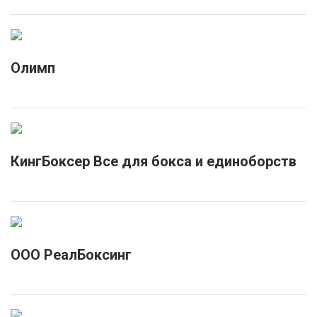
Олимп
КингБоксер Все для бокса и единоборств
ООО РеалБоксинг