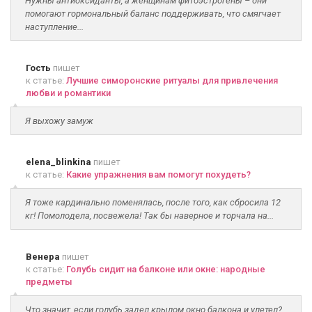
Нужны антиоксиданты, а женщинам фитоэстрогены – они
помогают гормональный баланс поддерживать, что смягчает
наступление...
Гость
пишет
к статье:
Лучшие симоронские ритуалы для привлечения
любви и романтики
Я выхожу замуж
elena_blinkina
пишет
к статье:
Какие упражнения вам помогут похудеть?
Я тоже кардинально поменялась, после того, как сбросила 12
кг! Помолодела, посвежела! Так бы наверное и торчала на...
Венера
пишет
к статье:
Голубь сидит на балконе или окне: народные
предметы
Что значит, если голубь задел крылом окно балкона и улетел?