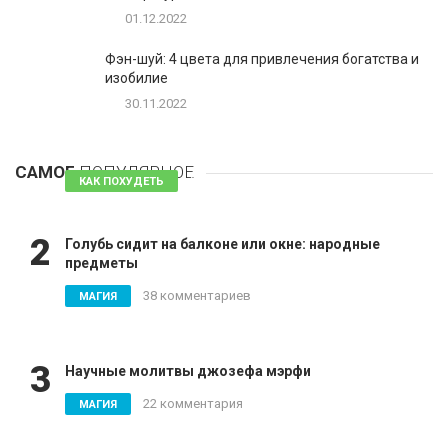
01.12.2022
Фэн-шуй: 4 цвета для привлечения богатства и
изобилие
30.11.2022
1
Таблетки для похудения - обзор эффективных и
безопасных
САМОЕ
ПОПУЛЯРНОЕ
81 комментарий
КАК ПОХУДЕТЬ
2
Голубь сидит на балконе или окне: народные
предметы
38 комментариев
МАГИЯ
3
Научные молитвы джозефа мэрфи
22 комментария
МАГИЯ