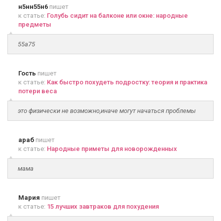
н5нн55н6
пишет
к статье:
Голубь сидит на балконе или окне: народные
предметы
55а75
Гость
пишет
к статье:
Как быстро похудеть подростку: теория и практика
потери веса
это физически не возможно,иначе могут начаться проблемы
араб
пишет
к статье:
Народные приметы для новорожденных
мама
Мария
пишет
к статье:
15 лучших завтраков для похудения