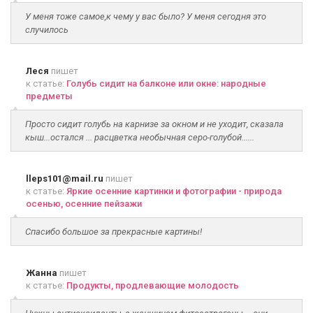
У меня тоже самое,к чему у вас было? У меня сегодня это
случилось
Леся
пишет
к статье:
Голубь сидит на балконе или окне: народные
предметы
Просто сидит голубь на карнизе за окном и не уходит, сказала
кыш...остался ... расцветка необычная серо-голубой......
lleps101@mail.ru
пишет
к статье:
Яркие осенние картинки и фотографии - природа
осенью, осенние пейзажи
Спасибо большое за прекрасные картины!
Жанна
пишет
к статье:
Продукты, продлевающие молодость