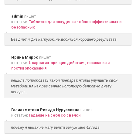
admin
пишет
к статье:
Таблетки для похудения - обзор эффективных и
безопасных
Без диет и физ нагрузок, не добиться хорошего результата
Ирина Мирро
пишет
к статье:
L карнитин: принцип действия, показания и
противопоказания
решила попробовать такой препарат, чтобы улучшить свой
метаболизм, как раз сейчас использую белковую диету
венеры...
Галиахметова Резида Нурулловна
пишет
к статье:
Гадание на себя со свечой
почему я никак не магу выйти замуж мне 42 года