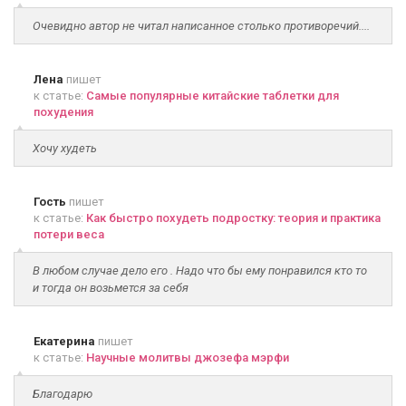
Очевидно автор не читал написанное столько противоречий....
Лена
пишет
к статье:
Самые популярные китайские таблетки для
похудения
Хочу худеть
Гость
пишет
к статье:
Как быстро похудеть подростку: теория и практика
потери веса
В любом случае дело его . Надо что бы ему понравился кто то
и тогда он возьмется за себя
Екатерина
пишет
к статье:
Научные молитвы джозефа мэрфи
Благодарю