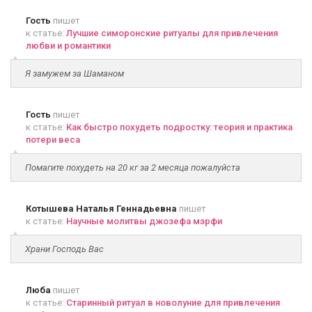
Гость
пишет
к статье:
Лучшие симоронские ритуалы для привлечения
любви и романтики
Я замужем за Шаманом
Гость
пишет
к статье:
Как быстро похудеть подростку: теория и практика
потери веса
Помагите похудеть на 20 кг за 2 месяца пожалуйста
Котышева Наталья Геннадьевна
пишет
к статье:
Научные молитвы джозефа мэрфи
Храни Господь Вас
Люба
пишет
к статье:
Старинный ритуал в новолуние для привлечения