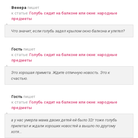
Венера
пишет
к статье:
Голубь сидит на балконе или окне: народные
предметы
Что значит, если голубь задел крылом окно балкона и улетел?
Гость
пишет
к статье:
Голубь сидит на балконе или окне: народные
предметы
Это хорошая примета. Ждите отличную новость. Это к
счастью.
Гость
пишет
к статье:
Голубь сидит на балконе или окне: народные
предметы
а у нас умерла мама двоих детей ей было 32г тоже голубь
прилетал и ждали хороших новостей а вышло по другому
хотя...