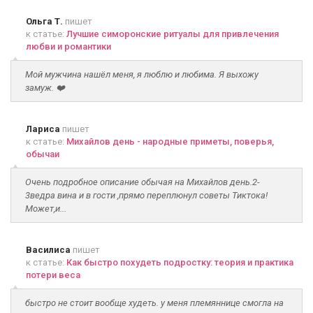
Ольга Т.
пишет
к статье:
Лучшие симоронские ритуалы для привлечения
любви и романтики
Мой мужчина нашёл меня, я люблю и любима. Я выхожу
замуж. ❤️
Лариса
пишет
к статье:
Михайлов день - народные приметы, поверья,
обычаи
Очень подробное описание обычая на Михайлов день.2-
3ведра вина и в гости ,прямо переплюнул советы Тиктока!
Может,и...
Василиса
пишет
к статье:
Как быстро похудеть подростку: теория и практика
потери веса
быстро не стоит вообще худеть. у меня племяннице смогла на