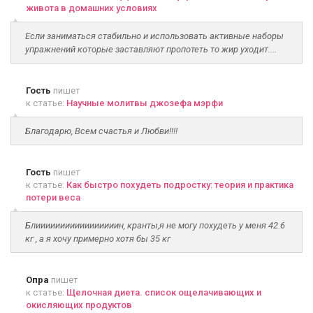
живота в домашних условиях
Если заниматься стабильно и использовать активные наборы
упражнений которые заставляют пропотеть то жир уходит....
Гость
пишет
к статье:
Научные молитвы джозефа мэрфи
Благодарю, Всем счастья и Любви!!!!
Гость
пишет
к статье:
Как быстро похудеть подростку: теория и практика
потери веса
Блииииииииииииииииин, кранты,я не могу похудеть у меня 42.6
кг , а я хочу примерно хотя бы 35 кг
Опра
пишет
к статье:
Щелочная диета. список ощелачивающих и
окисляющих продуктов