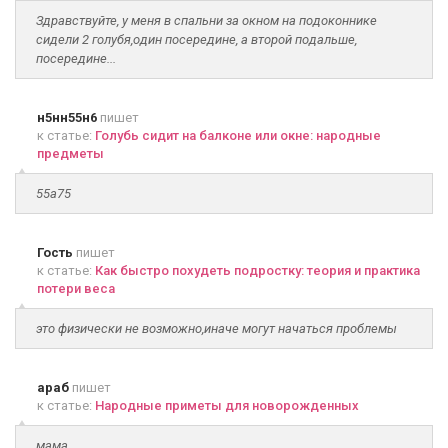
Здравствуйте, у меня в спальни за окном на подоконнике
сидели 2 голубя,один посередине, а второй подальше,
посередине...
н5нн55н6
пишет
к статье:
Голубь сидит на балконе или окне: народные
предметы
55а75
Гость
пишет
к статье:
Как быстро похудеть подростку: теория и практика
потери веса
это физически не возможно,иначе могут начаться проблемы
араб
пишет
к статье:
Народные приметы для новорожденных
мама