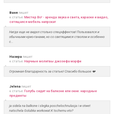
Ваня
пишет
к статье:
Мистер Во! - аренда звука и света, караоке и видео,
сетящаяся мебель напрокат
Нигде еще не видел столько спецэффектов! Пользовался и
обычными крио-ганами, но со светящимся стволом и особенно
с...
Назира
пишет
к статье:
Научные молитвы джозефа мэрфи
Огромная благодарность за статью! Спасибо большое ❤️
Jelena
пишет
к статье:
Голубь сидит на балконе или окне: народные
предметы
ja sidela na balkone i slegka poschelochnulasja i w otwet
natschela Golubka workowat.K tschemu eto?