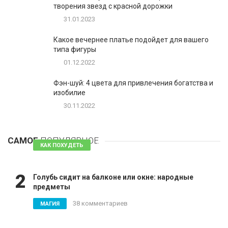
творения звезд с красной дорожки
31.01.2023
Какое вечернее платье подойдет для вашего
типа фигуры
01.12.2022
Фэн-шуй: 4 цвета для привлечения богатства и
изобилие
30.11.2022
1
Таблетки для похудения - обзор эффективных и
безопасных
САМОЕ
ПОПУЛЯРНОЕ
81 комментарий
КАК ПОХУДЕТЬ
2
Голубь сидит на балконе или окне: народные
предметы
38 комментариев
МАГИЯ