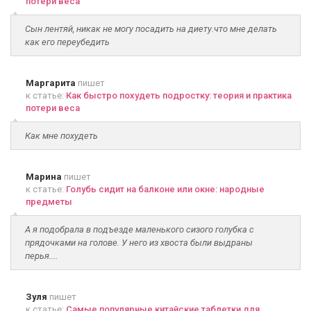
потери веса
Сын лентяй, никак не могу посадить на диету.что мне делать
как его переубедить
Маргарита
пишет
к статье:
Как быстро похудеть подростку: теория и практика
потери веса
Как мне похудеть
Марина
пишет
к статье:
Голубь сидит на балконе или окне: народные
предметы
А я подобрала в подъезде маленького сизого голубка с
прядочками на голове. У него из хвоста были выдраны
перья....
Зуля
пишет
к статье:
Самые популярные китайские таблетки для