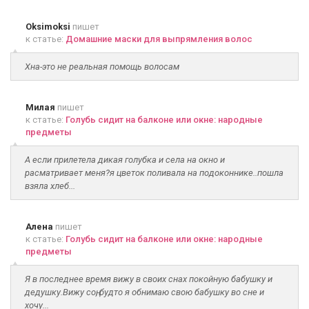
Oksimoksi
пишет
к статье:
Домашние маски для выпрямления волос
Хна-это не реальная помощь волосам
Милая
пишет
к статье:
Голубь сидит на балконе или окне: народные
предметы
А если прилетела дикая голубка и села на окно и
расматривает меня?я цветок поливала на подоконнике..пошла
взяла хлеб...
Алена
пишет
к статье:
Голубь сидит на балконе или окне: народные
предметы
Я в последнее время вижу в своих снах покойную бабушку и
дедушку.Вижу соң, будто я обнимаю свою бабушку во сне и
хочу...