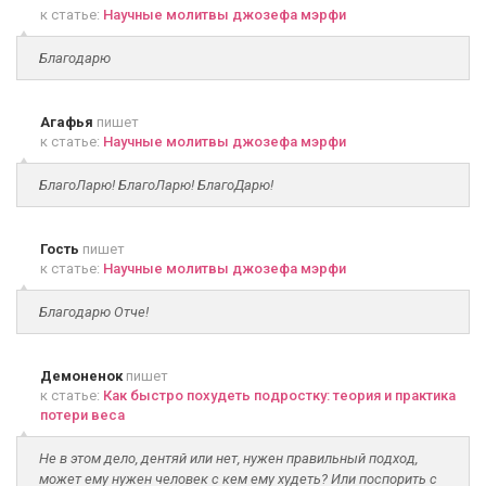
к статье:
Научные молитвы джозефа мэрфи
Благодарю
Агафья
пишет
к статье:
Научные молитвы джозефа мэрфи
БлагоЛарю! БлагоЛарю! БлагоДарю!
Гость
пишет
к статье:
Научные молитвы джозефа мэрфи
Благодарю Отче!
Демоненок
пишет
к статье:
Как быстро похудеть подростку: теория и практика
потери веса
Не в этом дело, дентяй или нет, нужен правильный подход,
может ему нужен человек с кем ему худеть? Или поспорить с