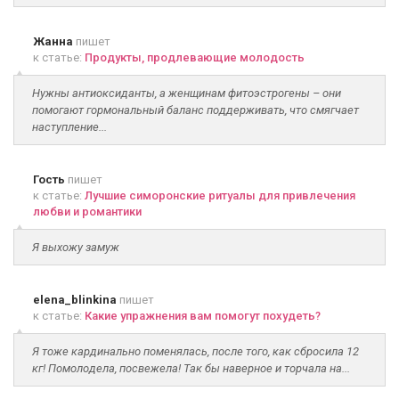
Жанна
пишет
к статье:
Продукты, продлевающие молодость
Нужны антиоксиданты, а женщинам фитоэстрогены – они
помогают гормональный баланс поддерживать, что смягчает
наступление...
Гость
пишет
к статье:
Лучшие симоронские ритуалы для привлечения
любви и романтики
Я выхожу замуж
elena_blinkina
пишет
к статье:
Какие упражнения вам помогут похудеть?
Я тоже кардинально поменялась, после того, как сбросила 12
кг! Помолодела, посвежела! Так бы наверное и торчала на...