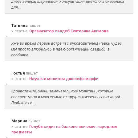
диете венеры шариповой. консультация диетолога оказалась
для...
Татьяна
пишет
к статье:
Организатор свадеб Екатерина Акимова
Уже во время первой встречи с руководителем Лавки чудес
мы просто влюбились в идею организации свадьбы в
особняке...
Гостья
пишет
к статье:
Научные молитвы джозефа мэрфи
Здравствуйте, очень замечательные молитвы , которые
спасают меня и мою семью от трудно жизненных ситуаций .
Люблю их и...
Марина
пишет
к статье:
Голубь сидит на балконе или окне: народные
предметы