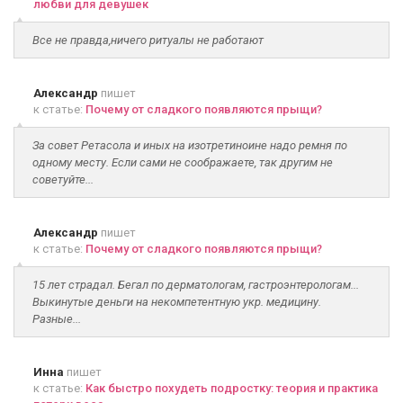
любви для девушек
Все не правда,ничего ритуалы не работают
Александр
пишет
к статье:
Почему от сладкого появляются прыщи?
За совет Ретасола и иных на изотретиноине надо ремня по
одному месту. Если сами не соображаете, так другим не
советуйте...
Александр
пишет
к статье:
Почему от сладкого появляются прыщи?
15 лет страдал. Бегал по дерматологам, гастроэнтерологам...
Выкинутые деньги на некомпетентную укр. медицину.
Разные...
Инна
пишет
к статье:
Как быстро похудеть подростку: теория и практика