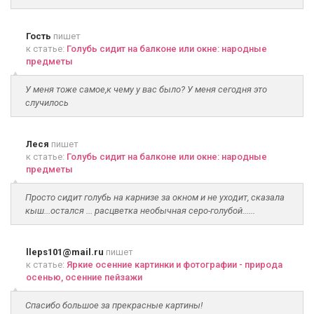
Гость
пишет
к статье:
Голубь сидит на балконе или окне: народные
предметы
У меня тоже самое,к чему у вас было? У меня сегодня это
случилось
Леся
пишет
к статье:
Голубь сидит на балконе или окне: народные
предметы
Просто сидит голубь на карнизе за окном и не уходит, сказала
кыш...остался ... расцветка необычная серо-голубой......
lleps101@mail.ru
пишет
к статье:
Яркие осенние картинки и фотографии - природа
осенью, осенние пейзажи
Спасибо большое за прекрасные картины!