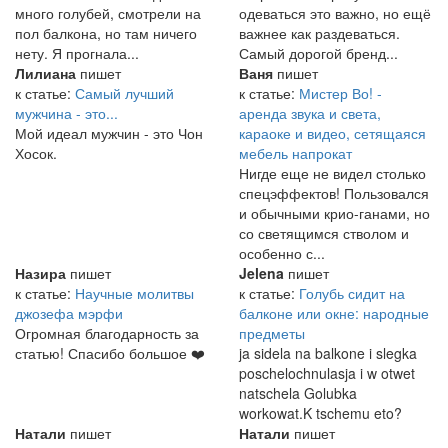
много голубей, смотрели на
одеваться это важно, но ещё
пол балкона, но там ничего
важнее как раздеваться.
нету. Я прогнала...
Самый дорогой бренд...
Лилиана
пишет
Ваня
пишет
к статье:
Самый лучший
к статье:
Мистер Во! -
мужчина - это...
аренда звука и света,
Мой идеал мужчин - это Чон
караоке и видео, сетящаяся
Хосок.
мебель напрокат
Нигде еще не видел столько
спецэффектов! Пользовался
и обычными крио-ганами, но
со светящимся стволом и
особенно с...
Назира
пишет
Jelena
пишет
к статье:
Научные молитвы
к статье:
Голубь сидит на
джозефа мэрфи
балконе или окне: народные
Огромная благодарность за
предметы
статью! Спасибо большое ❤️
ja sidela na balkone i slegka
poschelochnulasja i w otwet
natschela Golubka
workowat.K tschemu eto?
Натали
пишет
Натали
пишет