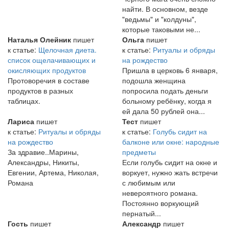
найти. В основном, везде
"ведьмы" и "колдуны",
которые таковыми не...
Наталья Олейник
пишет
Ольга
пишет
к статье:
Щелочная диета.
к статье:
Ритуалы и обряды
список ощелачивающих и
на рождество
окисляющих продуктов
Пришла в церковь 6 января,
Протоворечия в составе
подошла женщина
продуктов в разных
попросила подать деньги
таблицах.
больному ребёнку, когда я
ей дала 50 рублей она...
Лариса
пишет
Тест
пишет
к статье:
Ритуалы и обряды
к статье:
Голубь сидит на
на рождество
балконе или окне: народные
За здравие..Марины,
предметы
Александры, Никиты,
Если голубь сидит на окне и
Евгении, Артема, Николая,
воркует, нужно жать встречи
Романа
с любимым или
невероятного романа.
Постоянно воркующий
пернатый...
Гость
пишет
Александр
пишет