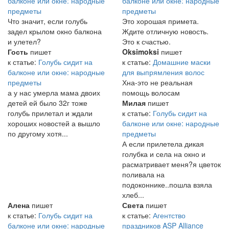
балконе или окне: народные
балконе или окне: народные
предметы
предметы
Что значит, если голубь
Это хорошая примета.
задел крылом окно балкона
Ждите отличную новость.
и улетел?
Это к счастью.
Гость
пишет
Oksimoksi
пишет
к статье:
Голубь сидит на
к статье:
Домашние маски
балконе или окне: народные
для выпрямления волос
предметы
Хна-это не реальная
а у нас умерла мама двоих
помощь волосам
детей ей было 32г тоже
Милая
пишет
голубь прилетал и ждали
к статье:
Голубь сидит на
хороших новостей а вышло
балконе или окне: народные
по другому хотя...
предметы
А если прилетела дикая
голубка и села на окно и
расматривает меня?я цветок
поливала на
подоконнике..пошла взяла
хлеб...
Алена
пишет
Света
пишет
к статье:
Голубь сидит на
к статье:
Агентство
балконе или окне: народные
праздников ASP Alliance