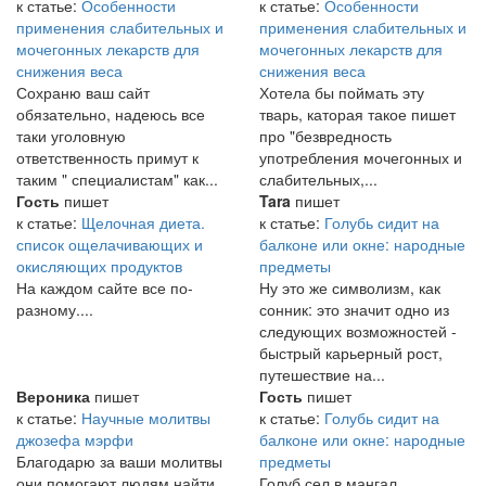
к статье:
Особенности
к статье:
Особенности
применения слабительных и
применения слабительных и
мочегонных лекарств для
мочегонных лекарств для
снижения веса
снижения веса
Сохраню ваш сайт
Хотела бы поймать эту
обязательно, надеюсь все
тварь, каторая такое пишет
таки уголовную
про "безвредность
ответственность примут к
употребления мочегонных и
таким " специалистам" как...
слабительных,...
Гость
пишет
Tara
пишет
к статье:
Щелочная диета.
к статье:
Голубь сидит на
список ощелачивающих и
балконе или окне: народные
окисляющих продуктов
предметы
На каждом сайте все по-
Ну это же символизм, как
разному....
сонник: это значит одно из
следующих возможностей -
быстрый карьерный рост,
путешествие на...
Вероника
пишет
Гость
пишет
к статье:
Научные молитвы
к статье:
Голубь сидит на
джозефа мэрфи
балконе или окне: народные
Благодарю за ваши молитвы
предметы
они помогают людям найти
Голуб сел в мангал