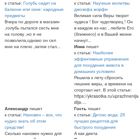
к статье:
Голубь сидит на
к статье:
Научные молитвы
балконе или окне: народные
джозефа мэрфи
предметы
Великая сила Веры творит
Вчера по дороге в магазин
чудеса ! Бог чудотворец ! Он
,голубь пытался сесть мне
в каждом из нас , любите Его
на голову ,но я не
(ближнего) и в Вашей жизни
позволила,однако он сел
начнут...
мне на плечо ,затем стал...
Инна
пишет
к статье:
Наиболее
эффективные упражнения
для похудения живота в
домашних условиях
Решила к лету сбросить
лишние жиры, а времени на
спортзал нет. В этой статье:
https://ykrasotka.ru/uprazhnenija
dlja-...
Александр
пишет
Гость
пишет
к статье:
Нановен – все, что
к статье:
Детокс-вода: 25
нудно знать об этом
лучших рецептов для
средстве!
быстрого похудения
Сколько нановен нужно для
А как диета