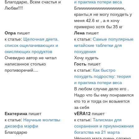
Благодарю, Всем счастья и
и практика потери веса
Любви!!!!
Блииииииииииииииииин,
кранты,я не могу похудеть у
меня 42.6 кг , а я хочу
примерно хотя бы 35 кг
Опра
пишет
Лена
пишет
к статье:
Щелочная диета.
к статье:
Самые популярные
список ощелачивающих и
китайские таблетки для
окисляющих продуктов
похудения
Очевидно автор не читал
Хочу худеть
написанное столько
Гость
пишет
противоречий....
к статье:
Как быстро
похудеть подростку: теория
и практика потери веса
В любом случае дело его .
Надо что бы ему понравился
кто то и тогда он возьмется
за себя
Екатерина
пишет
vERA12
пишет
к статье:
Научные молитвы
к статье:
Талисман для
джозефа мэрфи
сохранения и приумножения
Благодарю
богатства на 21 марта
Чёрного мага очень сложно