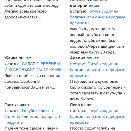
себя и сделать шаг в перед.
валерий
пишет
Желаю всем крепкого
к статье:
Голубь сидит на
здоровья счастья...
балконе или окне: народные
предметы
сын был дома прилетел
черный голубь он снял
видео,голубь видно был
молодой.Через два дня сын
умер ему было 23 года.
Жанна
пишет
Адалия
пишет
к статье:
САЛАТ С РЕВЕНЕМ
к статье:
Голубь сидит на
И КРАБОВЫМИ ПАЛОЧКАМИ
балконе или окне: народные
Люблю необычные весенние
предметы
салаты. Особенно
Я готовила на кухне окно
понравились Ваши и эти...
было открыто голубь тёмный
хотел залететь я отпугнула к
чему бы это
Гость
пишет
Леся
пишет
к статье:
Голубь сидит на
к статье:
Голубь сидит на
балконе или окне: народные
балконе или окне: народные
предметы
предметы
У меня тоже самое,к чему у
Просто сидит голубь на