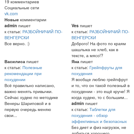
19 комментариев
Социальные сети
vk.com
Новые
комментарии
admin
пишет
Ves
пишет
к статье:
РАЗБОЙНИЧИЙ ПО-
к статье:
РАЗБОЙНИЧИЙ ПО-
ВЕНГЕРСКИ
ВЕНГЕРСКИ
Все верно. :)
Доброго! На фото по краям
шашлыка не хлеб, как в
тексте, а мясо!?
Василиса
пишет
Яна
пишет
к статье:
Полезные
к статье:
Грейпфруты для
рекомендации при
похудения
похудении
Я вообще люблю грейпфрут
Всё правильно написано,
и то, что он такой полезный в
важно менять привычки.
похудении - это ещё круче! Я
Сейчас худею по методике
когда худею, то с большим...
Венеры Шариповой и в
admin
пишет
первую очередь меняю
к статье:
Таблетки для
свои...
похудения - обзор
эффективных и безопасных
Без диет и физ нагрузок, не
добиться хорошего