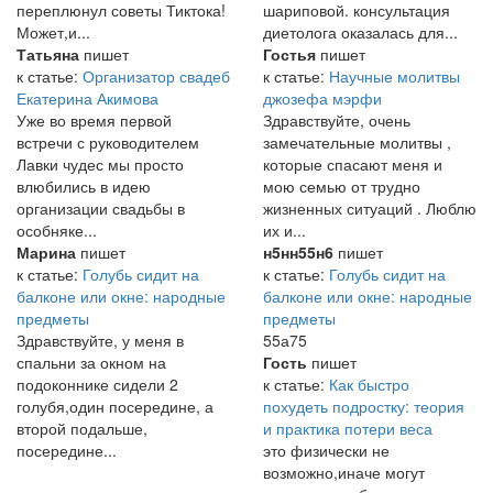
переплюнул советы Тиктока!
шариповой. консультация
Может,и...
диетолога оказалась для...
Татьяна
пишет
Гостья
пишет
к статье:
Организатор свадеб
к статье:
Научные молитвы
Екатерина Акимова
джозефа мэрфи
Уже во время первой
Здравствуйте, очень
встречи с руководителем
замечательные молитвы ,
Лавки чудес мы просто
которые спасают меня и
влюбились в идею
мою семью от трудно
организации свадьбы в
жизненных ситуаций . Люблю
особняке...
их и...
Марина
пишет
н5нн55н6
пишет
к статье:
Голубь сидит на
к статье:
Голубь сидит на
балконе или окне: народные
балконе или окне: народные
предметы
предметы
Здравствуйте, у меня в
55а75
спальни за окном на
Гость
пишет
подоконнике сидели 2
к статье:
Как быстро
голубя,один посередине, а
похудеть подростку: теория
второй подальше,
и практика потери веса
посередине...
это физически не
возможно,иначе могут