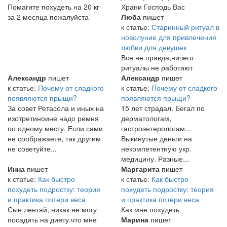
Помагите похудеть на 20 кг
Храни Господь Вас
за 2 месяца пожалуйста
Люба
пишет
к статье:
Старинный ритуал в
новолуние для привлечения
любви для девушек
Все не правда,ничего
ритуалы не работают
Александр
пишет
Александр
пишет
к статье:
Почему от сладкого
к статье:
Почему от сладкого
появляются прыщи?
появляются прыщи?
За совет Ретасола и иных на
15 лет страдал. Бегал по
изотретиноине надо ремня
дерматологам,
по одному месту. Если сами
гастроэнтерологам...
не соображаете, так другим
Выкинутые деньги на
не советуйте...
некомпетентную укр.
медицину. Разные...
Инна
пишет
Маргарита
пишет
к статье:
Как быстро
к статье:
Как быстро
похудеть подростку: теория
похудеть подростку: теория
и практика потери веса
и практика потери веса
Сын лентяй, никак не могу
Как мне похудеть
посадить на диету.что мне
Марина
пишет