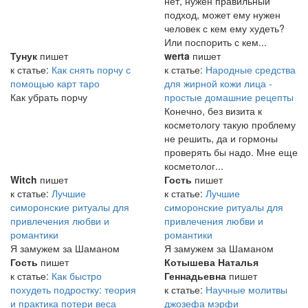
нет, нужен правильный
подход, может ему нужен
человек с кем ему худеть?
Или поспорить с кем...
Тунук
пишет
werta
пишет
к статье:
Как снять порчу с
к статье:
Народные средства
помощью карт таро
для жирной кожи лица -
Как убрать порчу
простые домашние рецепты
Конечно, без визита к
косметологу такую проблему
не решить, да и гормоны
проверять бы надо. Мне еще
косметолог...
Witch
пишет
Гость
пишет
к статье:
Лучшие
к статье:
Лучшие
симоронские ритуалы для
симоронские ритуалы для
привлечения любви и
привлечения любви и
романтики
романтики
Я замужем за Шаманом
Я замужем за Шаманом
Гость
пишет
Котышева Наталья
к статье:
Как быстро
Геннадьевна
пишет
похудеть подростку: теория
к статье:
Научные молитвы
и практика потери веса
джозефа мэрфи