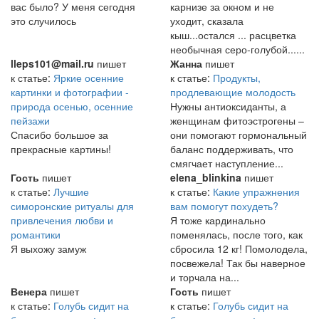
вас было? У меня сегодня
карнизе за окном и не
это случилось
уходит, сказала
кыш...остался ... расцветка
необычная серо-голубой......
lleps101@mail.ru
пишет
Жанна
пишет
к статье:
Яркие осенние
к статье:
Продукты,
картинки и фотографии -
продлевающие молодость
природа осенью, осенние
Нужны антиоксиданты, а
пейзажи
женщинам фитоэстрогены –
Спасибо большое за
они помогают гормональный
прекрасные картины!
баланс поддерживать, что
смягчает наступление...
Гость
пишет
elena_blinkina
пишет
к статье:
Лучшие
к статье:
Какие упражнения
симоронские ритуалы для
вам помогут похудеть?
привлечения любви и
Я тоже кардинально
романтики
поменялась, после того, как
Я выхожу замуж
сбросила 12 кг! Помолодела,
посвежела! Так бы наверное
и торчала на...
Венера
пишет
Гость
пишет
к статье:
Голубь сидит на
к статье:
Голубь сидит на