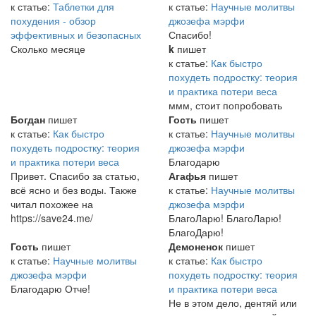
к статье:
Таблетки для
к статье:
Научные молитвы
похудения - обзор
джозефа мэрфи
эффективных и безопасных
Спасибо!
Сколько месяце
k
пишет
к статье:
Как быстро
похудеть подростку: теория
и практика потери веса
ммм, стоит попробовать
Богдан
пишет
Гость
пишет
к статье:
Как быстро
к статье:
Научные молитвы
похудеть подростку: теория
джозефа мэрфи
и практика потери веса
Благодарю
Привет. Спасибо за статью,
Агафья
пишет
всё ясно и без воды. Также
к статье:
Научные молитвы
читал похожее на
джозефа мэрфи
https://save24.me/
БлагоЛарю! БлагоЛарю!
БлагоДарю!
Гость
пишет
Демоненок
пишет
к статье:
Научные молитвы
к статье:
Как быстро
джозефа мэрфи
похудеть подростку: теория
Благодарю Отче!
и практика потери веса
Не в этом дело, дентяй или