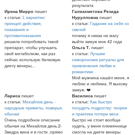
результата
Ирина Мирро
пишет
Галиахметова Резида
к статье:
L карнитин:
Нурулловна
пишет
принцип действия,
к статье:
Гадание на себя со
показания и
свечой
противопоказания
почему я никак не магу
решила попробовать такой
выйти замуж мне 42 года
препарат, чтобы улучшить
Ольга Т.
пишет
свой метаболизм, как раз
к статье:
Лучшие
сейчас использую белковую
симоронские ритуалы для
диету венеры...
привлечения любви и
романтики
Мой мужчина нашёл меня, я
люблю и любима. Я выхожу
замуж. ❤️
Лариса
пишет
Василиса
пишет
к статье:
Михайлов день -
к статье:
Как быстро
народные приметы, поверья,
похудеть подростку: теория
обычаи
и практика потери веса
Очень подробное описание
быстро не стоит вообще
обычая на Михайлов день.2-
худеть. у меня племяннице
3ведра вина и в гости ,прямо
смогла на диете венеры