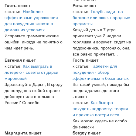
Гость
пишет
Рита
пишет
к статье:
Наиболее
к статье:
Голубь сидит на
эффективные упражнения
балконе или окне: народные
для похудения живота в
предметы
домашних условиях
Каждый день в 7 утра
Исправьте грамматические
прилетает уже 2 недели
ошибки, иногда не понятно о
горляшка и воркует, сидит на
чем идет речь.
подоконнике, прогоняю, она
все равно прилетает...
Евгения
пишет
Гость
пишет
к статье:
Как выиграть в
к статье:
Таблетки для
лотерею - советы от дарьи
похудения - обзор
мироновой
эффективных и безопасных
Здравствуйте Дарья, В среду
Вы такой умный, никогда бы
до полудня в любой стране
не догадались до этого
действует или в только в
.
пишет
России? Спасибо
к статье:
Как быстро
похудеть подростку: теория
и практика потери веса
Как можно худеть не особо
физически
Маргарита
пишет
Sergey
пишет