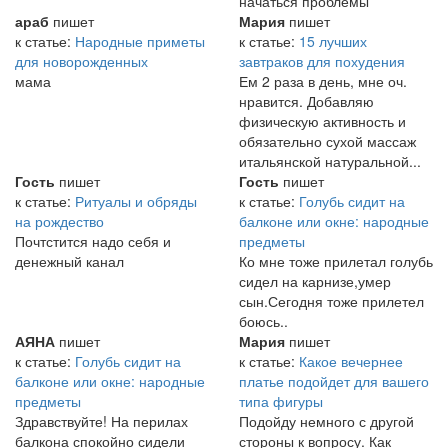
начаться проблемы
араб
пишет
Мария
пишет
к статье:
Народные приметы
к статье:
15 лучших
для новорожденных
завтраков для похудения
мама
Ем 2 раза в день, мне оч.
нравится. Добавляю
физическую активность и
обязательно сухой массаж
итальянской натуральной...
Гость
пишет
Гость
пишет
к статье:
Ритуалы и обряды
к статье:
Голубь сидит на
на рождество
балконе или окне: народные
Почтстится надо себя и
предметы
денежный канал
Ко мне тоже прилетал голубь
сидел на карнизе,умер
сын.Сегодня тоже прилетел
боюсь..
АЯНА
пишет
Мария
пишет
к статье:
Голубь сидит на
к статье:
Какое вечернее
балконе или окне: народные
платье подойдет для вашего
предметы
типа фигуры
Здравствуйте! На перилах
Подойду немного с другой
балкона спокойно сидели
стороны к вопросу. Как