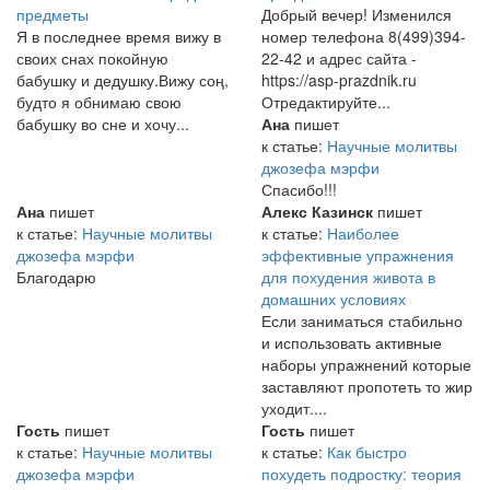
предметы
Добрый вечер! Изменился
Я в последнее время вижу в
номер телефона 8(499)394-
своих снах покойную
22-42 и адрес сайта -
бабушку и дедушку.Вижу соң,
https://asp-prazdnik.ru
будто я обнимаю свою
Отредактируйте...
бабушку во сне и хочу...
Ана
пишет
к статье:
Научные молитвы
джозефа мэрфи
Спасибо!!!
Ана
пишет
Алекс Казинск
пишет
к статье:
Научные молитвы
к статье:
Наиболее
джозефа мэрфи
эффективные упражнения
Благодарю
для похудения живота в
домашних условиях
Если заниматься стабильно
и использовать активные
наборы упражнений которые
заставляют пропотеть то жир
уходит....
Гость
пишет
Гость
пишет
к статье:
Научные молитвы
к статье:
Как быстро
джозефа мэрфи
похудеть подростку: теория