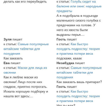
делать как его переубедить
к статье:
Голубь сидит на
балконе или окне: народные
предметы
А я подобрала в подъезде
маленького сизого голубка с
прядочками на голове. У
него из хвоста были
выдраны перья....
Зуля
пишет
Гость
пишет
к статье:
Самые популярные
к статье:
Как быстро
китайские таблетки для
похудеть подростку: теория
похудения
и практика потери веса
Как заказать
подскажи, кааак
Ева
пишет
Незабудка
пишет
к статье:
Маски для лица из
к статье:
Самые популярные
овсянки
китайские таблетки для
Как я люблю маски из
похудения
овсянки! Лицо после них
Как заказать вашь припарат?
гладкое, приятно потрогать.
Гость
пишет
Искала хорошую подборку и
к статье:
Как быстро
нашла вот здесь:...
похудеть подростку: теория
и практика потери веса
Что ты ела?