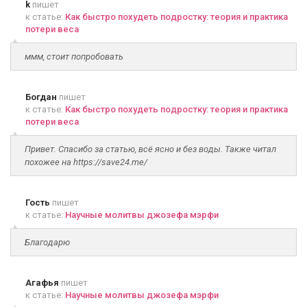
k
пишет
к статье:
Как быстро похудеть подростку: теория и практика
потери веса
ммм, стоит попробовать
Богдан
пишет
к статье:
Как быстро похудеть подростку: теория и практика
потери веса
Привет. Спасибо за статью, всё ясно и без воды. Также читал
похожее на https://save24.me/
Гость
пишет
к статье:
Научные молитвы джозефа мэрфи
Благодарю
Агафья
пишет
к статье:
Научные молитвы джозефа мэрфи