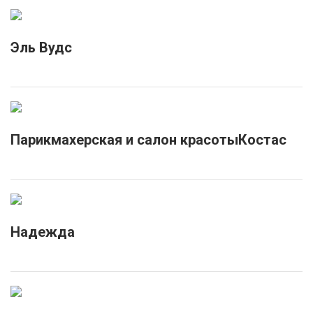
Эль Вудс
Парикмахерская и салон красотыКостас
Надежда