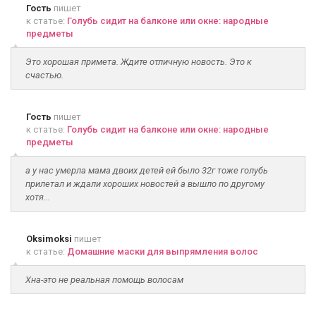
Гость
пишет
к статье:
Голубь сидит на балконе или окне: народные
предметы
Это хорошая примета. Ждите отличную новость. Это к
счастью.
Гость
пишет
к статье:
Голубь сидит на балконе или окне: народные
предметы
а у нас умерла мама двоих детей ей было 32г тоже голубь
прилетал и ждали хороших новостей а вышло по другому
хотя...
Oksimoksi
пишет
к статье:
Домашние маски для выпрямления волос
Хна-это не реальная помощь волосам