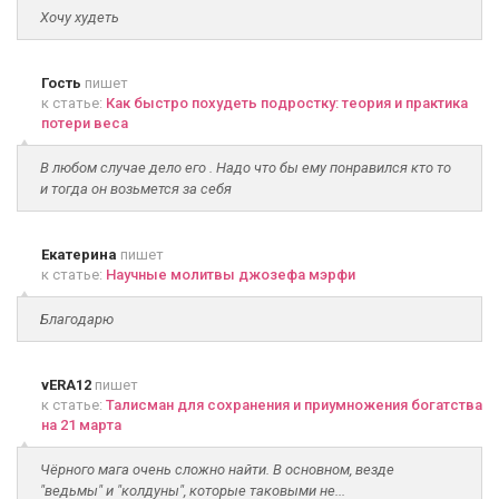
Хочу худеть
Гость
пишет
к статье:
Как быстро похудеть подростку: теория и практика
потери веса
В любом случае дело его . Надо что бы ему понравился кто то
и тогда он возьмется за себя
Екатерина
пишет
к статье:
Научные молитвы джозефа мэрфи
Благодарю
vERA12
пишет
к статье:
Талисман для сохранения и приумножения богатства
на 21 марта
Чёрного мага очень сложно найти. В основном, везде
"ведьмы" и "колдуны", которые таковыми не...