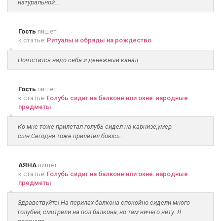
натуральной...
Гость
пишет
к статье:
Ритуалы и обряды на рождество
Почтстится надо себя и денежный канал
Гость
пишет
к статье:
Голубь сидит на балконе или окне: народные
предметы
Ко мне тоже прилетал голубь сидел на карнизе,умер
сын.Сегодня тоже прилетел боюсь..
АЯНА
пишет
к статье:
Голубь сидит на балконе или окне: народные
предметы
Здравствуйте! На перилах балкона спокойно сидели много
голубей, смотрели на пол балкона, но там ничего нету. Я