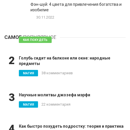
Фэн-шуй: 4 цвета для привлечения богатства и
изобилие
30.11.2022
1
Таблетки для похудения - обзор эффективных и
безопасных
САМОЕ
ПОПУЛЯРНОЕ
81 комментарий
КАК ПОХУДЕТЬ
2
Голубь сидит на балконе или окне: народные
предметы
38 комментариев
МАГИЯ
3
Научные молитвы джозефа мэрфи
22 комментария
МАГИЯ
4
Как быстро похудеть подростку: теория и практика