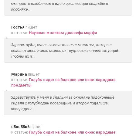
мы просто влюбились в идею организации свадьбы в
особняке...
Гостья
пишет
к статье:
Научные молитвы джозефа мэрфи
Здравствуйте, очень замечательные молитвы , которые
спасают меня и мою семью от трудно жизненных ситуаций .
Люблю их и...
Марина
пишет
к статье:
Голубь сидит на балконе или окне: народные
предметы
Здравствуйте, у меня в спальни за окном на подоконнике
сидели 2 голубя,один посередине, а второй подальше,
посередине...
н5нн55н6
пишет
к статье:
Голубь сидит на балконе или окне: народные