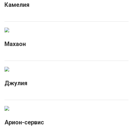
Камелия
Махаон
Джулия
Арион-сервис