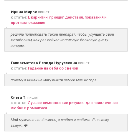
Ирина Мирро
пишет
к статье:
L карнитин: принцип действия, показания и
противопоказания
решила попробовать такой препарат, чтобы улучшить свой
метаболизм, как раз сейчас использую белковую диету
венеры...
Галиахметова Резида Нурулловна
пишет
к статье:
Гадание на себя со свечой
почему я никак не магу выйти замуж мне 42 года
Ольга Т.
пишет
к статье:
Лучшие симоронские ритуалы для привлечения
любви и романтики
Мой мужчина нашёл меня, я люблю и любима. Я выхожу
замуж. ❤️