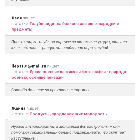
Леся
пишет
к статье:
Голубь сидит на балконе или окне: народные
предметы
Просто сидит голубь на карнизе за окном и не уходит, сказала
кыш...остался ... расцветка необычная серо-голубой......
lleps101@mail.ru
пишет
к статье:
Яркие осенние картинки и фотографии - природа
осенью, осенние пейзажи
Спасибо большое за прекрасные картины!
Жанна
пишет
к статье:
Продукты, продлевающие молодость
Нужны антиоксиданты, а женщинам фитоэстрогены – они
помогают гормональный баланс поддерживать, что смягчает
наступление...