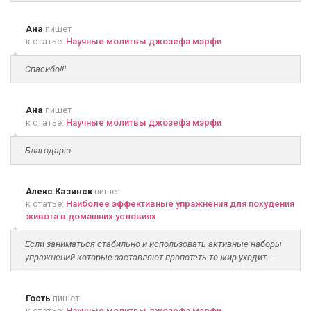
Ана
пишет
к статье:
Научные молитвы джозефа мэрфи
Спасибо!!!
Ана
пишет
к статье:
Научные молитвы джозефа мэрфи
Благодарю
Алекс Казинск
пишет
к статье:
Наиболее эффективные упражнения для похудения
живота в домашних условиях
Если заниматься стабильно и использовать активные наборы
упражнений которые заставляют пропотеть то жир уходит....
Гость
пишет
к статье:
Научные молитвы джозефа мэрфи