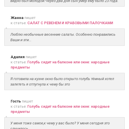
видно был молодой.Через два дня сын умер ему было 23 года.
Жанна
пишет
к статье:
САЛАТ С РЕВЕНЕМ И КРАБОВЫМИ ПАЛОЧКАМИ
Люблю необычные весенние салаты. Особенно понравились
Ваши и эти...
Адалия
пишет
к статье:
Голубь сидит на балконе или окне: народные
предметы
Я готовила на кухне окно было открыто голубь тёмный хотел
залететь я отпугнула к чему бы это
Гость
пишет
к статье:
Голубь сидит на балконе или окне: народные
предметы
У меня тоже самое,к чему у вас было? У меня сегодня это
случилось