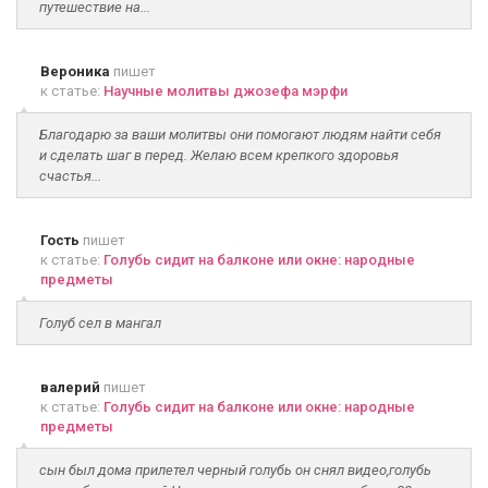
путешествие на...
Вероника
пишет
к статье:
Научные молитвы джозефа мэрфи
Благодарю за ваши молитвы они помогают людям найти себя
и сделать шаг в перед. Желаю всем крепкого здоровья
счастья...
Гость
пишет
к статье:
Голубь сидит на балконе или окне: народные
предметы
Голуб сел в мангал
валерий
пишет
к статье:
Голубь сидит на балконе или окне: народные
предметы
сын был дома прилетел черный голубь он снял видео,голубь