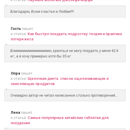
Благодарю, Всем счастья и Любви!!!!
Гость
пишет
к статье:
Как быстро похудеть подростку: теория и практика
потери веса
Блииииииииииииииииин, кранты,я не могу похудеть у меня 42.6
кг , а я хочу примерно хотя бы 35 кг
Опра
пишет
к статье:
Щелочная диета. список ощелачивающих и
окисляющих продуктов
Очевидно автор не читал написанное столько противоречий....
Лена
пишет
к статье:
Самые популярные китайские таблетки для
похудения