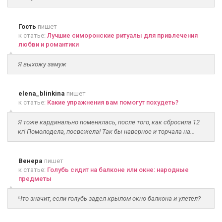
Гость
пишет
к статье:
Лучшие симоронские ритуалы для привлечения
любви и романтики
Я выхожу замуж
elena_blinkina
пишет
к статье:
Какие упражнения вам помогут похудеть?
Я тоже кардинально поменялась, после того, как сбросила 12
кг! Помолодела, посвежела! Так бы наверное и торчала на...
Венера
пишет
к статье:
Голубь сидит на балконе или окне: народные
предметы
Что значит, если голубь задел крылом окно балкона и улетел?