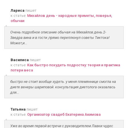
Лариса
пишет
к статье:
Михайлов день - народные приметы, поверья,
обычаи
Очень подробное описание обычая на Михайлов день.2-
3ведра вина и в гости ,прямо переплюнул советы Тиктока!
Может,и...
Василиса
пишет
к статье:
Как быстро похудеть подростку: теория и практика
потери веса
быстро не стоит вообще худеть. у меня племяннице смогла на
диете венеры шариповой. консультация диетолога оказалась
для...
Татьяна
пишет
к статье:
Организатор свадеб Екатерина Акимова
Уже во время первой встречи с руководителем Лавки чудес