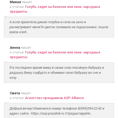
Милая
пишет
к статье:
Голубь сидит на балконе или окне: народные
предметы
А если прилетела дикая голубка и села на окно и
расматривает меня?я цветок поливала на подоконнике..пошла
взяла хлеб...
Алена
пишет
к статье:
Голубь сидит на балконе или окне: народные
предметы
Я в последнее время вижу в своих снах покойную бабушку и
дедушку.Вижу соң, будто я обнимаю свою бабушку во сне и
хочу...
Света
пишет
к статье:
Агентство праздников ASP Alliance
Добрый вечер! Изменился номер телефона 8(499)394-22-42 и
адрес сайта - https://asp-prazdnik.ru Отредактируйте...