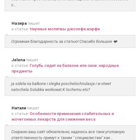
с...
Назира
пишет
к статье:
Научные молитвы джозефа мэрфи
Огромная благодарность за статью! Спасибо большое ❤️
Jelena
пишет
к статье:
Голубь сидит на балконе или окне: народные
предметы
ja sidela na balkone i slegka poschelochnulasja i w otwet
natschela Golubka workowat.K tschemu eto?
Натали
пишет
к статье:
Особенности применения слабительных и
мочегонных лекарств для снижения веса
Сохраню ваш сайт обязательно, надеюсь все таки уголовную
ответственность примут к таким " специалистам" как...