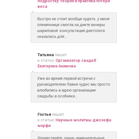
подростку: теория и практика потери
веса
быстро не стоит вообще худеть. у меня
племяннице смогла на диете венеры
шариповой. консультация диетолога
оказалась для...
Татьяна
пишет
к статье:
Организатор свадеб
Екатерина Акимова
Уже во время первой встречи с
руководителем Лавки чудес мы просто
влюбились в идею организации
свадьбы в особняке...
Гостья
пишет
к статье:
Научные молитвы джозефа
мэрфи
Здравствуйте, очень замечательные