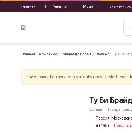
Главная
Рецепты
Мода
Знаменитос
Главная
Компании
Товары для дома
Шопинг
Ту Би Бра
The subscription service is currently unavailable. Please tr
Ту Би Брай
Шопинг
›
Товары для 
Россия, Московска
8 (495) ...
Показать