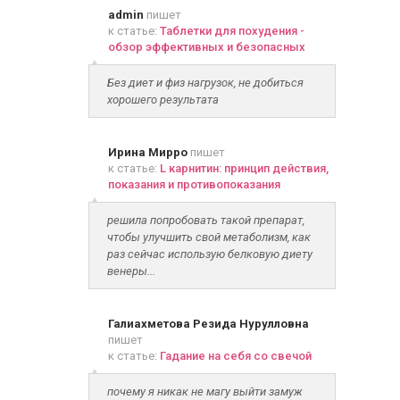
admin
пишет
к статье:
Таблетки для похудения -
обзор эффективных и безопасных
Без диет и физ нагрузок, не добиться
хорошего результата
Ирина Мирро
пишет
к статье:
L карнитин: принцип действия,
показания и противопоказания
решила попробовать такой препарат,
чтобы улучшить свой метаболизм, как
раз сейчас использую белковую диету
венеры...
Галиахметова Резида Нурулловна
пишет
к статье:
Гадание на себя со свечой
почему я никак не магу выйти замуж