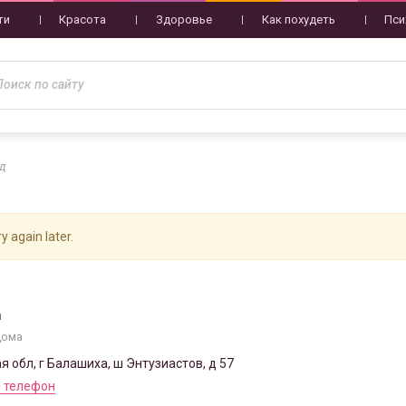
ти
Красота
Здоровье
Как похудеть
Пси
йд
y again later.
д
дома
я обл, г Балашиха, ш Энтузиастов, д 57
 телефон