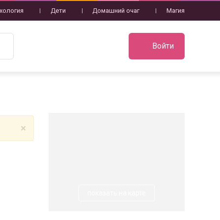
хология
Дети
Домашний очаг
Магия
Войти
×
показать на карте