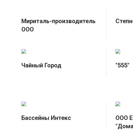
Мириталь-производитель
Степн
ООО
Чайный Город
"555"
Бассейны Интекс
ООО Е
"Дома