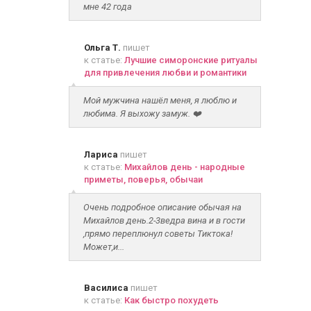
мне 42 года
Ольга Т.
пишет
к статье:
Лучшие симоронские ритуалы
для привлечения любви и романтики
Мой мужчина нашёл меня, я люблю и
любима. Я выхожу замуж. ❤️
Лариса
пишет
к статье:
Михайлов день - народные
приметы, поверья, обычаи
Очень подробное описание обычая на
Михайлов день.2-3ведра вина и в гости
,прямо переплюнул советы Тиктока!
Может,и...
Василиса
пишет
к статье:
Как быстро похудеть