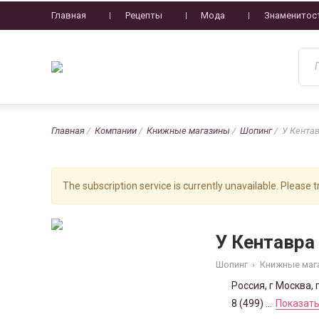
Главная
Рецепты
Мода
Знаменитос
Главная
Компании
Книжные магазины
Шопинг
У Кента
The subscription service is currently unavailable. Please tr
У Кентавра
Шопинг
›
Книжные маг
Россия, г Москва, 
8 (499) ...
Показать