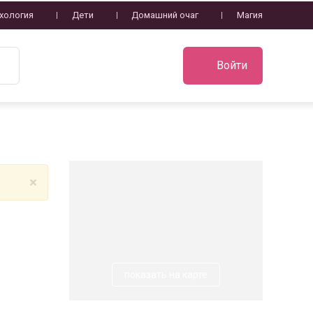
хология
Дети
Домашний очаг
Магия
Войти
×
показать на карте