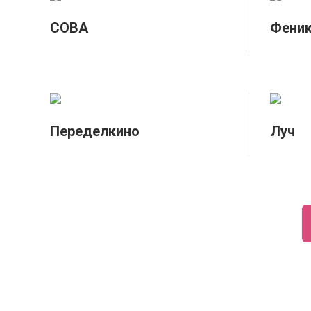
СОВА
Фени
Переделкино
Луч