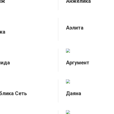
нж
Анжелика
Аэлита
ка
мида
Аргумент
блика Сеть
Даяна