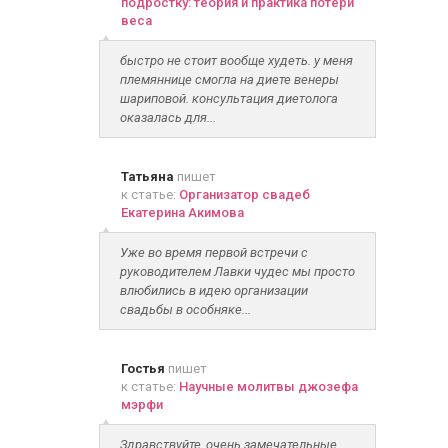
подростку: теория и практика потери
веса
быстро не стоит вообще худеть. у меня
племяннице смогла на диете венеры
шариповой. консультация диетолога
оказалась для...
Татьяна
пишет
к статье:
Организатор свадеб
Екатерина Акимова
Уже во время первой встречи с
руководителем Лавки чудес мы просто
влюбились в идею организации
свадьбы в особняке...
Гостья
пишет
к статье:
Научные молитвы джозефа
мэрфи
Здравствуйте, очень замечательные