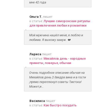
мне 42 года
Ольга Т.
пишет
к статье:
Лучшие симоронские ритуалы
для привлечения любви и романтики
Мой мужчина нашёл меня, я люблю и
любима. Я выхожу замуж. ❤️
Лариса
пишет
к статье:
Михайлов день - народные
приметы, поверья, обычаи
Очень подробное описание обычая на
Михайлов день.2-3ведра вина и в гости
,прямо переплюнул советы Тиктока!
Может,и...
Василиса
пишет
к статье:
Как быстро похудеть