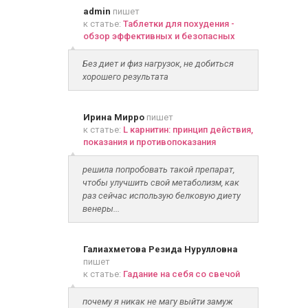
admin
пишет
к статье:
Таблетки для похудения -
обзор эффективных и безопасных
Без диет и физ нагрузок, не добиться
хорошего результата
Ирина Мирро
пишет
к статье:
L карнитин: принцип действия,
показания и противопоказания
решила попробовать такой препарат,
чтобы улучшить свой метаболизм, как
раз сейчас использую белковую диету
венеры...
Галиахметова Резида Нурулловна
пишет
к статье:
Гадание на себя со свечой
почему я никак не магу выйти замуж