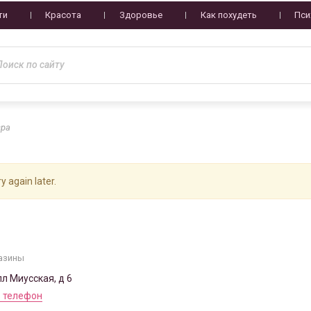
ти
Красота
Здоровье
Как похудеть
Пси
вра
y again later.
азины
пл Миусская, д 6
 телефон