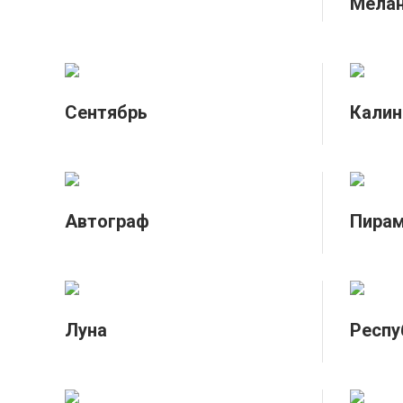
Мела
Сентябрь
Калин
Автограф
Пира
Луна
Респу