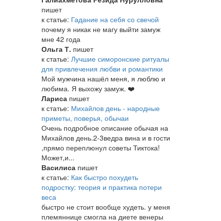
пишет
к статье:
Гадание на себя со свечой
почему я никак не магу выйти замуж
мне 42 года
Ольга Т.
пишет
к статье:
Лучшие симоронские ритуалы
для привлечения любви и романтики
Мой мужчина нашёл меня, я люблю и
любима. Я выхожу замуж. ❤️
Лариса
пишет
к статье:
Михайлов день - народные
приметы, поверья, обычаи
Очень подробное описание обычая на
Михайлов день.2-3ведра вина и в гости
,прямо переплюнул советы Тиктока!
Может,и...
Василиса
пишет
к статье:
Как быстро похудеть
подростку: теория и практика потери
веса
быстро не стоит вообще худеть. у меня
племяннице смогла на диете венеры