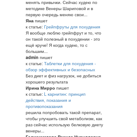
менять привычки. Сейчас худею по
методике Венеры Шариповой и в
первую очередь меняю свои...
Яна
пишет
к статье:
Грейпфруты для похудения
Я вообще люблю грейпфрут и то, что
он такой полезный в похудении - это
ещё круче! Я когда худею, то с
большим...
admin
пишет
к статье:
Таблетки для похудения -
обзор эффективных и безопасных
Без диет и физ нагрузок, не добиться
хорошего результата
Ирина Мирро
пишет
к статье:
L карнитин: принцип
действия, показания и
противопоказания
решила попробовать такой препарат,
чтобы улучшить свой метаболизм, как
раз сейчас использую белковую диету
венеры...
Галиахметова Резида Нурулловна