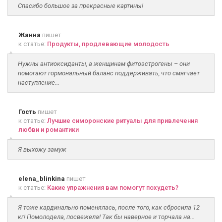
Спасибо большое за прекрасные картины!
Жанна
пишет
к статье:
Продукты, продлевающие молодость
Нужны антиоксиданты, а женщинам фитоэстрогены – они
помогают гормональный баланс поддерживать, что смягчает
наступление...
Гость
пишет
к статье:
Лучшие симоронские ритуалы для привлечения
любви и романтики
Я выхожу замуж
elena_blinkina
пишет
к статье:
Какие упражнения вам помогут похудеть?
Я тоже кардинально поменялась, после того, как сбросила 12
кг! Помолодела, посвежела! Так бы наверное и торчала на...