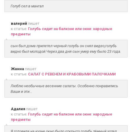
Голуб сел в мангал
валерий
пишет
к статье:
Голубь сидит на балконе или окне: народные
предметы
сын был дома прилетел черный голубь он снял видео,голубь
видно был молодой.Через два дня сын умер ему было 23 года.
Жанна
пишет
к статье:
САЛАТ С РЕВЕНЕМ И КРАБОВЫМИ ПАЛОЧКАМИ
Люблю необычные весенние салаты. Особенно понравились
Ваши и эти...
Адалия
пишет
к статье:
Голубь сидит на балконе или окне: народные
предметы
Я готовила на кухне окно было открыто голубь тёмный хотел