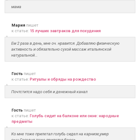
мама
Мария
пишет
к статье:
15 лучших завтраков для похудения
Ем 2 раза в день, мне оч. нравится. Добавляю физическую
активность и обязательно сухой массаж итальянской
натуральной...
Гость
пишет
к статье:
Ритуалы и обряды на рождество
Почтстится надо себя и денежный канал
Гость
пишет
к статье:
Голубь сидит на балконе или окне: народные
предметы
Ко мне тоже прилетал голубь сидел на карнизе,умер
сын.Сегодня тоже прилетел боюсь..