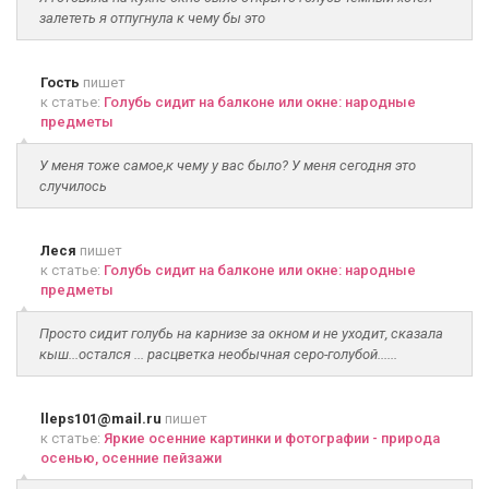
залететь я отпугнула к чему бы это
Гость
пишет
к статье:
Голубь сидит на балконе или окне: народные
предметы
У меня тоже самое,к чему у вас было? У меня сегодня это
случилось
Леся
пишет
к статье:
Голубь сидит на балконе или окне: народные
предметы
Просто сидит голубь на карнизе за окном и не уходит, сказала
кыш...остался ... расцветка необычная серо-голубой......
lleps101@mail.ru
пишет
к статье:
Яркие осенние картинки и фотографии - природа
осенью, осенние пейзажи