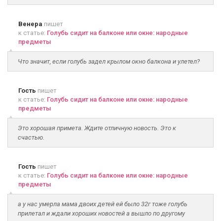
Венера
пишет
к статье:
Голубь сидит на балконе или окне: народные
предметы
Что значит, если голубь задел крылом окно балкона и улетел?
Гость
пишет
к статье:
Голубь сидит на балконе или окне: народные
предметы
Это хорошая примета. Ждите отличную новость. Это к
счастью.
Гость
пишет
к статье:
Голубь сидит на балконе или окне: народные
предметы
а у нас умерла мама двоих детей ей было 32г тоже голубь
прилетал и ждали хороших новостей а вышло по другому