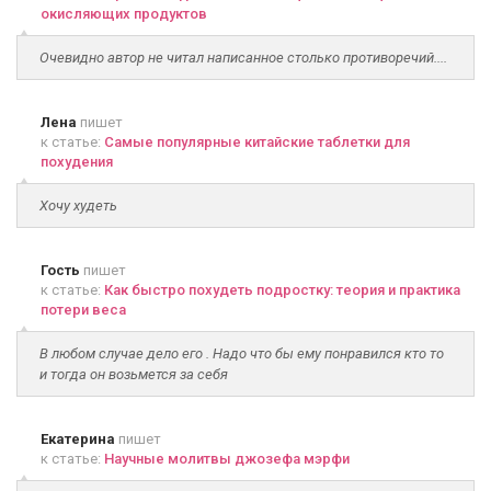
окисляющих продуктов
Очевидно автор не читал написанное столько противоречий....
Лена
пишет
к статье:
Самые популярные китайские таблетки для
похудения
Хочу худеть
Гость
пишет
к статье:
Как быстро похудеть подростку: теория и практика
потери веса
В любом случае дело его . Надо что бы ему понравился кто то
и тогда он возьмется за себя
Екатерина
пишет
к статье:
Научные молитвы джозефа мэрфи