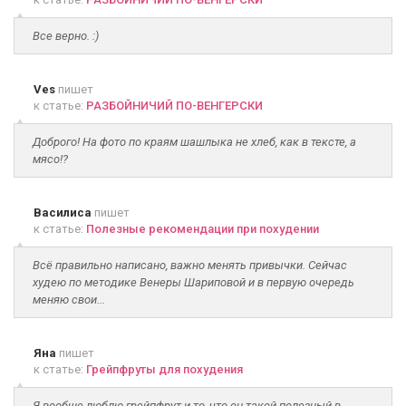
Все верно. :)
Ves
пишет
к статье:
РАЗБОЙНИЧИЙ ПО-ВЕНГЕРСКИ
Доброго! На фото по краям шашлыка не хлеб, как в тексте, а
мясо!?
Василиса
пишет
к статье:
Полезные рекомендации при похудении
Всё правильно написано, важно менять привычки. Сейчас
худею по методике Венеры Шариповой и в первую очередь
меняю свои...
Яна
пишет
к статье:
Грейпфруты для похудения
Я вообще люблю грейпфрут и то, что он такой полезный в