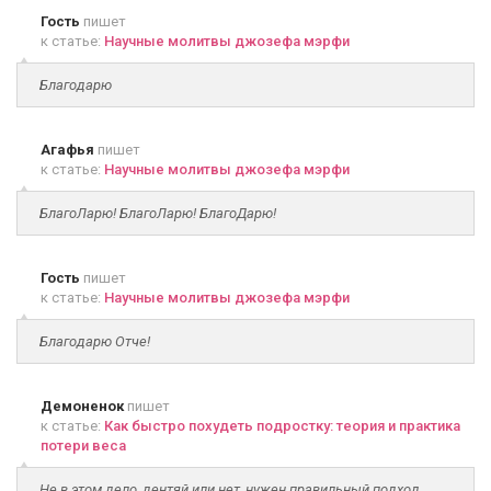
Гость
пишет
к статье:
Научные молитвы джозефа мэрфи
Благодарю
Агафья
пишет
к статье:
Научные молитвы джозефа мэрфи
БлагоЛарю! БлагоЛарю! БлагоДарю!
Гость
пишет
к статье:
Научные молитвы джозефа мэрфи
Благодарю Отче!
Демоненок
пишет
к статье:
Как быстро похудеть подростку: теория и практика
потери веса
Не в этом дело, дентяй или нет, нужен правильный подход,