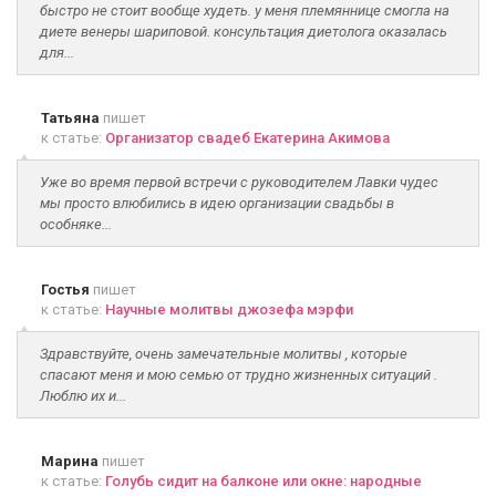
быстро не стоит вообще худеть. у меня племяннице смогла на
диете венеры шариповой. консультация диетолога оказалась
для...
Татьяна
пишет
к статье:
Организатор свадеб Екатерина Акимова
Уже во время первой встречи с руководителем Лавки чудес
мы просто влюбились в идею организации свадьбы в
особняке...
Гостья
пишет
к статье:
Научные молитвы джозефа мэрфи
Здравствуйте, очень замечательные молитвы , которые
спасают меня и мою семью от трудно жизненных ситуаций .
Люблю их и...
Марина
пишет
к статье:
Голубь сидит на балконе или окне: народные