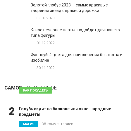
Золотой глобус 2023 — самые красивые
творения звезд с красной дорожки
31.01.2023
Какое вечернее платье подойдет для вашего
типа фигуры
01.12.2022
Фэн-шуй: 4 цвета для привлечения богатства и
изобилие
30.11.2022
1
Таблетки для похудения - обзор эффективных и
безопасных
САМОЕ
ПОПУЛЯРНОЕ
81 комментарий
КАК ПОХУДЕТЬ
2
Голубь сидит на балконе или окне: народные
предметы
38 комментариев
МАГИЯ