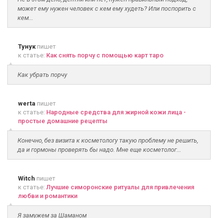
может ему нужен человек с кем ему худеть? Или поспорить с
кем...
Тунук
пишет
к статье:
Как снять порчу с помощью карт таро
Как убрать порчу
werta
пишет
к статье:
Народные средства для жирной кожи лица -
простые домашние рецепты
Конечно, без визита к косметологу такую проблему не решить,
да и гормоны проверять бы надо. Мне еще косметолог...
Witch
пишет
к статье:
Лучшие симоронские ритуалы для привлечения
любви и романтики
Я замужем за Шаманом