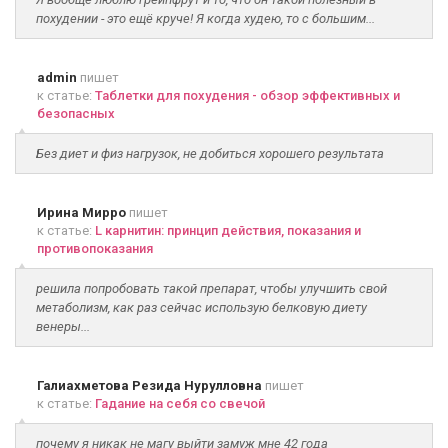
похудении - это ещё круче! Я когда худею, то с большим...
admin
пишет
к статье:
Таблетки для похудения - обзор эффективных и
безопасных
Без диет и физ нагрузок, не добиться хорошего результата
Ирина Мирро
пишет
к статье:
L карнитин: принцип действия, показания и
противопоказания
решила попробовать такой препарат, чтобы улучшить свой
метаболизм, как раз сейчас использую белковую диету
венеры...
Галиахметова Резида Нурулловна
пишет
к статье:
Гадание на себя со свечой
почему я никак не магу выйти замуж мне 42 года