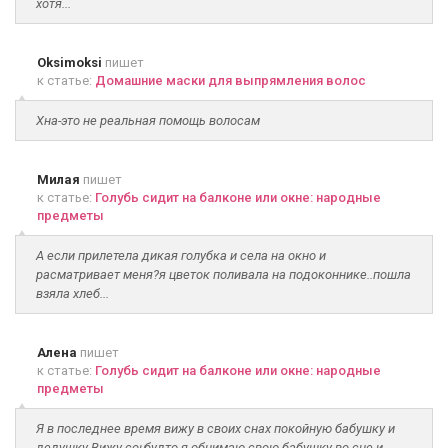
хотя...
Oksimoksi
пишет
к статье:
Домашние маски для выпрямления волос
Хна-это не реальная помощь волосам
Милая
пишет
к статье:
Голубь сидит на балконе или окне: народные
предметы
А если прилетела дикая голубка и села на окно и
расматривает меня?я цветок поливала на подоконнике..пошла
взяла хлеб...
Алена
пишет
к статье:
Голубь сидит на балконе или окне: народные
предметы
Я в последнее время вижу в своих снах покойную бабушку и
дедушку.Вижу соң, будто я обнимаю свою бабушку во сне и