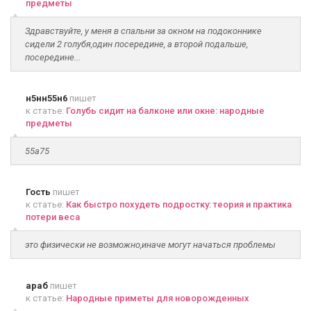
предметы
Здравствуйте, у меня в спальни за окном на подоконнике
сидели 2 голубя,один посередине, а второй подальше,
посередине...
н5нн55н6
пишет
к статье:
Голубь сидит на балконе или окне: народные
предметы
55а75
Гость
пишет
к статье:
Как быстро похудеть подростку: теория и практика
потери веса
это физически не возможно,иначе могут начаться проблемы
араб
пишет
к статье:
Народные приметы для новорожденных