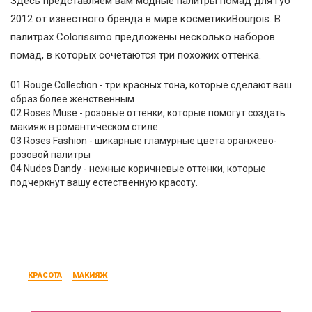
Здесь представляем вам модные палитры помад для губ
2012 от известного бренда в мире косметикиBourjois. В
палитрах Colorissimo предложены несколько наборов
помад, в которых сочетаются три похожих оттенка.
01 Rouge Collection - три красных тона, которые сделают ваш
образ более женственным
02 Roses Muse - розовые оттенки, которые помогут создать
макияж в романтическом стиле
03 Roses Fashion - шикарные гламурные цвета оранжево-
розовой палитры
04 Nudes Dandy - нежные коричневые оттенки, которые
подчеркнут вашу естественную красоту.
КРАСОТА
МАКИЯЖ
Модный макияж maybelline new york 2012