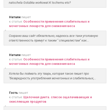
natschela Golubka workowat.K tschemu eto?
Натали
пишет
к статье:
Особенности применения слабительных и
мочегонных лекарств для снижения веса
Сохраню ваш сайт обязательно, надеюсь все таки уголовную
ответственность примут к таким " специалистам" как...
Натали
пишет
к статье:
Особенности применения слабительных и
мочегонных лекарств для снижения веса
Хотела бы поймать эту тварь, каторая такое пишет про
"безвредность употребления мочегонных и слабительных,...
Гость
пишет
к статье:
Щелочная диета. список ощелачивающих и
окисляющих продуктов