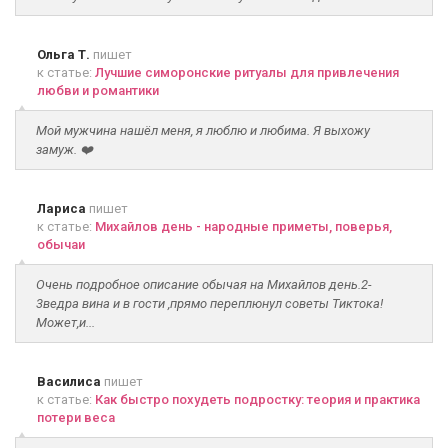
Ольга Т.
пишет
к статье:
Лучшие симоронские ритуалы для привлечения
любви и романтики
Мой мужчина нашёл меня, я люблю и любима. Я выхожу
замуж. ❤️
Лариса
пишет
к статье:
Михайлов день - народные приметы, поверья,
обычаи
Очень подробное описание обычая на Михайлов день.2-
3ведра вина и в гости ,прямо переплюнул советы Тиктока!
Может,и...
Василиса
пишет
к статье:
Как быстро похудеть подростку: теория и практика
потери веса