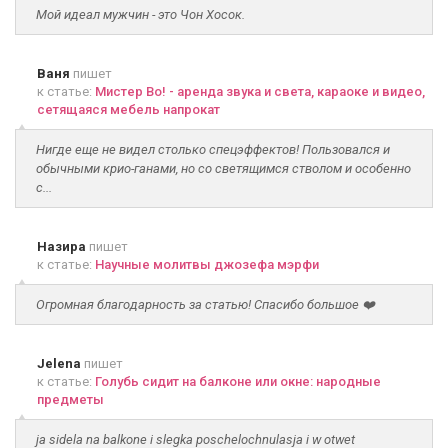
Мой идеал мужчин - это Чон Хосок.
Ваня
пишет
к статье:
Мистер Во! - аренда звука и света, караоке и видео,
сетящаяся мебель напрокат
Нигде еще не видел столько спецэффектов! Пользовался и
обычными крио-ганами, но со светящимся стволом и особенно
с...
Назира
пишет
к статье:
Научные молитвы джозефа мэрфи
Огромная благодарность за статью! Спасибо большое ❤️
Jelena
пишет
к статье:
Голубь сидит на балконе или окне: народные
предметы
ja sidela na balkone i slegka poschelochnulasja i w otwet