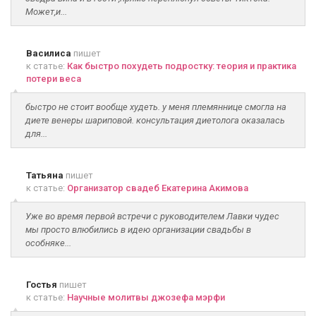
Может,и...
Василиса
пишет
к статье:
Как быстро похудеть подростку: теория и практика
потери веса
быстро не стоит вообще худеть. у меня племяннице смогла на
диете венеры шариповой. консультация диетолога оказалась
для...
Татьяна
пишет
к статье:
Организатор свадеб Екатерина Акимова
Уже во время первой встречи с руководителем Лавки чудес
мы просто влюбились в идею организации свадьбы в
особняке...
Гостья
пишет
к статье:
Научные молитвы джозефа мэрфи