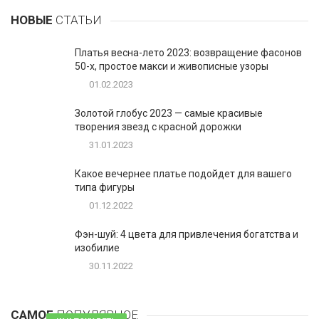
НОВЫЕ
СТАТЬИ
Платья весна-лето 2023: возвращение фасонов
50-х, простое макси и живописные узоры
01.02.2023
Золотой глобус 2023 — самые красивые
творения звезд с красной дорожки
31.01.2023
Какое вечернее платье подойдет для вашего
типа фигуры
01.12.2022
Фэн-шуй: 4 цвета для привлечения богатства и
изобилие
30.11.2022
1
Таблетки для похудения - обзор эффективных и
безопасных
САМОЕ
ПОПУЛЯРНОЕ