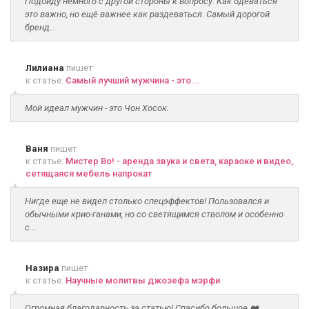
Подойду немного с другой стороны к вопросу. Как одеваться
это важно, но ещё важнее как раздеваться. Самый дорогой
бренд...
Лилиана
пишет
к статье:
Самый лучший мужчина - это...
Мой идеал мужчин - это Чон Хосок.
Ваня
пишет
к статье:
Мистер Во! - аренда звука и света, караоке и видео,
сетящаяся мебель напрокат
Нигде еще не видел столько спецэффектов! Пользовался и
обычными крио-ганами, но со светящимся стволом и особенно
с...
Назира
пишет
к статье:
Научные молитвы джозефа мэрфи
Огромная благодарность за статью! Спасибо большое ❤️