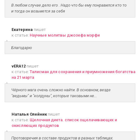
В любом случае дело его . Надо что бы ему понравился кто то
и тогда он возьмется за себя
Екатерина
пишет
к статье:
Научные молитвы джозефа мэрфи
Благодарю
vERA12
пишет
к статье:
Талисман для сохранения и приумножения богатства
на 21 марта
Чёрного мага очень сложно найти. В основном, везде
"ведьмы" и "колдуны", которые таковыми не...
Наталья Олейник
пишет
к статье:
Щелочная диета. список ощелачивающих и
окисляющих продуктов
Протоворечия в составе продуктов в разных таблицах.