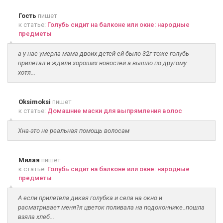
Гость
пишет
к статье:
Голубь сидит на балконе или окне: народные
предметы
а у нас умерла мама двоих детей ей было 32г тоже голубь
прилетал и ждали хороших новостей а вышло по другому
хотя...
Oksimoksi
пишет
к статье:
Домашние маски для выпрямления волос
Хна-это не реальная помощь волосам
Милая
пишет
к статье:
Голубь сидит на балконе или окне: народные
предметы
А если прилетела дикая голубка и села на окно и
расматривает меня?я цветок поливала на подоконнике..пошла
взяла хлеб...