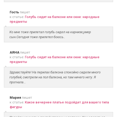
Гость
пишет
к статье:
Голубь сидит на балконе или окне: народные
предметы
Ко мне тоже прилетал голубь сидел на карнизе,умер
сын.Сегодня тоже прилетел боюсь..
АЯНА
пишет
к статье:
Голубь сидит на балконе или окне: народные
предметы
Здравствуйте! На перилах балкона спокойно сидели много
голубей, смотрели на пол балкона, но там ничего нету. Я
прогнала...
Мария
пишет
к статье:
Какое вечернее платье подойдет для вашего типа
фигуры