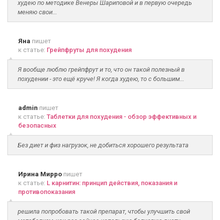
худею по методике Венеры Шариповой и в первую очередь
меняю свои...
Яна
пишет
к статье:
Грейпфруты для похудения
Я вообще люблю грейпфрут и то, что он такой полезный в
похудении - это ещё круче! Я когда худею, то с большим...
admin
пишет
к статье:
Таблетки для похудения - обзор эффективных и
безопасных
Без диет и физ нагрузок, не добиться хорошего результата
Ирина Мирро
пишет
к статье:
L карнитин: принцип действия, показания и
противопоказания
решила попробовать такой препарат, чтобы улучшить свой