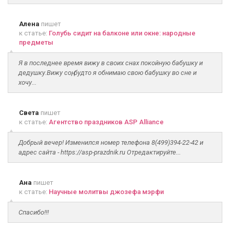
Алена
пишет
к статье:
Голубь сидит на балконе или окне: народные
предметы
Я в последнее время вижу в своих снах покойную бабушку и
дедушку.Вижу соң, будто я обнимаю свою бабушку во сне и
хочу...
Света
пишет
к статье:
Агентство праздников ASP Alliance
Добрый вечер! Изменился номер телефона 8(499)394-22-42 и
адрес сайта - https://asp-prazdnik.ru Отредактируйте...
Ана
пишет
к статье:
Научные молитвы джозефа мэрфи
Спасибо!!!