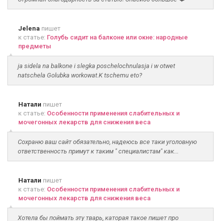
Jelena
пишет
к статье:
Голубь сидит на балконе или окне: народные
предметы
ja sidela na balkone i slegka poschelochnulasja i w otwet
natschela Golubka workowat.K tschemu eto?
Натали
пишет
к статье:
Особенности применения слабительных и
мочегонных лекарств для снижения веса
Сохраню ваш сайт обязательно, надеюсь все таки уголовную
ответственность примут к таким " специалистам" как...
Натали
пишет
к статье:
Особенности применения слабительных и
мочегонных лекарств для снижения веса
Хотела бы поймать эту тварь, каторая такое пишет про