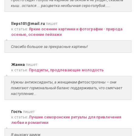
кыш...остался ... расцветка необычная серо-голубой......
lleps101@mail.ru
пишет
к статье:
Яркие осенние картинки и фотографии - природа
осенью, осенние пейзажи
Спасибо большое за прекрасные картины!
Жанна
пишет
к статье:
Продукты, продлевающие молодость
Нужны антиоксиданты, а женщинам фитоэстрогены – они
помогают гормональный баланс поддерживать, что смягчает
наступление...
Гость
пишет
к статье:
Лучшие симоронские ритуалы для привлечения
любви и романтики
Я выхожу замуж