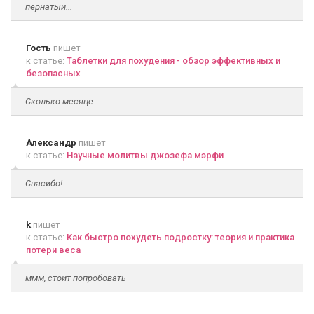
пернатый...
Гость
пишет
к статье:
Таблетки для похудения - обзор эффективных и
безопасных
Сколько месяце
Александр
пишет
к статье:
Научные молитвы джозефа мэрфи
Спасибо!
k
пишет
к статье:
Как быстро похудеть подростку: теория и практика
потери веса
ммм, стоит попробовать