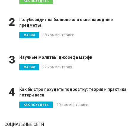
81 комментарий
КАК ПОХУДЕТЬ
2
Голубь сидит на балконе или окне: народные
предметы
38 комментариев
МАГИЯ
3
Научные молитвы джозефа мэрфи
22 комментария
МАГИЯ
4
Как быстро похудеть подростку: теория и практика
потери веса
19 комментариев
КАК ПОХУДЕТЬ
СОЦИАЛЬНЫЕ СЕТИ