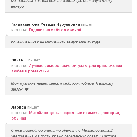
метаболизм, как раз сейчас использую белковую диету
венеры...
Галиахметова Резида Нурулловна
пишет
к статье:
Гадание на себя со свечой
почему я никак не магу выйти замуж мне 42 года
Ольга Т.
пишет
к статье:
Лучшие симоронские ритуалы для привлечения
любви и романтики
Мой мужчина нашёл меня, я люблю и любима. Я выхожу
замуж. ❤️
Лариса
пишет
к статье:
Михайлов день - народные приметы, поверья,
обычаи
Очень подробное описание обычая на Михайлов день.2-
3ведра вина и в гости ,прямо переплюнул советы Тиктока!