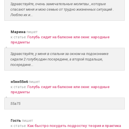
Здравствуйте, очень замечательные молитвы , которые
спасают меня и мою семью от трудно жизненных ситуаций .
Люблю их и...
Марина
пишет
к статье:
Голубь сидит на балконе или окне: народные
предметы
Здравствуйте, у меня в спальни за окном на подоконнике
сидели 2 голубя,один посередине, а второй подальше,
посередине...
н5нн55н6
пишет
к статье:
Голубь сидит на балконе или окне: народные
предметы
55а75
Гость
пишет
к статье:
Как быстро похудеть подростку: теория и практика