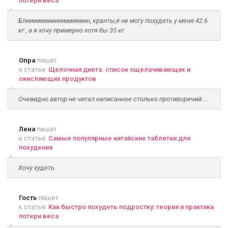
потери веса
Блииииииииииииииииин, кранты,я не могу похудеть у меня 42.6
кг , а я хочу примерно хотя бы 35 кг
Опра
пишет
к статье:
Щелочная диета. список ощелачивающих и
окисляющих продуктов
Очевидно автор не читал написанное столько противоречий....
Лена
пишет
к статье:
Самые популярные китайские таблетки для
похудения
Хочу худеть
Гость
пишет
к статье:
Как быстро похудеть подростку: теория и практика
потери веса