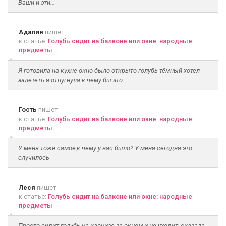
Ваши и эти...
Адалия
пишет
к статье:
Голубь сидит на балконе или окне: народные
предметы
Я готовила на кухне окно было открыто голубь тёмный хотел
залететь я отпугнула к чему бы это
Гость
пишет
к статье:
Голубь сидит на балконе или окне: народные
предметы
У меня тоже самое,к чему у вас было? У меня сегодня это
случилось
Леся
пишет
к статье:
Голубь сидит на балконе или окне: народные
предметы
Просто сидит голубь на карнизе за окном и не уходит, сказала