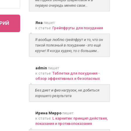
первую очередь меняю свои...
РИЙ
Яна
пишет
к статье:
Грейпфруты для похудения
Я вообще люблю грейпфрут и то, что он
такой полезный в похудении - это ещё
круче! Я когда худею, то с большим...
admin
пишет
к статье:
Таблетки для похудения -
обзор эффективных и безопасных
Без диет и физ нагрузок, не добиться
хорошего результата
Ирина Мирро
пишет
к статье:
L карнитин: принцип действия,
показания и противопоказания