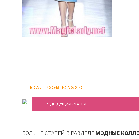
Blumarine - коллекция весна-лето 2012
МОДА
МОДНЫЕ КОЛЛЕКЦИИ
ПРЕДЫДУЩАЯ СТАТЬЯ
БОЛЬШЕ СТАТЕЙ В РАЗДЕЛЕ
МОДНЫЕ КОЛЛ