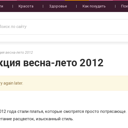
ти
Красота
Здоровье
Как похудеть
Пси
ция весна-лето 2012
екция весна-лето 2012
y again later.
012 года стали платья, которые смотрятся просто потрясающе.
тание расцветок, изысканный стиль.