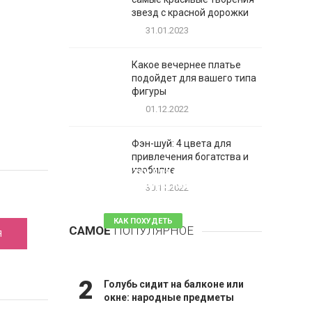
звезд с красной дорожки
31.01.2023
Какое вечернее платье
подойдет для вашего типа
фигуры
01.12.2022
Фэн-шуй: 4 цвета для
привлечения богатства и
1
изобилие
Таблетки для похудения -
,
обзор эффективных и
30.11.2022
безопасных
КАК ПОХУДЕТЬ
САМОЕ
ПОПУЛЯРНОЕ
Я
81 комментарий
2
Голубь сидит на балконе или
окне: народные предметы