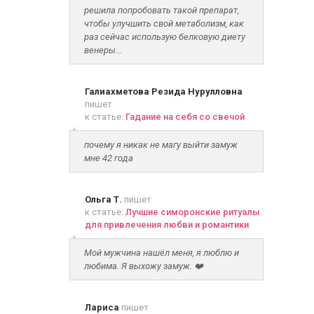
решила попробовать такой препарат,
чтобы улучшить свой метаболизм, как
раз сейчас использую белковую диету
венеры...
Галиахметова Резида Нурулловна
пишет
к статье:
Гадание на себя со свечой
почему я никак не магу выйти замуж
мне 42 года
Ольга Т.
пишет
к статье:
Лучшие симоронские ритуалы
для привлечения любви и романтики
Мой мужчина нашёл меня, я люблю и
любима. Я выхожу замуж. ❤️
Лариса
пишет