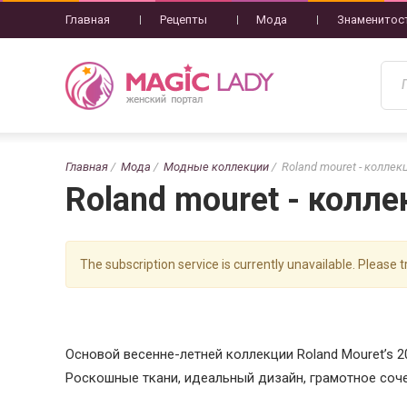
Главная
Рецепты
Мода
Знаменитос
Главная
Мода
Модные коллекции
Roland mouret - коллек
Roland mouret - колл
The subscription service is currently unavailable. Please tr
Основой весенне-летней коллекции Roland Mouret’s 2
Роскошные ткани, идеальный дизайн, грамотное соче