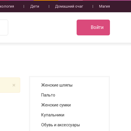
хология
Дети
Домашний очаг
Магия
Войти
×
Женские шляпы
Пальто
Женские сумки
Купальники
Обувь и аксессуары