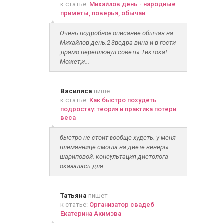
к статье:
Михайлов день - народные
приметы, поверья, обычаи
Очень подробное описание обычая на
Михайлов день.2-3ведра вина и в гости
,прямо переплюнул советы Тиктока!
Может,и...
Василиса
пишет
к статье:
Как быстро похудеть
подростку: теория и практика потери
веса
быстро не стоит вообще худеть. у меня
племяннице смогла на диете венеры
шариповой. консультация диетолога
оказалась для...
Татьяна
пишет
к статье:
Организатор свадеб
Екатерина Акимова