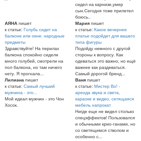
сидел на карнизе,умер
сын.Сегодня тоже прилетел
боюсь..
АЯНА
пишет
Мария
пишет
к статье:
Голубь сидит на
к статье:
Какое вечернее
балконе или окне: народные
платье подойдет для вашего
предметы
типа фигуры
Здравствуйте! На перилах
Подойду немного с другой
балкона спокойно сидели
стороны к вопросу. Как
много голубей, смотрели на
одеваться это важно, но ещё
пол балкона, но там ничего
важнее как раздеваться.
нету. Я прогнала...
Самый дорогой бренд...
Лилиана
пишет
Ваня
пишет
к статье:
Самый лучший
к статье:
Мистер Во! -
мужчина - это...
аренда звука и света,
Мой идеал мужчин - это Чон
караоке и видео, сетящаяся
Хосок.
мебель напрокат
Нигде еще не видел столько
спецэффектов! Пользовался
и обычными крио-ганами, но
со светящимся стволом и
особенно с...