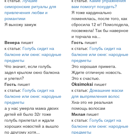
к статье:
Лучшие
к статье:
Какие упражнения
симоронские ритуалы для
вам помогут похудеть?
привлечения любви и
Я тоже кардинально
романтики
поменялась, после того, как
Я выхожу замуж
сбросила 12 кг! Помолодела,
посвежела! Так бы наверное
и торчала на...
Венера
пишет
Гость
пишет
к статье:
Голубь сидит на
к статье:
Голубь сидит на
балконе или окне: народные
балконе или окне: народные
предметы
предметы
Что значит, если голубь
Это хорошая примета.
задел крылом окно балкона
Ждите отличную новость.
и улетел?
Это к счастью.
Гость
пишет
Oksimoksi
пишет
к статье:
Голубь сидит на
к статье:
Домашние маски
балконе или окне: народные
для выпрямления волос
предметы
Хна-это не реальная
а у нас умерла мама двоих
помощь волосам
детей ей было 32г тоже
Милая
пишет
голубь прилетал и ждали
к статье:
Голубь сидит на
хороших новостей а вышло
балконе или окне: народные
по другому хотя...
предметы