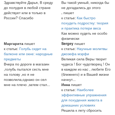
Здравствуйте Дарья, В среду
Вы такой умный, никогда бы
до полудня в любой стране
не догадались до этого
действует или в только в
.
пишет
России? Спасибо
к статье:
Как быстро
похудеть подростку: теория
и практика потери веса
Как можно худеть не особо
физически
Маргарита
пишет
Sergey
пишет
к статье:
Голубь сидит на
к статье:
Научные молитвы
балконе или окне: народные
джозефа мэрфи
предметы
Великая сила Веры творит
Вчера по дороге в магазин
чудеса ! Бог чудотворец ! Он
,голубь пытался сесть мне
в каждом из нас , любите Его
на голову ,но я не
(ближнего) и в Вашей жизни
позволила,однако он сел
начнут...
мне на плечо ,затем стал...
Инна
пишет
к статье:
Наиболее
эффективные упражнения
для похудения живота в
домашних условиях
Решила к лету сбросить