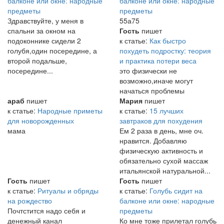
балконе или окне: народные
балконе или окне: народные
предметы
предметы
Здравствуйте, у меня в
55а75
спальни за окном на
Гость
пишет
подоконнике сидели 2
к статье:
Как быстро
голубя,один посередине, а
похудеть подростку: теория
второй подальше,
и практика потери веса
посередине...
это физически не
возможно,иначе могут
начаться проблемы
араб
пишет
Мария
пишет
к статье:
Народные приметы
к статье:
15 лучших
для новорожденных
завтраков для похудения
мама
Ем 2 раза в день, мне оч.
нравится. Добавляю
физическую активность и
обязательно сухой массаж
итальянской натуральной...
Гость
пишет
Гость
пишет
к статье:
Ритуалы и обряды
к статье:
Голубь сидит на
на рождество
балконе или окне: народные
Почтстится надо себя и
предметы
денежный канал
Ко мне тоже прилетал голубь