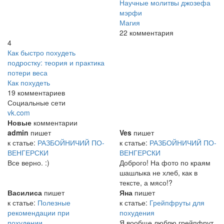
Научные молитвы джозефа
мэрфи
Магия
22 комментария
4
Как быстро похудеть
подростку: теория и практика
потери веса
Как похудеть
19 комментариев
Социальные сети
vk.com
Новые
комментарии
admin
пишет
Ves
пишет
к статье:
РАЗБОЙНИЧИЙ ПО-
к статье:
РАЗБОЙНИЧИЙ ПО-
ВЕНГЕРСКИ
ВЕНГЕРСКИ
Все верно. :)
Доброго! На фото по краям
шашлыка не хлеб, как в
тексте, а мясо!?
Василиса
пишет
Яна
пишет
к статье:
Полезные
к статье:
Грейпфруты для
рекомендации при
похудения
похудении
Я вообще люблю грейпфрут