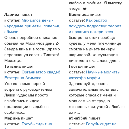
люблю и любима. Я выхожу
замуж. ❤️
Лариса
пишет
Василиса
пишет
к статье:
Михайлов день -
к статье:
Как быстро
народные приметы, поверья,
похудеть подростку: теория
обычаи
и практика потери веса
Очень подробное описание
быстро не стоит вообще
обычая на Михайлов день.2-
худеть. у меня племяннице
3ведра вина и в гости ,прямо
смогла на диете венеры
переплюнул советы Тиктока!
шариповой. консультация
Может,и...
диетолога оказалась для...
Татьяна
пишет
Гостья
пишет
к статье:
Организатор свадеб
к статье:
Научные молитвы
Екатерина Акимова
джозефа мэрфи
Уже во время первой
Здравствуйте, очень
встречи с руководителем
замечательные молитвы ,
Лавки чудес мы просто
которые спасают меня и
влюбились в идею
мою семью от трудно
организации свадьбы в
жизненных ситуаций . Люблю
особняке...
их и...
Марина
пишет
н5нн55н6
пишет
к статье:
Голубь сидит на
к статье:
Голубь сидит на