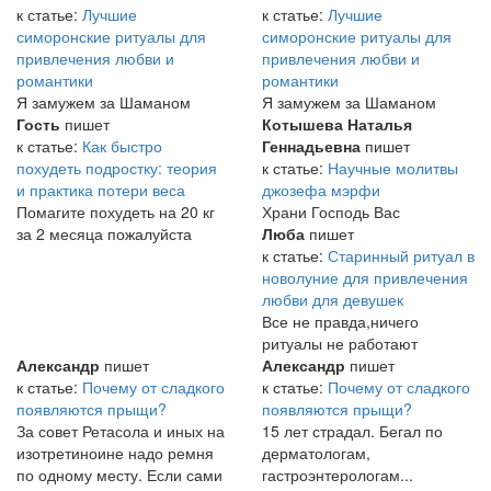
к статье:
Лучшие
к статье:
Лучшие
симоронские ритуалы для
симоронские ритуалы для
привлечения любви и
привлечения любви и
романтики
романтики
Я замужем за Шаманом
Я замужем за Шаманом
Гость
пишет
Котышева Наталья
к статье:
Как быстро
Геннадьевна
пишет
похудеть подростку: теория
к статье:
Научные молитвы
и практика потери веса
джозефа мэрфи
Помагите похудеть на 20 кг
Храни Господь Вас
за 2 месяца пожалуйста
Люба
пишет
к статье:
Старинный ритуал в
новолуние для привлечения
любви для девушек
Все не правда,ничего
ритуалы не работают
Александр
пишет
Александр
пишет
к статье:
Почему от сладкого
к статье:
Почему от сладкого
появляются прыщи?
появляются прыщи?
За совет Ретасола и иных на
15 лет страдал. Бегал по
изотретиноине надо ремня
дерматологам,
по одному месту. Если сами
гастроэнтерологам...