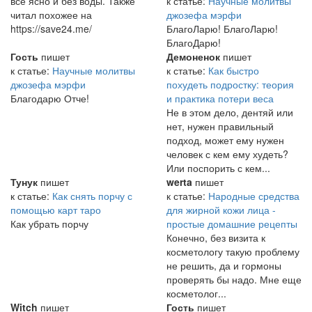
всё ясно и без воды. Также
к статье:
Научные молитвы
читал похожее на
джозефа мэрфи
https://save24.me/
БлагоЛарю! БлагоЛарю!
БлагоДарю!
Гость
пишет
Демоненок
пишет
к статье:
Научные молитвы
к статье:
Как быстро
джозефа мэрфи
похудеть подростку: теория
Благодарю Отче!
и практика потери веса
Не в этом дело, дентяй или
нет, нужен правильный
подход, может ему нужен
человек с кем ему худеть?
Или поспорить с кем...
Тунук
пишет
werta
пишет
к статье:
Как снять порчу с
к статье:
Народные средства
помощью карт таро
для жирной кожи лица -
Как убрать порчу
простые домашние рецепты
Конечно, без визита к
косметологу такую проблему
не решить, да и гормоны
проверять бы надо. Мне еще
косметолог...
Witch
пишет
Гость
пишет