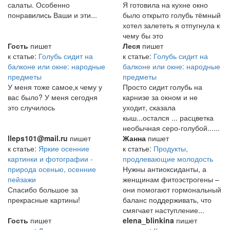
салаты. Особенно
Я готовила на кухне окно
понравились Ваши и эти...
было открыто голубь тёмный
хотел залететь я отпугнула к
чему бы это
Гость
пишет
Леся
пишет
к статье:
Голубь сидит на
к статье:
Голубь сидит на
балконе или окне: народные
балконе или окне: народные
предметы
предметы
У меня тоже самое,к чему у
Просто сидит голубь на
вас было? У меня сегодня
карнизе за окном и не
это случилось
уходит, сказала
кыш...остался ... расцветка
необычная серо-голубой......
lleps101@mail.ru
пишет
Жанна
пишет
к статье:
Яркие осенние
к статье:
Продукты,
картинки и фотографии -
продлевающие молодость
природа осенью, осенние
Нужны антиоксиданты, а
пейзажи
женщинам фитоэстрогены –
Спасибо большое за
они помогают гормональный
прекрасные картины!
баланс поддерживать, что
смягчает наступление...
Гость
пишет
elena_blinkina
пишет