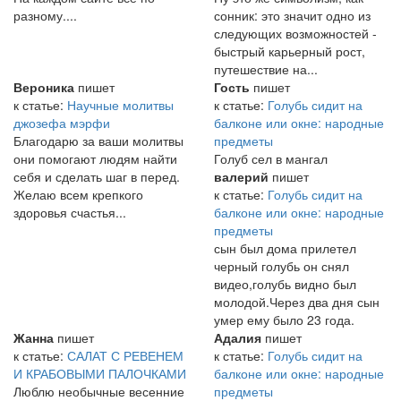
разному....
сонник: это значит одно из
следующих возможностей -
быстрый карьерный рост,
путешествие на...
Вероника
пишет
Гость
пишет
к статье:
Научные молитвы
к статье:
Голубь сидит на
джозефа мэрфи
балконе или окне: народные
Благодарю за ваши молитвы
предметы
они помогают людям найти
Голуб сел в мангал
себя и сделать шаг в перед.
валерий
пишет
Желаю всем крепкого
к статье:
Голубь сидит на
здоровья счастья...
балконе или окне: народные
предметы
сын был дома прилетел
черный голубь он снял
видео,голубь видно был
молодой.Через два дня сын
умер ему было 23 года.
Жанна
пишет
Адалия
пишет
к статье:
САЛАТ С РЕВЕНЕМ
к статье:
Голубь сидит на
И КРАБОВЫМИ ПАЛОЧКАМИ
балконе или окне: народные
Люблю необычные весенние
предметы