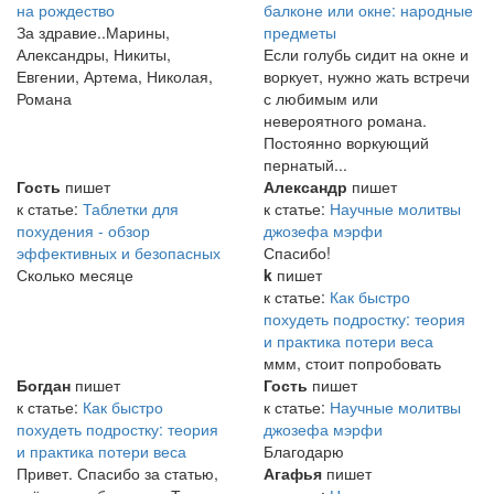
на рождество
балконе или окне: народные
За здравие..Марины,
предметы
Александры, Никиты,
Если голубь сидит на окне и
Евгении, Артема, Николая,
воркует, нужно жать встречи
Романа
с любимым или
невероятного романа.
Постоянно воркующий
пернатый...
Гость
пишет
Александр
пишет
к статье:
Таблетки для
к статье:
Научные молитвы
похудения - обзор
джозефа мэрфи
эффективных и безопасных
Спасибо!
Сколько месяце
k
пишет
к статье:
Как быстро
похудеть подростку: теория
и практика потери веса
ммм, стоит попробовать
Богдан
пишет
Гость
пишет
к статье:
Как быстро
к статье:
Научные молитвы
похудеть подростку: теория
джозефа мэрфи
и практика потери веса
Благодарю
Привет. Спасибо за статью,
Агафья
пишет