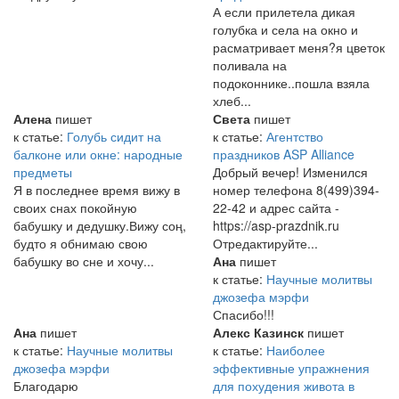
А если прилетела дикая
голубка и села на окно и
расматривает меня?я цветок
поливала на
подоконнике..пошла взяла
хлеб...
Алена
пишет
Света
пишет
к статье:
Голубь сидит на
к статье:
Агентство
балконе или окне: народные
праздников ASP Alliance
предметы
Добрый вечер! Изменился
Я в последнее время вижу в
номер телефона 8(499)394-
своих снах покойную
22-42 и адрес сайта -
бабушку и дедушку.Вижу соң,
https://asp-prazdnik.ru
будто я обнимаю свою
Отредактируйте...
бабушку во сне и хочу...
Ана
пишет
к статье:
Научные молитвы
джозефа мэрфи
Спасибо!!!
Ана
пишет
Алекс Казинск
пишет
к статье:
Научные молитвы
к статье:
Наиболее
джозефа мэрфи
эффективные упражнения
Благодарю
для похудения живота в