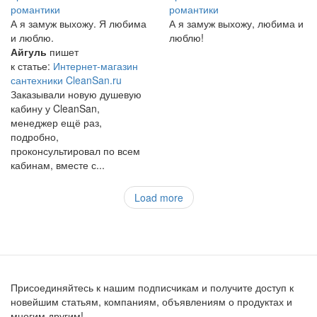
романтики
романтики
А я замуж выхожу. Я любима
А я замуж выхожу, любима и
и люблю.
люблю!
Айгуль
пишет
к статье:
Интернет-магазин
сантехники CleanSan.ru
Заказывали новую душевую
кабину у CleanSan,
менеджер ещё раз,
подробно,
проконсультировал по всем
кабинам, вместе с...
Load more
Присоединяйтесь к нашим подписчикам и получите доступ к
новейшим статьям, компаниям, объявлениям о продуктах и
многим другим!