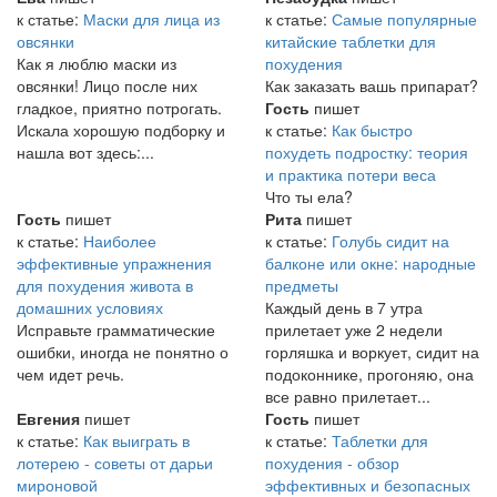
к статье:
Маски для лица из
к статье:
Самые популярные
овсянки
китайские таблетки для
Как я люблю маски из
похудения
овсянки! Лицо после них
Как заказать вашь припарат?
гладкое, приятно потрогать.
Гость
пишет
Искала хорошую подборку и
к статье:
Как быстро
нашла вот здесь:...
похудеть подростку: теория
и практика потери веса
Что ты ела?
Гость
пишет
Рита
пишет
к статье:
Наиболее
к статье:
Голубь сидит на
эффективные упражнения
балконе или окне: народные
для похудения живота в
предметы
домашних условиях
Каждый день в 7 утра
Исправьте грамматические
прилетает уже 2 недели
ошибки, иногда не понятно о
горляшка и воркует, сидит на
чем идет речь.
подоконнике, прогоняю, она
все равно прилетает...
Евгения
пишет
Гость
пишет
к статье:
Как выиграть в
к статье:
Таблетки для
лотерею - советы от дарьи
похудения - обзор
мироновой
эффективных и безопасных