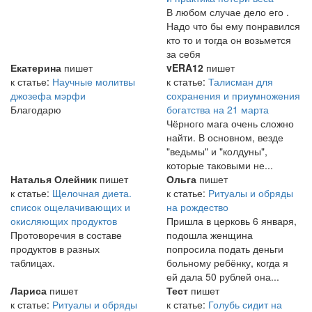
В любом случае дело его .
Надо что бы ему понравился
кто то и тогда он возьмется
за себя
Екатерина
пишет
vERA12
пишет
к статье:
Научные молитвы
к статье:
Талисман для
джозефа мэрфи
сохранения и приумножения
Благодарю
богатства на 21 марта
Чёрного мага очень сложно
найти. В основном, везде
"ведьмы" и "колдуны",
которые таковыми не...
Наталья Олейник
пишет
Ольга
пишет
к статье:
Щелочная диета.
к статье:
Ритуалы и обряды
список ощелачивающих и
на рождество
окисляющих продуктов
Пришла в церковь 6 января,
Протоворечия в составе
подошла женщина
продуктов в разных
попросила подать деньги
таблицах.
больному ребёнку, когда я
ей дала 50 рублей она...
Лариса
пишет
Тест
пишет
к статье:
Ритуалы и обряды
к статье:
Голубь сидит на