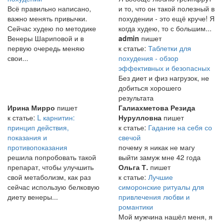
Всё правильно написано,
и то, что он такой полезный в
важно менять привычки.
похудении - это ещё круче! Я
Сейчас худею по методике
когда худею, то с большим...
Венеры Шариповой и в
admin
пишет
первую очередь меняю
к статье:
Таблетки для
свои...
похудения - обзор
эффективных и безопасных
Без диет и физ нагрузок, не
добиться хорошего
результата
Ирина Мирро
пишет
Галиахметова Резида
к статье:
L карнитин:
Нурулловна
пишет
принцип действия,
к статье:
Гадание на себя со
показания и
свечой
противопоказания
почему я никак не магу
решила попробовать такой
выйти замуж мне 42 года
препарат, чтобы улучшить
Ольга Т.
пишет
свой метаболизм, как раз
к статье:
Лучшие
сейчас использую белковую
симоронские ритуалы для
диету венеры...
привлечения любви и
романтики
Мой мужчина нашёл меня, я