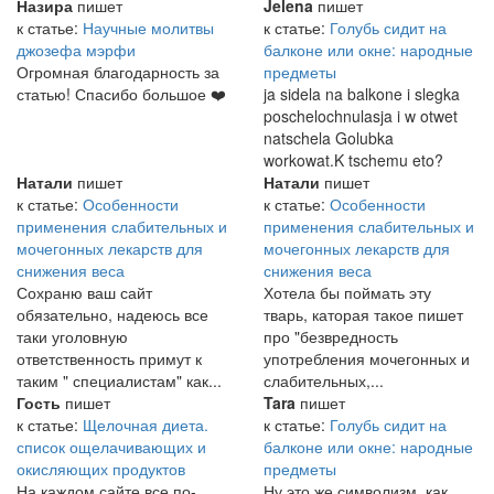
Назира
пишет
Jelena
пишет
к статье:
Научные молитвы
к статье:
Голубь сидит на
джозефа мэрфи
балконе или окне: народные
Огромная благодарность за
предметы
статью! Спасибо большое ❤️
ja sidela na balkone i slegka
poschelochnulasja i w otwet
natschela Golubka
workowat.K tschemu eto?
Натали
пишет
Натали
пишет
к статье:
Особенности
к статье:
Особенности
применения слабительных и
применения слабительных и
мочегонных лекарств для
мочегонных лекарств для
снижения веса
снижения веса
Сохраню ваш сайт
Хотела бы поймать эту
обязательно, надеюсь все
тварь, каторая такое пишет
таки уголовную
про "безвредность
ответственность примут к
употребления мочегонных и
таким " специалистам" как...
слабительных,...
Гость
пишет
Tara
пишет
к статье:
Щелочная диета.
к статье:
Голубь сидит на
список ощелачивающих и
балконе или окне: народные
окисляющих продуктов
предметы
На каждом сайте все по-
Ну это же символизм, как