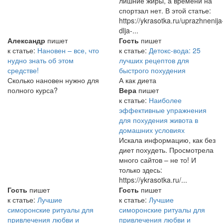
лишние жиры, а времени на
спортзал нет. В этой статье:
https://ykrasotka.ru/uprazhnenija
dlja-...
Александр
пишет
Гость
пишет
к статье:
Нановен – все, что
к статье:
Детокс-вода: 25
нудно знать об этом
лучших рецептов для
средстве!
быстрого похудения
Сколько нановен нужно для
А как диета
полного курса?
Вера
пишет
к статье:
Наиболее
эффективные упражнения
для похудения живота в
домашних условиях
Искала информацию, как без
диет похудеть. Просмотрела
много сайтов – не то! И
только здесь:
https://ykrasotka.ru/...
Гость
пишет
Гость
пишет
к статье:
Лучшие
к статье:
Лучшие
симоронские ритуалы для
симоронские ритуалы для
привлечения любви и
привлечения любви и