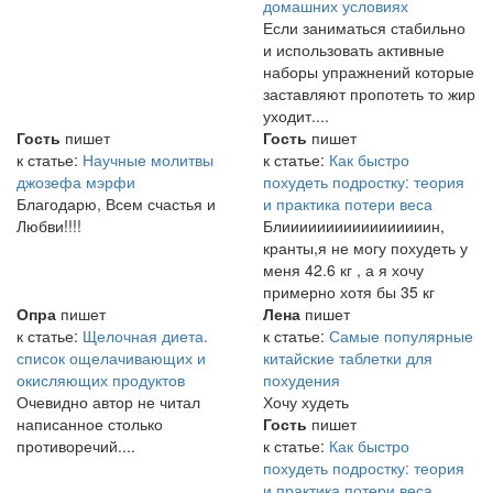
домашних условиях
Если заниматься стабильно
и использовать активные
наборы упражнений которые
заставляют пропотеть то жир
уходит....
Гость
пишет
Гость
пишет
к статье:
Научные молитвы
к статье:
Как быстро
джозефа мэрфи
похудеть подростку: теория
Благодарю, Всем счастья и
и практика потери веса
Любви!!!!
Блииииииииииииииииин,
кранты,я не могу похудеть у
меня 42.6 кг , а я хочу
примерно хотя бы 35 кг
Опра
пишет
Лена
пишет
к статье:
Щелочная диета.
к статье:
Самые популярные
список ощелачивающих и
китайские таблетки для
окисляющих продуктов
похудения
Очевидно автор не читал
Хочу худеть
написанное столько
Гость
пишет
противоречий....
к статье:
Как быстро
похудеть подростку: теория
и практика потери веса