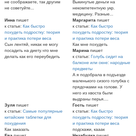
не соображаете, так другим
Выкинутые деньги на
не советуйте...
некомпетентную укр.
медицину. Разные...
Инна
пишет
Маргарита
пишет
к статье:
Как быстро
к статье:
Как быстро
похудеть подростку: теория
похудеть подростку: теория
и практика потери веса
и практика потери веса
Сын лентяй, никак не могу
Как мне похудеть
посадить на диету.что мне
Марина
пишет
делать как его переубедить
к статье:
Голубь сидит на
балконе или окне: народные
предметы
А я подобрала в подъезде
маленького сизого голубка с
прядочками на голове. У
него из хвоста были
выдраны перья....
Зуля
пишет
Гость
пишет
к статье:
Самые популярные
к статье:
Как быстро
китайские таблетки для
похудеть подростку: теория
похудения
и практика потери веса
Как заказать
подскажи, кааак
Ева
пишет
Незабудка
пишет