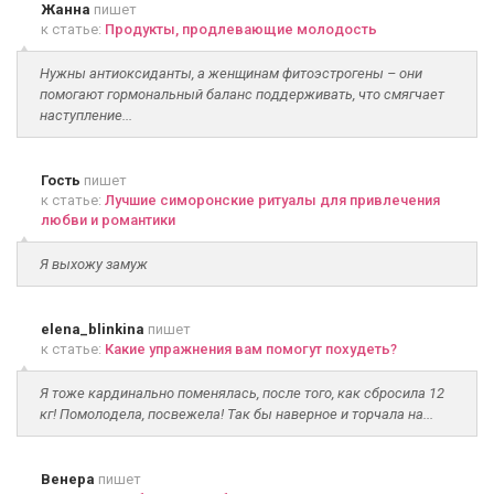
Жанна
пишет
к статье:
Продукты, продлевающие молодость
Нужны антиоксиданты, а женщинам фитоэстрогены – они
помогают гормональный баланс поддерживать, что смягчает
наступление...
Гость
пишет
к статье:
Лучшие симоронские ритуалы для привлечения
любви и романтики
Я выхожу замуж
elena_blinkina
пишет
к статье:
Какие упражнения вам помогут похудеть?
Я тоже кардинально поменялась, после того, как сбросила 12
кг! Помолодела, посвежела! Так бы наверное и торчала на...
Венера
пишет