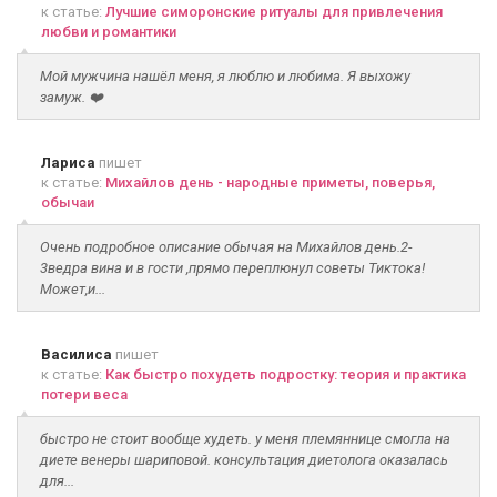
к статье:
Лучшие симоронские ритуалы для привлечения
любви и романтики
Мой мужчина нашёл меня, я люблю и любима. Я выхожу
замуж. ❤️
Лариса
пишет
к статье:
Михайлов день - народные приметы, поверья,
обычаи
Очень подробное описание обычая на Михайлов день.2-
3ведра вина и в гости ,прямо переплюнул советы Тиктока!
Может,и...
Василиса
пишет
к статье:
Как быстро похудеть подростку: теория и практика
потери веса
быстро не стоит вообще худеть. у меня племяннице смогла на
диете венеры шариповой. консультация диетолога оказалась
для...