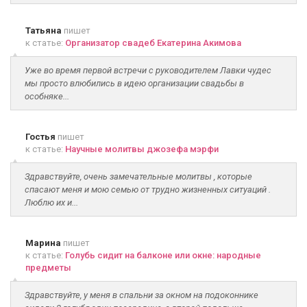
Татьяна
пишет
к статье:
Организатор свадеб Екатерина Акимова
Уже во время первой встречи с руководителем Лавки чудес
мы просто влюбились в идею организации свадьбы в
особняке...
Гостья
пишет
к статье:
Научные молитвы джозефа мэрфи
Здравствуйте, очень замечательные молитвы , которые
спасают меня и мою семью от трудно жизненных ситуаций .
Люблю их и...
Марина
пишет
к статье:
Голубь сидит на балконе или окне: народные
предметы
Здравствуйте, у меня в спальни за окном на подоконнике