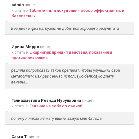
admin
пишет
к статье:
Таблетки для похудения - обзор эффективных и
безопасных
Без диет и физ нагрузок, не добиться хорошего результата
Ирина Мирро
пишет
к статье:
L карнитин: принцип действия, показания и
противопоказания
решила попробовать такой препарат, чтобы улучшить свой
метаболизм, как раз сейчас использую белковую диету
венеры...
Галиахметова Резида Нурулловна
пишет
к статье:
Гадание на себя со свечой
почему я никак не магу выйти замуж мне 42 года
Ольга Т.
пишет