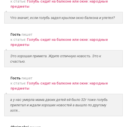
к статье:
Голубь сидит на балконе или окне: народные
предметы
Что значит, если голубь задел крылом окно балкона и улетел?
Гость
пишет
к статье:
Голубь сидит на балконе или окне: народные
предметы
Это хорошая примета. Ждите отличную новость. Это к
счастью.
Гость
пишет
к статье:
Голубь сидит на балконе или окне: народные
предметы
а у нас умерла мама двоих детей ей было 32г тоже голубь
прилетал и ждали хороших новостей а вышло по другому
хотя...