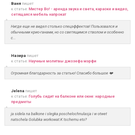
Ваня
пишет
к статье:
Мистер Во! - аренда звука и света, караоке и видео,
сетящаяся мебель напрокат
Нигде еще не видел столько спецэффектов! Пользовался и
обычными крио-ганами, но со светящимся стволом и особенно
с...
Назира
пишет
к статье:
Научные молитвы джозефа мэрфи
Огромная благодарность за статью! Спасибо большое ❤️
Jelena
пишет
к статье:
Голубь сидит на балконе или окне: народные
предметы
ja sidela na balkone i slegka poschelochnulasja i w otwet
natschela Golubka workowat.K tschemu eto?