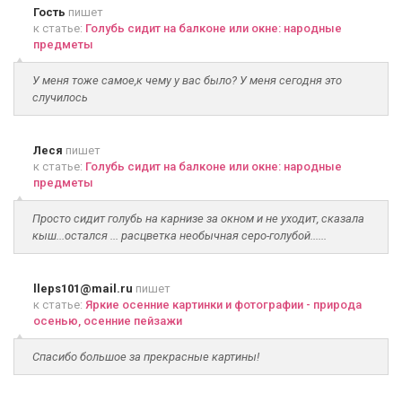
Гость
пишет
к статье:
Голубь сидит на балконе или окне: народные
предметы
У меня тоже самое,к чему у вас было? У меня сегодня это
случилось
Леся
пишет
к статье:
Голубь сидит на балконе или окне: народные
предметы
Просто сидит голубь на карнизе за окном и не уходит, сказала
кыш...остался ... расцветка необычная серо-голубой......
lleps101@mail.ru
пишет
к статье:
Яркие осенние картинки и фотографии - природа
осенью, осенние пейзажи
Спасибо большое за прекрасные картины!