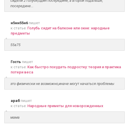
сидели 2 голубя,один посередине, а второй подальше,
посередине...
н5нн55н6
пишет
к статье:
Голубь сидит на балконе или окне: народные
предметы
55а75
Гость
пишет
к статье:
Как быстро похудеть подростку: теория и практика
потери веса
это физически не возможно,иначе могут начаться проблемы
араб
пишет
к статье:
Народные приметы для новорожденных
мама