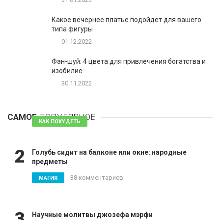
Какое вечернее платье подойдет для вашего
типа фигуры
01.12.2022
Фэн-шуй: 4 цвета для привлечения богатства и
изобилие
30.11.2022
1
Таблетки для похудения - обзор эффективных и
безопасных
САМОЕ
ПОПУЛЯРНОЕ
81 комментарий
КАК ПОХУДЕТЬ
2
Голубь сидит на балконе или окне: народные
предметы
38 комментариев
МАГИЯ
3
Научные молитвы джозефа мэрфи