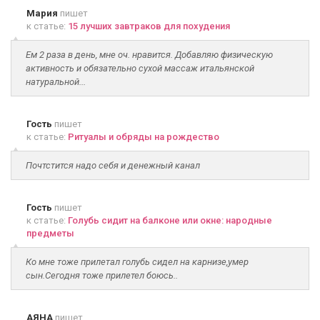
Мария
пишет
к статье:
15 лучших завтраков для похудения
Ем 2 раза в день, мне оч. нравится. Добавляю физическую
активность и обязательно сухой массаж итальянской
натуральной...
Гость
пишет
к статье:
Ритуалы и обряды на рождество
Почтстится надо себя и денежный канал
Гость
пишет
к статье:
Голубь сидит на балконе или окне: народные
предметы
Ко мне тоже прилетал голубь сидел на карнизе,умер
сын.Сегодня тоже прилетел боюсь..
АЯНА
пишет