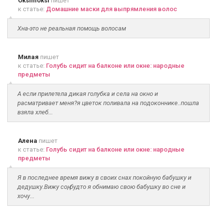
Oksimoksi
пишет
к статье:
Домашние маски для выпрямления волос
Хна-это не реальная помощь волосам
Милая
пишет
к статье:
Голубь сидит на балконе или окне: народные
предметы
А если прилетела дикая голубка и села на окно и
расматривает меня?я цветок поливала на подоконнике..пошла
взяла хлеб...
Алена
пишет
к статье:
Голубь сидит на балконе или окне: народные
предметы
Я в последнее время вижу в своих снах покойную бабушку и
дедушку.Вижу соң, будто я обнимаю свою бабушку во сне и
хочу...