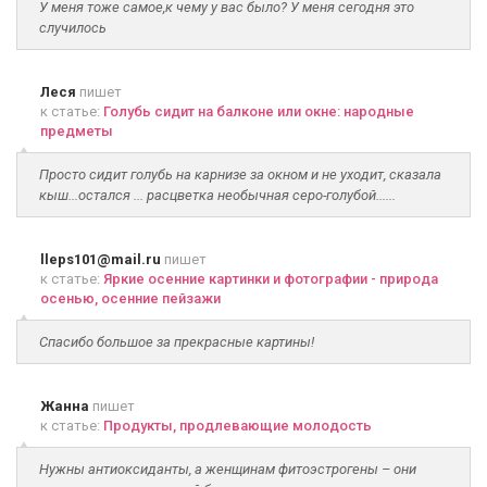
У меня тоже самое,к чему у вас было? У меня сегодня это
случилось
Леся
пишет
к статье:
Голубь сидит на балконе или окне: народные
предметы
Просто сидит голубь на карнизе за окном и не уходит, сказала
кыш...остался ... расцветка необычная серо-голубой......
lleps101@mail.ru
пишет
к статье:
Яркие осенние картинки и фотографии - природа
осенью, осенние пейзажи
Спасибо большое за прекрасные картины!
Жанна
пишет
к статье:
Продукты, продлевающие молодость
Нужны антиоксиданты, а женщинам фитоэстрогены – они