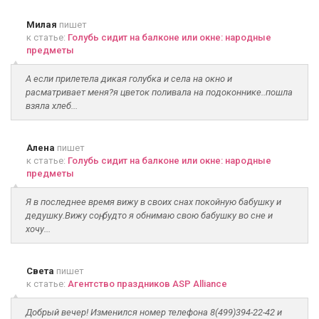
Милая
пишет
к статье:
Голубь сидит на балконе или окне: народные
предметы
А если прилетела дикая голубка и села на окно и
расматривает меня?я цветок поливала на подоконнике..пошла
взяла хлеб...
Алена
пишет
к статье:
Голубь сидит на балконе или окне: народные
предметы
Я в последнее время вижу в своих снах покойную бабушку и
дедушку.Вижу соң, будто я обнимаю свою бабушку во сне и
хочу...
Света
пишет
к статье:
Агентство праздников ASP Alliance
Добрый вечер! Изменился номер телефона 8(499)394-22-42 и