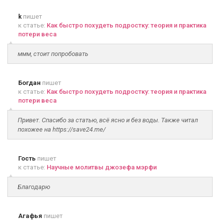
k
пишет
к статье:
Как быстро похудеть подростку: теория и практика
потери веса
ммм, стоит попробовать
Богдан
пишет
к статье:
Как быстро похудеть подростку: теория и практика
потери веса
Привет. Спасибо за статью, всё ясно и без воды. Также читал
похожее на https://save24.me/
Гость
пишет
к статье:
Научные молитвы джозефа мэрфи
Благодарю
Агафья
пишет