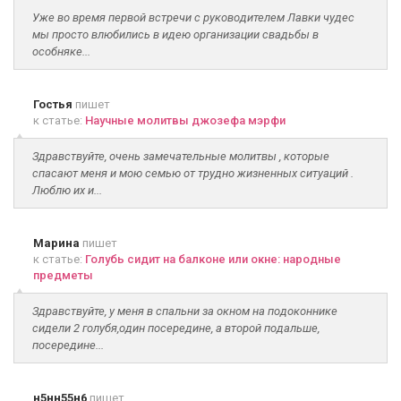
Уже во время первой встречи с руководителем Лавки чудес
мы просто влюбились в идею организации свадьбы в
особняке...
Гостья
пишет
к статье:
Научные молитвы джозефа мэрфи
Здравствуйте, очень замечательные молитвы , которые
спасают меня и мою семью от трудно жизненных ситуаций .
Люблю их и...
Марина
пишет
к статье:
Голубь сидит на балконе или окне: народные
предметы
Здравствуйте, у меня в спальни за окном на подоконнике
сидели 2 голубя,один посередине, а второй подальше,
посередине...
н5нн55н6
пишет