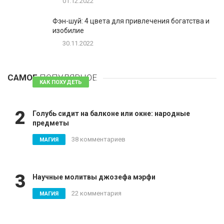
01.12.2022
Фэн-шуй: 4 цвета для привлечения богатства и
изобилие
30.11.2022
1
Таблетки для похудения - обзор эффективных и
безопасных
САМОЕ
ПОПУЛЯРНОЕ
81 комментарий
КАК ПОХУДЕТЬ
2
Голубь сидит на балконе или окне: народные
предметы
38 комментариев
МАГИЯ
3
Научные молитвы джозефа мэрфи
22 комментария
МАГИЯ