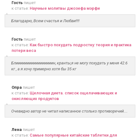
Гость
пишет
к статье:
Научные молитвы джозефа мэрфи
Благодарю, Всем счастья и Любви!!!!
Гость
пишет
к статье:
Как быстро похудеть подростку: теория и практика
потери веса
Блииииииииииииииииин, кранты,я не могу похудеть у меня 42.6
кг , а я хочу примерно хотя бы 35 кг
Опра
пишет
к статье:
Щелочная диета. список ощелачивающих и
окисляющих продуктов
Очевидно автор не читал написанное столько противоречий....
Лена
пишет
к статье:
Самые популярные китайские таблетки для