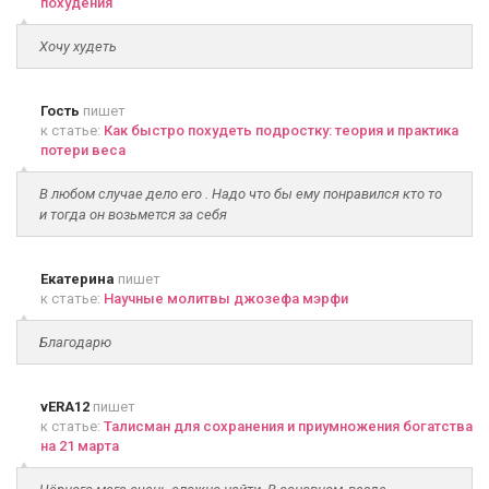
похудения
Хочу худеть
Гость
пишет
к статье:
Как быстро похудеть подростку: теория и практика
потери веса
В любом случае дело его . Надо что бы ему понравился кто то
и тогда он возьмется за себя
Екатерина
пишет
к статье:
Научные молитвы джозефа мэрфи
Благодарю
vERA12
пишет
к статье:
Талисман для сохранения и приумножения богатства
на 21 марта