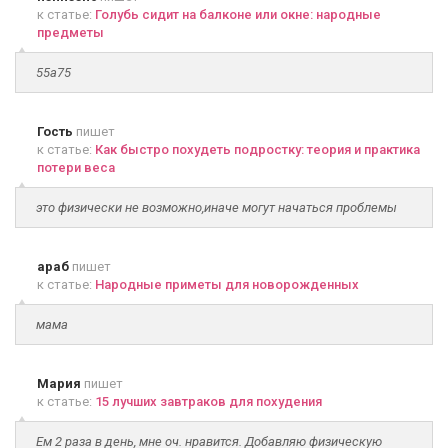
к статье:
Голубь сидит на балконе или окне: народные
предметы
55а75
Гость
пишет
к статье:
Как быстро похудеть подростку: теория и практика
потери веса
это физически не возможно,иначе могут начаться проблемы
араб
пишет
к статье:
Народные приметы для новорожденных
мама
Мария
пишет
к статье:
15 лучших завтраков для похудения
Ем 2 раза в день, мне оч. нравится. Добавляю физическую