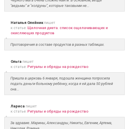
Чёрного мага очень сложно найти. В основном, везде
"ведьмы" и "колдуны", которые таковыми не...
Наталья Олейник
пишет
к статье:
Щелочная диета. список ощелачивающих и
окисляющих продуктов
Протоворечия в составе продуктов в разных таблицах.
Ольга
пишет
к статье:
Ритуалы и обряды на рождество
Пришла в церковь 6 января, подошла женщина попросила
подать деньги больному ребёнку, когда я ей дала 50 рублей
она...
Лариса
пишет
к статье:
Ритуалы и обряды на рождество
За здравие..Марины, Александры, Никиты, Евгении, Артема,
Николая, Романа