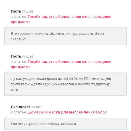
Гость
пишет
к статье:
Голубь сидит на балконе или окне: народные
предметы
Это хорошая примета. Ждите отличную новость. Это к
счастью.
Гость
пишет
к статье:
Голубь сидит на балконе или окне: народные
предметы
а у нас умерла мама двоих детей ей было 32г тоже голубь
прилетал и ждали хороших новостей а вышло по другому
хотя...
Oksimoksi
пишет
к статье:
Домашние маски для выпрямления волос
Хна-это не реальная помощь волосам