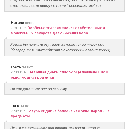
Сохраню ваш сайт обязательно, надеюсь все таки уголовную
ответственность примут к таким " специалистам" как...
Натали
пишет
к статье:
Особенности применения слабительных и
мочегонных лекарств для снижения веса
Хотела бы поймать эту тварь, каторая такое пишет про
"безвредность употребления мочегонных и слабительных,...
Гость
пишет
к статье:
Щелочная диета. список ощелачивающих и
окисляющих продуктов
На каждом сайте все по-разному....
Tara
пишет
к статье:
Голубь сидит на балконе или окне: народные
предметы
Ну это же символизм, как сонник: это значит одно из