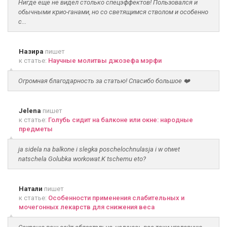
Нигде еще не видел столько спецэффектов! Пользовался и
обычными крио-ганами, но со светящимся стволом и особенно
с...
Назира
пишет
к статье:
Научные молитвы джозефа мэрфи
Огромная благодарность за статью! Спасибо большое ❤️
Jelena
пишет
к статье:
Голубь сидит на балконе или окне: народные
предметы
ja sidela na balkone i slegka poschelochnulasja i w otwet
natschela Golubka workowat.K tschemu eto?
Натали
пишет
к статье:
Особенности применения слабительных и
мочегонных лекарств для снижения веса