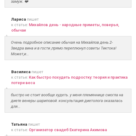
замуж. ❤️
Лариса
пишет
к статье:
Михайлов день - народные приметы, поверья,
обычаи
Очень подробное описание обычая на Михайлов день.2-
3ведра вина и в гости ,прямо переплюнул советы Тиктока!
Может,и...
Василиса
пишет
к статье:
Как быстро похудеть подростку: теория и практика
потери веса
быстро не стоит вообще худеть. у меня племяннице смогла на
диете венеры шариповой. консультация диетолога оказалась
для...
Татьяна
пишет
к статье:
Организатор свадеб Екатерина Акимова