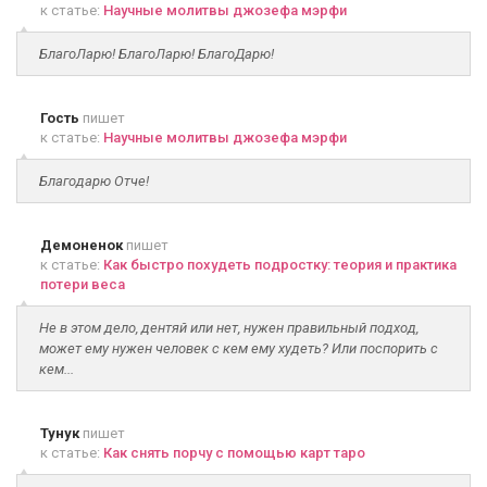
к статье:
Научные молитвы джозефа мэрфи
БлагоЛарю! БлагоЛарю! БлагоДарю!
Гость
пишет
к статье:
Научные молитвы джозефа мэрфи
Благодарю Отче!
Демоненок
пишет
к статье:
Как быстро похудеть подростку: теория и практика
потери веса
Не в этом дело, дентяй или нет, нужен правильный подход,
может ему нужен человек с кем ему худеть? Или поспорить с
кем...
Тунук
пишет
к статье:
Как снять порчу с помощью карт таро