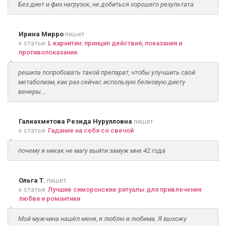
Без диет и физ нагрузок, не добиться хорошего результата
Ирина Мирро
пишет
к статье:
L карнитин: принцип действия, показания и
противопоказания
решила попробовать такой препарат, чтобы улучшить свой
метаболизм, как раз сейчас использую белковую диету
венеры...
Галиахметова Резида Нурулловна
пишет
к статье:
Гадание на себя со свечой
почему я никак не магу выйти замуж мне 42 года
Ольга Т.
пишет
к статье:
Лучшие симоронские ритуалы для привлечения
любви и романтики
Мой мужчина нашёл меня, я люблю и любима. Я выхожу