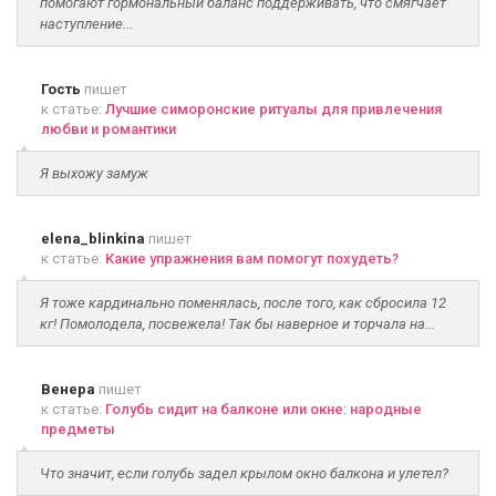
помогают гормональный баланс поддерживать, что смягчает
наступление...
Гость
пишет
к статье:
Лучшие симоронские ритуалы для привлечения
любви и романтики
Я выхожу замуж
elena_blinkina
пишет
к статье:
Какие упражнения вам помогут похудеть?
Я тоже кардинально поменялась, после того, как сбросила 12
кг! Помолодела, посвежела! Так бы наверное и торчала на...
Венера
пишет
к статье:
Голубь сидит на балконе или окне: народные
предметы
Что значит, если голубь задел крылом окно балкона и улетел?