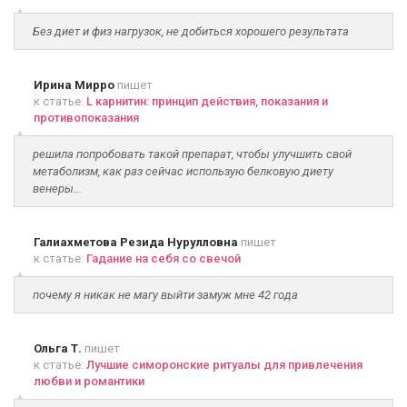
Без диет и физ нагрузок, не добиться хорошего результата
Ирина Мирро
пишет
к статье:
L карнитин: принцип действия, показания и
противопоказания
решила попробовать такой препарат, чтобы улучшить свой
метаболизм, как раз сейчас использую белковую диету
венеры...
Галиахметова Резида Нурулловна
пишет
к статье:
Гадание на себя со свечой
почему я никак не магу выйти замуж мне 42 года
Ольга Т.
пишет
к статье:
Лучшие симоронские ритуалы для привлечения
любви и романтики