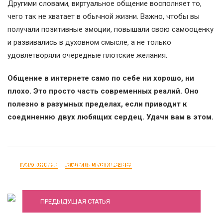
Другими словами, виртуальное общение восполняет то,
чего так не хватает в обычной жизни. Важно, чтобы вы
получали позитивные эмоции, повышали свою самооценку
и развивались в духовном смысле, а не только
удовлетворяли очередные плотские желания.
Общение в интернете само по себе ни хорошо, ни
плохо. Это просто часть современных реалий. Оно
полезно в разумных пределах, если приводит к
соединению двух любящих сердец. Удачи вам в этом.
Обиженные дети. Какие вещи ни в коем
ПСИХОЛОГИЯ
ЛЮБОВЬ И ОТНОШЕНИЯ
случае нельзя делать
Зрелый возраст – не помеха для серьезных
ПРЕДЫДУЩАЯ СТАТЬЯ
отношений