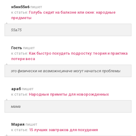
н5нн55н6
пишет
к статье:
Голубь сидит на балконе или окне: народные
предметы
55а75
Гость
пишет
к статье:
Как быстро похудеть подростку: теория и практика
потери веса
это физически не возможно,иначе могут начаться проблемы
араб
пишет
к статье:
Народные приметы для новорожденных
мама
Мария
пишет
к статье:
15 лучших завтраков для похудения