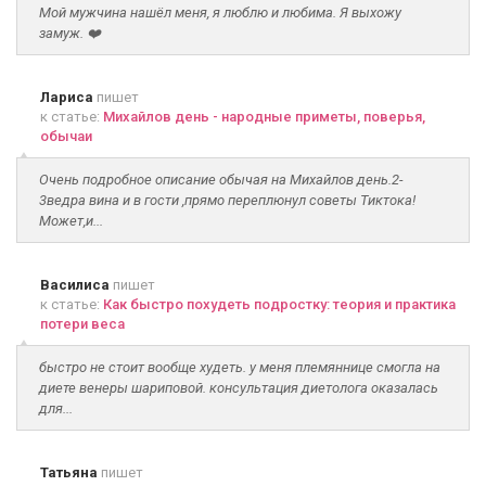
Мой мужчина нашёл меня, я люблю и любима. Я выхожу
замуж. ❤️
Лариса
пишет
к статье:
Михайлов день - народные приметы, поверья,
обычаи
Очень подробное описание обычая на Михайлов день.2-
3ведра вина и в гости ,прямо переплюнул советы Тиктока!
Может,и...
Василиса
пишет
к статье:
Как быстро похудеть подростку: теория и практика
потери веса
быстро не стоит вообще худеть. у меня племяннице смогла на
диете венеры шариповой. консультация диетолога оказалась
для...
Татьяна
пишет