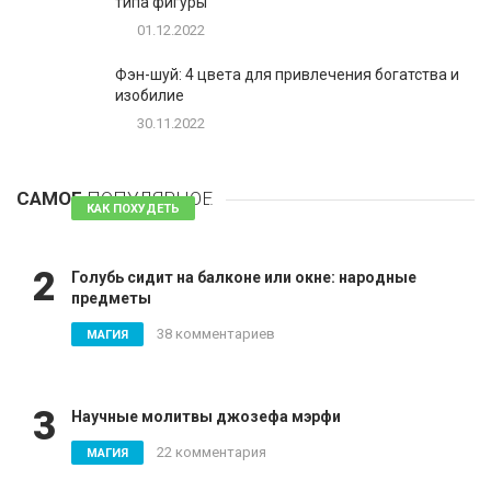
типа фигуры
01.12.2022
Фэн-шуй: 4 цвета для привлечения богатства и
изобилие
30.11.2022
1
Таблетки для похудения - обзор эффективных и
безопасных
САМОЕ
ПОПУЛЯРНОЕ
81 комментарий
КАК ПОХУДЕТЬ
2
Голубь сидит на балконе или окне: народные
предметы
38 комментариев
МАГИЯ
3
Научные молитвы джозефа мэрфи
22 комментария
МАГИЯ