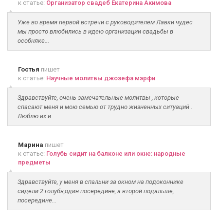
к статье:
Организатор свадеб Екатерина Акимова
Уже во время первой встречи с руководителем Лавки чудес
мы просто влюбились в идею организации свадьбы в
особняке...
Гостья
пишет
к статье:
Научные молитвы джозефа мэрфи
Здравствуйте, очень замечательные молитвы , которые
спасают меня и мою семью от трудно жизненных ситуаций .
Люблю их и...
Марина
пишет
к статье:
Голубь сидит на балконе или окне: народные
предметы
Здравствуйте, у меня в спальни за окном на подоконнике
сидели 2 голубя,один посередине, а второй подальше,
посередине...