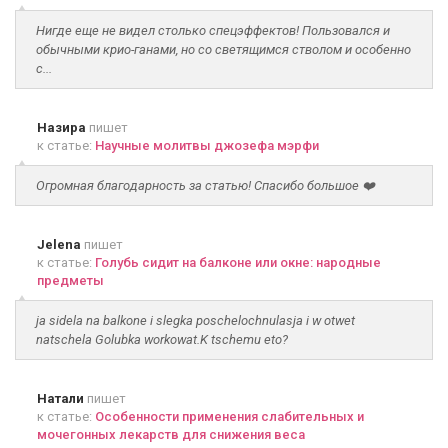
Нигде еще не видел столько спецэффектов! Пользовался и
обычными крио-ганами, но со светящимся стволом и особенно
с...
Назира
пишет
к статье:
Научные молитвы джозефа мэрфи
Огромная благодарность за статью! Спасибо большое ❤️
Jelena
пишет
к статье:
Голубь сидит на балконе или окне: народные
предметы
ja sidela na balkone i slegka poschelochnulasja i w otwet
natschela Golubka workowat.K tschemu eto?
Натали
пишет
к статье:
Особенности применения слабительных и
мочегонных лекарств для снижения веса