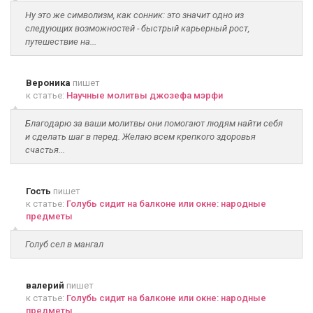
Ну это же символизм, как сонник: это значит одно из
следующих возможностей - быстрый карьерный рост,
путешествие на...
Вероника
пишет
к статье:
Научные молитвы джозефа мэрфи
Благодарю за ваши молитвы они помогают людям найти себя
и сделать шаг в перед. Желаю всем крепкого здоровья
счастья...
Гость
пишет
к статье:
Голубь сидит на балконе или окне: народные
предметы
Голуб сел в мангал
валерий
пишет
к статье:
Голубь сидит на балконе или окне: народные
предметы