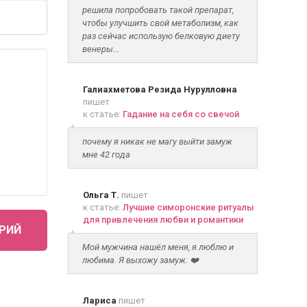
решила попробовать такой препарат,
чтобы улучшить свой метаболизм, как
раз сейчас использую белковую диету
венеры...
Галиахметова Резида Нурулловна
пишет
к статье:
Гадание на себя со свечой
почему я никак не магу выйти замуж
мне 42 года
Ольга Т.
пишет
к статье:
Лучшие симоронские ритуалы
для привлечения любви и романтики
РИЙ
Мой мужчина нашёл меня, я люблю и
любима. Я выхожу замуж. ❤️
Лариса
пишет