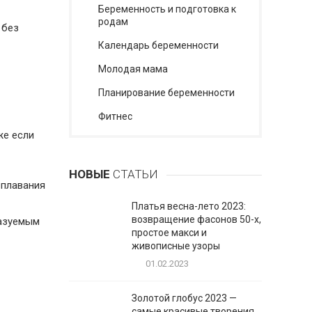
Беременность и подготовка к
родам
 без
Календарь беременности
Молодая мама
Планирование беременности
Фитнес
же если
НОВЫЕ
СТАТЬИ
 плавания
Платья весна-лето 2023:
возвращение фасонов 50-х,
казуемым
простое макси и
живописные узоры
01.02.2023
Золотой глобус 2023 —
самые красивые творения