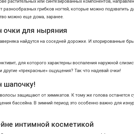
ове растительных или синтезированных компонентов, направле
от разнообразных грибков ногтей, которые можно подхватить д
тво можно еще дома, заранее.
н очки для ныряния
аверняка найдутся на соседней дорожке. И хлорированные бр
нктивит, для которого характерны воспаления наружной слизи
к и другие «прекрасные» ощущения? Так что надевай очки!
н шапочку!
волосы защищают от химикатов. К тому же голова останется су
щения бассейна. В зимний период это особенно важно для изну
сейне интимной косметикой