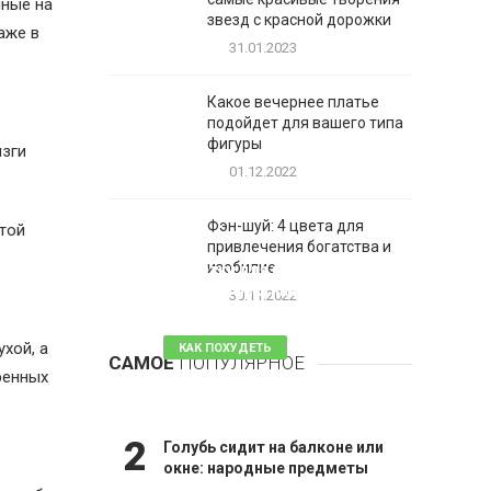
нные на
звезд с красной дорожки
аже в
31.01.2023
Какое вечернее платье
подойдет для вашего типа
фигуры
ызги
01.12.2022
Фэн-шуй: 4 цвета для
стой
привлечения богатства и
1
изобилие
Таблетки для похудения -
обзор эффективных и
30.11.2022
безопасных
хой, а
КАК ПОХУДЕТЬ
САМОЕ
ПОПУЛЯРНОЕ
81 комментарий
ренных
2
Голубь сидит на балконе или
окне: народные предметы