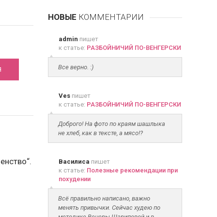
НОВЫЕ
КОММЕНТАРИИ
admin
пишет
к статье:
РАЗБОЙНИЧИЙ ПО-ВЕНГЕРСКИ
Все верно. :)
Я
Ves
пишет
к статье:
РАЗБОЙНИЧИЙ ПО-ВЕНГЕРСКИ
Доброго! На фото по краям шашлыка
не хлеб, как в тексте, а мясо!?
енство“.
Василиса
пишет
к статье:
Полезные рекомендации при
похудении
Всё правильно написано, важно
менять привычки. Сейчас худею по
методике Венеры Шариповой и в