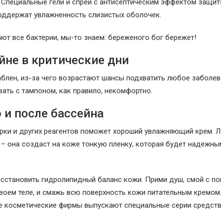
 Специальные гели и спреи с антисептическим эффектом защитя
поддержат увлажненность слизистых оболочек.
ют все бактерии, мы-то знаем: береженого бог бережет!
йне в критические дни
аблен, из-за чего возрастают шансы подхватить любое заболев
вать с тампоном, как правило, некомфортно.
 и после бассейна
орки и других реагентов поможет хороший увлажняющий крем. Л
 – она создаст на коже тонкую пленку, которая будет надежны
.
осстановить гидролипидный баланс кожи. Прими душ, смой с 
воем теле, и смажь всю поверхность кожи питательным кремом
ые косметические фирмы выпускают специальные серии средств