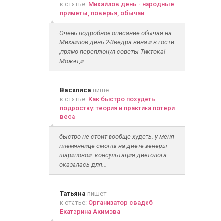
к статье:
Михайлов день - народные
приметы, поверья, обычаи
Очень подробное описание обычая на
Михайлов день.2-3ведра вина и в гости
,прямо переплюнул советы Тиктока!
Может,и...
Василиса
пишет
к статье:
Как быстро похудеть
подростку: теория и практика потери
веса
быстро не стоит вообще худеть. у меня
племяннице смогла на диете венеры
шариповой. консультация диетолога
оказалась для...
Татьяна
пишет
к статье:
Организатор свадеб
Екатерина Акимова