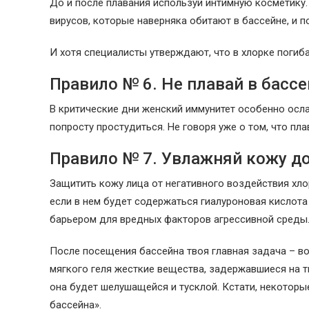
До и после плавания используй интимную косметику.
вирусов, которые наверняка обитают в бассейне, и 
И хотя специалисты утверждают, что в хлорке погиба
Правило № 6. Не плавай в бассе
В критические дни женский иммунитет особенно осл
попросту простудиться. Не говоря уже о том, что пла
Правило № 7. Увлажняй кожу до
Защитить кожу лица от негативного воздействия хл
если в нем будет содержаться гиалуроновая кислота
барьером для вредных факторов агрессивной среды
После посещения бассейна твоя главная задача – в
мягкого геля жесткие вещества, задержавшиеся на т
она будет шелушащейся и тусклой. Кстати, некотор
бассейна».