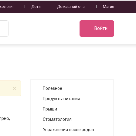
хология
Дети
Домашний очаг
Магия
Войти
×
Полезное
Продукты питания
Прыщи
ярно,
Стоматология
Упражнения после родов