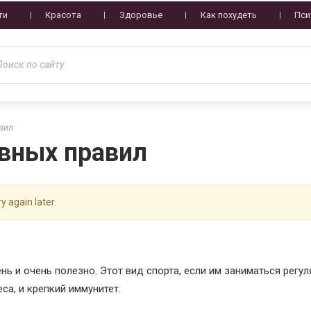
ти
Красота
Здоровье
Как похудеть
Пси
вил
авных правил
y again later.
ень и очень полезно. Этот вид спорта, если им заниматься регул
са, и крепкий иммунитет.