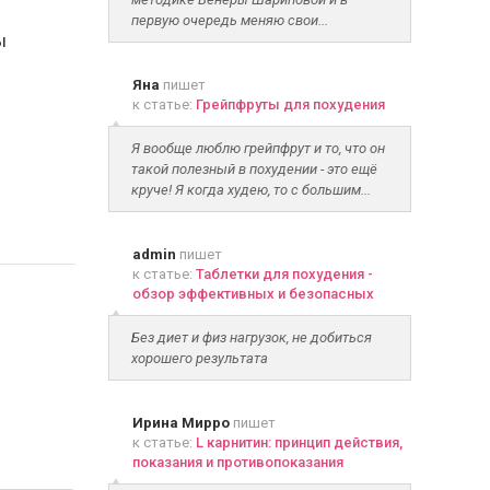
первую очередь меняю свои...
ы
Яна
пишет
к статье:
Грейпфруты для похудения
Я вообще люблю грейпфрут и то, что он
такой полезный в похудении - это ещё
круче! Я когда худею, то с большим...
admin
пишет
к статье:
Таблетки для похудения -
обзор эффективных и безопасных
Без диет и физ нагрузок, не добиться
хорошего результата
Ирина Мирро
пишет
к статье:
L карнитин: принцип действия,
показания и противопоказания