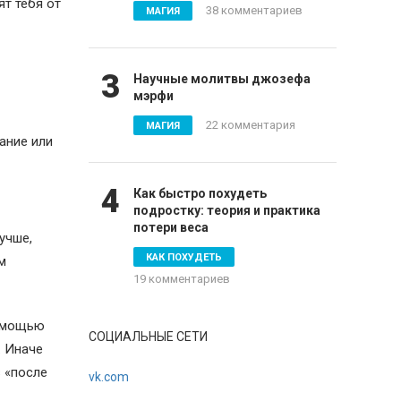
т тебя от
38 комментариев
МАГИЯ
3
Научные молитвы джозефа
мэрфи
22 комментария
МАГИЯ
ание или
4
Как быстро похудеть
подростку: теория и практика
потери веса
учше,
КАК ПОХУДЕТЬ
м
19 комментариев
помощью
СОЦИАЛЬНЫЕ СЕТИ
. Иначе
 «после
vk.com