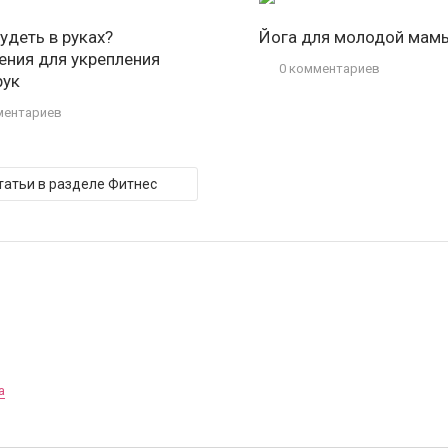
удеть в руках?
Йога для молодой мам
ения для укрепления
0 комментариев
рук
ментариев
татьи в разделе Фитнес
а