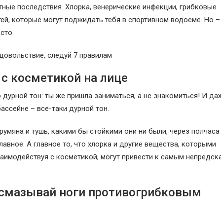
тные последствия. Хлорка, венерические инфекции, грибковые
ей, которые могут поджидать тебя в спортивном водоеме. Но –
сто.
довольствие, следуй 7 правилам
 с косметикой на лице
 дурной тон: ты же пришла заниматься, а не знакомиться! И да
бассейне – все-таки дурной тон.
 румяна и тушь, какими бы стойкими они ни были, через полчаса
лавное. А главное то, что хлорка и другие вещества, которыми
заимодействуя с косметикой, могут привести к самым непредс
 смазывай ноги противогрибковым