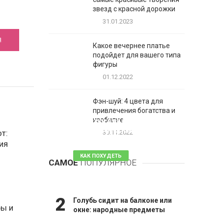
звезд с красной дорожки
31.01.2023
Я
Какое вечернее платье
подойдет для вашего типа
фигуры
01.12.2022
Фэн-шуй: 4 цвета для
привлечения богатства и
1
изобилие
Таблетки для похудения -
обзор эффективных и
т:
30.11.2022
безопасных
ия
КАК ПОХУДЕТЬ
САМОЕ
ПОПУЛЯРНОЕ
81 комментарий
2
Голубь сидит на балконе или
фы и
окне: народные предметы