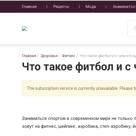
Главная
Рецепты
Мода
Знаменитос
Главная
Здоровье
Фитнес
Что такое фитбол и с чем его е
Что такое фитбол и с 
The subscription service is currently unavailable. Please tr
Заниматься спортом в современном мире не только п
зовут на фитнес, шейпинг, аэробика, степ-аэробику, й