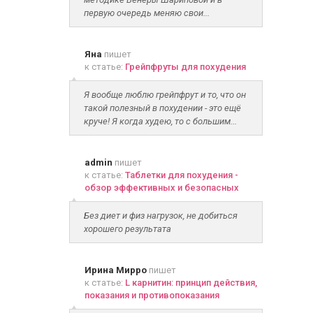
первую очередь меняю свои...
Яна
пишет
к статье:
Грейпфруты для похудения
Я вообще люблю грейпфрут и то, что он
такой полезный в похудении - это ещё
круче! Я когда худею, то с большим...
admin
пишет
к статье:
Таблетки для похудения -
обзор эффективных и безопасных
Без диет и физ нагрузок, не добиться
хорошего результата
Ирина Мирро
пишет
к статье:
L карнитин: принцип действия,
показания и противопоказания