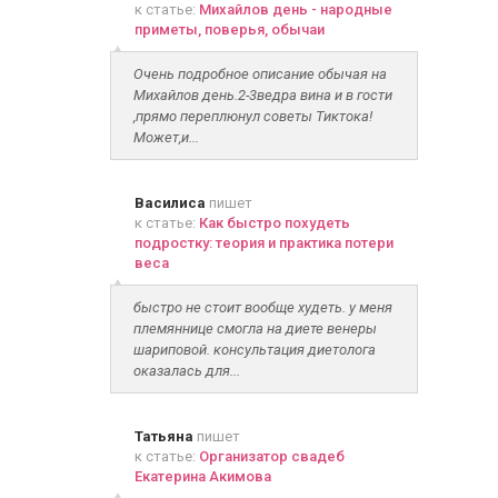
к статье:
Михайлов день - народные
приметы, поверья, обычаи
Очень подробное описание обычая на
Михайлов день.2-3ведра вина и в гости
,прямо переплюнул советы Тиктока!
Может,и...
Василиса
пишет
к статье:
Как быстро похудеть
подростку: теория и практика потери
веса
быстро не стоит вообще худеть. у меня
племяннице смогла на диете венеры
шариповой. консультация диетолога
оказалась для...
Татьяна
пишет
к статье:
Организатор свадеб
Екатерина Акимова