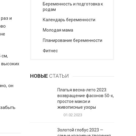
Беременность и подготовка к
родам
 раз и
Календарь беременности
ово
Молодая мама
 не
Планирование беременности
Фитнес
 см,
я высоких
НОВЫЕ
СТАТЬИ
но, он
Платья весна-лето 2023:
возвращение фасонов 50-х,
простое макси и
 забыть
живописные узоры
01.02.2023
Золотой глобус 2023 —
самые красивые творения