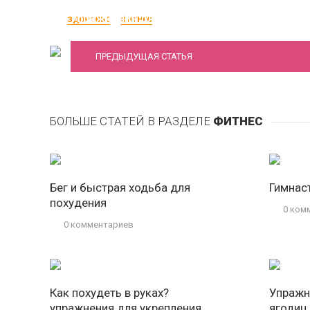
Упражнения для красивых ягодиц
ЗДОРОВЬЕ
ФИТНЕС
ПРЕДЫДУЩАЯ СТАТЬЯ
БОЛЬШЕ СТАТЕЙ В РАЗДЕЛЕ
ФИТНЕС
Бег и быстрая ходьба для
Гимнас
похудения
0 ком
0 комментариев
Как похудеть в руках?
Упражн
упражнения для укрепления
ягодиц