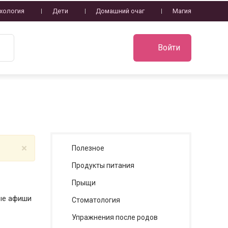
хология
Дети
Домашний очаг
Магия
Войти
×
Полезное
Продукты питания
Прыщи
рые афиши
Стоматология
Упражнения после родов