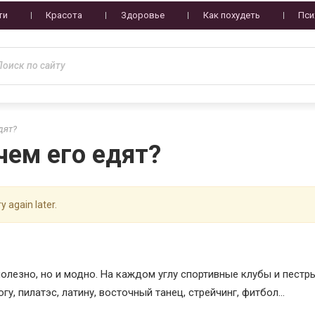
ти
Красота
Здоровье
Как похудеть
Пси
дят?
чем его едят?
y again later.
олезно, но и модно. На каждом углу спортивные клубы и пест
огу, пилатэс, латину, восточный танец, стрейчинг, фитбол…