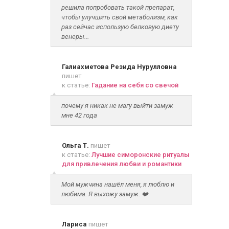
решила попробовать такой препарат,
чтобы улучшить свой метаболизм, как
раз сейчас использую белковую диету
венеры...
Галиахметова Резида Нурулловна
пишет
к статье:
Гадание на себя со свечой
почему я никак не магу выйти замуж
мне 42 года
Ольга Т.
пишет
к статье:
Лучшие симоронские ритуалы
для привлечения любви и романтики
Мой мужчина нашёл меня, я люблю и
любима. Я выхожу замуж. ❤️
Лариса
пишет