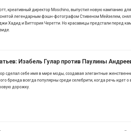
тт, креативный директор Moschino, выпустил новую кампанию для
 снятой легендарным фэшн-фотографом Стивеном Мейзелем, снял
джи Хадид и Виттория Черетти. Но красавицы предстали перед ка
виде.
атьев: Изабель Гулар против Паулины Андрее
ор сделал себе имя в мире моды, создавая элегантные женственн
ого бренда всегда популярны среди селебрити, когда речь идет о
ровую дорожку.