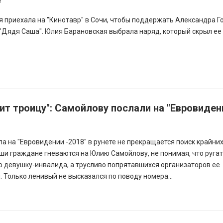
 приехала на "Кинотавр" в Сочи, чтобы поддержать Александра Г
 "Дядя Саша". Юлия Барановская выбрала наряд, который скрыл ее
ит троицу": Самойлову послали на "Евровиден
а на "Евровидении -2018" в рунете не прекращается поиск крайних
ши граждане гневаются на Юлию Самойлову, не понимая, что ругат
 девушку-инвалида, а трусливо попрятавшихся организаторов ее
 Только ленивый не высказался по поводу номера...