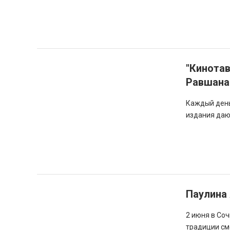
"Кинотав
Равшана 
Каждый день
издания даю
Паулина 
2 июня в Со
традиции см