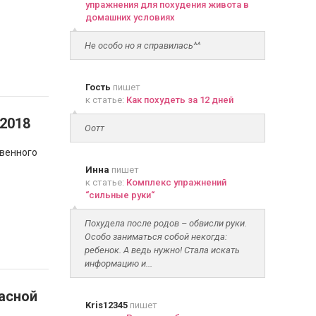
упражнения для похудения живота в
домашних условиях
Не особо но я справилась^^
Гость
пишет
к статье:
Как похудеть за 12 дней
 2018
Оотт
твенного
Инна
пишет
к статье:
Комплекс упражнений
“сильные руки“
Похудела после родов – обвисли руки.
Особо заниматься собой некогда:
ребенок. А ведь нужно! Стала искать
информацию и...
асной
Kris12345
пишет