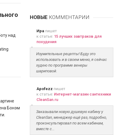
льного
НОВЫЕ
КОММЕНТАРИИ
Ира
пишет
боту над
к статье:
15 лучших завтраков для
похудения
ting
Изумительные рецепты! Буду это
использовать и в своем меню, я сейчас
худею по программе венеры
шариповой.
Apofezz
пишет
к статье:
Интернет-магазин сантехники
CleanSan.ru
картине
лена Бонэм
Заказывали новую душевую кабину у
ти.
CleanSan, менеджер ещё раз, подробно,
проконсультировал по всем кабинам,
вместе с...