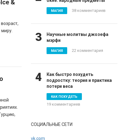
окне: народные предметы
lce &
38 комментариев
МАГИЯ
 возраст,
 миру.
3
Научные молитвы джозефа
мэрфи
22 комментария
МАГИЯ
4
Как быстро похудеть
о
подростку: теория и практика
потери веса
КАК ПОХУДЕТЬ
нной
19 комментариев
приятиях.
Турцию,
СОЦИАЛЬНЫЕ СЕТИ
vk.com