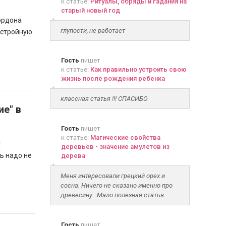
к статье:
Ритуалы, обряды и гадания на
старый новый год
ордона
глупости, не работает
 стройную
Гость
пишет
к статье:
Как правильно устроить свою
жизнь после рождения ребенка
классная статья !!! СПАСИБО
ие" в
Гость
пишет
к статье:
Магические свойства
.
деревьев - значение амулетов из
ь надо не
дерева
Меня интересовали грецкий орех и
сосна. Ничего не сказано именно про
древесину . Мало полезная статья .
Гость
пишет