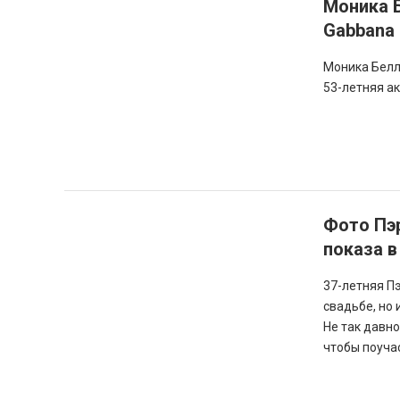
Моника Б
Gabbana
Моника Беллу
53-летняя а
Фото Пэ
показа в
37-летняя П
свадьбе, но 
Не так давн
чтобы поучас