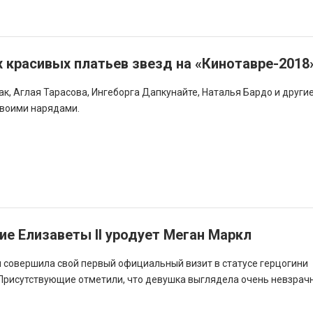
 красивых платьев звезд на «Кинотавре-2018
к, Аглая Тарасова, Ингеборга Дапкунайте, Наталья Бардо и други
воими нарядами.
е Елизаветы II уродует Меган Маркл
 совершила свой первый официальный визит в статусе герцогини
 Присутствующие отметили, что девушка выглядела очень невзрачн