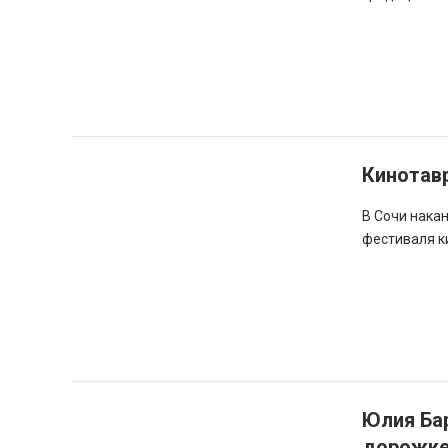
Кинотавр
В Сочи нака
фестиваля к
Юлия Бар
дорожк