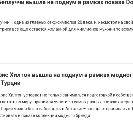
еллуччи вышла на подиум в рамках показа Do
ччи – одна из главных секс-символов 20 века, и, несмотря на свой
ктриса все еще остается желанной для миллионов мужчин по всему
рис Хилтон вышла на подиум в рамках модног
 Турции
эрис Хилтон успевает не только заниматься подготовкой к собстве
и летать по миру, принимая участие в самых разных светских меро
о Пэрис можно было наблюдать в Анталье – звезда отправилась в 
твовать в показе коллекции модного бренда...