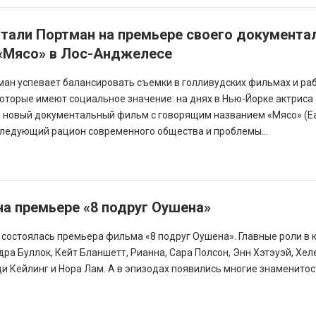
атали Портман на премьере своего документа
«Мясо» в Лос-Анджелесе
ман успевает балансировать съемки в голливудских фильмах и ра
которые имеют социальное значение: на днях в Нью-Йорке актриса
 новый документальный фильм с говорящим названием «Мясо» (Ea
сследующий рацион современного общества и проблемы...
а премьере «8 подруг Оушена»
 состоялась премьера фильма «8 подруг Оушена». Главные роли в 
ра Буллок, Кейт Бланшетт, Рианна, Сара Полсон, Энн Хэтэуэй, Хе
и Кейлинг и Нора Лам. А в эпизодах появились многие знаменитос