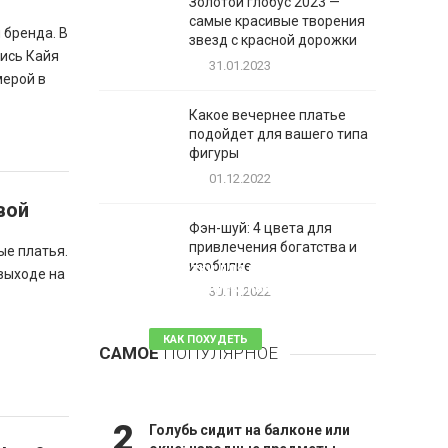
Золотой глобус 2023 —
самые красивые творения
 бренда. В
звезд с красной дорожки
ись Кайя
31.01.2023
мерой в
Какое вечернее платье
подойдет для вашего типа
фигуры
01.12.2022
вой
Фэн-шуй: 4 цвета для
привлечения богатства и
ые платья.
1
изобилие
Таблетки для похудения -
 выходе на
обзор эффективных и
30.11.2022
безопасных
КАК ПОХУДЕТЬ
САМОЕ
ПОПУЛЯРНОЕ
81 комментарий
2
Голубь сидит на балконе или