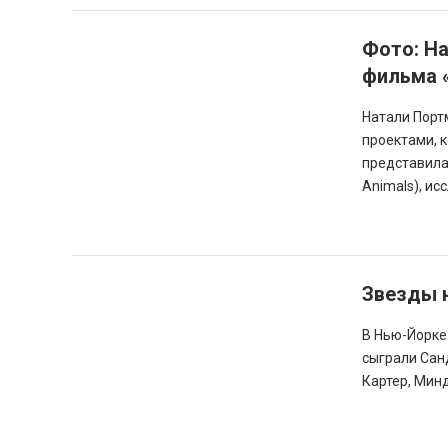
Фото: Н
фильма 
Натали Порт
проектами, 
представила
Animals), и
Звезды н
В Нью-Йорке
сыграли Санд
Картер, Минд