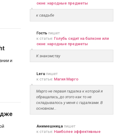
окне: народные предметы
к свадьбе
Гость
пишет
к статье:
Голубь сидит на балконе или
окне: народные предметы
ht
К знакомству
ании и
Leru
пишет
к статье:
Магия Марго
Марго не первая гадалка к которой я
обращалась, до этого как то не
складывалось у меня с гадалками. В
основном...
идже
ой
Анимешница
пишет
к статье:
Наиболее эффективные