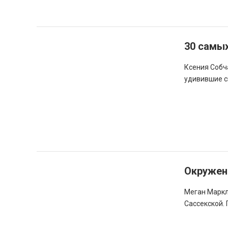
30 самых
Ксения Собча
удивившие с
Окружени
Меган Маркл
Сассекской.