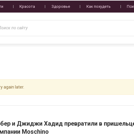
ти
Красота
Здоровье
Как похудеть
Пси
y again later.
рбер и Джиджи Хадид превратили в пришельц
ампании Moschino