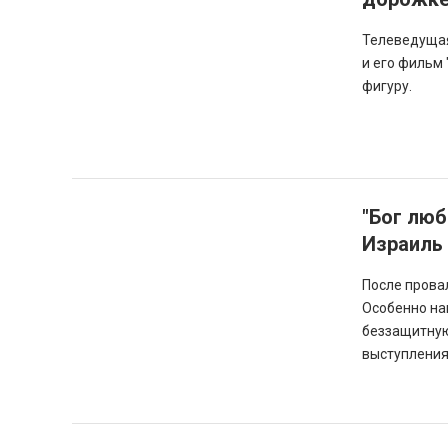
Телеведущая
и его фильм
фигуру.
"Бог люб
Израиль
После провал
Особенно на
беззащитную
выступления.