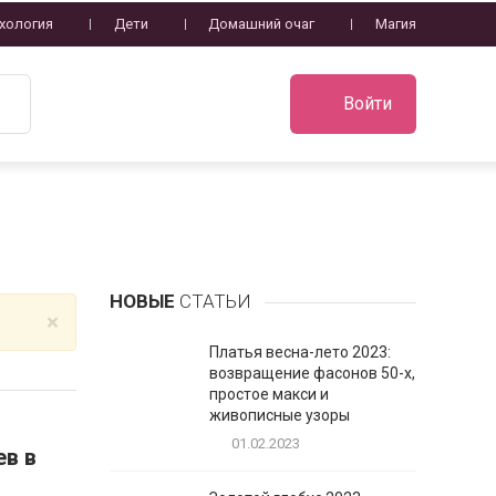
хология
Дети
Домашний очаг
Магия
Войти
НОВЫЕ
СТАТЬИ
×
Платья весна-лето 2023:
возвращение фасонов 50-х,
простое макси и
живописные узоры
01.02.2023
ев в