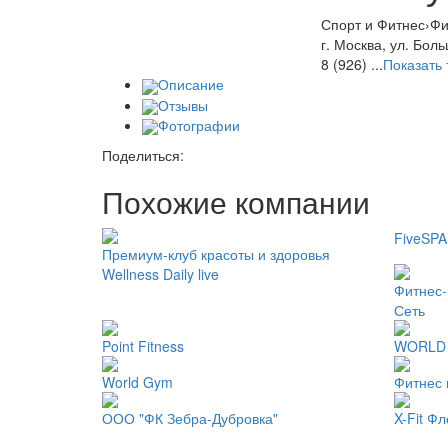
Спорт и Фитнес
›
Фи
г. Москва, ул. Бол
8 (926) ...
Показать
Описание
Отзывы
Фотографии
Поделиться:
Похожие компании
FiveSPA
Премиум-клуб красоты и здоровья
Wellness Daily live
Фитнес
Сеть
Point Fitness
WORLD 
World Gym
Фитнес 
ООО "ФК Зебра-Дубровка"
X-Fit Ф