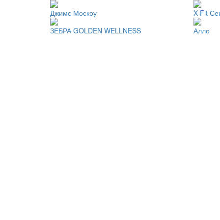
Джимс Москоу
X-Fit С
ЗЕБРА GOLDEN WELLNESS
Алло