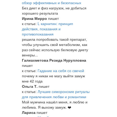
обзор эффективных и безопасных
Без диет и физ нагрузок, не добиться
хорошего результата
Ирина Мирро
пишет
к статье:
L карнитин: принцип
действия, показания и
противопоказания
решила попробовать такой препарат,
чтобы улучшить свой метаболизм, как
раз сейчас использую белковую диету
венеры...
Галиахметова Резида Нурулловна
пишет
к статье:
Гадание на себя со свечой
почему я никак не магу выйти замуж
мне 42 года
Ольга Т.
пишет
к статье:
Лучшие симоронские ритуалы
для привлечения любви и романтики
Мой мужчина нашёл меня, я люблю и
любима. Я выхожу замуж. ❤️
Лариса
пишет