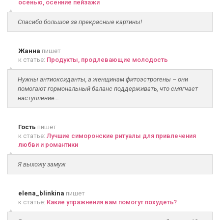
осенью, осенние пейзажи
Спасибо большое за прекрасные картины!
Жанна
пишет
к статье:
Продукты, продлевающие молодость
Нужны антиоксиданты, а женщинам фитоэстрогены – они
помогают гормональный баланс поддерживать, что смягчает
наступление...
Гость
пишет
к статье:
Лучшие симоронские ритуалы для привлечения
любви и романтики
Я выхожу замуж
elena_blinkina
пишет
к статье:
Какие упражнения вам помогут похудеть?