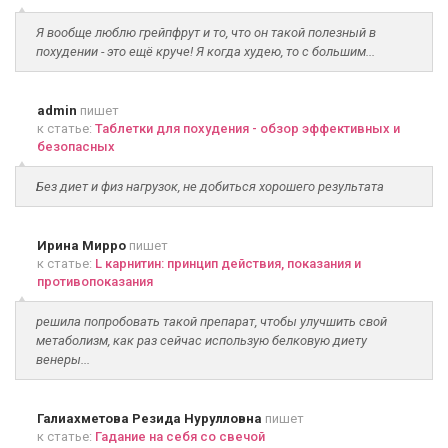
Я вообще люблю грейпфрут и то, что он такой полезный в
похудении - это ещё круче! Я когда худею, то с большим...
admin
пишет
к статье:
Таблетки для похудения - обзор эффективных и
безопасных
Без диет и физ нагрузок, не добиться хорошего результата
Ирина Мирро
пишет
к статье:
L карнитин: принцип действия, показания и
противопоказания
решила попробовать такой препарат, чтобы улучшить свой
метаболизм, как раз сейчас использую белковую диету
венеры...
Галиахметова Резида Нурулловна
пишет
к статье:
Гадание на себя со свечой