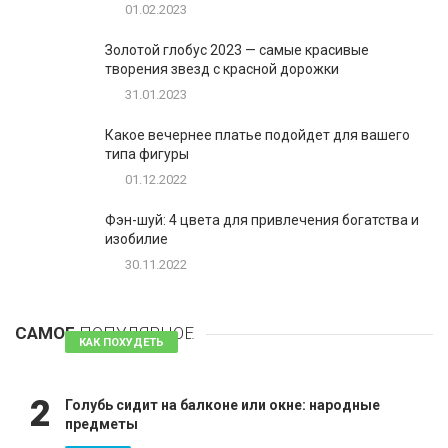
01.02.2023
Золотой глобус 2023 — самые красивые
творения звезд с красной дорожки
31.01.2023
Какое вечернее платье подойдет для вашего
типа фигуры
01.12.2022
Фэн-шуй: 4 цвета для привлечения богатства и
изобилие
30.11.2022
1
Таблетки для похудения - обзор эффективных и
безопасных
САМОЕ
ПОПУЛЯРНОЕ
81 комментарий
КАК ПОХУДЕТЬ
2
Голубь сидит на балконе или окне: народные
предметы