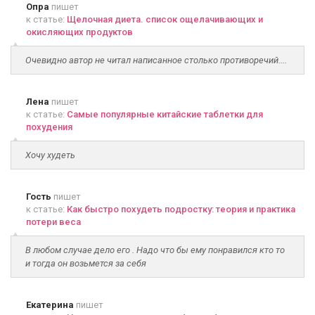
Опра
пишет
к статье:
Щелочная диета. список ощелачивающих и
окисляющих продуктов
Очевидно автор не читал написанное столько противоречий....
Лена
пишет
к статье:
Самые популярные китайские таблетки для
похудения
Хочу худеть
Гость
пишет
к статье:
Как быстро похудеть подростку: теория и практика
потери веса
В любом случае дело его . Надо что бы ему понравился кто то
и тогда он возьмется за себя
Екатерина
пишет