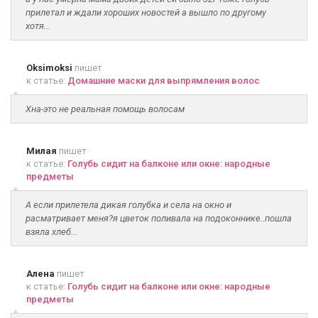
прилетал и ждали хороших новостей а вышло по другому
хотя...
Oksimoksi
пишет
к статье:
Домашние маски для выпрямления волос
Хна-это не реальная помощь волосам
Милая
пишет
к статье:
Голубь сидит на балконе или окне: народные
предметы
А если прилетела дикая голубка и села на окно и
расматривает меня?я цветок поливала на подоконнике..пошла
взяла хлеб...
Алена
пишет
к статье:
Голубь сидит на балконе или окне: народные
предметы