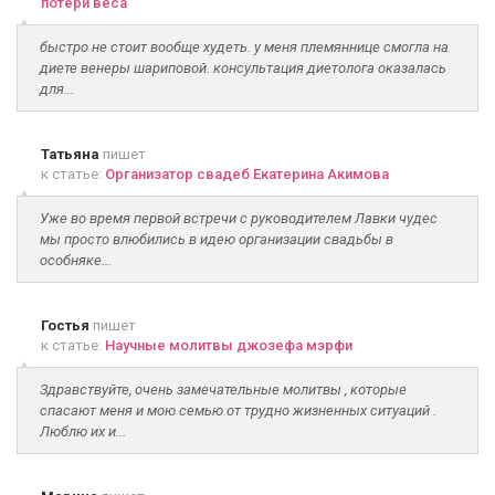
потери веса
быстро не стоит вообще худеть. у меня племяннице смогла на
диете венеры шариповой. консультация диетолога оказалась
для...
Татьяна
пишет
к статье:
Организатор свадеб Екатерина Акимова
Уже во время первой встречи с руководителем Лавки чудес
мы просто влюбились в идею организации свадьбы в
особняке...
Гостья
пишет
к статье:
Научные молитвы джозефа мэрфи
Здравствуйте, очень замечательные молитвы , которые
спасают меня и мою семью от трудно жизненных ситуаций .
Люблю их и...