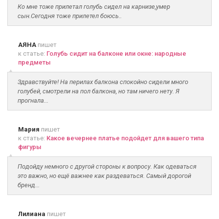
Ко мне тоже прилетал голубь сидел на карнизе,умер
сын.Сегодня тоже прилетел боюсь..
АЯНА
пишет
к статье:
Голубь сидит на балконе или окне: народные
предметы
Здравствуйте! На перилах балкона спокойно сидели много
голубей, смотрели на пол балкона, но там ничего нету. Я
прогнала...
Мария
пишет
к статье:
Какое вечернее платье подойдет для вашего типа
фигуры
Подойду немного с другой стороны к вопросу. Как одеваться
это важно, но ещё важнее как раздеваться. Самый дорогой
бренд...
Лилиана
пишет