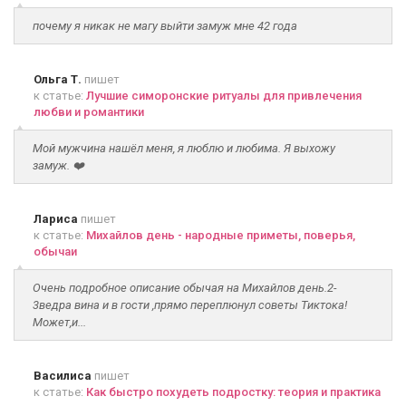
почему я никак не магу выйти замуж мне 42 года
Ольга Т.
пишет
к статье:
Лучшие симоронские ритуалы для привлечения
любви и романтики
Мой мужчина нашёл меня, я люблю и любима. Я выхожу
замуж. ❤️
Лариса
пишет
к статье:
Михайлов день - народные приметы, поверья,
обычаи
Очень подробное описание обычая на Михайлов день.2-
3ведра вина и в гости ,прямо переплюнул советы Тиктока!
Может,и...
Василиса
пишет
к статье:
Как быстро похудеть подростку: теория и практика