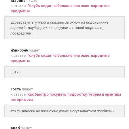
Марина
пишет
к статье:
Голубь сидит на балконе или окне: народные
предметы
Здравствуйте, у меня в спальни за окном на подоконнике
сидели 2 голубя,один посередине, а второй подальше,
посередине...
н5нн55н6
пишет
к статье:
Голубь сидит на балконе или окне: народные
предметы
55а75
Гость
пишет
к статье:
Как быстро похудеть подростку: теория и практика
потери веса
это физически не возможно,иначе могут начаться проблемы
араб
пишет