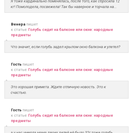
Я тоже кардинально поменялась, после того, как сбросила 12
кг! Помолодела, посвежела! Так бы наверное и торчала на...
Венера
пишет
к статье:
Голубь сидит на балконе или окне: народные
предметы
Что значит, если голубь задел крылом окно балкона и улетел?
Гость
пишет
к статье:
Голубь сидит на балконе или окне: народные
предметы
Это хорошая примета. Ждите отличную новость. Это к
счастью.
Гость
пишет
к статье:
Голубь сидит на балконе или окне: народные
предметы
а у нас умерла мама двоих детей ей было 32г тоже голубь