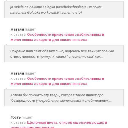
ja sidela na balkone i slegka poschelochnulasja i w otwet
natschela Golubka workowat.K tschemu eto?
Натали
пишет
к статье:
Особенности применения слабительных и
мочегонных лекарств для снижения веса
Сохраню ваш сайт обязательно, надеюсь все таки уголовную
ответственность примут к таким " специалистам" как...
Натали
пишет
к статье:
Особенности применения слабительных и
мочегонных лекарств для снижения веса
Хотела бы поймать эту тварь, каторая такое пишет про
"безвредность употребления мочегонных и слабительных,...
Гость
пишет
к статье:
Щелочная диета. список ощелачивающих и
окисляющих продуктов