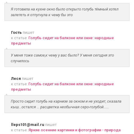
Я готовила на кухне окно было открыто голубь тёмный хотел
залететь я отпугнула к чему бы это
Гость
пишет
к статье:
Голубь сидит на балконе или окне: народные
предметы
У меня тоже самое,к чему у вас было? У меня сегодня это
случилось
Леся
пишет
к статье:
Голубь сидит на балконе или окне: народные
предметы
Просто сидит голубь на карнизе за окном и не уходит, сказала
кыш...остался ... расцветка необычная серо-голубой......
lleps101@mail.ru
пишет
к статье:
Яркие осенние картинки и фотографии - природа