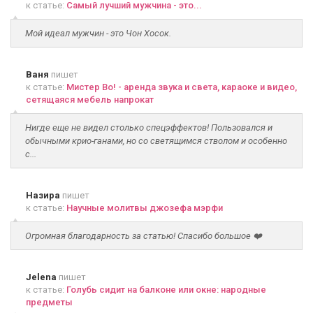
к статье:
Самый лучший мужчина - это...
Мой идеал мужчин - это Чон Хосок.
Ваня
пишет
к статье:
Мистер Во! - аренда звука и света, караоке и видео,
сетящаяся мебель напрокат
Нигде еще не видел столько спецэффектов! Пользовался и
обычными крио-ганами, но со светящимся стволом и особенно
с...
Назира
пишет
к статье:
Научные молитвы джозефа мэрфи
Огромная благодарность за статью! Спасибо большое ❤️
Jelena
пишет
к статье:
Голубь сидит на балконе или окне: народные
предметы