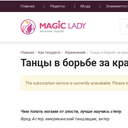
Главная
Рецепты
Мода
Знаменитос
Главная
Как похудеть
Упражнения
Танцы в борьбе за кр
Танцы в борьбе за кр
The subscription service is currently unavailable. Please tr
Чем топать ногами от злости, лучше научись степу.
Фред Астер, американский танцовщик, актер