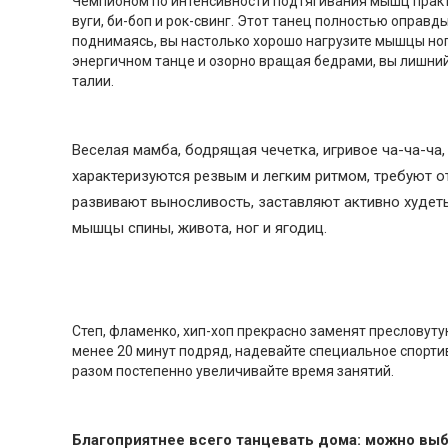
Чемпионом по интенсивности подтягивания мышц практиче
вуги, би-боп и рок-свинг. Этот танец полностью оправ
поднимаясь, вы настолько хорошо нагрузите мышцы ног 
энергичном танце и озорно вращая бедрами, вы лишни
талии.
Веселая мамба, бодрящая чечетка, игривое ча-ча-ча
характеризуются резвым и легким ритмом, требуют о
развивают выносливость, заставляют активно худеть
мышцы спины, живота, ног и ягодиц.
Степ, фламенко, хип-хоп прекрасно заменят пресловут
менее 20 минут подряд, надевайте специальное спорт
разом постепенно увеличивайте время занятий.
Благоприятнее всего танцевать дома: можно выб