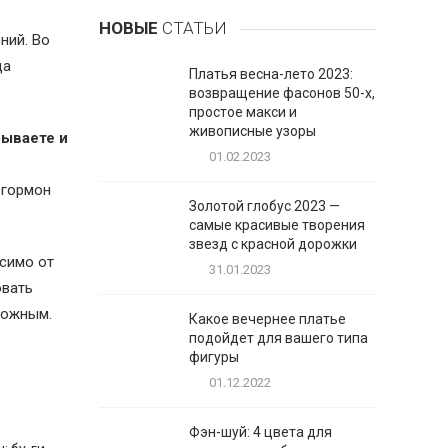
НОВЫЕ
СТАТЬИ
ний. Во
да
Платья весна-лето 2023:
возвращение фасонов 50-х,
простое макси и
живописные узоры
бываете и
01.02.2023
 гормон
Золотой глобус 2023 —
самые красивые творения
звезд с красной дорожки
исимо от
31.01.2023
овать
ложным.
Какое вечернее платье
подойдет для вашего типа
фигуры
01.12.2022
Фэн-шуй: 4 цвета для