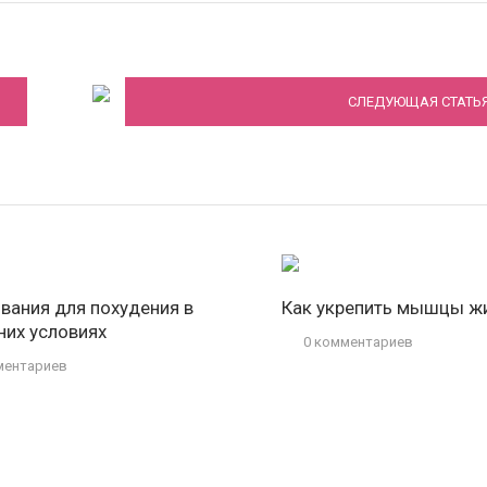
Наиболее эффективные упражнения для
похудения живота в домашних условиях
СЛЕДУЮЩАЯ СТАТЬ
вания для похудения в
Как укрепить мышцы ж
их условиях
0 комментариев
ментариев