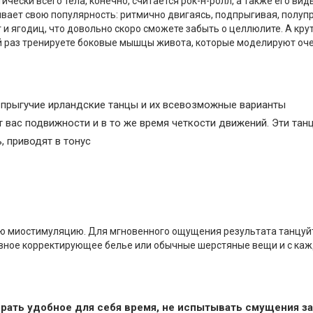
ски всего тела, конечно, считается рок-н-ролл, а также его виды
дывает свою популярность: ритмично двигаясь, подпрыгивая, полуп
и ягодиц, что довольно скоро сможете забыть о целлюлите. А кру
й раз тренируете боковые мышцы живота, которые моделируют оч
, прыгучие ирландские танцы и их всевозможные варианты
т вас подвижности и в то же время четкости движений. Эти тан
, приводят в тонус
ую миостимуляцию. Для мгновенного ощущения результата танцуй
ивное корректирующее белье или обычные шерстяные вещи и с ка
рать удобное для себя время, не испытывать смущения за