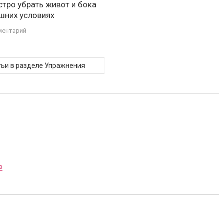
стро убрать живот и бока
шних условиях
ментарий
тьи в разделе Упражнения
а