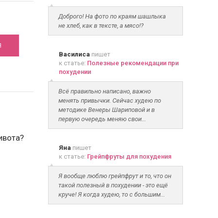
Доброго! На фото по краям шашлыка
не хлеб, как в тексте, а мясо!?
Я
Василиса
пишет
к статье:
Полезные рекомендации при
похудении
Всё правильно написано, важно
менять привычки. Сейчас худею по
методике Венеры Шариповой и в
первую очередь меняю свои...
ивота?
Яна
пишет
к статье:
Грейпфруты для похудения
Я вообще люблю грейпфрут и то, что он
такой полезный в похудении - это ещё
круче! Я когда худею, то с большим...