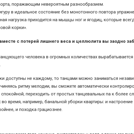
порта, поражающим невероятным разнообразием.
игуру в идеальное состояние без монотонного повтора упражне
ая нагрузка приходится на мышцы ног и ягодиц, которые всег
овой корки».
месте с потерей лишнего веса и целлюлита вы заодно за
танцующего человека в огромных количествах вырабатывается
.
зки доступны не каждому, то танцами можно заниматься незав
дчиняясь ритму мелодии, вы сможете автоматически контролир
 спокойной, переходить от простых танцевальных па к более с
 во время, например, банальной уборки квартиры: и настроение
ройнее, и походка грациознее.