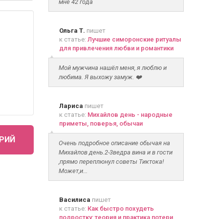
мне 42 года
Ольга Т.
пишет
к статье:
Лучшие симоронские ритуалы
для привлечения любви и романтики
Мой мужчина нашёл меня, я люблю и
любима. Я выхожу замуж. ❤️
Лариса
пишет
к статье:
Михайлов день - народные
приметы, поверья, обычаи
РИЙ
Очень подробное описание обычая на
Михайлов день.2-3ведра вина и в гости
,прямо переплюнул советы Тиктока!
Может,и...
Василиса
пишет
к статье:
Как быстро похудеть
подростку: теория и практика потери