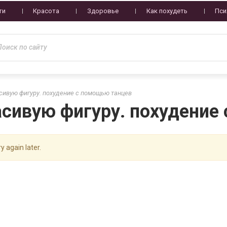
ти
Красота
Здоровье
Как похудеть
Пси
асивую фигуру. похудение с помощью танцев
асивую фигуру. похудение
y again later.