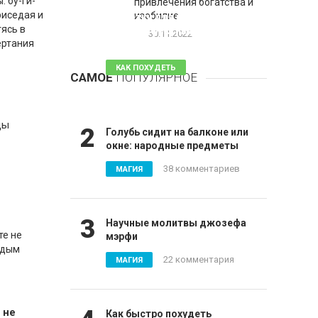
: бу-ги-
привлечения богатства и
1
риседая и
изобилие
Таблетки для похудения -
тясь в
обзор эффективных и
30.11.2022
ертания
безопасных
КАК ПОХУДЕТЬ
САМОЕ
ПОПУЛЯРНОЕ
81 комментарий
цы
2
Голубь сидит на балконе или
окне: народные предметы
38 комментариев
МАГИЯ
3
Научные молитвы джозефа
те не
мэрфи
ждым
22 комментария
МАГИЯ
 не
Как быстро похудеть