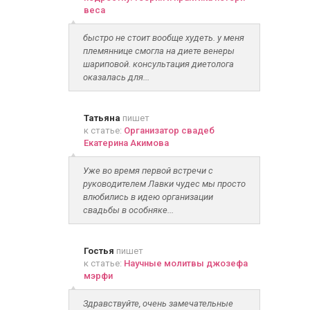
веса
быстро не стоит вообще худеть. у меня
племяннице смогла на диете венеры
шариповой. консультация диетолога
оказалась для...
Татьяна
пишет
к статье:
Организатор свадеб
Екатерина Акимова
Уже во время первой встречи с
руководителем Лавки чудес мы просто
влюбились в идею организации
свадьбы в особняке...
Гостья
пишет
к статье:
Научные молитвы джозефа
мэрфи
Здравствуйте, очень замечательные