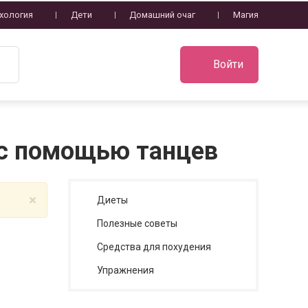
хология
Дети
Домашний очаг
Магия
Войти
 с помощью танцев
×
Диеты
Полезные советы
Средства для похудения
Упражнения