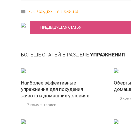
Комплекс упражнений “стройные ножки“
КАК ПОХУДЕТЬ
УПРАЖНЕНИЯ
ПРЕДЫДУЩАЯ СТАТЬЯ
БОЛЬШЕ СТАТЕЙ В РАЗДЕЛЕ
УПРАЖНЕНИЯ
Наиболее эффективные
Оберты
упражнения для похудения
домашн
живота в домашних условиях
0 ком
7 комментариев