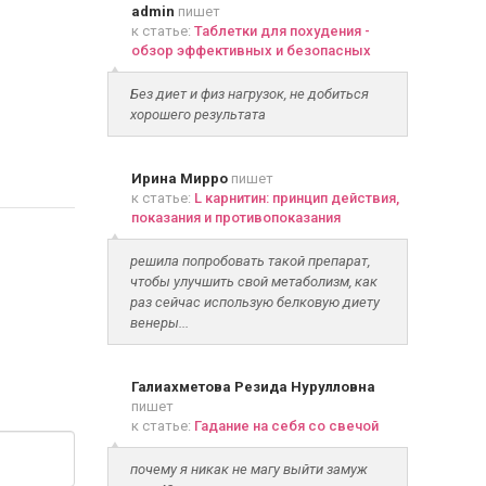
admin
пишет
к статье:
Таблетки для похудения -
обзор эффективных и безопасных
Без диет и физ нагрузок, не добиться
хорошего результата
Ирина Мирро
пишет
к статье:
L карнитин: принцип действия,
показания и противопоказания
решила попробовать такой препарат,
чтобы улучшить свой метаболизм, как
раз сейчас использую белковую диету
венеры...
Галиахметова Резида Нурулловна
пишет
к статье:
Гадание на себя со свечой
почему я никак не магу выйти замуж